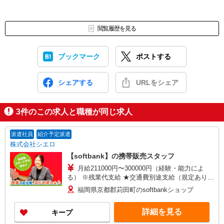
閲覧履歴を見る
ブックマーク
ポストする
シェアする
URLをシェア
3
件のこの求人と職種が同じ求人
派遣社員
紹介予定派遣
株式会社シエロ
【softbank】の携帯販売スタッフ
月給211000円〜300000円（経験・能力によ
る） ※残業代支給 ★交通費別途支給（規定あり）
゜+゜・。○。・゜+゜・。○。・゜+゜ 入社祝い金
福岡県京都郡苅田町のsoftbankショップ
10万円支給(規定有) お友達を紹介頂くと, インセン
ティブ支給(規定有) ゜・。○。・゜+゜・。
詳細を見る
キープ
○。・゜+゜