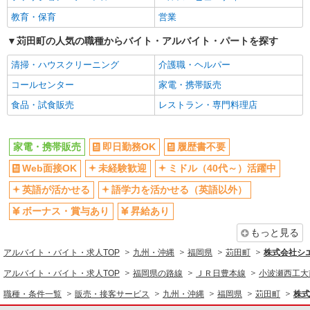
教育・保育
営業
苅田町の人気の職種からバイト・アルバイト・パートを探す
清掃・ハウスクリーニング
介護職・ヘルパー
コールセンター
家電・携帯販売
食品・試食販売
レストラン・専門料理店
家電・携帯販売
即日勤務OK
履歴書不要
Web面接OK
未経験歓迎
ミドル（40代～）活躍中
英語が活かせる
語学力を活かせる（英語以外）
ボーナス・賞与あり
昇給あり
もっと見る
アルバイト・バイト・求人TOP
九州・沖縄
福岡県
苅田町
株式会社シ
アルバイト・バイト・求人TOP
福岡県の路線
ＪＲ日豊本線
小波瀬西工大
職種・条件一覧
販売・接客サービス
九州・沖縄
福岡県
苅田町
株式