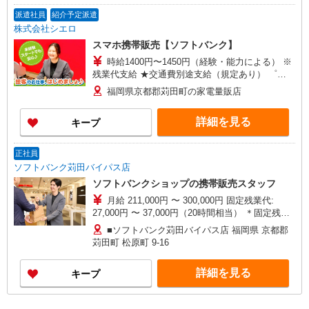
派遣社員
紹介予定派遣
株式会社シエロ
スマホ携帯販売【ソフトバンク】
時給1400円〜1450円（経験・能力による） ※
残業代支給 ★交通費別途支給（規定あり） ゜
+゜・。○。・゜+゜・。○。・゜+゜ 入社祝い金10
福岡県京都郡苅田町の家電量販店
万円支給(規定有) お友達を紹介頂くと, インセンテ
ィブ支給(規定有) ★月2回払い・週払い可能（規程
詳細を見る
キープ
有）★ ゜・。○。・゜+゜・。○。・゜+゜
正社員
ソフトバンク苅田バイパス店
ソフトバンクショップの携帯販売スタッフ
月給 211,000円 〜 300,000円 固定残業代:
27,000円 〜 37,000円（20時間相当） ＊固定残業
代：27,000円〜37,000円（20時間程度）基本給の
■ソフトバンク苅田バイパス店 福岡県 京都郡
中に含む 試用期間あり 6ヶ月 ※経験・能力による
苅田町 松原町 9‐16
【試用期間】月給 211000 円 〜 300000 円
詳細を見る
キープ