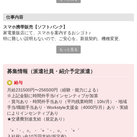
自分だけじゃなくって、
家族や友人にも適用されます！
仕事内容
さらに、各種リゾート施設やスポーツジムなどが
スマホ携帯販売【ソフトバンク】
特別割引価格でご利用可能☆☆
家電量販店にて、スマホを案内するおシゴト♪
お得に過ごしたいあなたの味方です♪
特に難しい説明もないので、ご安心を。新規契約、機種変更、
各種料金プランのご相談対応・ご提案などをお願いします。
【選べるお仕事いろいろ】
もっと見る
￣￣￣￣￣￣￣￣￣￣￣
初めての方でも安心♪
▼オフィスワーク
あなた専属のコーディネーターが親切・丁寧にフォローするので、
事務、経理、データ入力、コールセンター、受付
満足度◎
▼工場・製造・軽作業系
募集情報（派遣社員・紹介予定派遣）
機械/食品製造・梱包・仕分け・加工・組立・検査
■携帯やインターネット販売業務
▼美容系
給与
docomo(ドコモ)/au(エーユー)・KDDI/softbank(ソフトバンク)など
眉毛サロンのアイブロウ・ネイリスト・エステ
月給231500円〜256500円（経験・能力による）
の大手キャリアから
▼営業・販売
※上記金額に時間外手当/インセンティブが加算
ワイモバイル(Y!mobille)、楽天モバイル、UQなど格安スマホまで幅
法人営業・アパレル販売・個別指導塾・人材紹介
・賞与あり・時間外手当あり（平均残業時間：10h/月）・地域
広く紹介可能♪
▼人気案件も多数♪
手当/職能手当あり・Workstyle支援金（4000円/月）あり・実績
人気のApple（アップル）店舗もございます！
短期・期間限定・オープニング・官公庁案件
によりインセンティブあり
上場/優良/大手企業など
★交通費別途支給（規定あり）
【スマホ面接実施中】
゜+゜・。○。・゜+゜・。○。・゜+゜
￣￣￣￣￣￣￣￣￣
入社祝い金10万円支給(規定有)