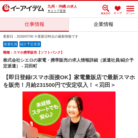
九州・沖縄
の求人
▼エリア変更
仕事情報
企業情報
更新日：2026/07/30 ※更新日時点の最新情報です
派遣社員
紹介予定派遣
職種：スマホ携帯販売【ソフトバンク】
株式会社シエロの家電・携帯販売の求人情報詳細（派遣社員/紹介予
定派遣） - 苅田町
【即日登録/スマホ面接OK】家電量販店で最新スマホ
を販売！月給231500円で安定収入！＜苅田＞