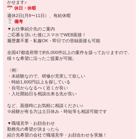
かせます♪
休日・休暇
週休2日(月8〜11日）、有給休暇
備考
▼お仕事紹介先のご案内
ご応募を頂いた後にスマホでWEB面接！
履歴書不要・私服OK・即日での登録面接も可能
全国47都道府県で約5,000件以上の案件を扱っておりますので、
様々な希望に沿ったご提案が可能。
〈例〉
・未経験なので、研修が充実して欲しい
・時給1,600円以上を探している
・自宅からなるべく近くが良い
・入社開始日を相談出来る先が良い
など、面接時にお気軽に相談ください♪
※経験が有る方は土日休み・時短等も相談可能です
▼職場見学・お顔合わせ
勤務先の希望が決まったら
紹介先希望の会社で職場見学・お顔合わせを実施！