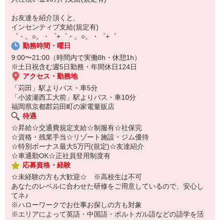
自宅に居ながらスマホでカンタン面接OK！
オンライン面談なのでスピード対応。
お友達を紹介頂くと,
即日登録もOK♪
インセンティブ支給(規定有)
゜・。○。・゜+゜・。○。・゜+゜
気になった方はお気軽にご相談ください！
勤務時間・曜日
9:00〜21:00（時間内で実働8h・休憩1h）
※土日祝含む週5日勤務・年間休日124日
アクセス・勤務地
「苅田」駅よりバス・車5分
「小波瀬西工大前」駅よりバス・車10分
福岡県京都郡苅田町の家電量販店
待遇
☆昇給☆交通費規定支給☆制服有☆社保完
☆資格・残業手当☆リゾート施設・ジム優待
☆特別ボーナス最大5万円(規定)☆友達紹介
☆車通勤OK☆正社員登用制度有
応募資格・経験
☆未経験の方も大歓迎☆ ※高校生は不可
あなたのレベルに合わせた研修をご用意しているので、安心し
てネ♪
※ハローワークでお仕事お探しの方も対象
※エリアによって英語・中国語・ポルトガル語などの語学を活