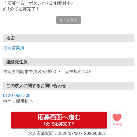
「応募する」ボタンから24H受付中♪
約1分で応募完了！
もっと見る
■電話応募の場合
電話応募も歓迎！（受付:10:00〜20:00）
土日祝も受付中♪
地図
【選考フロー】
福岡営業所
①応募から3営業日を目安に、メールorお電話でご連絡します。
②面接日時を決定！「0120」から始まる電話番号からご連絡します
★スマホでWEB面接（LINEなど）・出張面接・事務所面接と選べま
連絡先住所
す
福岡県福岡市中央区天神3-4-7 天神旭ビル4F
③面接実施（履歴書不要）
④勤務開始（スタート日は応相談）
※ご希望があれば、職場見学の調整もOKです！
この求人に関するお問い合わせ
0120-050-305
お気軽にご応募ください♪
担当：採用担当
応募画面へ進む
1分で応募完了!!
キープ
求人応募期間：2026/07/30～2026/08/31