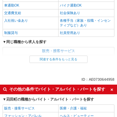
車通勤OK
バイク通勤OK
交通費支給
社会保険あり
入社祝い金あり
各種手当（家族・役職・インセン
ティブなど）あり
制服貸与
社員登用あり
同じ職種から求人を探す
販売・接客サービス
家電・携帯販売
関連する条件をもっと見る
同じ特徴から求人を探す
未経験歓迎
ミドル（40代～）活躍中
ID：AE0730644958
英語が活かせる
ボーナス・賞与あり
その他の条件でバイト・アルバイト・パートを探す
日払い
車通勤OK
苅田町の職種からバイト・アルバイト・パートを探す
交通費支給
社会保険あり
社員登用あり
販売・接客サービス
医療・介護・福祉
ファッション・アパレル
ヘルス・ビューティー