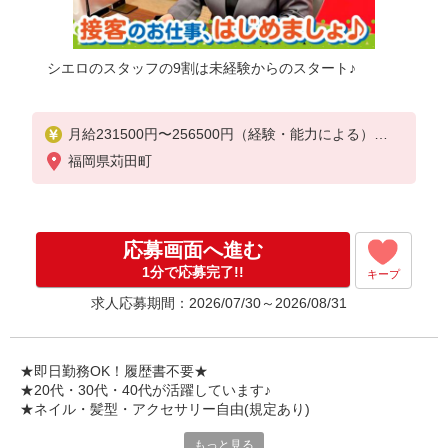
シエロのスタッフの9割は未経験からのスタート♪
月給231500円〜256500円（経験・能力による）
※上記金額に時間外手当/インセンティブが加算
福岡県苅田町
・賞与あり・時間外手当あり（平均残業時間：10h/
月）・地域手当/職能手当あり・Workstyle支援金（40
00円/月）あり・実績によりインセンティブあり
★交通費別途支給（規定あり）
応募画面へ進む
゜+゜・。○。・゜+゜・。○。・゜+゜
1分で応募完了!!
キープ
入社祝い金10万円支給(規定有)
求人応募期間：2026/07/30～2026/08/31
お友達を紹介頂くと,
インセンティブ支給(規定有)
゜・。○。・゜+゜・。○。・゜+゜
★即日勤務OK！履歴書不要★
★20代・30代・40代が活躍しています♪
★ネイル・髪型・アクセサリー自由(規定あり)
もっと見る
各キャリアの新機種が特別価格で購入OK！！