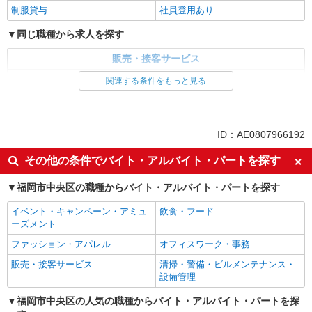
制服貸与
社員登用あり
同じ職種から求人を探す
販売・接客サービス
家電・携帯販売
関連する条件をもっと見る
同じ特徴から求人を探す
未経験歓迎
ミドル（40代～）活躍中
ID：AE0807966192
英語が活かせる
ボーナス・賞与あり
その他の条件でバイト・アルバイト・パートを探す
日払い
車通勤OK
福岡市中央区の職種からバイト・アルバイト・パートを探す
交通費支給
社会保険あり
社員登用あり
イベント・キャンペーン・アミュ
飲食・フード
ーズメント
ファッション・アパレル
オフィスワーク・事務
販売・接客サービス
清掃・警備・ビルメンテナンス・
設備管理
福岡市中央区の人気の職種からバイト・アルバイト・パートを探