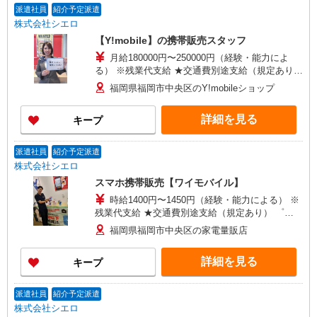
派遣社員
紹介予定派遣
株式会社シエロ
【Y!mobile】の携帯販売スタッフ
月給180000円〜250000円（経験・能力によ
る） ※残業代支給 ★交通費別途支給（規定あり）
゜+゜・。○。・゜+゜・。○。・゜+゜ 入社祝い金
福岡県福岡市中央区のY!mobileショップ
10万円支給(規定有) お友達を紹介頂くと, インセン
ティブ支給(規定有) ゜・。○。・゜+゜・。
詳細を見る
キープ
○。・゜+゜
派遣社員
紹介予定派遣
株式会社シエロ
スマホ携帯販売【ワイモバイル】
時給1400円〜1450円（経験・能力による） ※
残業代支給 ★交通費別途支給（規定あり） ゜
+゜・。○。・゜+゜・。○。・゜+゜ 入社祝い金10
福岡県福岡市中央区の家電量販店
万円支給(規定有) お友達を紹介頂くと, インセンテ
ィブ支給(規定有) ★月2回払い・週払い可能（規程
詳細を見る
キープ
有）★ ゜・。○。・゜+゜・。○。・゜+゜
派遣社員
紹介予定派遣
株式会社シエロ