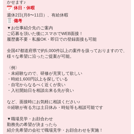
かせます♪
休日・休暇
週休2日(月8〜11日）、有給休暇
備考
▼お仕事紹介先のご案内
ご応募を頂いた後にスマホでWEB面接！
履歴書不要・私服OK・即日での登録面接も可能
全国47都道府県で約5,000件以上の案件を扱っておりますので、
様々な希望に沿ったご提案が可能。
〈例〉
・未経験なので、研修が充実して欲しい
・時給1,600円以上を探している
・自宅からなるべく近くが良い
・入社開始日を相談出来る先が良い
など、面接時にお気軽に相談ください♪
※経験が有る方は土日休み・時短等も相談可能です
▼職場見学・お顔合わせ
勤務先の希望が決まったら
紹介先希望の会社で職場見学・お顔合わせを実施！