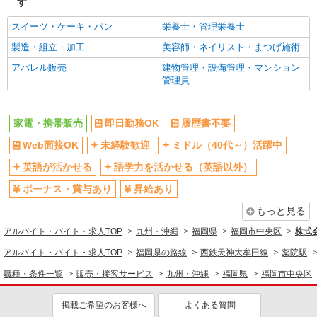
す
スイーツ・ケーキ・パン
栄養士・管理栄養士
製造・組立・加工
美容師・ネイリスト・まつげ施術
アパレル販売
建物管理・設備管理・マンション
管理員
家電・携帯販売
即日勤務OK
履歴書不要
Web面接OK
未経験歓迎
ミドル（40代～）活躍中
英語が活かせる
語学力を活かせる（英語以外）
ボーナス・賞与あり
昇給あり
もっと見る
アルバイト・バイト・求人TOP
九州・沖縄
福岡県
福岡市中央区
株式
アルバイト・バイト・求人TOP
福岡県の路線
西鉄天神大牟田線
薬院駅
職種・条件一覧
販売・接客サービス
九州・沖縄
福岡県
福岡市中央区
掲載ご希望のお客様へ
よくある質問