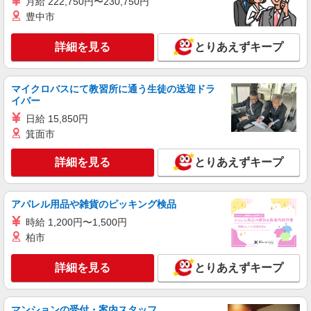
月給 222,750円〜230,750円
派遣社員
紹介予定派遣
豊中市
株式会社シエロ
【ソフトバンク】の店舗スタッフ
詳細を見る
とりあえずキープ
大卒：月給240000円〜 短大卒：月給
230000円〜 高卒・専門卒：月給220000円〜 その
他・達成手当・役職手当・アドバイザー手当・そ
マイクロバスにて教習所に通う生徒の送迎ドラ
福岡県福岡市中央区のsoftbankショップ
の他手当有・賞与年2回 ※残業代支給 ★交通費別
イバー
途支給（規定あり） ゜+゜・。○。・゜+゜・。
日給 15,850円
詳細を見る
キープ
○。・゜+゜ 入社祝い金10万円支給(規定有) お友達
箕面市
を紹介頂くと, インセンティブ支給(規定有) ゜・。
○。・゜+゜・。○。・゜+゜
派遣社員
紹介予定派遣
詳細を見る
とりあえずキープ
株式会社シエロ
人気機種に詳しくなれる携帯販売
【softbank】
アパレル用品や雑貨のピッキング検品
時給1400円〜1450円（経験・能力による） ※
時給 1,200円〜1,500円
残業代支給 ★交通費別途支給（規定あり） ゜
柏市
+゜・。○。・゜+゜・。○。・゜+゜ 入社祝い金10
福岡県福岡市中央区の携帯ショップ
万円支給(規定有) お友達を紹介頂くと, インセンテ
ィブ支給(規定有) ★月2回払い・週払い可能（規程
詳細を見る
とりあえずキープ
詳細を見る
キープ
有）★ ゜・。○。・゜+゜・。○。・゜+゜
派遣社員
紹介予定派遣
マンションの受付・案内スタッフ