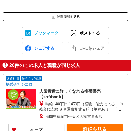
閲覧履歴を見る
ブックマーク
ポストする
シェアする
URLをシェア
20
件のこの求人と職種が同じ求人
派遣社員
紹介予定派遣
株式会社シエロ
人気機種に詳しくなれる携帯販売
【softbank】
時給1400円〜1450円（経験・能力による） ※
残業代支給 ★交通費別途支給（規定あり） ゜
+゜・。○。・゜+゜・。○。・゜+゜ 入社祝い金10
福岡県福岡市中央区の家電量販店
万円支給(規定有) お友達を紹介頂くと, インセンテ
ィブ支給(規定有) ★月2回払い・週払い可能（規程
詳細を見る
キープ
有）★ ゜・。○。・゜+゜・。○。・゜+゜