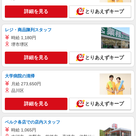
福岡県福岡市中央区のY!mobileショップ
の他手当有・賞与年2回 ※残業代支給 ★交通費別
途支給（規定あり） ゜+゜・。○。・゜+゜・。
詳細を見る
とりあえずキープ
詳細を見る
キープ
○。・゜+゜ 入社祝い金10万円支給(規定有) お友達
を紹介頂くと, インセンティブ支給(規定有) ゜・。
○。・゜+゜・。○。・゜+゜
派遣社員
紹介予定派遣
レジ・商品陳列スタッフ
株式会社シエロ
時給 1,180円
スマホ携帯販売【エーユー】
堺市堺区
月給259200円〜300000円（経験・能力によ
る） ※研修期間6か月・時給1500円〜 ※残業代支
詳細を見る
とりあえずキープ
給 ★交通費別途支給（規定あり） ゜+゜・。
福岡県福岡市中央区の家電量販店
○。・゜+゜・。○。・゜+゜ 入社祝い金10万円支
給(規定有) お友達を紹介頂くと, インセンティブ支
大学病院の清掃
詳細を見る
キープ
給(規定有) ゜・。○。・゜+゜・。○。・゜+゜
月給 273,650円
派遣社員
品川区
紹介予定派遣
株式会社シエロ
【エーユー】の店舗スタッフ
詳細を見る
とりあえずキープ
時給1250円〜 ※残業代支給 ★交通費別途支給
（規定あり） ゜+゜・。○。・゜+゜・。○。・゜
+゜ 入社祝い金10万円支給(規定有) お友達を紹介
ベルク各店での店内スタッフ
福岡県福岡市中央区のauショップ
頂くと, インセンティブ支給(規定有) ★月2回払
時給 1,065円
い・週払い可能（規程有）★ ゜・。○。・゜