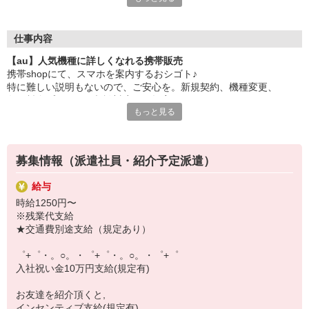
大手キャリアの店舗勤務なので安心・安定！
一度身に着けた知識は、
ずっと先まで役に立ちます！
仕事内容
【au】人気機種に詳しくなれる携帯販売
丁寧な研修もあるので、
携帯shopにて、スマホを案内するおシゴト♪
みなさんから働きやすいと好評です♪
特に難しい説明もないので、ご安心を。新規契約、機種変更、
最新アプリ事情やお得なプラン、
各種料金プランのご相談対応・ご提案などをお願いします。
スマホの裏ワザを学べるチャンス♪
もっと見る
あなた専属のコーディネーターが親切・丁寧にフォローするので、
【選べるお仕事いろいろ】
満足度◎
￣￣￣￣￣￣￣￣￣￣￣
▼オフィスワーク
募集情報（派遣社員・紹介予定派遣）
■携帯やインターネット販売業務
事務、経理、データ入力、コールセンター、受付
docomo(ドコモ)/au(エーユー)・KDDI/softbank(ソフトバンク)など
▼工場・製造・軽作業系
給与
の大手キャリアから
機械/食品製造・梱包・仕分け・加工・組立・検査
時給1250円〜
ワイモバイル(Y!mobille)、楽天モバイル、UQなど格安スマホまで幅
▼美容系
※残業代支給
広く紹介可能♪
眉毛サロンのアイブロウ・ネイリスト・エステ
★交通費別途支給（規定あり）
人気のApple（アップル）店舗もございます！
▼営業・販売
法人営業・アパレル販売・個別指導塾・人材紹介
゜+゜・。○。・゜+゜・。○。・゜+゜
▼人気案件も多数♪
入社祝い金10万円支給(規定有)
短期・期間限定・オープニング・官公庁案件
上場/優良/大手企業など
お友達を紹介頂くと,
インセンティブ支給(規定有)