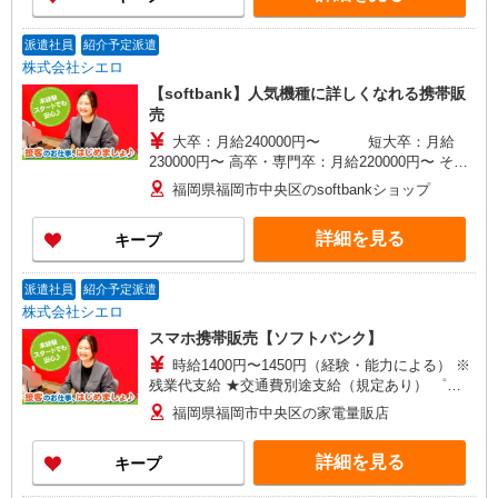
派遣社員
紹介予定派遣
株式会社シエロ
【softbank】人気機種に詳しくなれる携帯販
売
大卒：月給240000円〜 短大卒：月給
230000円〜 高卒・専門卒：月給220000円〜 その
他・交通費当社規定・達成手当・役職手当・アド
福岡県福岡市中央区のsoftbankショップ
バイザー手当・その他手当有・賞与年2回 ※残業
代支給 ゜+゜・。○。・゜+゜・。○。・゜+゜ 入
詳細を見る
キープ
社祝い金10万円支給(規定有) お友達を紹介頂くと,
インセンティブ支給(規定有) ゜・。○。・゜
+゜・。○。・゜+゜
派遣社員
紹介予定派遣
株式会社シエロ
スマホ携帯販売【ソフトバンク】
時給1400円〜1450円（経験・能力による） ※
残業代支給 ★交通費別途支給（規定あり） ゜
+゜・。○。・゜+゜・。○。・゜+゜ 入社祝い金10
福岡県福岡市中央区の家電量販店
万円支給(規定有) お友達を紹介頂くと, インセンテ
ィブ支給(規定有) ★月2回払い・週払い可能（規程
詳細を見る
キープ
有）★ ゜・。○。・゜+゜・。○。・゜+゜