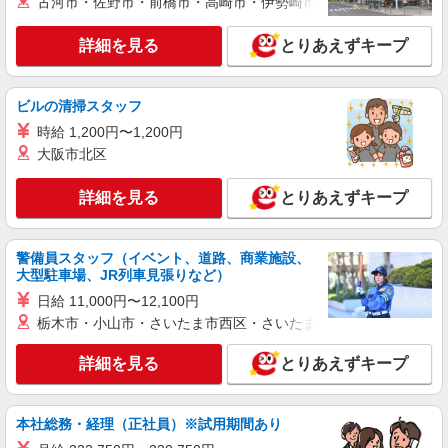
古河市・佐野市・前橋市・高崎市・伊勢崎市・太田市・館林市・
詳細を見る
キープ
+゜・。○。・゜+゜
詳細を見る
とりあえずキープ
派遣社員
紹介予定派遣
株式会社シエロ
携帯販売スタッフ【au】
ビルの清掃スタッフ
時給 未経験1400円〜 時給 経験者1500円〜 ※
時給 1,200円〜1,200円
残業代支給 ★交通費別途支給（規定あり） ゜
大阪市北区
+゜・。○。・゜+゜・。○。・゜+゜ 入社祝い金10
福岡県下の家電量販店 ※週単位で勤務地が変
万円支給(規定有) お友達を紹介頂くと, インセンテ
更となります。
ィブ支給(規定有) ★月2回払い・週払い可能（規程
詳細を見る
とりあえずキープ
有）★ ゜・。○。・゜+゜・。○。・゜+゜
詳細を見る
キープ
警備員スタッフ（イベント、道路、商業施設、
派遣社員
紹介予定派遣
大型駐車場、JR列車見張りなど）
株式会社シエロ
日給 11,000円〜12,100円
スマホ携帯販売【ワイモバイル】
栃木市・小山市・さいたま市西区・さいたま市岩槻区・久喜市・
時給1400円〜1450円（経験・能力による） ※
残業代支給 ★交通費別途支給（規定あり） ゜
詳細を見る
とりあえずキープ
+゜・。○。・゜+゜・。○。・゜+゜ 入社祝い金10
福岡県福岡市中央区の家電量販店
万円支給(規定有) お友達を紹介頂くと, インセンテ
ィブ支給(規定有) ★月2回払い・週払い可能（規程
詳細を見る
本社総務・経理（正社員）※試用期間あり
キープ
有）★ ゜・。○。・゜+゜・。○。・゜+゜