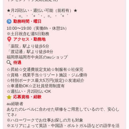
【スマホ面接実施中】
￣￣￣￣￣￣￣￣￣
★月2回払い・週払い可能（規程有）★
自宅に居ながらスマホでカンタン面接OK！
゜・。○。・゜+゜・。○。・゜+゜
オンライン面談なのでスピード対応。
勤務時間・曜日
10:00〜19:00（実働8h・休憩1h）
※土日祝含む週5日勤務
アクセス・勤務地
「薬院」駅より徒歩5分
「渡辺通」駅より徒歩8分
福岡県福岡市中央区のauショップ
待遇
☆昇給☆交通費規定支給☆制服有☆社保完
☆資格・残業手当☆リゾート施設・ジム優待
☆特別ボーナス最大5万円(規定)☆友達紹介
☆車通勤OK☆正社員登用制度有
☆週払い・月2回払いOK
応募資格・経験
au経験者
あなたのレベルに合わせた研修をご用意しているので、安心し
てネ♪
※ハローワークでお仕事お探しの方も対象
※エリアによって英語・中国語・ポルトガル語などの語学を活