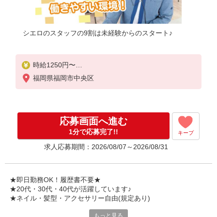
シエロのスタッフの9割は未経験からのスタート♪
時給1250円〜
※残業代支給
福岡県福岡市中央区
★交通費別途支給（規定あり）
゜+゜・。○。・゜+゜・。○。・゜+゜
入社祝い金10万円支給(規定有)
応募画面へ進む
お友達を紹介頂くと,
1分で応募完了!!
キープ
インセンティブ支給(規定有)
求人応募期間：2026/08/07～2026/08/31
★月2回払い・週払い可能（規程有）★
゜・。○。・゜+゜・。○。・゜+゜
★即日勤務OK！履歴書不要★
★20代・30代・40代が活躍しています♪
★ネイル・髪型・アクセサリー自由(規定あり)
もっと見る
シエロのスタッフは9割が未経験スタート。