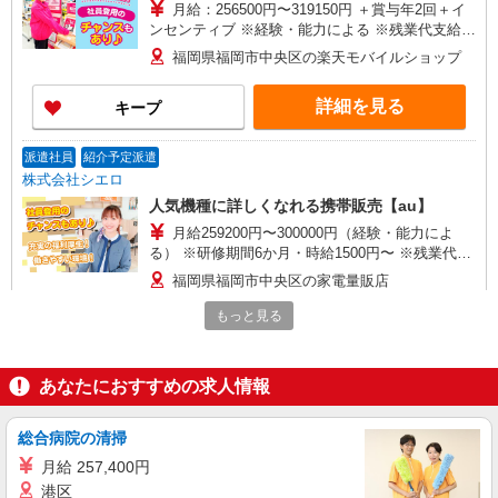
月給：256500円〜319150円 ＋賞与年2回＋イ
ンセンティブ ※経験・能力による ※残業代支給
★交通費別途支給（規定あり） ゜+゜・。○。・゜
福岡県福岡市中央区の楽天モバイルショップ
+゜・。○。・゜+゜ 入社祝い金10万円支給(規定
有) お友達を紹介頂くと, インセンティブ支給(規定
詳細を見る
キープ
有) ゜・。○。・゜+゜・。○。・゜+゜
派遣社員
紹介予定派遣
株式会社シエロ
人気機種に詳しくなれる携帯販売【au】
月給259200円〜300000円（経験・能力によ
る） ※研修期間6か月・時給1500円〜 ※残業代支
給 ★交通費別途支給（規定あり） ゜+゜・。
福岡県福岡市中央区の家電量販店
○。・゜+゜・。○。・゜+゜ 入社祝い金10万円支
給(規定有) お友達を紹介頂くと, インセンティブ支
もっと見る
詳細を見る
キープ
給(規定有) ゜・。○。・゜+゜・。○。・゜+゜
派遣社員
紹介予定派遣
あなたにおすすめの求人情報
株式会社シエロ
【Y!mobile】の携帯販売スタッフ
総合病院の清掃
大卒：月給240000円〜 短大卒：月給
月給 257,400円
230000円〜 高卒・専門卒：月給220000円〜 その
港区
他・達成手当・役職手当・アドバイザー手当・そ