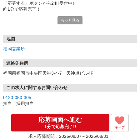
「応募する」ボタンから24H受付中♪
約1分で応募完了！
もっと見る
■電話応募の場合
電話応募も歓迎！（受付:10:00〜20:00）
土日祝も受付中♪
地図
【選考フロー】
福岡営業所
①応募から3営業日を目安に、メールorお電話でご連絡します。
②面接日時を決定！「0120」から始まる電話番号からご連絡します
★スマホでWEB面接（LINEなど）・出張面接・事務所面接と選べま
連絡先住所
す
福岡県福岡市中央区天神3-4-7 天神旭ビル4F
③面接実施（履歴書不要）
④勤務開始（スタート日は応相談）
※ご希望があれば、職場見学の調整もOKです！
この求人に関するお問い合わせ
0120-050-305
お気軽にご応募ください♪
担当：採用担当
応募画面へ進む
1分で応募完了!!
キープ
求人応募期間：2026/08/07～2026/08/31