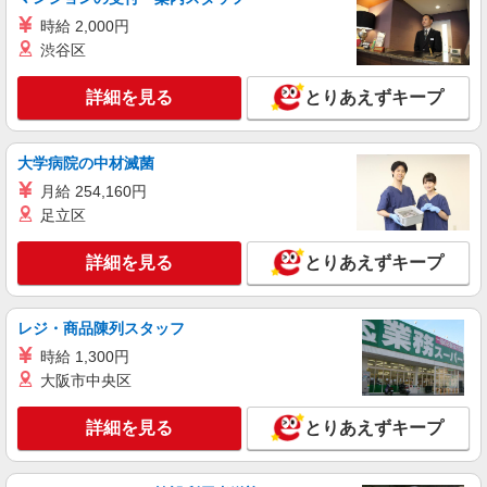
株式会社シエロ
時給 2,000円
人気機種に詳しくなれる携帯販売
渋谷区
【softbank】
時給1400円〜1450円（経験・能力による） ※
詳細を見る
とりあえずキープ
残業代支給 ★交通費別途支給（規定あり） ゜
+゜・。○。・゜+゜・。○。・゜+゜ 入社祝い金10
福岡県福岡市中央区の家電量販店
万円支給(規定有) お友達を紹介頂くと, インセンテ
大学病院の中材滅菌
ィブ支給(規定有) ★月2回払い・週払い可能（規程
詳細を見る
キープ
有）★ ゜・。○。・゜+゜・。○。・゜+゜
月給 254,160円
足立区
派遣社員
紹介予定派遣
株式会社シエロ
詳細を見る
とりあえずキープ
スマホ携帯販売【エーユー】
時給1500円〜1600円（経験・能力による） ※
残業代支給 ★交通費別途支給（規定あり） ゜
レジ・商品陳列スタッフ
+゜・。○。・゜+゜・。○。・゜+゜ 入社祝い金10
福岡県福岡市中央区の家電量販店
時給 1,300円
万円支給(規定有) お友達を紹介頂くと, インセンテ
大阪市中央区
ィブ支給(規定有) ★月2回払い・週払い可能（規程
詳細を見る
キープ
有）★ ゜・。○。・゜+゜・。○。・゜+゜
詳細を見る
とりあえずキープ
派遣社員
紹介予定派遣
株式会社シエロ