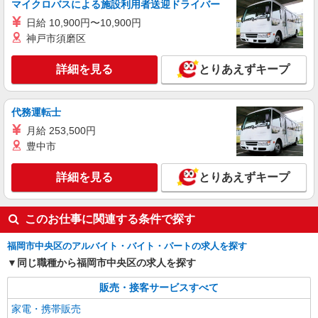
マイクロバスによる施設利用者送迎ドライバー
【Y!mobile】人気機種に詳しくなれる携帯販
売
日給 10,900円〜10,900円
神戸市須磨区
時給1400円〜 ※残業代支給 ★交通費別途支給
（規定あり） ゜+゜・。○。・゜+゜・。○。・゜
+゜ 入社祝い金10万円支給(規定有) お友達を紹介
詳細を見る
とりあえずキープ
福岡県福岡市中央区のY!mobileショップ
頂くと, インセンティブ支給(規定有) ★月2回払
い・週払い可能（規程有）★ ゜・。○。・゜
詳細を見る
キープ
+゜・。○。・゜+゜
代務運転士
月給 253,500円
派遣社員
紹介予定派遣
豊中市
株式会社シエロ
【softbank】人気機種に詳しくなれる携帯販
詳細を見る
とりあえずキープ
売
月給180000円〜250000円（経験・能力によ
る） ※残業代支給 ★交通費別途支給（規定あり）
このお仕事に関連する条件で探す
゜+゜・。○。・゜+゜・。○。・゜+゜ 入社祝い金
福岡県福岡市中央区のsoftbankショップ
10万円支給(規定有) お友達を紹介頂くと, インセン
福岡市中央区のアルバイト・バイト・パートの求人を探す
ティブ支給(規定有) ゜・。○。・゜+゜・。
詳細を見る
キープ
○。・゜+゜
同じ職種から福岡市中央区の求人を探す
販売・接客サービスすべて
家電・携帯販売