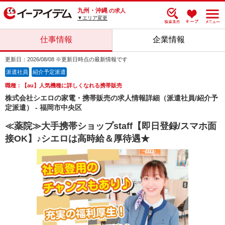
九州・沖縄
の求人
▼エリア変更
仕事情報
企業情報
更新日：2026/08/08 ※更新日時点の最新情報です
派遣社員
紹介予定派遣
職種：【au】人気機種に詳しくなれる携帯販売
株式会社シエロの家電・携帯販売の求人情報詳細（派遣社員/紹介予
定派遣） - 福岡市中央区
≪薬院≫大手携帯ショップstaff【即日登録/スマホ面
接OK】♪シエロは高時給＆厚待遇★