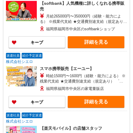
【softbank】人気機種に詳しくなれる携帯販
売
月給265000円〜350000円（経験・能力によ
る） ※残業代支給 ★交通費別途支給（規定あり）
゜+゜・。○。・゜+゜・。○。・゜+゜ 入社祝い金
福岡県福岡市中央区のsoftbankショップ
10万円支給(規定有) お友達を紹介頂くと, インセン
ティブ支給(規定有) ゜・。○。・゜+゜・。
詳細を見る
キープ
○。・゜+゜
派遣社員
紹介予定派遣
株式会社シエロ
スマホ携帯販売【エーユー】
時給1500円〜1600円（経験・能力による） ※
残業代支給 ★交通費別途支給（規定あり） ゜
+゜・。○。・゜+゜・。○。・゜+゜ 入社祝い金10
福岡県福岡市中央区の家電量販店
万円支給(規定有) お友達を紹介頂くと, インセンテ
ィブ支給(規定有) ★月2回払い・週払い可能（規程
詳細を見る
キープ
有）★ ゜・。○。・゜+゜・。○。・゜+゜
派遣社員
紹介予定派遣
株式会社シエロ
【楽天モバイル】の店舗スタッフ