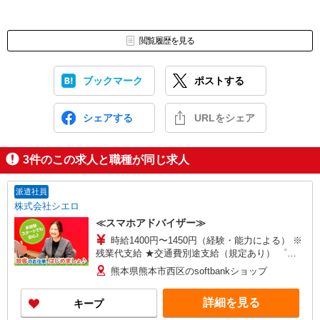
閲覧履歴を見る
ブックマーク
ポストする
シェアする
URLをシェア
3
件のこの求人と職種が同じ求人
派遣社員
株式会社シエロ
≪スマホアドバイザー≫
時給1400円〜1450円（経験・能力による） ※
残業代支給 ★交通費別途支給（規定あり） ゜
+゜・。○。・゜+゜・。○。・゜+゜ 入社祝い金10
熊本県熊本市西区のsoftbankショップ
万円支給(規定有) お友達を紹介頂くと, インセンテ
ィブ支給(規定有) ★月2回払い・週払い可能（規程
詳細を見る
キープ
有）★ ゜・。○。・゜+゜・。○。・゜+゜