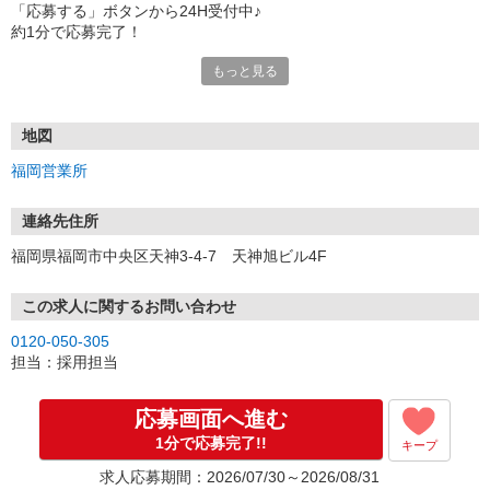
「応募する」ボタンから24H受付中♪
約1分で応募完了！
もっと見る
■電話応募の場合
電話応募も歓迎！（受付:10:00〜20:00）
土日祝も受付中♪
地図
【選考フロー】
福岡営業所
①応募から3営業日を目安に、メールorお電話でご連絡します。
②面接日時を決定！「0120」から始まる電話番号からご連絡します
★スマホでWEB面接（LINEなど）・出張面接・事務所面接と選べま
連絡先住所
す
福岡県福岡市中央区天神3-4-7 天神旭ビル4F
③面接実施（履歴書不要）
④勤務開始（スタート日は応相談）
※ご希望があれば、職場見学の調整もOKです！
この求人に関するお問い合わせ
0120-050-305
お気軽にご応募ください♪
担当：採用担当
応募画面へ進む
1分で応募完了!!
キープ
求人応募期間：2026/07/30～2026/08/31