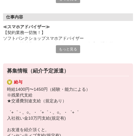
何でも聞きやすい雰囲気の職場環境です。
お互いに教え合ったり、フォローしあったりする
優しい人間関係がある場所ばかり！
仕事内容
皆で一緒にステップアップしましょう♪
≪スマホアドバイザー≫
【契約業務一切無！】
【選べるお仕事いろいろ】
ソフトバンクショップスマホアドバイザー
￣￣￣￣￣￣￣￣￣￣￣
（クルー補助業務・データ移行説明・スマホ教室の講師等）
▼オフィスワーク
もっと見る
※未経験大歓迎、幅広い年齢層活躍！
事務、経理、データ入力、コールセンター、受付
▼工場・製造・軽作業系
機械/食品製造・梱包・仕分け・加工・組立・検査
▼美容系
募集情報（紹介予定派遣）
眉毛サロンのアイブロウ・ネイリスト・エステ
▼営業・販売
給与
法人営業・アパレル販売・個別指導塾・人材紹介
時給1400円〜1450円（経験・能力による）
▼人気案件も多数♪
※残業代支給
短期・期間限定・オープニング・官公庁案件
★交通費別途支給（規定あり）
上場/優良/大手企業など
゜+゜・。○。・゜+゜・。○。・゜+゜
【スマホ面接実施中】
入社祝い金10万円支給(規定有)
￣￣￣￣￣￣￣￣￣
自宅に居ながらスマホでカンタン面接OK！
お友達を紹介頂くと,
オンライン面談なのでスピード対応。
インセンティブ支給(規定有)