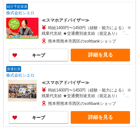
紹介予定派遣
株式会社シエロ
≪スマホアドバイザー≫
時給1400円〜1450円（経験・能力による） ※
残業代支給 ★交通費別途支給（規定あり） ゜
+゜・。○。・゜+゜・。○。・゜+゜ 入社祝い金10
熊本県熊本市西区のsoftbankショップ
万円支給(規定有) お友達を紹介頂くと, インセンテ
ィブ支給(規定有) ★月2回払い・週払い可能（規程
詳細を見る
キープ
有）★ ゜・。○。・゜+゜・。○。・゜+゜
派遣社員
株式会社シエロ
≪スマホアドバイザー≫
時給1400円〜1450円（経験・能力による） ※
残業代支給 ★交通費別途支給（規定あり） ゜
+゜・。○。・゜+゜・。○。・゜+゜ 入社祝い金10
熊本県熊本市西区のsoftbankショップ
万円支給(規定有) お友達を紹介頂くと, インセンテ
ィブ支給(規定有) ★月2回払い・週払い可能（規程
詳細を見る
キープ
有）★ ゜・。○。・゜+゜・。○。・゜+゜