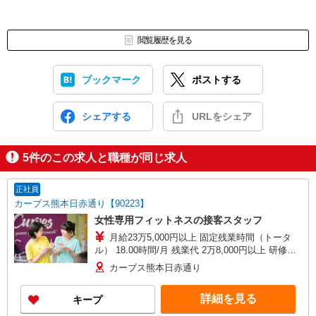
閲覧履歴を見る
ブックマーク
ポストする
シェアする
URLをシェア
5
件のこの求人と職種が同じ求人
正社員
カーブス熊本日赤通り【90223】
女性専用フィットネスの接客スタッフ
月給23万5,000円以上 固定残業時間（トータ
ル） 18.00時間/月 残業代 2万8,000円以上 研修中
月給20万500円(研修期間3ヶ月 習熟度により変動)
カーブス熊本日赤通り
研修中 固定残業時間（トータル） 15.00時間/月
研修中 残業代 2万円 別途資格手当、勤続手当、交
詳細を見る
キープ
通費支給