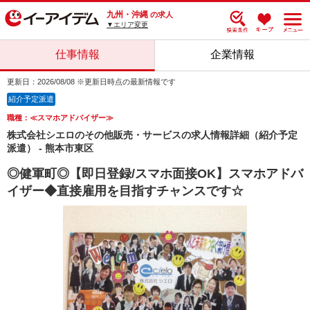
九州・沖縄
の求人
▼エリア変更
仕事情報
企業情報
更新日：2026/08/08 ※更新日時点の最新情報です
紹介予定派遣
職種：≪スマホアドバイザー≫
株式会社シエロのその他販売・サービスの求人情報詳細（紹介予定
派遣） - 熊本市東区
◎健軍町◎【即日登録/スマホ面接OK】スマホアドバ
イザー◆直接雇用を目指すチャンスです☆