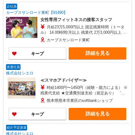
正社員
カーブスサンロード東町【91490】
女性専用フィットネスの接客スタッフ
月給23万5,000円以上 固定残業時間（トータ
ル） 14.00時間/月以上 残業代 2万3,000円以上 研
修中 月給22万円以上(研修期間3ヶ月) 研修中 固定
カーブスサンロード東町
残業時間（トータル） 14.00時間/月以上 研修中
残業代 2万3,000円以上
詳細を見る
キープ
派遣社員
株式会社シエロ
≪スマホアドバイザー≫
時給1400円〜1450円（経験・能力による） ※
残業代支給 ★交通費別途支給（規定あり） ゜
+゜・。○。・゜+゜・。○。・゜+゜ 入社祝い金10
熊本県熊本市東区のsoftbankショップ
万円支給(規定有) お友達を紹介頂くと, インセンテ
ィブ支給(規定有) ★月2回払い・週払い可能（規程
詳細を見る
キープ
有）★ ゜・。○。・゜+゜・。○。・゜+゜
紹介予定派遣
株式会社シエロ