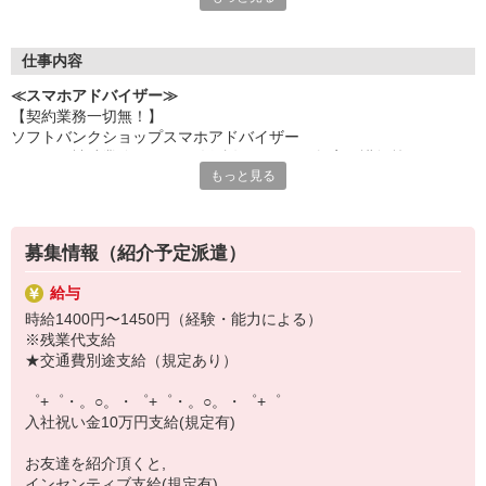
何でも聞きやすい雰囲気の職場環境です。
お互いに教え合ったり、フォローしあったりする
優しい人間関係がある場所ばかり！
仕事内容
皆で一緒にステップアップしましょう♪
≪スマホアドバイザー≫
【契約業務一切無！】
【選べるお仕事いろいろ】
ソフトバンクショップスマホアドバイザー
￣￣￣￣￣￣￣￣￣￣￣
（クルー補助業務・データ移行説明・スマホ教室の講師等）
▼オフィスワーク
もっと見る
※未経験大歓迎、幅広い年齢層活躍！
事務、経理、データ入力、コールセンター、受付
▼工場・製造・軽作業系
機械/食品製造・梱包・仕分け・加工・組立・検査
▼美容系
募集情報（紹介予定派遣）
眉毛サロンのアイブロウ・ネイリスト・エステ
▼営業・販売
給与
法人営業・アパレル販売・個別指導塾・人材紹介
時給1400円〜1450円（経験・能力による）
▼人気案件も多数♪
※残業代支給
短期・期間限定・オープニング・官公庁案件
★交通費別途支給（規定あり）
上場/優良/大手企業など
゜+゜・。○。・゜+゜・。○。・゜+゜
【スマホ面接実施中】
入社祝い金10万円支給(規定有)
￣￣￣￣￣￣￣￣￣
自宅に居ながらスマホでカンタン面接OK！
お友達を紹介頂くと,
オンライン面談なのでスピード対応。
インセンティブ支給(規定有)