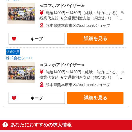
≪スマホアドバイザー≫
時給1400円〜1450円（経験・能力による） ※
残業代支給 ★交通費別途支給（規定あり） ゜
+゜・。○。・゜+゜・。○。・゜+゜ 入社祝い金10
熊本県熊本市東区のsoftbankショップ
万円支給(規定有) お友達を紹介頂くと, インセンテ
ィブ支給(規定有) ★月2回払い・週払い可能（規程
詳細を見る
キープ
有）★ ゜・。○。・゜+゜・。○。・゜+゜
派遣社員
株式会社シエロ
≪スマホアドバイザー≫
時給1400円〜1450円（経験・能力による） ※
残業代支給 ★交通費別途支給（規定あり） ゜
+゜・。○。・゜+゜・。○。・゜+゜ 入社祝い金10
熊本県熊本市東区のsoftbankショップ
万円支給(規定有) お友達を紹介頂くと, インセンテ
ィブ支給(規定有) ★月2回払い・週払い可能（規程
詳細を見る
キープ
有）★ ゜・。○。・゜+゜・。○。・゜+゜
あなたにおすすめの求人情報