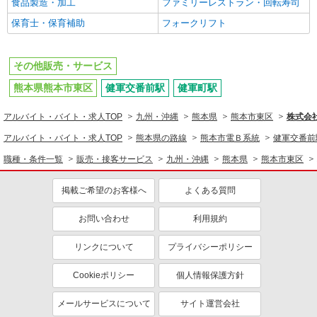
食品製造・加工
ファミリーレストラン・回転寿司
保育士・保育補助
フォークリフト
その他販売・サービス
熊本県熊本市東区
健軍交番前駅
健軍町駅
アルバイト・バイト・求人TOP
九州・沖縄
熊本県
熊本市東区
株式会
アルバイト・バイト・求人TOP
熊本県の路線
熊本市電Ｂ系統
健軍交番前
職種・条件一覧
販売・接客サービス
九州・沖縄
熊本県
熊本市東区
掲載ご希望のお客様へ
よくある質問
お問い合わせ
利用規約
リンクについて
プライバシーポリシー
Cookieポリシー
個人情報保護方針
メールサービスについて
サイト運営会社