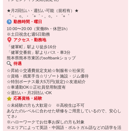
即日登録もOK♪
★月2回払い・週払い可能（規程有）★
気になった方はお気軽にご相談ください！
゜・。○。・゜+゜・。○。・゜+゜
勤務時間・曜日
10:00〜20:00（実働8h・休憩1h）
※土日祝含む週5日勤務
アクセス・勤務地
「健軍町」駅より徒歩16分
「健軍交番前」駅よりバス・車3分
熊本県熊本市東区のsoftbankショップ
待遇
☆昇給☆交通費規定支給☆制服有☆社保完
☆資格・残業手当☆リゾート施設・ジム優待
☆特別ボーナス最大5万円(規定)☆友達紹介
☆車通勤OK☆正社員登用制度有
☆週払い・月2回払いOK
応募資格・経験
☆未経験の方も大歓迎☆ ※高校生は不可
あなたのレベルに合わせた研修をご用意しているので、安心し
てネ♪
※ハローワークでお仕事お探しの方も対象
※エリアによって英語・中国語・ポルトガル語などの語学を活