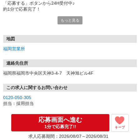
「応募する」ボタンから24H受付中♪
約1分で応募完了！
もっと見る
■電話応募の場合
電話応募も歓迎！（受付:10:00〜20:00）
土日祝も受付中♪
地図
【選考フロー】
福岡営業所
①応募から3営業日を目安に、メールorお電話でご連絡します。
②面接日時を決定！「0120」から始まる電話番号からご連絡します
★スマホでWEB面接（LINEなど）・出張面接・事務所面接と選べま
連絡先住所
す
福岡県福岡市中央区天神3-4-7 天神旭ビル4F
③面接実施（履歴書不要）
④勤務開始（スタート日は応相談）
※ご希望があれば、職場見学の調整もOKです！
この求人に関するお問い合わせ
0120-050-305
お気軽にご応募ください♪
担当：採用担当
応募画面へ進む
1分で応募完了!!
キープ
求人応募期間：2026/08/07～2026/08/31