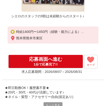
シエロのスタッフの9割は未経験からのスタート♪
時給1400円〜1450円（経験・能力による）
※残業代支給
熊本県熊本市東区
★交通費別途支給（規定あり）
゜+゜・。○。・゜+゜・。○。・゜+゜
入社祝い金10万円支給(規定有)
応募画面へ進む
お友達を紹介頂くと,
1分で応募完了!!
キープ
インセンティブ支給(規定有)
求人応募期間：2026/08/07～2026/08/31
★月2回払い・週払い可能（規程有）★
゜・。○。・゜+゜・。○。・゜+゜
★即日勤務OK！履歴書不要★
★20代・30代・40代が活躍しています♪
★ネイル・髪型・アクセサリー自由(規定あり)
もっと見る
シエロのご紹介するお店は、