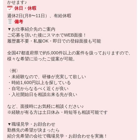
かせます♪
休日・休暇
週休2日(月8〜11日）、有給休暇
備考
▼お仕事紹介先のご案内
ご応募を頂いた後にスマホでWEB面接！
履歴書不要・私服OK・即日での登録面接も可能
全国47都道府県で約5,000件以上の案件を扱っておりますので、
様々な希望に沿ったご提案が可能。
〈例〉
・未経験なので、研修が充実して欲しい
・時給1,600円以上を探している
・自宅からなるべく近くが良い
・入社開始日を相談出来る先が良い
など、面接時にお気軽に相談ください♪
※経験が有る方は土日休み・時短等も相談可能です
▼職場見学・お顔合わせ
勤務先の希望が決まったら
紹介先希望の会社で職場見学・お顔合わせを実施！