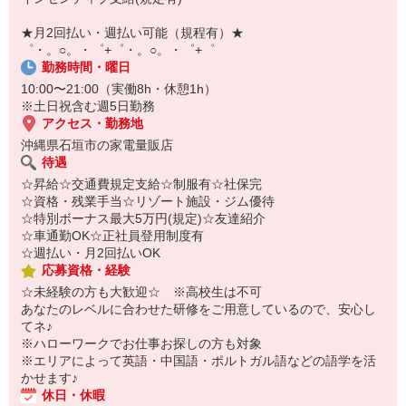
自宅に居ながらスマホでカンタン面接OK！
オンライン面談なのでスピード対応。
★月2回払い・週払い可能（規程有）★
即日登録もOK♪
゜・。○。・゜+゜・。○。・゜+゜
勤務時間・曜日
気になった方はお気軽にご相談ください！
10:00〜21:00（実働8h・休憩1h）
※土日祝含む週5日勤務
アクセス・勤務地
沖縄県石垣市の家電量販店
待遇
☆昇給☆交通費規定支給☆制服有☆社保完
☆資格・残業手当☆リゾート施設・ジム優待
☆特別ボーナス最大5万円(規定)☆友達紹介
☆車通勤OK☆正社員登用制度有
☆週払い・月2回払いOK
応募資格・経験
☆未経験の方も大歓迎☆ ※高校生は不可
あなたのレベルに合わせた研修をご用意しているので、安心し
てネ♪
※ハローワークでお仕事お探しの方も対象
※エリアによって英語・中国語・ポルトガル語などの語学を活
かせます♪
休日・休暇