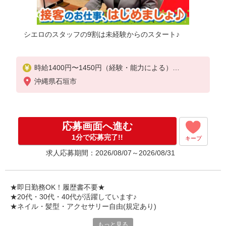
シエロのスタッフの9割は未経験からのスタート♪
時給1400円〜1450円（経験・能力による）
※残業代支給
沖縄県石垣市
★交通費別途支給（規定あり）
゜+゜・。○。・゜+゜・。○。・゜+゜
入社祝い金10万円支給(規定有)
応募画面へ進む
お友達を紹介頂くと,
1分で応募完了!!
キープ
インセンティブ支給(規定有)
求人応募期間：2026/08/07～2026/08/31
★月2回払い・週払い可能（規程有）★
゜・。○。・゜+゜・。○。・゜+゜
★即日勤務OK！履歴書不要★
★20代・30代・40代が活躍しています♪
★ネイル・髪型・アクセサリー自由(規定あり)
もっと見る
各キャリアの新機種が特別価格で購入OK！！