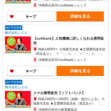
゜+゜・。○。・゜+゜・。○。・゜+゜ 入社祝い金
沖縄県石垣市のsoftbankショップ
10万円支給(規定有) お友達を紹介頂くと, インセン
ティブ支給(規定有) ゜・。○。・゜+゜・。
詳細を見る
キープ
○。・゜+゜
紹介予定派遣
株式会社シエロ
【softbank】人気機種に詳しくなれる携帯販
売
時給1400円〜 ※残業代支給 ★交通費別途支給
（規定あり） ゜+゜・。○。・゜+゜・。○。・゜
+゜ 入社祝い金10万円支給(規定有) お友達を紹介
沖縄県石垣市のsoftbankショップ
頂くと, インセンティブ支給(規定有) ★月2回払
い・週払い可能（規程有）★ ゜・。○。・゜
詳細を見る
キープ
+゜・。○。・゜+゜
紹介予定派遣
株式会社シエロ
スマホ携帯販売【ソフトバンク】
時給1400円〜1450円（経験・能力による） ※
残業代支給 ★交通費別途支給（規定あり） ゜
+゜・。○。・゜+゜・。○。・゜+゜ 入社祝い金10
沖縄県石垣市の家電量販店