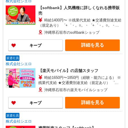
株式会社シエロ
【softbank】人気機種に詳しくなれる携帯販
売
時給1400円〜 ※残業代支給 ★交通費別途支給
（規定あり） ゜+゜・。○。・゜+゜・。○。・゜
+゜ 入社祝い金10万円支給(規定有) お友達を紹介
沖縄県石垣市のsoftbankショップ
頂くと, インセンティブ支給(規定有) ★月2回払
い・週払い可能（規程有）★ ゜・。○。・゜
詳細を見る
キープ
+゜・。○。・゜+゜
派遣社員
株式会社シエロ
【楽天モバイル】の店舗スタッフ
時給1650円〜1850円（経験・能力による） ※
残業代支給 ★交通費別途支給（規定あり） ゜
+゜・。○。・゜+゜・。○。・゜+゜ 入社祝い金10
沖縄県石垣市の楽天モバイルショップ
万円支給(規定有) お友達を紹介頂くと, インセンテ
ィブ支給(規定有) ★月2回払い・週払い可能（規程
詳細を見る
キープ
有）★ ゜・。○。・゜+゜・。○。・゜+゜
派遣社員
株式会社シエロ