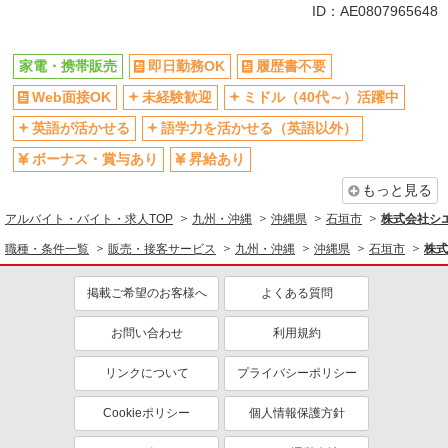
未経験歓迎
ミドル（40代～）活躍中
ID：AE0807965648
英語が活かせる
ボーナス・賞与あり
日払い
車通勤OK
家電・携帯販売
即日勤務OK
履歴書不要
交通費支給
社会保険あり
Web面接OK
未経験歓迎
ミドル（40代～）活躍中
社員登用あり
英語が活かせる
語学力を活かせる（英語以外）
ボーナス・賞与あり
昇給あり
もっと見る
アルバイト・バイト・求人TOP
九州・沖縄
沖縄県
石垣市
株式会社シ
職種・条件一覧
販売・接客サービス
九州・沖縄
沖縄県
石垣市
株式
掲載ご希望のお客様へ
よくある質問
お問い合わせ
利用規約
リンクについて
プライバシーポリシー
Cookieポリシー
個人情報保護方針