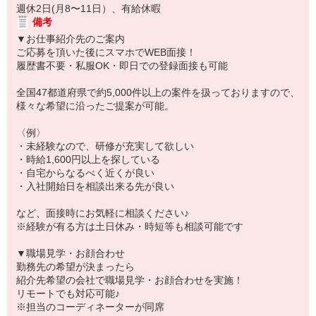
週休2日(月8〜11日）、有給休暇
備考
▼お仕事紹介先のご案内
ご応募を頂いた後にスマホでWEB面接！
履歴書不要・私服OK・即日での登録面接も可能
全国47都道府県で約5,000件以上の案件を扱っておりますので、
様々な希望に沿ったご提案が可能。
〈例〉
・未経験なので、研修が充実して欲しい
・時給1,600円以上を探している
・自宅からなるべく近くが良い
・入社開始日を相談出来る先が良い
など、面接時にお気軽に相談ください♪
※経験が有る方は土日休み・時短等も相談可能です
▼職場見学・お顔合わせ
勤務先の希望が決まったら
紹介先希望の会社で職場見学・お顔合わせを実施！
リモートでも対応可能♪
※担当のコーディネーターが同席