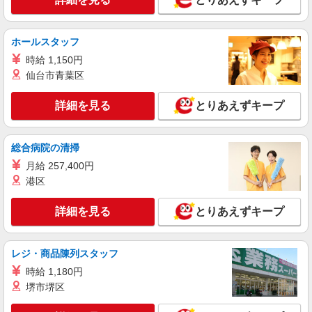
詳細を見る
キープ
円 〜 256438 円
契約社員
ホールスタッフ
ソフトバンク販売契約社員【石垣市エリア】
時給 1,150円
家電量販店内の携帯販売スタッフ
仙台市青葉区
月給 247,340円 〜 247,340円 試用期間なし ※
経験・能力による 【試用期間】時給 0 円 〜 0 円
詳細を見る
とりあえずキープ
■ソフトバンク販売契約社員【石垣市エリア】
沖縄県石垣市
総合病院の清掃
詳細を見る
キープ
月給 257,400円
港区
正社員
ソフトバンク石垣店
詳細を見る
とりあえずキープ
ソフトバンクショップの携帯販売スタッフ
月給 209,721円 〜 256,438円 固定残業代:
26,331円 〜 33,098円（20時間相当） ＊時間外手
レジ・商品陳列スタッフ
当は時間外労働の有無にかかわらず、固定残業代
■ソフトバンク石垣店 沖縄県 石垣市 新栄町
時給 1,180円
として支給し、相当時間を超える時間外労働分は
16‐10
堺市堺区
法定どおり追加で支給します。 試用期間あり 3ヶ
月 ※経験・能力による 【試用期間】月給 209721