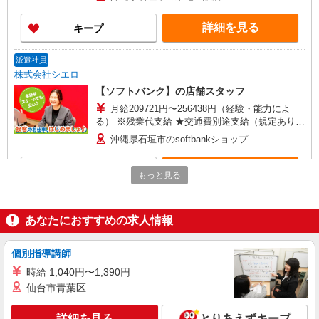
万円支給(規定有) お友達を紹介頂くと, インセンテ
ィブ支給(規定有) ★月2回払い・週払い可能（規程
詳細を見る
キープ
有）★ ゜・。○。・゜+゜・。○。・゜+゜
派遣社員
株式会社シエロ
【ソフトバンク】の店舗スタッフ
月給209721円〜256438円（経験・能力によ
る） ※残業代支給 ★交通費別途支給（規定あり）
゜+゜・。○。・゜+゜・。○。・゜+゜ 入社祝い金
沖縄県石垣市のsoftbankショップ
10万円支給(規定有) お友達を紹介頂くと, インセン
ティブ支給(規定有) ゜・。○。・゜+゜・。
詳細を見る
キープ
○。・゜+゜
もっと見る
正社員
ワイモバイル石垣店
あなたにおすすめの求人情報
ワイモバイルショップの携帯販売スタッフ
月給 209,721円 〜 256,438円 固定残業代:
個別指導講師
26,331円 〜 33,098円（20時間相当） ＊時間外手
時給 1,040円〜1,390円
当は時間外労働の有無にかかわらず、固定残業代
■ワイモバイル石垣店 沖縄県石垣市新栄町16‐
仙台市青葉区
として支給し、相当時間を超える時間外労働分は
10
法定どおり追加で支給します。 試用期間あり 3ヶ
月 ※経験・能力による 【試用期間】月給 209721
詳細を見る
とりあえずキープ