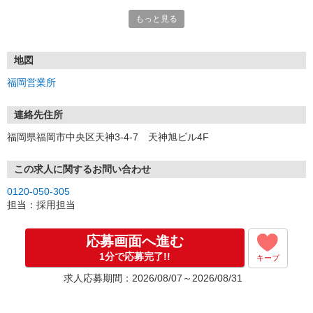
もっと見る
■電話応募の場合
電話応募も歓迎！（受付:10:00〜20:00）
土日祝も受付中♪
地図
【選考フロー】
福岡営業所
①応募から3営業日を目安に、メールorお電話でご連絡します。
②面接日時を決定！「0120」から始まる電話番号からご連絡します
★スマホでWEB面接（LINEなど）・出張面接・事務所面接と選べま
連絡先住所
す
福岡県福岡市中央区天神3-4-7 天神旭ビル4F
③面接実施（履歴書不要）
④勤務開始（スタート日は応相談）
※ご希望があれば、職場見学の調整もOKです！
この求人に関するお問い合わせ
0120-050-305
お気軽にご応募ください♪
担当：採用担当
応募画面へ進む
1分で応募完了!!
キープ
求人応募期間：2026/08/07～2026/08/31