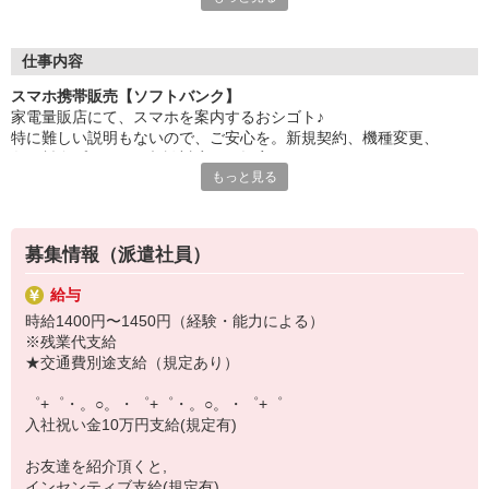
自分だけじゃなくって、
家族や友人にも適用されます！
仕事内容
さらに、各種リゾート施設やスポーツジムなどが
スマホ携帯販売【ソフトバンク】
特別割引価格でご利用可能☆☆
家電量販店にて、スマホを案内するおシゴト♪
お得に過ごしたいあなたの味方です♪
特に難しい説明もないので、ご安心を。新規契約、機種変更、
各種料金プランのご相談対応・ご提案などをお願いします。
【選べるお仕事いろいろ】
もっと見る
￣￣￣￣￣￣￣￣￣￣￣
初めての方でも安心♪
▼オフィスワーク
あなた専属のコーディネーターが親切・丁寧にフォローするので、
事務、経理、データ入力、コールセンター、受付
満足度◎
▼工場・製造・軽作業系
募集情報（派遣社員）
機械/食品製造・梱包・仕分け・加工・組立・検査
■携帯やインターネット販売業務
▼美容系
給与
docomo(ドコモ)/au(エーユー)・KDDI/softbank(ソフトバンク)など
眉毛サロンのアイブロウ・ネイリスト・エステ
時給1400円〜1450円（経験・能力による）
の大手キャリアから
▼営業・販売
※残業代支給
ワイモバイル(Y!mobille)、楽天モバイル、UQなど格安スマホまで幅
法人営業・アパレル販売・個別指導塾・人材紹介
★交通費別途支給（規定あり）
広く紹介可能♪
▼人気案件も多数♪
人気のApple（アップル）店舗もございます！
短期・期間限定・オープニング・官公庁案件
゜+゜・。○。・゜+゜・。○。・゜+゜
上場/優良/大手企業など
入社祝い金10万円支給(規定有)
【スマホ面接実施中】
お友達を紹介頂くと,
￣￣￣￣￣￣￣￣￣
インセンティブ支給(規定有)