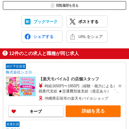
閲覧履歴を見る
ブックマーク
ポストする
シェアする
URLをシェア
12
件のこの求人と職種が同じ求人
紹介予定派遣
株式会社シエロ
【楽天モバイル】の店舗スタッフ
時給1650円〜1850円（経験・能力による） ※
残業代支給 ★交通費別途支給（規定あり） ゜
+゜・。○。・゜+゜・。○。・゜+゜ 入社祝い金10
沖縄県石垣市の楽天モバイルショップ
万円支給(規定有) お友達を紹介頂くと, インセンテ
ィブ支給(規定有) ★月2回払い・週払い可能（規程
詳細を見る
キープ
有）★ ゜・。○。・゜+゜・。○。・゜+゜
派遣社員