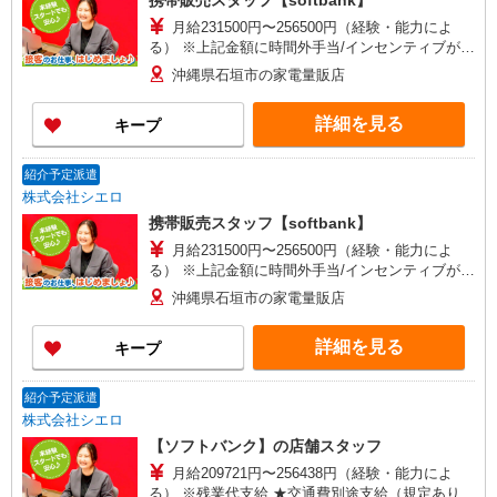
携帯販売スタッフ【softbank】
月給231500円〜256500円（経験・能力によ
る） ※上記金額に時間外手当/インセンティブが加
算 ・賞与あり・時間外手当あり（平均残業時間：
沖縄県石垣市の家電量販店
10h/月）・地域手当/職能手当あり・Workstyle支
援金（4000円/月）あり・実績によりインセンティ
詳細を見る
キープ
ブあり ★交通費別途支給（規定あり） ゜+゜・。
○。・゜+゜・。○。・゜+゜ 入社祝い金10万円支
給(規定有) お友達を紹介頂くと, インセンティブ支
紹介予定派遣
給(規定有) ゜・。○。・゜+゜・。○。・゜+゜
株式会社シエロ
携帯販売スタッフ【softbank】
月給231500円〜256500円（経験・能力によ
る） ※上記金額に時間外手当/インセンティブが加
算 ・賞与あり・時間外手当あり（平均残業時間：
沖縄県石垣市の家電量販店
10h/月）・地域手当/職能手当あり・Workstyle支
援金（4000円/月）あり・実績によりインセンティ
詳細を見る
キープ
ブあり ★交通費別途支給（規定あり） ゜+゜・。
○。・゜+゜・。○。・゜+゜ 入社祝い金10万円支
給(規定有) お友達を紹介頂くと, インセンティブ支
紹介予定派遣
給(規定有) ゜・。○。・゜+゜・。○。・゜+゜
株式会社シエロ
【ソフトバンク】の店舗スタッフ
月給209721円〜256438円（経験・能力によ
る） ※残業代支給 ★交通費別途支給（規定あり）