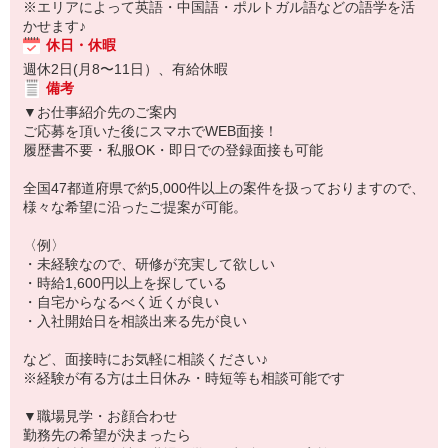
※エリアによって英語・中国語・ポルトガル語などの語学を活
かせます♪
休日・休暇
週休2日(月8〜11日）、有給休暇
備考
▼お仕事紹介先のご案内
ご応募を頂いた後にスマホでWEB面接！
履歴書不要・私服OK・即日での登録面接も可能
全国47都道府県で約5,000件以上の案件を扱っておりますので、
様々な希望に沿ったご提案が可能。
〈例〉
・未経験なので、研修が充実して欲しい
・時給1,600円以上を探している
・自宅からなるべく近くが良い
・入社開始日を相談出来る先が良い
など、面接時にお気軽に相談ください♪
※経験が有る方は土日休み・時短等も相談可能です
▼職場見学・お顔合わせ
勤務先の希望が決まったら