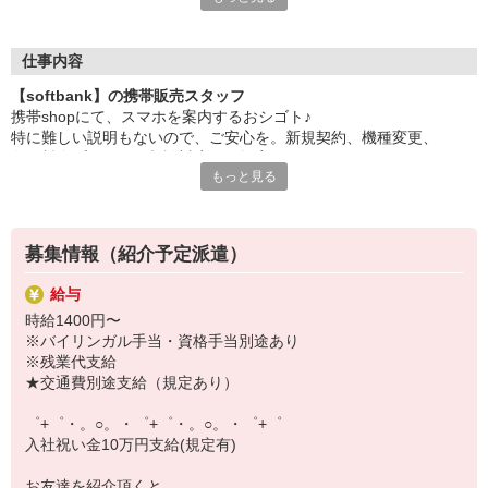
日々変わる専門知識を覚えるのはやっぱり大変。
でも心配ご無用！
仕事内容
シエロのご紹介するお店は、チームワークが良く
【softbank】の携帯販売スタッフ
お互いに教え合ったり、フォローしあったりする
携帯shopにて、スマホを案内するおシゴト♪
和気あいあいとした人間関係がある店舗ばかり！
特に難しい説明もないので、ご安心を。新規契約、機種変更、
皆で一緒にステップアップしましょう♪
各種料金プランのご相談対応・ご提案などをお願いします。
もっと見る
【選べるお仕事いろいろ】
初めての方でも安心♪
￣￣￣￣￣￣￣￣￣￣￣
あなた専属のコーディネーターが親切・丁寧にフォローするので、
▼オフィスワーク
満足度◎
事務、経理、データ入力、コールセンター、受付
募集情報（紹介予定派遣）
▼工場・製造・軽作業系
■携帯やインターネット販売業務
機械/食品製造・梱包・仕分け・加工・組立・検査
給与
docomo(ドコモ)/au(エーユー)・KDDI/softbank(ソフトバンク)など
▼美容系
時給1400円〜
の大手キャリアから
眉毛サロンのアイブロウ・ネイリスト・エステ
※バイリンガル手当・資格手当別途あり
ワイモバイル(Y!mobille)、楽天モバイル、UQなど格安スマホまで幅
▼営業・販売
※残業代支給
広く紹介可能♪
法人営業・アパレル販売・個別指導塾・人材紹介
★交通費別途支給（規定あり）
人気のApple（アップル）店舗もございます！
▼人気案件も多数♪
短期・期間限定・オープニング・官公庁案件
゜+゜・。○。・゜+゜・。○。・゜+゜
上場/優良/大手企業など
入社祝い金10万円支給(規定有)
【スマホ面接実施中】
お友達を紹介頂くと,