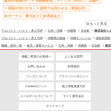
Web面接OK
未経験歓迎
ミドル（40代～）活躍中
社員登用あり
英語が活かせる
語学力を活かせる（英語以外）
ボーナス・賞与あり
昇給あり
もっと見る
アルバイト・バイト・求人TOP
九州・沖縄
沖縄県
北谷町
株式会社シ
アルバイト・バイト・求人TOP
沖縄県の路線
沖縄モノレール
浦添前田駅
職種・条件一覧
販売・接客サービス
九州・沖縄
沖縄県
北谷町
株式
掲載ご希望のお客様へ
よくある質問
お問い合わせ
利用規約
リンクについて
プライバシーポリシー
Cookieポリシー
個人情報保護方針
メールサービスについて
サイト運営会社
サイトマップ