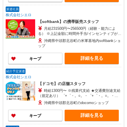
派遣社員
株式会社シエロ
【softbank】の携帯販売スタッフ
月給231500円〜256500円（経験・能力によ
る） ※上記金額に時間外手当/インセンティブが加
算・賞与あり・時間外手当あり（平均残業時間：
沖縄県中頭郡北谷町の米軍基地内softbankショ
10h/月）・地域手当/職能手当あり・Workstyle支
ップ
援金（4000円/月）あり・実績によりインセンティ
ブあり ★交通費別途支給（規定あり） ゜+゜・。
詳細を見る
キープ
○。・゜+゜・。○。・゜+゜ 入社祝い金10万円支
給(規定有) お友達を紹介頂くと, インセンティブ支
給(規定有) ゜・。○。・゜+゜・。○。・゜+゜
紹介予定派遣
株式会社シエロ
【ドコモ】の店舗スタッフ
時給1300円〜 ※残業代支給 ★交通費別途支給
（規定あり） ゜+゜・。○。・゜+゜・。○。・゜
+゜ 入社祝い金10万円支給(規定有) お友達を紹介
沖縄県中頭郡北谷町のdocomoショップ
頂くと, インセンティブ支給(規定有) ★月2回払
い・週払い可能（規程有）★ ゜・。○。・゜
詳細を見る
キープ
+゜・。○。・゜+゜