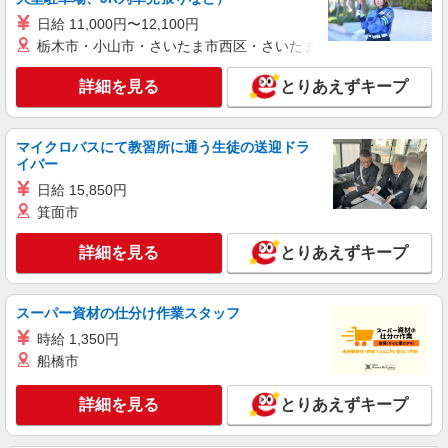
詳細を見る
キープ
○。・゜+゜
日給 11,000円〜12,100円
栃木市・小山市・さいたま市西区・さいたま市岩槻区・久喜市・
紹介予定派遣
株式会社シエロ
詳細を見る
とりあえずキープ
【エーユー】の店舗スタッフ
未経験 時給1300円〜 携帯業界経験
者 時給1350円〜 ※残業代支給 ★交通費別途支
マイクロバスにて教習所に通う生徒の送迎ドラ
給（規定あり） ゜+゜・。○。・゜+゜・。
イバー
沖縄県北谷町のauショップ
○。・゜+゜ 入社祝い金10万円支給(規定有) お友達
日給 15,850円
を紹介頂くと, インセンティブ支給(規定有) ★月2
箕面市
詳細を見る
キープ
回払い・週払い可能（規程有）★ ゜・。○。・゜
+゜・。○。・゜+゜
詳細を見る
とりあえずキープ
正社員
ソフトバンク北谷店
ソフトバンクショップの携帯販売スタッフ
スーパー資材の仕分け作業スタッフ
月給 209,721円 〜 256,438円 固定残業代:
時給 1,350円
26,331円 〜 33,098円（20時間相当） ＊時間外手
船橋市
当は時間外労働の有無にかかわらず、固定残業代
■ソフトバンク北谷店 沖縄県 中頭郡北谷町 美
として支給し、相当時間を超える時間外労働分は
浜1丁目 5‐9
法定どおり追加で支給します。 試用期間あり 3ヶ
詳細を見る
とりあえずキープ
月 ※経験・能力による 【試用期間】月給 209721
詳細を見る
キープ
円 〜 256438 円