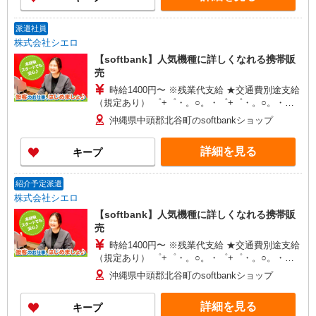
派遣社員
株式会社シエロ
【softbank】人気機種に詳しくなれる携帯販
売
時給1400円〜 ※残業代支給 ★交通費別途支給
（規定あり） ゜+゜・。○。・゜+゜・。○。・゜
+゜ 入社祝い金10万円支給(規定有) お友達を紹介
沖縄県中頭郡北谷町のsoftbankショップ
頂くと, インセンティブ支給(規定有) ★月2回払
い・週払い可能（規程有）★ ゜・。○。・゜
詳細を見る
キープ
+゜・。○。・゜+゜
紹介予定派遣
株式会社シエロ
【softbank】人気機種に詳しくなれる携帯販
売
時給1400円〜 ※残業代支給 ★交通費別途支給
（規定あり） ゜+゜・。○。・゜+゜・。○。・゜
+゜ 入社祝い金10万円支給(規定有) お友達を紹介
沖縄県中頭郡北谷町のsoftbankショップ
頂くと, インセンティブ支給(規定有) ★月2回払
い・週払い可能（規程有）★ ゜・。○。・゜
詳細を見る
キープ
+゜・。○。・゜+゜