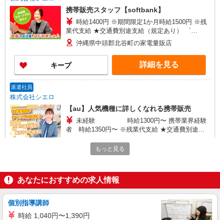
携帯販売スタッフ【softbank】
時給1400円 ※期間限定1か月時給1500円 ※残
業代支給 ★交通費別途支給（規定あり） ゜
+゜・。○。・゜+゜・。○。・゜+゜ 入社祝い金10
沖縄県中頭郡北谷町の家電量販店
万円支給(規定有) お友達を紹介頂くと, インセンテ
ィブ支給(規定有) ★月2回払い・週払い可能（規程
詳細を見る
キープ
有）★ ゜・。○。・゜+゜・。○。・゜+゜
派遣社員
株式会社シエロ
【au】人気機種に詳しくなれる携帯販売
未経験 時給1300円〜 携帯業界経験
者 時給1350円〜 ※残業代支給 ★交通費別途支
給（規定あり） ゜+゜・。○。・゜+゜・。
沖縄県中頭郡北谷町のauショップ
○。・゜+゜ 入社祝い金10万円支給(規定有) お友達
もっと見る
を紹介頂くと, インセンティブ支給(規定有) ★月2
詳細を見る
キープ
回払い・週払い可能（規程有）★ ゜・。○。・゜
+゜・。○。・゜+゜
あなたにおすすめの求人情報
派遣社員
株式会社シエロ
個別指導講師
【エーユー】の店舗スタッフ
時給 1,040円〜1,390円
未経験 時給1300円〜 携帯業界経験