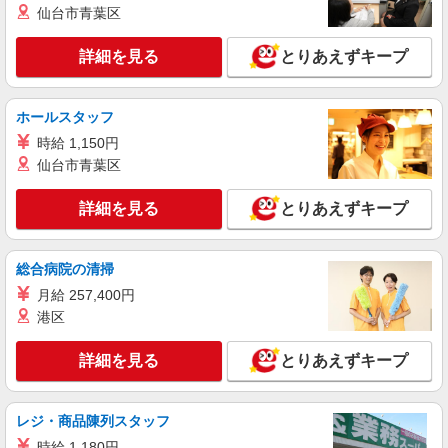
仙台市青葉区
者 時給1350円〜 ※残業代支給 ★交通費別途支
給（規定あり） ゜+゜・。○。・゜+゜・。
沖縄県北谷町のauショップ
○。・゜+゜ 入社祝い金10万円支給(規定有) お友達
詳細を見る
とりあえずキープ
を紹介頂くと, インセンティブ支給(規定有) ★月2
詳細を見る
キープ
回払い・週払い可能（規程有）★ ゜・。○。・゜
+゜・。○。・゜+゜
ホールスタッフ
紹介予定派遣
時給 1,150円
株式会社シエロ
仙台市青葉区
携帯販売スタッフ【softbank】
時給1400円 ※期間限定1か月時給1500円 ※残
詳細を見る
とりあえずキープ
業代支給 ★交通費別途支給（規定あり） ゜
+゜・。○。・゜+゜・。○。・゜+゜ 入社祝い金10
沖縄県中頭郡北谷町の家電量販店
万円支給(規定有) お友達を紹介頂くと, インセンテ
総合病院の清掃
ィブ支給(規定有) ★月2回払い・週払い可能（規程
詳細を見る
キープ
有）★ ゜・。○。・゜+゜・。○。・゜+゜
月給 257,400円
港区
紹介予定派遣
株式会社シエロ
詳細を見る
とりあえずキープ
【softbank】の携帯販売スタッフ
月給231500円〜256500円（経験・能力によ
る） ※上記金額に時間外手当/インセンティブが加
レジ・商品陳列スタッフ
算・賞与あり・時間外手当あり（平均残業時間：
沖縄県中頭郡北谷町の米軍基地内softbankショ
時給 1,180円