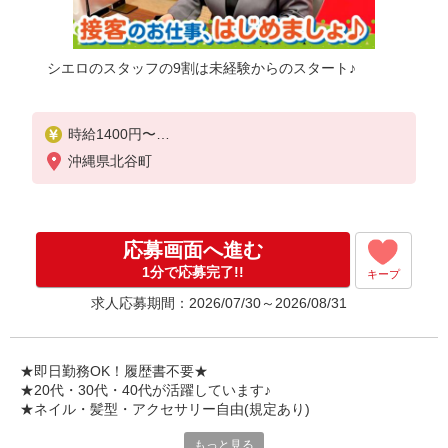
シエロのスタッフの9割は未経験からのスタート♪
時給1400円〜
※バイリンガル手当・資格手当別途あり
沖縄県北谷町
※残業代支給
★交通費別途支給（規定あり）
゜+゜・。○。・゜+゜・。○。・゜+゜
応募画面へ進む
入社祝い金10万円支給(規定有)
1分で応募完了!!
キープ
お友達を紹介頂くと,
求人応募期間：2026/07/30～2026/08/31
インセンティブ支給(規定有)
★月2回払い・週払い可能（規程有）★
゜・。○。・゜+゜・。○。・゜+゜
★即日勤務OK！履歴書不要★
★20代・30代・40代が活躍しています♪
★ネイル・髪型・アクセサリー自由(規定あり)
もっと見る
新しい機種やプラン。