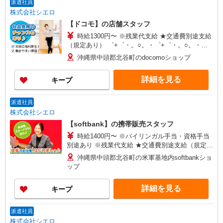
派遣社員
株式会社シエロ
【ドコモ】の店舗スタッフ
時給1300円〜 ※残業代支給 ★交通費別途支給
（規定あり） ゜+゜・。○。・゜+゜・。○。・゜
+゜ 入社祝い金10万円支給(規定有) お友達を紹介
沖縄県中頭郡北谷町のdocomoショップ
頂くと, インセンティブ支給(規定有) ★月2回払
い・週払い可能（規程有）★ ゜・。○。・゜
詳細を見る
キープ
+゜・。○。・゜+゜
派遣社員
株式会社シエロ
【softbank】の携帯販売スタッフ
時給1400円〜 ※バイリンガル手当・資格手当
別途あり ※残業代支給 ★交通費別途支給（規定あ
り） ゜+゜・。○。・゜+゜・。○。・゜+゜ 入社
沖縄県中頭郡北谷町の米軍基地内softbankショ
祝い金10万円支給(規定有) お友達を紹介頂くと, イ
ップ
ンセンティブ支給(規定有) ★月2回払い・週払い可
能（規程有）★ ゜・。○。・゜+゜・。○。・゜
詳細を見る
キープ
+゜
派遣社員
株式会社シエロ