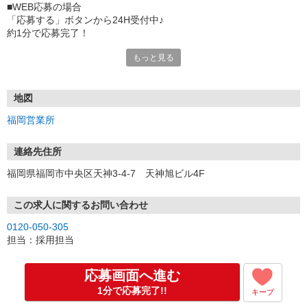
■WEB応募の場合
「応募する」ボタンから24H受付中♪
約1分で応募完了！
もっと見る
■電話応募の場合
電話応募も歓迎！（受付:10:00〜20:00）
土日祝も受付中♪
地図
【選考フロー】
福岡営業所
①応募から3営業日を目安に、メールorお電話でご連絡します。
②面接日時を決定！「0120」から始まる電話番号からご連絡します
★スマホでWEB面接（LINEなど）・出張面接・事務所面接と選べま
連絡先住所
す
福岡県福岡市中央区天神3-4-7 天神旭ビル4F
③面接実施（履歴書不要）
④勤務開始（スタート日は応相談）
※ご希望があれば、職場見学の調整もOKです！
この求人に関するお問い合わせ
0120-050-305
お気軽にご応募ください♪
担当：採用担当
応募画面へ進む
1分で応募完了!!
キープ