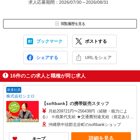
求人応募期間：2026/07/30～2026/08/31
閲覧履歴を見る
ブックマーク
ポストする
シェアする
URLをシェア
16
件のこの求人と職種が同じ求人
派遣社員
株式会社シエロ
【softbank】の携帯販売スタッフ
月給209721円〜256438円（経験・能力によ
る） ※残業代支給 ★交通費別途支給（規定あり）
゜+゜・。○。・゜+゜・。○。・゜+゜ 入社祝い金
沖縄県中頭郡北谷町のsoftbankショップ
10万円支給(規定有) お友達を紹介頂くと, インセン
ティブ支給(規定有) ゜・。○。・゜+゜・。
詳細を見る
キープ
○。・゜+゜