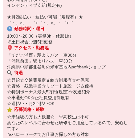
￣￣￣￣￣￣￣￣￣
インセンティブ支給(規定有)
自宅に居ながらスマホでカンタン面接OK！
オンライン面談なのでスピード対応。
★月2回払い・週払い可能（規程有）★
゜・。○。・゜+゜・。○。・゜+゜
勤務時間・曜日
10:00〜20:00（実働8h・休憩1h）
※土日祝含む週5日勤務
アクセス・勤務地
「てだこ浦西」駅よりバス・車30分
「浦添前田」駅よりバス・車30分
沖縄県中頭郡北谷町の米軍基地内softbankショップ
待遇
☆昇給☆交通費規定支給☆制服有☆社保完
☆資格・残業手当☆リゾート施設・ジム優待
☆特別ボーナス最大5万円(規定)☆友達紹介
☆車通勤OK☆正社員登用制度有
☆週払い・月2回払いOK
応募資格・経験
☆未経験の方も大歓迎☆ ※高校生は不可
あなたのレベルに合わせた研修をご用意しているので、安心し
てネ♪
※ハローワークでお仕事お探しの方も対象