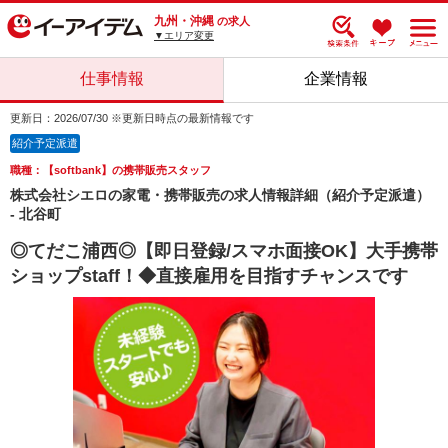
九州・沖縄
の求人
▼エリア変更
仕事情報
企業情報
更新日：2026/07/30 ※更新日時点の最新情報です
紹介予定派遣
職種：【softbank】の携帯販売スタッフ
株式会社シエロの家電・携帯販売の求人情報詳細（紹介予定派遣）
- 北谷町
◎てだこ浦西◎【即日登録/スマホ面接OK】大手携帯
ショップstaff！◆直接雇用を目指すチャンスです