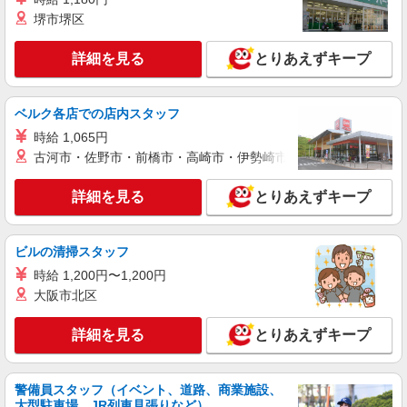
10h/月）・地域手当/職能手当あり・Workstyle支
ップ
堺市堺区
援金（4000円/月）あり・実績によりインセンティ
ブあり ★交通費別途支給（規定あり） ゜+゜・。
詳細を見る
キープ
○。・゜+゜・。○。・゜+゜ 入社祝い金10万円支
詳細を見る
とりあえずキープ
給(規定有) お友達を紹介頂くと, インセンティブ支
給(規定有) ゜・。○。・゜+゜・。○。・゜+゜
紹介予定派遣
株式会社シエロ
ベルク各店での店内スタッフ
【au】人気機種に詳しくなれる携帯販売
時給 1,065円
未経験 時給1300円〜 携帯業界経験
古河市・佐野市・前橋市・高崎市・伊勢崎市・太田市・館林市・
者 時給1350円〜 ※残業代支給 ★交通費別途支
給（規定あり） ゜+゜・。○。・゜+゜・。
沖縄県中頭郡北谷町のauショップ
詳細を見る
とりあえずキープ
○。・゜+゜ 入社祝い金10万円支給(規定有) お友達
を紹介頂くと, インセンティブ支給(規定有) ★月2
詳細を見る
キープ
回払い・週払い可能（規程有）★ ゜・。○。・゜
ビルの清掃スタッフ
+゜・。○。・゜+゜
時給 1,200円〜1,200円
紹介予定派遣
株式会社シエロ
大阪市北区
【softbank】の携帯販売スタッフ
詳細を見る
とりあえずキープ
月給209721円〜256438円（経験・能力によ
る） ※残業代支給 ★交通費別途支給（規定あり）
゜+゜・。○。・゜+゜・。○。・゜+゜ 入社祝い金
沖縄県中頭郡北谷町のsoftbankショップ
10万円支給(規定有) お友達を紹介頂くと, インセン
警備員スタッフ（イベント、道路、商業施設、
ティブ支給(規定有) ゜・。○。・゜+゜・。
大型駐車場、JR列車見張りなど）