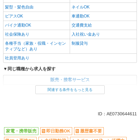
髪型・髪色自由
ネイルOK
ピアスOK
車通勤OK
バイク通勤OK
交通費支給
社会保険あり
入社祝い金あり
各種手当（家族・役職・インセン
制服貸与
ティブなど）あり
社員登用あり
同じ職種から求人を探す
販売・接客サービス
家電・携帯販売
関連する条件をもっと見る
同じ特徴から求人を探す
未経験歓迎
ミドル（40代～）活躍中
ID：AE0730644611
英語が活かせる
ボーナス・賞与あり
日払い
車通勤OK
家電・携帯販売
即日勤務OK
履歴書不要
交通費支給
社会保険あり