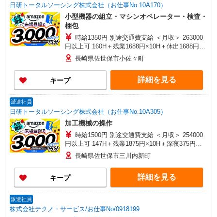
日研トータルソーシング株式会社（お仕事No.10A170）
小型機器の組立・マシンオペレーター・検査・
梱包
時給1350円 別途交通費支給 ＜月収＞ 263000
円以上可 160H＋残業1688円×10H＋休出1688円
×8H＋深夜338円×50H
長崎県佐世保市小佐々町
詳細を見る
キープ
派遣社員
日研トータルソーシング株式会社（お仕事No.10A305）
加工機械の操作
時給1500円 別途交通費支給 ＜月収＞ 254000
円以上可 147H＋残業1875円×10H＋深夜375円
×40H
長崎県佐世保市三川内新町
詳細を見る
キープ
派遣社員
株式会社テクノ・サービス/お仕事No/0918199