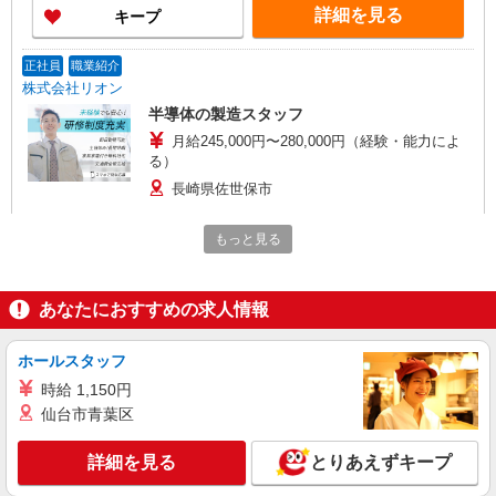
詳細を見る
キープ
正社員
職業紹介
株式会社リオン
半導体の製造スタッフ
月給245,000円〜280,000円（経験・能力によ
る）
長崎県佐世保市
詳細を見る
キープ
もっと見る
派遣社員
職業紹介
あなたにおすすめの求人情報
株式会社リオン
加工機械の操作
ホールスタッフ
月給245,000円〜280,000円（経験・能力によ
る）
時給 1,150円
長崎県佐世保市
仙台市青葉区
詳細を見る
詳細を見る
キープ
とりあえずキープ