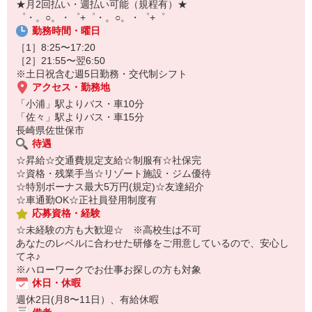
★月2回払い・週払い可能（規程有）★
オンライン面談なのでスピード対応。
゜・。○。・゜+゜・。○。・゜+゜
即日登録もOK♪
勤務時間・曜日
気になった方はお気軽にご相談ください！
［1］8:25〜17:20
［2］21:55〜翌6:50
※土日祝含む週5日勤務・交代制シフト
アクセス・勤務地
「小浦」駅よりバス・車10分
「佐々」駅よりバス・車15分
長崎県佐世保市
待遇
☆昇給☆交通費規定支給☆制服有☆社保完
☆資格・残業手当☆リゾート施設・ジム優待
☆特別ボーナス最大5万円(規定)☆友達紹介
☆車通勤OK☆正社員登用制度有
応募資格・経験
☆未経験の方も大歓迎☆ ※高校生は不可
あなたのレベルに合わせた研修をご用意しているので、安心し
てネ♪
※ハローワークでお仕事お探しの方も対象
休日・休暇
週休2日(月8〜11日）、有給休暇