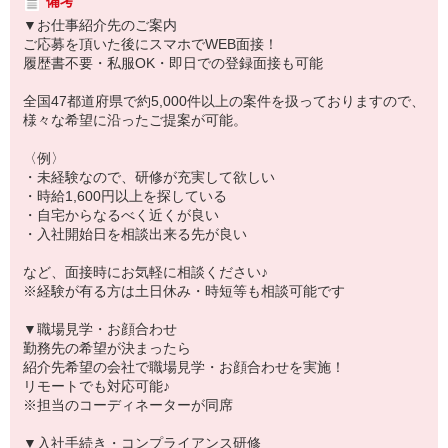
備考
▼お仕事紹介先のご案内
ご応募を頂いた後にスマホでWEB面接！
履歴書不要・私服OK・即日での登録面接も可能
全国47都道府県で約5,000件以上の案件を扱っておりますので、
様々な希望に沿ったご提案が可能。
〈例〉
・未経験なので、研修が充実して欲しい
・時給1,600円以上を探している
・自宅からなるべく近くが良い
・入社開始日を相談出来る先が良い
など、面接時にお気軽に相談ください♪
※経験が有る方は土日休み・時短等も相談可能です
▼職場見学・お顔合わせ
勤務先の希望が決まったら
紹介先希望の会社で職場見学・お顔合わせを実施！
リモートでも対応可能♪
※担当のコーディネーターが同席
▼入社手続き・コンプライアンス研修