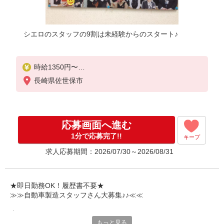
シエロのスタッフの9割は未経験からのスタート♪
時給1350円〜
※残業など含む想定月収282000円程度
長崎県佐世保市
※残業代支給
★交通費別途支給（規定あり）
゜+゜・。○。・゜+゜・。○。・゜+゜
応募画面へ進む
入社祝い金10万円支給(規定有)
1分で応募完了!!
キープ
お友達を紹介頂くと,
求人応募期間：2026/07/30～2026/08/31
インセンティブ支給(規定有)
★月2回払い・週払い可能（規程有）★
゜・。○。・゜+゜・。○。・゜+゜
★即日勤務OK！履歴書不要★
≫≫自動車製造スタッフさん大募集♪♪≪≪
専任のコーディネーターがサポート♪
もっと見る
職場での不安や悩み事があれば