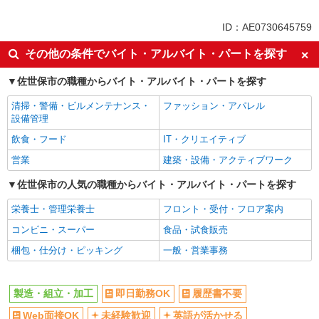
未経験歓迎
英語が活かせる
ID：AE0730645759
ボーナス・賞与あり
日払い
その他の条件でバイト・アルバイト・パートを探す
車通勤OK
交通費支給
佐世保市の職種からバイト・アルバイト・パートを探す
社会保険あり
社員登用あり
清掃・警備・ビルメンテナンス・
ファッション・アパレル
設備管理
飲食・フード
IT・クリエイティブ
営業
建築・設備・アクティブワーク
佐世保市の人気の職種からバイト・アルバイト・パートを探す
栄養士・管理栄養士
フロント・受付・フロア案内
コンビニ・スーパー
食品・試食販売
梱包・仕分け・ピッキング
一般・営業事務
製造・組立・加工
即日勤務OK
履歴書不要
Web面接OK
未経験歓迎
英語が活かせる