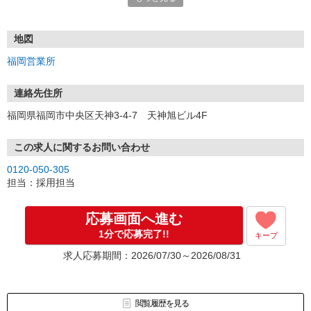
電話応募も歓迎！（受付:10:00〜20:00）
土日祝も受付中♪
地図
【選考フロー】
福岡営業所
①応募から3営業日を目安に、メールorお電話でご連絡します。
②面接日時を決定！「0120」から始まる電話番号からご連絡します
★スマホでWEB面接（LINEなど）・出張面接・事務所面接と選べま
連絡先住所
す
福岡県福岡市中央区天神3-4-7 天神旭ビル4F
③面接実施（履歴書不要）
④勤務開始（スタート日は応相談）
※ご希望があれば、職場見学の調整もOKです！
この求人に関するお問い合わせ
0120-050-305
お気軽にご応募ください♪
担当：採用担当
応募画面へ進む
1分で応募完了!!
キープ
求人応募期間：2026/07/30～2026/08/31
閲覧履歴を見る