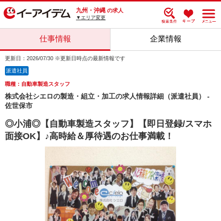
九州・沖縄
の求人
▼エリア変更
仕事情報
企業情報
更新日：2026/07/30 ※更新日時点の最新情報です
派遣社員
職種：自動車製造スタッフ
株式会社シエロの製造・組立・加工の求人情報詳細（派遣社員） -
佐世保市
◎小浦◎【自動車製造スタッフ】【即日登録/スマホ
面接OK】♪高時給＆厚待遇のお仕事満載！