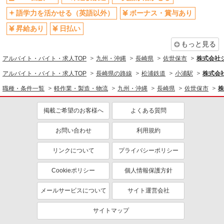
語学力を活かせる（英語以外）
ボーナス・賞与あり
昇給あり
日払い
もっと見る
アルバイト・バイト・求人TOP
九州・沖縄
長崎県
佐世保市
株式会社
アルバイト・バイト・求人TOP
長崎県の路線
松浦鉄道
小浦駅
株式会
職種・条件一覧
軽作業・製造・物流
九州・沖縄
長崎県
佐世保市
株
掲載ご希望のお客様へ
よくある質問
お問い合わせ
利用規約
リンクについて
プライバシーポリシー
Cookieポリシー
個人情報保護方針
メールサービスについて
サイト運営会社
サイトマップ