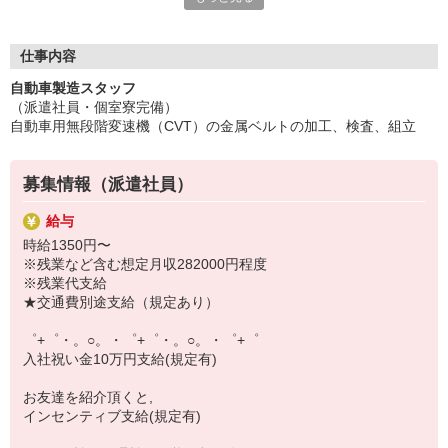
いつでも相談してください！
充実の福利厚生、各種施設利用の特典など、
仕事内容
働きやすい環境づくりに取り組んでいます！
自動車製造スタッフ
お仕事以外も充実させたいあなたの味方です♪
（派遣社員・個室寮完備）
自動車用無段階変速機（CVT）の金属ベルトの加工、検査、組立
【選べるお仕事いろいろ】
￣￣￣￣￣￣￣￣￣￣￣
▼オフィスワーク
募集情報（派遣社員）
事務、経理、データ入力、コールセンター、受付
▼工場・製造・軽作業系
給与
機械/食品製造・梱包・仕分け・加工・組立・検査
時給1350円〜
▼美容系
※残業など含む想定月収282000円程度
眉毛サロンのアイブロウ・ネイリスト・エステ
※残業代支給
▼営業・販売
★交通費別途支給（規定あり）
法人営業・アパレル販売・個別指導塾・人材紹介
▼人気案件も多数♪
゜+゜・。○。・゜+゜・。○。・゜+゜
短期・期間限定・オープニング・官公庁案件
入社祝い金10万円支給(規定有)
上場/優良/大手企業など
お友達を紹介頂くと,
【スマホ面接実施中】
インセンティブ支給(規定有)
￣￣￣￣￣￣￣￣￣
自宅に居ながらスマホでカンタン面接OK！