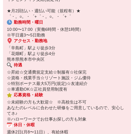
オンライン面談なのでスピード対応。
即日登録もOK♪
★月2回払い・週払い可能（規程有）★
゜・。○。・゜+゜・。○。・゜+゜
気になった方はお気軽にご相談ください！
勤務時間・曜日
10:00〜17:00（実働6時間・休憩1時間）
※平日週3〜5日勤務
アクセス・勤務地
「辛島町」駅より徒歩3分
「花畑町」駅より徒歩4分
熊本県熊本市中央区
待遇
☆昇給☆交通費規定支給☆制服有☆社保完
☆資格・残業手当☆リゾート施設・ジム優待
☆特別ボーナス最大5万円(規定)☆友達紹介
☆車通勤OK☆正社員登用制度有
応募資格・経験
☆未経験の方も大歓迎☆ ※高校生は不可
あなたのレベルに合わせた研修をご用意しているので、安心し
てネ♪
※ハローワークでお仕事お探しの方も対象
休日・休暇
週休2日(月8〜11日）、有給休暇