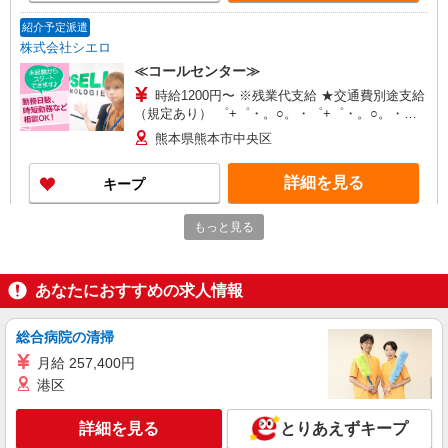
紹介予定派遣
株式会社シエロ
≪コールセンター≫
時給1200円〜 ※残業代支給 ★交通費別途支給
（規定あり） ゜+゜・。○。・゜+゜・。○。・゜
+゜ 入社祝い金10万円支給(規定有) お友達を紹介
熊本県熊本市中央区
頂くと, インセンティブ支給(規定有) ★月2回払
い・週払い可能（規程有）★ ゜・。○。・゜
詳細を見る
キープ
+゜・。○。・゜+゜
もっと見る
派遣社員
株式会社シエロ
≪コールセンター≫
あなたにおすすめの求人情報
時給1200円〜 ※残業代支給 ★交通費別途支給
（規定あり） ゜+゜・。○。・゜+゜・。○。・゜
+゜ 入社祝い金10万円支給(規定有) お友達を紹介
総合病院の清掃
熊本県熊本市中央区
頂くと, インセンティブ支給(規定有) ★月2回払
月給 257,400円
い・週払い可能（規程有）★ ゜・。○。・゜
詳細を見る
港区
キープ
+゜・。○。・゜+゜
詳細を見る
とりあえずキープ
紹介予定派遣