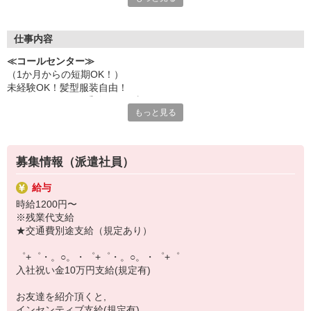
いつでも相談してください！
充実の福利厚生、各種施設利用の特典など、
仕事内容
働きやすい環境づくりに取り組んでいます！
≪コールセンター≫
お仕事以外も充実させたいあなたの味方です♪
（1か月からの短期OK！）
未経験OK！髪型服装自由！
【選べるお仕事いろいろ】
コールセンターで受信のお仕事です。
￣￣￣￣￣￣￣￣￣￣￣
もっと見る
ヘアケア商品を定期購入頂いているお客様からの問合せ対応・解約
▼オフィスワーク
受付を担当していただきます。
事務、経理、データ入力、コールセンター、受付
※コール履歴の入力がありますのでタイピングスキル必須となりま
▼工場・製造・軽作業系
す
機械/食品製造・梱包・仕分け・加工・組立・検査
募集情報（派遣社員）
▼美容系
眉毛サロンのアイブロウ・ネイリスト・エステ
給与
▼営業・販売
時給1200円〜
法人営業・アパレル販売・個別指導塾・人材紹介
※残業代支給
▼人気案件も多数♪
★交通費別途支給（規定あり）
短期・期間限定・オープニング・官公庁案件
上場/優良/大手企業など
゜+゜・。○。・゜+゜・。○。・゜+゜
入社祝い金10万円支給(規定有)
【スマホ面接実施中】
￣￣￣￣￣￣￣￣￣
お友達を紹介頂くと,
自宅に居ながらスマホでカンタン面接OK！
インセンティブ支給(規定有)