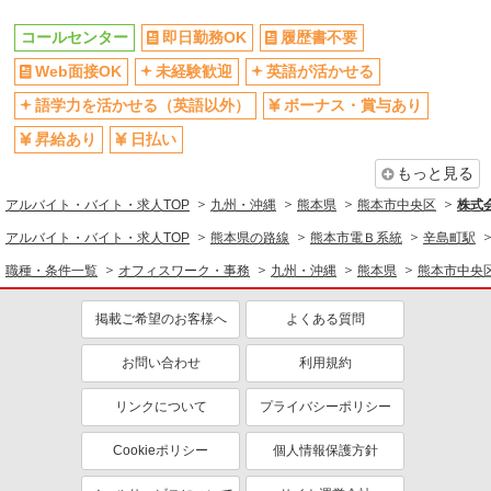
コールセンター
即日勤務OK
履歴書不要
Web面接OK
未経験歓迎
英語が活かせる
語学力を活かせる（英語以外）
ボーナス・賞与あり
昇給あり
日払い
もっと見る
アルバイト・バイト・求人TOP
九州・沖縄
熊本県
熊本市中央区
株式
アルバイト・バイト・求人TOP
熊本県の路線
熊本市電Ｂ系統
辛島町駅
職種・条件一覧
オフィスワーク・事務
九州・沖縄
熊本県
熊本市中央
掲載ご希望のお客様へ
よくある質問
お問い合わせ
利用規約
リンクについて
プライバシーポリシー
Cookieポリシー
個人情報保護方針