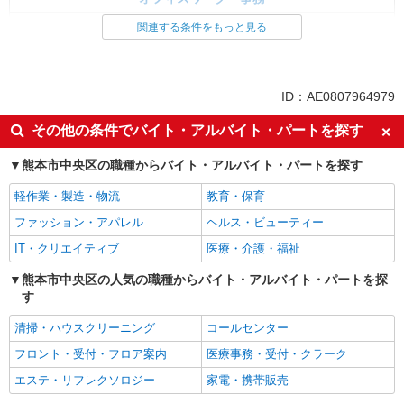
コールセンター
関連する条件をもっと見る
同じ特徴から求人を探す
未経験歓迎
英語が活かせる
ID：AE0807964979
ボーナス・賞与あり
日払い
その他の条件でバイト・アルバイト・パートを探す
服装自由
車通勤OK
熊本市中央区の職種からバイト・アルバイト・パートを探す
交通費支給
社会保険あり
社員登用あり
軽作業・製造・物流
教育・保育
ファッション・アパレル
ヘルス・ビューティー
IT・クリエイティブ
医療・介護・福祉
熊本市中央区の人気の職種からバイト・アルバイト・パートを探
す
清掃・ハウスクリーニング
コールセンター
フロント・受付・フロア案内
医療事務・受付・クラーク
エステ・リフレクソロジー
家電・携帯販売