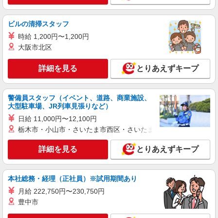
時給1200円〜 ※残業代支給 ★交通費別途支給
（規定あり） ゜+゜・。○。・゜+゜・。○。・゜
+゜ 入社祝い金10万円支給(規定有) お友達を紹介
熊本県熊本市中央区
ビルの清掃スタッフ
頂くと, インセンティブ支給(規定有) ★月2回払
時給 1,200円〜1,200円
い・週払い可能（規程有）★ ゜・。○。・゜
詳細を見る
キープ
+゜・。○。・゜+゜
大阪市北区
紹介予定派遣
詳細を見る
とりあえずキープ
株式会社シエロ
≪コールセンター≫
警備員スタッフ（イベント、道路、商業施設、
時給1200円〜 ※残業代支給 ★交通費別途支給
大型駐車場、JR列車見張りなど）
（規定あり） ゜+゜・。○。・゜+゜・。○。・゜
+゜ 入社祝い金10万円支給(規定有) お友達を紹介
日給 11,000円〜12,100円
熊本県熊本市中央区
頂くと, インセンティブ支給(規定有) ★月2回払
栃木市・小山市・さいたま市西区・さいたま市岩槻区・久喜市・
い・週払い可能（規程有）★ ゜・。○。・゜
詳細を見る
キープ
+゜・。○。・゜+゜
詳細を見る
とりあえずキープ
派遣社員
株式会社シエロ
本社総務・経理（正社員）※試用期間あり
≪コールセンター≫
月給 222,750円〜230,750円
時給1200円〜 ※残業代支給 ★交通費別途支給
豊中市
（規定あり） ゜+゜・。○。・゜+゜・。○。・゜
+゜ 入社祝い金10万円支給(規定有) お友達を紹介