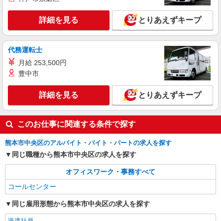
株式会社シエロ
詳細を見る
とりあえずキープ
≪コールセンター≫
時給1200円〜 ※残業代支給 ★交通費別途支給
（規定あり） ゜+゜・。○。・゜+゜・。○。・゜
代務運転士
+゜ 入社祝い金10万円支給(規定有) お友達を紹介
熊本県熊本市中央区
頂くと, インセンティブ支給(規定有) ★月2回払
月給 253,500円
い・週払い可能（規程有）★ ゜・。○。・゜
豊中市
詳細を見る
キープ
+゜・。○。・゜+゜
詳細を見る
とりあえずキープ
このお仕事に関連する条件で探す
熊本市中央区のアルバイト・バイト・パートの求人を探す
同じ職種から熊本市中央区の求人を探す
オフィスワーク・事務すべて
コールセンター
同じ雇用形態から熊本市中央区の求人を探す
派遣社員