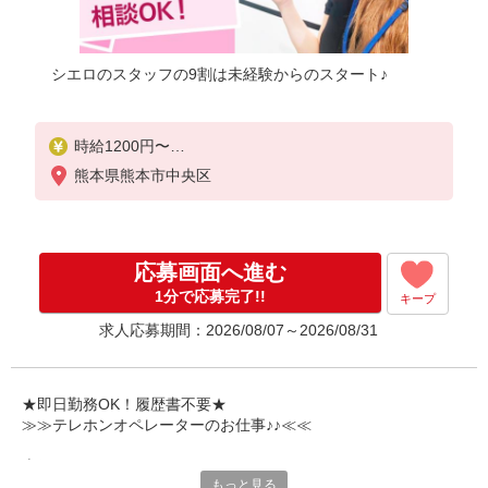
シエロのスタッフの9割は未経験からのスタート♪
時給1200円〜
※残業代支給
熊本県熊本市中央区
★交通費別途支給（規定あり）
゜+゜・。○。・゜+゜・。○。・゜+゜
入社祝い金10万円支給(規定有)
応募画面へ進む
お友達を紹介頂くと,
1分で応募完了!!
キープ
インセンティブ支給(規定有)
求人応募期間：2026/08/07～2026/08/31
★月2回払い・週払い可能（規程有）★
゜・。○。・゜+゜・。○。・゜+゜
★即日勤務OK！履歴書不要★
≫≫テレホンオペレーターのお仕事♪♪≪≪
専任のコーディネーターがサポート♪
もっと見る
職場での不安や悩み事があれば