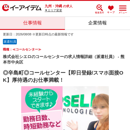
九州・沖縄
の求人
▼エリア変更
仕事情報
企業情報
更新日：2026/08/08 ※更新日時点の最新情報です
派遣社員
職種：≪コールセンター≫
株式会社シエロのコールセンターの求人情報詳細（派遣社員） - 熊
本市中央区
◎辛島町◎コールセンター【即日登録/スマホ面接O
K】厚待遇のお仕事満載！