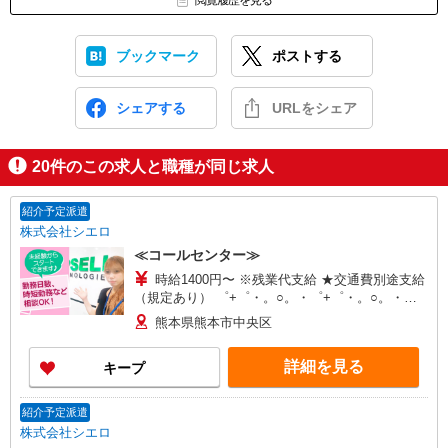
閲覧履歴を見る
ブックマーク
ポストする
シェアする
URLをシェア
20
件のこの求人と職種が同じ求人
紹介予定派遣
株式会社シエロ
≪コールセンター≫
時給1400円〜 ※残業代支給 ★交通費別途支給
（規定あり） ゜+゜・。○。・゜+゜・。○。・゜
+゜ 入社祝い金10万円支給(規定有) お友達を紹介
熊本県熊本市中央区
頂くと, インセンティブ支給(規定有) ★月2回払
い・週払い可能（規程有）★ ゜・。○。・゜
詳細を見る
キープ
+゜・。○。・゜+゜
紹介予定派遣
株式会社シエロ