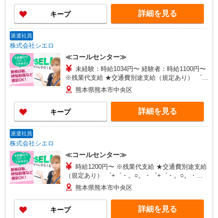
い・週払い可能（規程有）★ ゜・。○。・゜
詳細を見る
キープ
+゜・。○。・゜+゜
派遣社員
株式会社シエロ
≪コールセンター≫
未経験：時給1034円〜 経験者：時給1100円〜
※残業代支給 ★交通費別途支給（規定あり） ゜
+゜・。○。・゜+゜・。○。・゜+゜ 入社祝い金10
熊本県熊本市中央区
万円支給(規定有) お友達を紹介頂くと, インセンテ
ィブ支給(規定有) ★月2回払い・週払い可能（規程
詳細を見る
キープ
有）★ ゜・。○。・゜+゜・。○。・゜+゜
派遣社員
株式会社シエロ
≪コールセンター≫
時給1200円〜 ※残業代支給 ★交通費別途支給
（規定あり） ゜+゜・。○。・゜+゜・。○。・゜
+゜ 入社祝い金10万円支給(規定有) お友達を紹介
熊本県熊本市中央区
頂くと, インセンティブ支給(規定有) ★月2回払
い・週払い可能（規程有）★ ゜・。○。・゜
詳細を見る
キープ
+゜・。○。・゜+゜