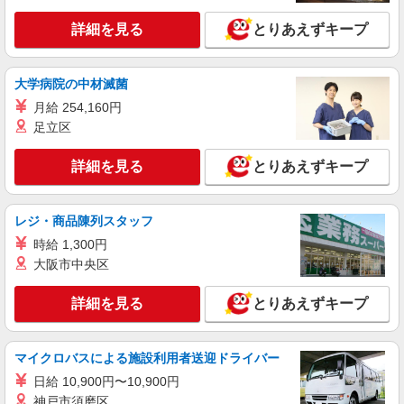
キープ
+゜・。○。・゜+゜
詳細を見る
とりあえずキープ
派遣社員
株式会社シエロ
≪コールセンター≫
大学病院の中材滅菌
時給1200円〜 ※残業代支給 ★交通費別途支給
月給 254,160円
（規定あり） ゜+゜・。○。・゜+゜・。○。・゜
足立区
+゜ 入社祝い金10万円支給(規定有) お友達を紹介
熊本県熊本市中央区
頂くと, インセンティブ支給(規定有) ★月2回払
詳細を見る
とりあえずキープ
い・週払い可能（規程有）★ ゜・。○。・゜
詳細を見る
キープ
+゜・。○。・゜+゜
レジ・商品陳列スタッフ
紹介予定派遣
株式会社シエロ
時給 1,300円
≪コールセンター≫
大阪市中央区
未経験：時給1034円〜 経験者：時給1100円〜
※残業代支給 ★交通費別途支給（規定あり） ゜
詳細を見る
とりあえずキープ
+゜・。○。・゜+゜・。○。・゜+゜ 入社祝い金10
熊本県熊本市中央区
万円支給(規定有) お友達を紹介頂くと, インセンテ
ィブ支給(規定有) ★月2回払い・週払い可能（規程
マイクロバスによる施設利用者送迎ドライバー
詳細を見る
キープ
有）★ ゜・。○。・゜+゜・。○。・゜+゜
日給 10,900円〜10,900円
神戸市須磨区
派遣社員