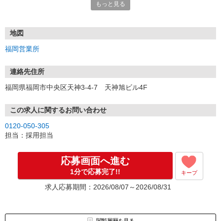
もっと見る
■電話応募の場合
電話応募も歓迎！（受付:10:00〜20:00）
土日祝も受付中♪
地図
【選考フロー】
福岡営業所
①応募から3営業日を目安に、メールorお電話でご連絡します。
②面接日時を決定！「0120」から始まる電話番号からご連絡します
★スマホでWEB面接（LINEなど）・出張面接・事務所面接と選べま
連絡先住所
す
福岡県福岡市中央区天神3-4-7 天神旭ビル4F
③面接実施（履歴書不要）
④勤務開始（スタート日は応相談）
※ご希望があれば、職場見学の調整もOKです！
この求人に関するお問い合わせ
0120-050-305
お気軽にご応募ください♪
担当：採用担当
応募画面へ進む
1分で応募完了!!
キープ
求人応募期間：2026/08/07～2026/08/31