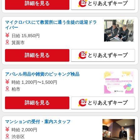
熊本県熊本市中央区
詳細を見る
とりあえずキープ
頂くと, インセンティブ支給(規定有) ★月2回払
い・週払い可能（規程有）★ ゜・。○。・゜
詳細を見る
キープ
+゜・。○。・゜+゜
マイクロバスにて教習所に通う生徒の送迎ドラ
イバー
派遣社員
株式会社シエロ
日給 15,850円
≪コールセンター≫
箕面市
時給1300円〜1500円（経験・能力による） ※
詳細を見る
とりあえずキープ
別途インセンティブ制度有！ ※残業代支給 ★交通
費別途支給（規定あり） ゜+゜・。○。・゜
熊本県熊本市中央区
+゜・。○。・゜+゜ 入社祝い金10万円支給(規定
有) お友達を紹介頂くと, インセンティブ支給(規定
アパレル用品や雑貨のピッキング検品
詳細を見る
キープ
有) ★月2回払い・週払い可能（規程有）★ ゜・。
時給 1,200円〜1,500円
○。・゜+゜・。○。・゜+゜
柏市
派遣社員
株式会社シエロ
詳細を見る
とりあえずキープ
≪コールセンター≫
時給1400円〜 ※残業代支給 ★交通費別途支給
（規定あり） ゜+゜・。○。・゜+゜・。○。・゜
マンションの受付・案内スタッフ
+゜ 入社祝い金10万円支給(規定有) お友達を紹介
熊本県熊本市中央区
頂くと, インセンティブ支給(規定有) ★月2回払
時給 2,000円
い・週払い可能（規程有）★ ゜・。○。・゜
渋谷区
詳細を見る