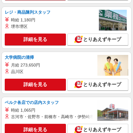
株式会社シエロ
≪コールセンター≫
レジ・商品陳列スタッフ
時給1200円〜 ※残業代支給 ★交通費別途支給
時給 1,180円
（規定あり） ゜+゜・。○。・゜+゜・。○。・゜
+゜ 入社祝い金10万円支給(規定有) お友達を紹介
堺市堺区
熊本県熊本市中央区
頂くと, インセンティブ支給(規定有) ★月2回払
い・週払い可能（規程有）★ ゜・。○。・゜
詳細を見る
とりあえずキープ
詳細を見る
キープ
+゜・。○。・゜+゜
紹介予定派遣
大学病院の清掃
株式会社シエロ
月給 273,650円
≪コールセンター≫
品川区
時給1300円〜1500円（経験・能力による） ※
別途インセンティブ制度有！ ※残業代支給 ★交通
詳細を見る
とりあえずキープ
費別途支給（規定あり） ゜+゜・。○。・゜
熊本県熊本市中央区
+゜・。○。・゜+゜ 入社祝い金10万円支給(規定
有) お友達を紹介頂くと, インセンティブ支給(規定
詳細を見る
キープ
有) ★月2回払い・週払い可能（規程有）★ ゜・。
ベルク各店での店内スタッフ
○。・゜+゜・。○。・゜+゜
時給 1,065円
紹介予定派遣
古河市・佐野市・前橋市・高崎市・伊勢崎市・太田市・館林市・
株式会社シエロ
≪コールセンター≫
詳細を見る
とりあえずキープ