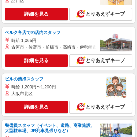
品川区
+゜
派遣社員
紹介予定派遣
詳細を見る
とりあえずキープ
株式会社シエロ
【楽天モバイル】人気機種に詳しくなれる携帯
販売
ベルク各店での店内スタッフ
時給1650円〜1850円（経験・能力による） ※
時給 1,065円
残業代支給 ★交通費別途支給（規定あり） ゜
古河市・佐野市・前橋市・高崎市・伊勢崎市・太田市・館林市・
+゜・。○。・゜+゜・。○。・゜+゜ 入社祝い金10
福岡県福岡市博多区の楽天モバイルショップ
万円支給(規定有) お友達を紹介頂くと, インセンテ
ィブ支給(規定有) ★月2回払い・週払い可能（規程
詳細を見る
とりあえずキープ
詳細を見る
キープ
有）★ ゜・。○。・゜+゜・。○。・゜+゜
派遣社員
紹介予定派遣
ビルの清掃スタッフ
株式会社シエロ
時給 1,200円〜1,200円
携帯販売スタッフ【softbank】
大阪市北区
時給1400円〜1450円（経験・能力による） ※
残業代支給 ★交通費別途支給（規定あり） ゜
詳細を見る
とりあえずキープ
+゜・。○。・゜+゜・。○。・゜+゜ 入社祝い金10
福岡県福岡市博多区の家電量販店
万円支給(規定有) お友達を紹介頂くと, インセンテ
ィブ支給(規定有) ★月2回払い・週払い可能（規程
詳細を見る
キープ
有）★ ゜・。○。・゜+゜・。○。・゜+゜
警備員スタッフ（イベント、道路、商業施設、
大型駐車場、JR列車見張りなど）