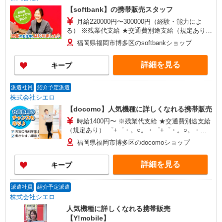
【softbank】の携帯販売スタッフ
月給220000円〜300000円（経験・能力によ
る） ※残業代支給 ★交通費別途支給（規定あり）
゜+゜・。○。・゜+゜・。○。・゜+゜ 入社祝い金
福岡県福岡市博多区のsoftbankショップ
10万円支給(規定有) お友達を紹介頂くと, インセン
ティブ支給(規定有) ゜・。○。・゜+゜・。
詳細を見る
キープ
○。・゜+゜
派遣社員
紹介予定派遣
株式会社シエロ
【docomo】人気機種に詳しくなれる携帯販売
時給1400円〜 ※残業代支給 ★交通費別途支給
（規定あり） ゜+゜・。○。・゜+゜・。○。・゜
+゜ 入社祝い金10万円支給(規定有) お友達を紹介
福岡県福岡市博多区のdocomoショップ
頂くと, インセンティブ支給(規定有) ★月2回払
い・週払い可能（規程有）★ ゜・。○。・゜
詳細を見る
キープ
+゜・。○。・゜+゜
派遣社員
紹介予定派遣
株式会社シエロ
人気機種に詳しくなれる携帯販売
【Y!mobile】