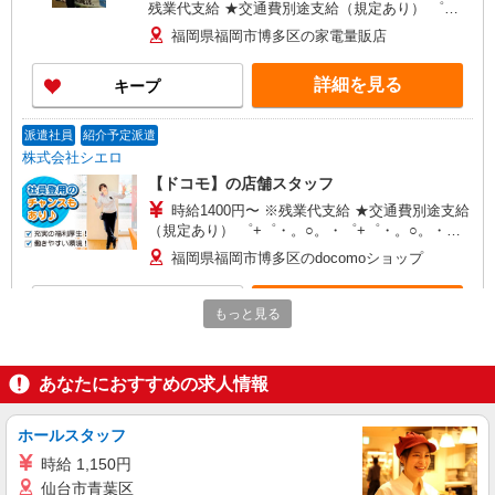
残業代支給 ★交通費別途支給（規定あり） ゜
+゜・。○。・゜+゜・。○。・゜+゜ 入社祝い金10
福岡県福岡市博多区の家電量販店
万円支給(規定有) お友達を紹介頂くと, インセンテ
ィブ支給(規定有) ★月2回払い・週払い可能（規程
詳細を見る
キープ
有）★ ゜・。○。・゜+゜・。○。・゜+゜
派遣社員
紹介予定派遣
株式会社シエロ
【ドコモ】の店舗スタッフ
時給1400円〜 ※残業代支給 ★交通費別途支給
（規定あり） ゜+゜・。○。・゜+゜・。○。・゜
+゜ 入社祝い金10万円支給(規定有) お友達を紹介
福岡県福岡市博多区のdocomoショップ
頂くと, インセンティブ支給(規定有) ★月2回払
い・週払い可能（規程有）★ ゜・。○。・゜
詳細を見る
キープ
+゜・。○。・゜+゜
もっと見る
派遣社員
紹介予定派遣
株式会社シエロ
あなたにおすすめの求人情報
人気機種に詳しくなれる携帯販売【au】
月給259200円〜300000円（経験・能力によ
ホールスタッフ
る） ※残業手当別途支給 ※研修期間6か月・時給
時給 1,150円
1500円〜 ★交通費別途支給（規定あり） ゜
福岡県福岡市博多区の家電量販店
仙台市青葉区
+゜・。○。・゜+゜・。○。・゜+゜ 入社祝い金10