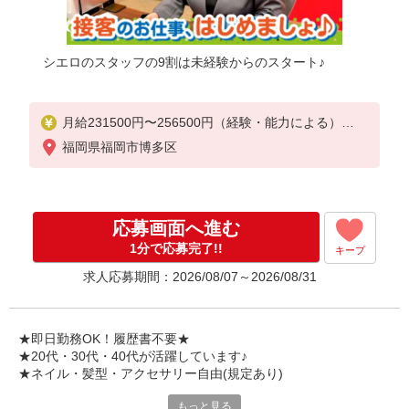
シエロのスタッフの9割は未経験からのスタート♪
月給231500円〜256500円（経験・能力による）
※上記金額に時間外手当/インセンティブが加算・賞
福岡県福岡市博多区
与あり・時間外手当あり（平均残業時間：10h/月）
・地域手当/職能手当あり・Workstyle支援金（4000
円/月）あり・実績によりインセンティブあり
★交通費別途支給（規定あり）
応募画面へ進む
゜+゜・。○。・゜+゜・。○。・゜+゜
1分で応募完了!!
キープ
入社祝い金10万円支給(規定有)
求人応募期間：2026/08/07～2026/08/31
お友達を紹介頂くと,
インセンティブ支給(規定有)
゜・。○。・゜+゜・。○。・゜+゜
★即日勤務OK！履歴書不要★
★20代・30代・40代が活躍しています♪
★ネイル・髪型・アクセサリー自由(規定あり)
もっと見る
シエロのスタッフは9割が未経験スタート。