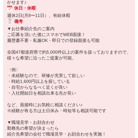
かせます♪
休日・休暇
週休2日(月8〜11日）、有給休暇
備考
▼お仕事紹介先のご案内
ご応募を頂いた後にスマホでWEB面接！
履歴書不要・私服OK・即日での登録面接も可能
全国47都道府県で約5,000件以上の案件を扱っておりますので、
様々な希望に沿ったご提案が可能。
〈例〉
・未経験なので、研修が充実して欲しい
・時給1,600円以上を探している
・自宅からなるべく近くが良い
・入社開始日を相談出来る先が良い
など、面接時にお気軽に相談ください♪
※経験が有る方は土日休み・時短等も相談可能です
▼職場見学・お顔合わせ
勤務先の希望が決まったら
紹介先希望の会社で職場見学・お顔合わせを実施！