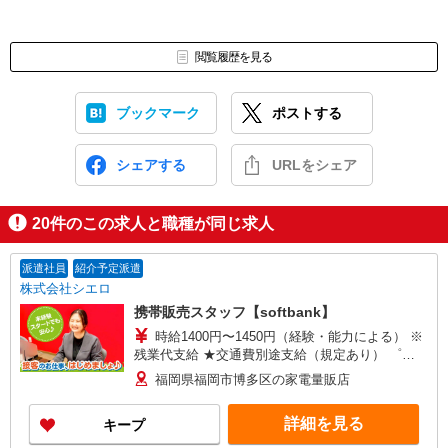
閲覧履歴を見る
ブックマーク
ポストする
シェアする
URLをシェア
20
件のこの求人と職種が同じ求人
派遣社員
紹介予定派遣
株式会社シエロ
携帯販売スタッフ【softbank】
時給1400円〜1450円（経験・能力による） ※
残業代支給 ★交通費別途支給（規定あり） ゜
+゜・。○。・゜+゜・。○。・゜+゜ 入社祝い金10
福岡県福岡市博多区の家電量販店
万円支給(規定有) お友達を紹介頂くと, インセンテ
ィブ支給(規定有) ★月2回払い・週払い可能（規程
詳細を見る
キープ
有）★ ゜・。○。・゜+゜・。○。・゜+゜