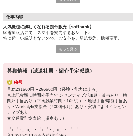
大手キャリアの店舗勤務なので安心・安定！
一度身に着けた知識は、
ずっと先まで役に立ちます！
仕事内容
人気機種に詳しくなれる携帯販売【softbank】
丁寧な研修もあるので、
家電量販店にて、スマホを案内するおシゴト♪
みなさんから働きやすいと好評です♪
特に難しい説明もないので、ご安心を。新規契約、機種変更、
最新アプリ事情やお得なプラン、
各種料金プランのご相談対応・ご提案などをお願いします。
スマホの裏ワザを学べるチャンス♪
もっと見る
初めての方でも安心♪
【選べるお仕事いろいろ】
あなた専属のコーディネーターが親切・丁寧にフォローするので、
￣￣￣￣￣￣￣￣￣￣￣
満足度◎
▼オフィスワーク
募集情報（派遣社員・紹介予定派遣）
事務、経理、データ入力、コールセンター、受付
■携帯やインターネット販売業務
▼工場・製造・軽作業系
給与
docomo(ドコモ)/au(エーユー)・KDDI/softbank(ソフトバンク)など
機械/食品製造・梱包・仕分け・加工・組立・検査
月給231500円〜256500円（経験・能力による）
の大手キャリアから
▼美容系
※上記金額に時間外手当/インセンティブが加算・賞与あり・時
ワイモバイル(Y!mobille)、楽天モバイル、UQなど格安スマホまで幅
眉毛サロンのアイブロウ・ネイリスト・エステ
間外手当あり（平均残業時間：10h/月）・地域手当/職能手当あ
広く紹介可能♪
▼営業・販売
り・Workstyle支援金（4000円/月）あり・実績によりインセン
人気のApple（アップル）店舗もございます！
法人営業・アパレル販売・個別指導塾・人材紹介
ティブあり
▼人気案件も多数♪
★交通費別途支給（規定あり）
短期・期間限定・オープニング・官公庁案件
上場/優良/大手企業など
゜+゜・。○。・゜+゜・。○。・゜+゜
入社祝い金10万円支給(規定有)