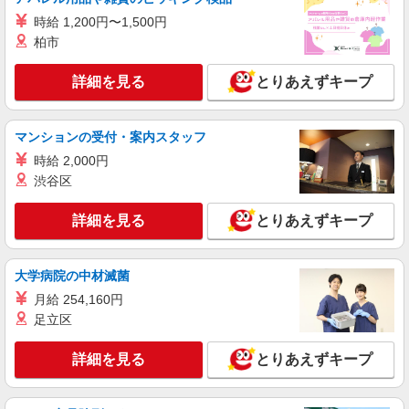
人気機種に詳しくなれる携帯販売
【softbank】
時給 1,200円〜1,500円
時給1400円〜1450円（経験・能力による） ※
柏市
残業代支給 ★交通費別途支給（規定あり） ゜
+゜・。○。・゜+゜・。○。・゜+゜ 入社祝い金10
福岡県福岡市博多区の家電量販店
詳細を見る
とりあえずキープ
万円支給(規定有) お友達を紹介頂くと, インセンテ
ィブ支給(規定有) ★月2回払い・週払い可能（規程
詳細を見る
キープ
有）★ ゜・。○。・゜+゜・。○。・゜+゜
マンションの受付・案内スタッフ
時給 2,000円
派遣社員
紹介予定派遣
株式会社シエロ
渋谷区
携帯販売スタッフ【docomo】
詳細を見る
とりあえずキープ
時給1400円〜1500円（経験・能力による） ※
残業代支給 ★交通費別途支給（規定あり） ゜
+゜・。○。・゜+゜・。○。・゜+゜ 入社祝い金10
福岡県福岡市博多区の家電量販店
万円支給(規定有) お友達を紹介頂くと, インセンテ
大学病院の中材滅菌
ィブ支給(規定有) ★月2回払い・週払い可能（規程
月給 254,160円
詳細を見る
キープ
有）★ ゜・。○。・゜+゜・。○。・゜+゜
足立区
派遣社員
紹介予定派遣
詳細を見る
とりあえずキープ
株式会社シエロ
【softbank】の携帯販売スタッフ
月給200000円〜273100円（経験・能力によ