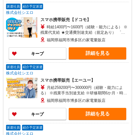
派遣社員
紹介予定派遣
株式会社シエロ
スマホ携帯販売【ドコモ】
時給1400円〜1600円（経験・能力による） ※
残業代支給 ★交通費別途支給（規定あり） ゜
+゜・。○。・゜+゜・。○。・゜+゜ 入社祝い金10
福岡県福岡市博多区の家電量販店
万円支給(規定有) お友達を紹介頂くと, インセンテ
ィブ支給(規定有) ★月2回払い・週払い可能（規程
詳細を見る
キープ
有）★ ゜・。○。・゜+゜・。○。・゜+゜
派遣社員
紹介予定派遣
株式会社シエロ
スマホ携帯販売【エーユー】
月給259200円〜300000円（経験・能力によ
る） ※残業手当別途支給 ※研修期間6か月・時給
1500円〜 ★交通費別途支給（規定あり） ゜
福岡県福岡市博多区の家電量販店
+゜・。○。・゜+゜・。○。・゜+゜ 入社祝い金10
万円支給(規定有) お友達を紹介頂くと, インセンテ
詳細を見る
キープ
ィブ支給(規定有) ゜・。○。・゜+゜・。○。・゜
+゜
派遣社員
紹介予定派遣
株式会社シエロ