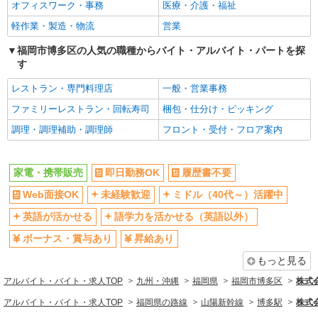
オフィスワーク・事務
医療・介護・福祉
軽作業・製造・物流
営業
福岡市博多区の人気の職種からバイト・アルバイト・パートを探
す
レストラン・専門料理店
一般・営業事務
ファミリーレストラン・回転寿司
梱包・仕分け・ピッキング
調理・調理補助・調理師
フロント・受付・フロア案内
家電・携帯販売
即日勤務OK
履歴書不要
Web面接OK
未経験歓迎
ミドル（40代～）活躍中
英語が活かせる
語学力を活かせる（英語以外）
ボーナス・賞与あり
昇給あり
もっと見る
アルバイト・バイト・求人TOP
九州・沖縄
福岡県
福岡市博多区
株式
アルバイト・バイト・求人TOP
福岡県の路線
山陽新幹線
博多駅
株式