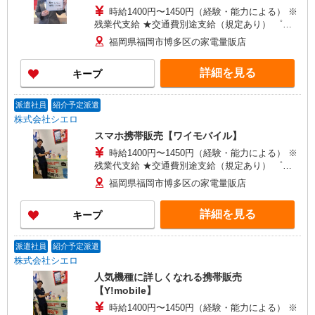
時給1400円〜1450円（経験・能力による） ※
残業代支給 ★交通費別途支給（規定あり） ゜
+゜・。○。・゜+゜・。○。・゜+゜ 入社祝い金10
福岡県福岡市博多区の家電量販店
万円支給(規定有) お友達を紹介頂くと, インセンテ
ィブ支給(規定有) ★月2回払い・週払い可能（規程
詳細を見る
キープ
有）★ ゜・。○。・゜+゜・。○。・゜+゜
派遣社員
紹介予定派遣
株式会社シエロ
スマホ携帯販売【ワイモバイル】
時給1400円〜1450円（経験・能力による） ※
残業代支給 ★交通費別途支給（規定あり） ゜
+゜・。○。・゜+゜・。○。・゜+゜ 入社祝い金10
福岡県福岡市博多区の家電量販店
万円支給(規定有) お友達を紹介頂くと, インセンテ
ィブ支給(規定有) ★月2回払い・週払い可能（規程
詳細を見る
キープ
有）★ ゜・。○。・゜+゜・。○。・゜+゜
派遣社員
紹介予定派遣
株式会社シエロ
人気機種に詳しくなれる携帯販売
【Y!mobile】
時給1400円〜1450円（経験・能力による） ※