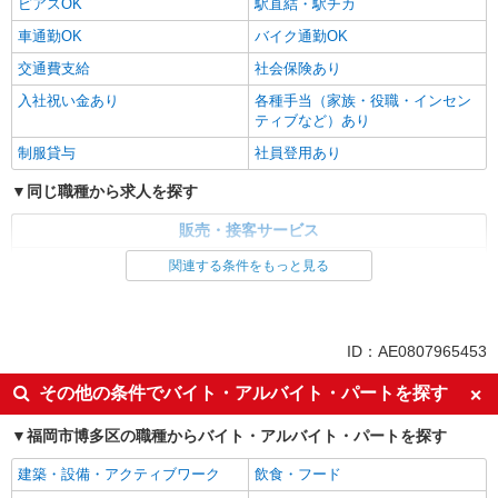
ピアスOK
駅直結・駅チカ
車通勤OK
バイク通勤OK
交通費支給
社会保険あり
入社祝い金あり
各種手当（家族・役職・インセン
ティブなど）あり
制服貸与
社員登用あり
同じ職種から求人を探す
販売・接客サービス
家電・携帯販売
関連する条件をもっと見る
同じ特徴から求人を探す
未経験歓迎
ミドル（40代～）活躍中
ID：AE0807965453
英語が活かせる
ボーナス・賞与あり
その他の条件でバイト・アルバイト・パートを探す
車通勤OK
交通費支給
福岡市博多区の職種からバイト・アルバイト・パートを探す
社会保険あり
社員登用あり
建築・設備・アクティブワーク
飲食・フード