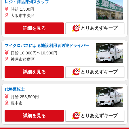
レジ・商品陳列スタッフ
る） ※残業代支給 ★交通費別途支給（規定あり）
時給 1,300円
゜+゜・。○。・゜+゜・。○。・゜+゜ 入社祝い金
福岡県福岡市博多区のsoftbankショップ
10万円支給(規定有) お友達を紹介頂くと, インセン
大阪市中央区
ティブ支給(規定有) ゜・。○。・゜+゜・。
詳細を見る
キープ
○。・゜+゜
詳細を見る
とりあえずキープ
派遣社員
紹介予定派遣
株式会社シエロ
マイクロバスによる施設利用者送迎ドライバー
【ソフトバンク】の店舗スタッフ
日給 10,900円〜10,900円
時給1400円〜1500円（経験・能力による） ※
神戸市須磨区
ソフトバンク資格手当10000円〜80000円/月 ※残
業代支給 ★交通費別途支給（規定あり） ゜
福岡県福岡市博多区のsoftbankショップ
詳細を見る
とりあえずキープ
+゜・。○。・゜+゜・。○。・゜+゜ 入社祝い金10
万円支給(規定有) お友達を紹介頂くと, インセンテ
詳細を見る
キープ
ィブ支給(規定有) ★月2回払い・週払い可能（規程
有）★ ゜・。○。・゜+゜・。○。・゜+゜
代務運転士
月給 253,500円
豊中市
詳細を見る
とりあえずキープ