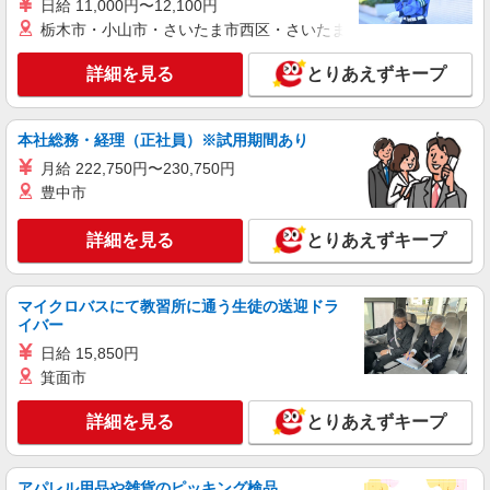
派遣社員
日給 11,000円〜12,100円
紹介予定派遣
株式会社シエロ
栃木市・小山市・さいたま市西区・さいたま市岩槻区・久喜市・
スマホ携帯販売【エーユー】
詳細を見る
とりあえずキープ
月給259200円〜300000円（経験・能力によ
る） ※残業手当別途支給 ※研修期間6か月・時給
1500円〜 ★交通費別途支給（規定あり） ゜
福岡県福岡市博多区の家電量販店
+゜・。○。・゜+゜・。○。・゜+゜ 入社祝い金10
本社総務・経理（正社員）※試用期間あり
万円支給(規定有) お友達を紹介頂くと, インセンテ
月給 222,750円〜230,750円
詳細を見る
キープ
ィブ支給(規定有) ゜・。○。・゜+゜・。○。・゜
豊中市
+゜
派遣社員
紹介予定派遣
詳細を見る
とりあえずキープ
株式会社シエロ
【ソフトバンク】の店舗スタッフ
月給210000円〜600000円（経験・能力によ
マイクロバスにて教習所に通う生徒の送迎ドラ
る） 固定残業代：21000円〜40000円（10時間相
イバー
当） ※時間外手当は時間外労働の有無にかかわら
福岡県福岡市博多区のsoftbankショップ
日給 15,850円
ず、固定残業代として支給し、相当時間を超える
箕面市
時間外労働分は法定どおり追加で支給します。 試
詳細を見る
キープ
用期間あり3ヶ月 月給25万円〜 ★交通費別途支給
（規定あり） ゜+゜・。○。・゜+゜・。○。・゜
詳細を見る
とりあえずキープ
+゜ 入社祝い金10万円支給(規定有) お友達を紹介
派遣社員
紹介予定派遣
頂くと, インセンティブ支給(規定有) ゜・。
株式会社シエロ
○。・゜+゜・。○。・゜+゜
アパレル用品や雑貨のピッキング検品