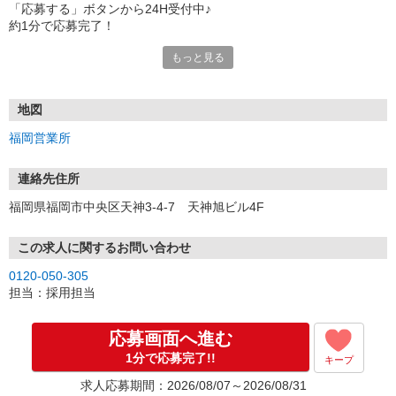
「応募する」ボタンから24H受付中♪
約1分で応募完了！
もっと見る
■電話応募の場合
電話応募も歓迎！（受付:10:00〜20:00）
土日祝も受付中♪
地図
【選考フロー】
福岡営業所
①応募から3営業日を目安に、メールorお電話でご連絡します。
②面接日時を決定！「0120」から始まる電話番号からご連絡します
★スマホでWEB面接（LINEなど）・出張面接・事務所面接と選べま
連絡先住所
す
福岡県福岡市中央区天神3-4-7 天神旭ビル4F
③面接実施（履歴書不要）
④勤務開始（スタート日は応相談）
※ご希望があれば、職場見学の調整もOKです！
この求人に関するお問い合わせ
0120-050-305
お気軽にご応募ください♪
担当：採用担当
応募画面へ進む
1分で応募完了!!
キープ
求人応募期間：2026/08/07～2026/08/31