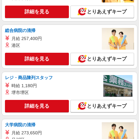
万円支給(規定有) お友達を紹介頂くと, インセンテ
詳細を見る
キープ
ィブ支給(規定有) ゜・。○。・゜+゜・。○。・゜
詳細を見る
とりあえずキープ
+゜
派遣社員
紹介予定派遣
株式会社シエロ
総合病院の清掃
携帯販売スタッフ【softbank】
月給 257,400円
時給1400円〜1450円（経験・能力による） ※
港区
残業代支給 ★交通費別途支給（規定あり） ゜
+゜・。○。・゜+゜・。○。・゜+゜ 入社祝い金10
福岡県福岡市博多区のsoftbankショップ
詳細を見る
とりあえずキープ
万円支給(規定有) お友達を紹介頂くと, インセンテ
ィブ支給(規定有) ★月2回払い・週払い可能（規程
詳細を見る
キープ
有）★ ゜・。○。・゜+゜・。○。・゜+゜
レジ・商品陳列スタッフ
時給 1,180円
派遣社員
紹介予定派遣
株式会社シエロ
堺市堺区
携帯販売スタッフ【au】
詳細を見る
とりあえずキープ
月給259200円〜300000円（経験・能力によ
る） ※残業手当別途支給 ※研修期間6か月・時給
1500円〜 ★交通費別途支給（規定あり） ゜
福岡県福岡市博多区の家電量販店
+゜・。○。・゜+゜・。○。・゜+゜ 入社祝い金10
大学病院の清掃
万円支給(規定有) お友達を紹介頂くと, インセンテ
月給 273,650円
詳細を見る
キープ
ィブ支給(規定有) ゜・。○。・゜+゜・。○。・゜