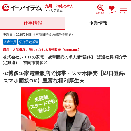
九州・沖縄
の求人
▼エリア変更
仕事情報
企業情報
更新日：2026/08/08 ※更新日時点の最新情報です
派遣社員
紹介予定派遣
職種：人気機種に詳しくなれる携帯販売【softbank】
株式会社シエロの家電・携帯販売の求人情報詳細（派遣社員/紹介予
定派遣） - 福岡市博多区
≪博多≫家電量販店で携帯・スマホ販売【即日登録/
スマホ面接OK】豊富な福利厚生★