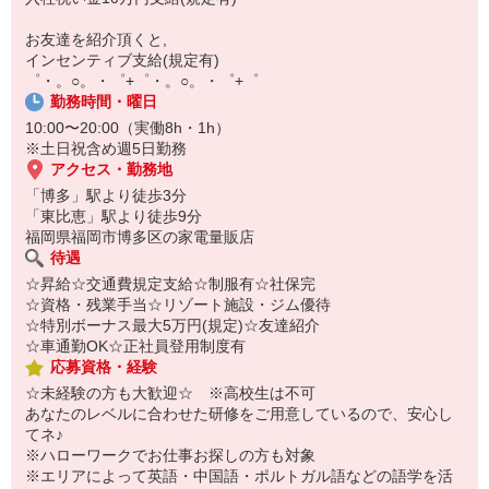
【スマホ面接実施中】
￣￣￣￣￣￣￣￣￣
お友達を紹介頂くと,
自宅に居ながらスマホでカンタン面接OK！
インセンティブ支給(規定有)
オンライン面談なのでスピード対応。
゜・。○。・゜+゜・。○。・゜+゜
勤務時間・曜日
10:00〜20:00（実働8h・1h）
※土日祝含め週5日勤務
アクセス・勤務地
「博多」駅より徒歩3分
「東比恵」駅より徒歩9分
福岡県福岡市博多区の家電量販店
待遇
☆昇給☆交通費規定支給☆制服有☆社保完
☆資格・残業手当☆リゾート施設・ジム優待
☆特別ボーナス最大5万円(規定)☆友達紹介
☆車通勤OK☆正社員登用制度有
応募資格・経験
☆未経験の方も大歓迎☆ ※高校生は不可
あなたのレベルに合わせた研修をご用意しているので、安心し
てネ♪
※ハローワークでお仕事お探しの方も対象
※エリアによって英語・中国語・ポルトガル語などの語学を活