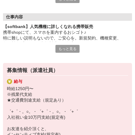
大手キャリアの店舗勤務なので安心・安定！
一度身に着けた知識は、
ずっと先まで役に立ちます！
仕事内容
【softbank】人気機種に詳しくなれる携帯販売
丁寧な研修もあるので、
携帯shopにて、スマホを案内するおシゴト♪
みなさんから働きやすいと好評です♪
特に難しい説明もないので、ご安心を。新規契約、機種変更、
最新アプリ事情やお得なプラン、
各種料金プランのご相談対応・ご提案などをお願いします。
スマホの裏ワザを学べるチャンス♪
もっと見る
初めての方でも安心♪
【選べるお仕事いろいろ】
あなた専属のコーディネーターが親切・丁寧にフォローするので、
￣￣￣￣￣￣￣￣￣￣￣
満足度◎
▼オフィスワーク
募集情報（派遣社員）
事務、経理、データ入力、コールセンター、受付
■携帯やインターネット販売業務
▼工場・製造・軽作業系
給与
docomo(ドコモ)/au(エーユー)・KDDI/softbank(ソフトバンク)など
機械/食品製造・梱包・仕分け・加工・組立・検査
時給1250円〜
の大手キャリアから
▼美容系
※残業代支給
ワイモバイル(Y!mobille)、楽天モバイル、UQなど格安スマホまで幅
眉毛サロンのアイブロウ・ネイリスト・エステ
★交通費別途支給（規定あり）
広く紹介可能♪
▼営業・販売
人気のApple（アップル）店舗もございます！
法人営業・アパレル販売・個別指導塾・人材紹介
゜+゜・。○。・゜+゜・。○。・゜+゜
▼人気案件も多数♪
入社祝い金10万円支給(規定有)
短期・期間限定・オープニング・官公庁案件
上場/優良/大手企業など
お友達を紹介頂くと,
インセンティブ支給(規定有)