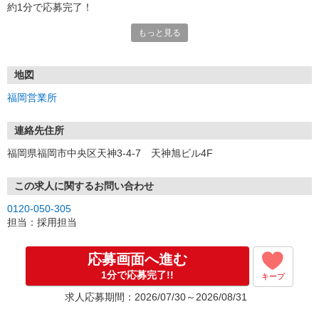
約1分で応募完了！
もっと見る
■電話応募の場合
電話応募も歓迎！（受付:10:00〜20:00）
土日祝も受付中♪
地図
【選考フロー】
福岡営業所
①応募から3営業日を目安に、メールorお電話でご連絡します。
②面接日時を決定！「0120」から始まる電話番号からご連絡します
★スマホでWEB面接（LINEなど）・出張面接・事務所面接と選べま
連絡先住所
す
福岡県福岡市中央区天神3-4-7 天神旭ビル4F
③面接実施（履歴書不要）
④勤務開始（スタート日は応相談）
※ご希望があれば、職場見学の調整もOKです！
この求人に関するお問い合わせ
0120-050-305
お気軽にご応募ください♪
担当：採用担当
応募画面へ進む
1分で応募完了!!
キープ
求人応募期間：2026/07/30～2026/08/31