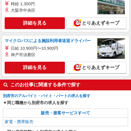
株式会社シエロ
時給 1,300円
【ソフトバンク】の店舗スタッフ
大阪市中央区
月給240000円〜300800円（経験・能力によ
る） 固定残業代:37300円〜46600円（25時間相
詳細を見る
とりあえずキープ
当） ＊時間外勤務の有無にかかわらず固定残業代
大分県別府市のsoftbankショップ
は支給されます。また、相当時間を超えて時間外
勤務した場合は1分単位で残業代が追加で支給され
マイクロバスによる施設利用者送迎ドライバー
詳細を見る
キープ
ます。 ※試用期間あり4ヶ月 月給25万円以上 ※
残業代支給 ★交通費別途支給（規定あり） ゜
日給 10,900円〜10,900円
+゜・。○。・゜+゜・。○。・゜+゜ 入社祝い金10
神戸市須磨区
紹介予定派遣
万円支給(規定有) お友達を紹介頂くと, インセンテ
株式会社シエロ
ィブ支給(規定有) ゜・。○。・゜+゜・。○。・゜
詳細を見る
とりあえずキープ
【au】人気機種に詳しくなれる携帯販売
+゜
未経験 時給1300円 経験者 時給1400円 ※残
業代支給 ★交通費別途支給（規定あり） ゜
このお仕事に関連する条件で探す
+゜・。○。・゜+゜・。○。・゜+゜ 入社祝い金10
大分県別府市のauショップ
万円支給(規定有) お友達を紹介頂くと, インセンテ
別府市のアルバイト・バイト・パートの求人を探す
ィブ支給(規定有) ★月2回払い・週払い可能（規程
詳細を見る
キープ
有）★ ゜・。○。・゜+゜・。○。・゜+゜
同じ職種から別府市の求人を探す
販売・接客サービスすべて
家電・携帯販売