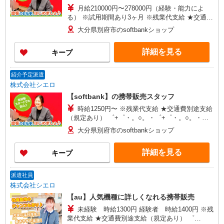
月給210000円〜278000円（経験・能力によ
る） ※試用期間あり3ヶ月 ※残業代支給 ★交通費
別途支給（規定あり） ゜+゜・。○。・゜+゜・。
大分県別府市のsoftbankショップ
○。・゜+゜ 入社祝い金10万円支給(規定有) お友達
を紹介頂くと, インセンティブ支給(規定有) ゜・。
詳細を見る
キープ
○。・゜+゜・。○。・゜+゜
紹介予定派遣
株式会社シエロ
【softbank】の携帯販売スタッフ
時給1250円〜 ※残業代支給 ★交通費別途支給
（規定あり） ゜+゜・。○。・゜+゜・。○。・゜
+゜ 入社祝い金10万円支給(規定有) お友達を紹介
大分県別府市のsoftbankショップ
頂くと, インセンティブ支給(規定有) ★月2回払
い・週払い可能（規程有）★ ゜・。○。・゜
詳細を見る
キープ
+゜・。○。・゜+゜
派遣社員
株式会社シエロ
【au】人気機種に詳しくなれる携帯販売
未経験 時給1300円 経験者 時給1400円 ※残
業代支給 ★交通費別途支給（規定あり） ゜