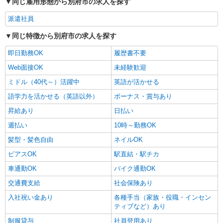
同じ雇用形態から別府市の求人を探す
派遣社員
同じ特徴から別府市の求人を探す
即日勤務OK
履歴書不要
Web面接OK
未経験歓迎
ミドル（40代～）活躍中
英語が活かせる
語学力を活かせる（英語以外）
ボーナス・賞与あり
昇給あり
日払い
週払い
10時～勤務OK
髪型・髪色自由
ネイルOK
ピアスOK
駅直結・駅チカ
車通勤OK
バイク通勤OK
交通費支給
社会保険あり
入社祝い金あり
各種手当（家族・役職・インセン
ティブなど）あり
制服貸与
社員登用あり