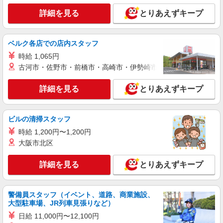
い・週払い可能（規程有）★ ゜・。○。・゜
詳細を見る
キープ
詳細を見る
+゜・。○。・゜+゜
とりあえずキープ
紹介予定派遣
ベルク各店での店内スタッフ
株式会社シエロ
【softbank】人気機種に詳しくなれる携帯販
時給 1,065円
売
古河市・佐野市・前橋市・高崎市・伊勢崎市・太田市・館林市・
月給200000円〜273100円（経験・能力によ
る） ※試用期間あり4ヶ月 ※残業代支給 ★交通費
詳細を見る
とりあえずキープ
別途支給（規定あり） ゜+゜・。○。・゜+゜・。
大分県別府市のsoftbankショップ
○。・゜+゜ 入社祝い金10万円支給(規定有) お友達
を紹介頂くと, インセンティブ支給(規定有) ゜・。
ビルの清掃スタッフ
詳細を見る
キープ
○。・゜+゜・。○。・゜+゜
時給 1,200円〜1,200円
大阪市北区
紹介予定派遣
株式会社シエロ
詳細を見る
とりあえずキープ
【楽天モバイル】人気機種に詳しくなれる携帯
販売
時給1650円〜1850円（経験・能力による） ※
警備員スタッフ（イベント、道路、商業施設、
残業代支給 ★交通費別途支給（規定あり） ゜
大型駐車場、JR列車見張りなど）
+゜・。○。・゜+゜・。○。・゜+゜ 入社祝い金10
大分県別府市の楽天モバイルショップ
万円支給(規定有) お友達を紹介頂くと, インセンテ
日給 11,000円〜12,100円
ィブ支給(規定有) ★月2回払い・週払い可能（規程