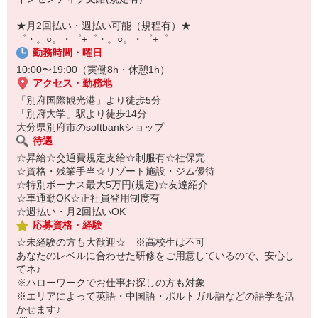
【スマホ面接実施中】
￣￣￣￣￣￣￣￣￣
★月2回払い・週払い可能（規程有）★
自宅に居ながらスマホでカンタン面接OK！
゜・。○。・゜+゜・。○。・゜+゜
オンライン面談なのでスピード対応。
勤務時間・曜日
10:00〜19:00（実働8h・休憩1h）
アクセス・勤務地
「別府国際観光港」より徒歩5分
「別府大学」駅より徒歩14分
大分県別府市のsoftbankショップ
待遇
☆昇給☆交通費規定支給☆制服有☆社保完
☆資格・残業手当☆リゾート施設・ジム優待
☆特別ボーナス最大5万円(規定)☆友達紹介
☆車通勤OK☆正社員登用制度有
☆週払い・月2回払いOK
応募資格・経験
☆未経験の方も大歓迎☆ ※高校生は不可
あなたのレベルに合わせた研修をご用意しているので、安心し
てネ♪
※ハローワークでお仕事お探しの方も対象
※エリアによって英語・中国語・ポルトガル語などの語学を活
かせます♪