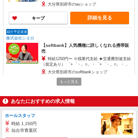
+゜・。○。・゜+゜・。○。・゜+゜ 入社祝い金10
大分県別府市のauショップ
万円支給(規定有) お友達を紹介頂くと, インセンテ
ィブ支給(規定有) ★月2回払い・週払い可能（規程
詳細を見る
キープ
有）★ ゜・。○。・゜+゜・。○。・゜+゜
紹介予定派遣
株式会社シエロ
【softbank】人気機種に詳しくなれる携帯販
売
時給1250円〜 ※残業代支給 ★交通費別途支給
（規定あり） ゜+゜・。○。・゜+゜・。○。・゜
+゜ 入社祝い金10万円支給(規定有) お友達を紹介
大分県別府市のsoftbankショップ
頂くと, インセンティブ支給(規定有) ★月2回払
い・週払い可能（規程有）★ ゜・。○。・゜
もっと見る
詳細を見る
キープ
+゜・。○。・゜+゜
紹介予定派遣
あなたにおすすめの求人情報
株式会社シエロ
人気機種に詳しくなれる携帯販売
ホールスタッフ
【softbank】
時給 1,150円
時給1400円〜1450円（経験・能力による） ※
仙台市青葉区
残業代支給 ★交通費別途支給（規定あり） ゜
+゜・。○。・゜+゜・。○。・゜+゜ 入社祝い金10