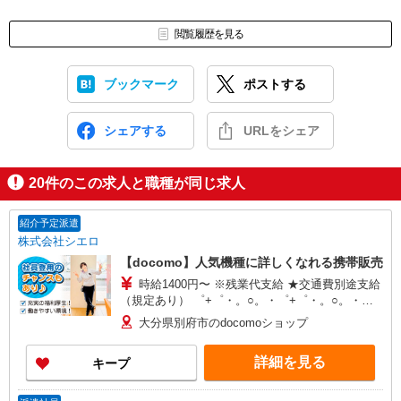
閲覧履歴を見る
ブックマーク
ポストする
シェアする
URLをシェア
20
件のこの求人と職種が同じ求人
紹介予定派遣
株式会社シエロ
【docomo】人気機種に詳しくなれる携帯販売
時給1400円〜 ※残業代支給 ★交通費別途支給
（規定あり） ゜+゜・。○。・゜+゜・。○。・゜
+゜ 入社祝い金10万円支給(規定有) お友達を紹介
大分県別府市のdocomoショップ
頂くと, インセンティブ支給(規定有) ★月2回払
い・週払い可能（規程有）★ ゜・。○。・゜
詳細を見る
キープ
+゜・。○。・゜+゜