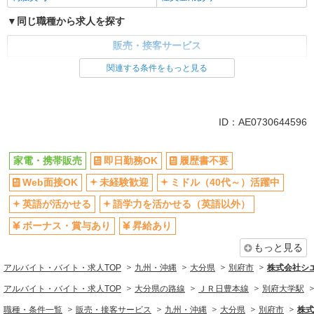
同じ職種から求人を探す
販売・接客サービス
家電・携帯販売
関連する条件をもっと見る
同じ特徴から求人を探す
未経験歓迎
ミドル（40代～）活躍中
ID：AE0730644596
英語が活かせる
ボーナス・賞与あり
日払い
車通勤OK
家電・携帯販売
即日勤務OK
履歴書不要
交通費支給
社会保険あり
Web面接OK
未経験歓迎
ミドル（40代～）活躍中
社員登用あり
英語が活かせる
語学力を活かせる（英語以外）
ボーナス・賞与あり
昇給あり
もっと見る
アルバイト・バイト・求人TOP
九州・沖縄
大分県
別府市
株式会社シ
アルバイト・バイト・求人TOP
大分県の路線
ＪＲ日豊本線
別府大学駅
職種・条件一覧
販売・接客サービス
九州・沖縄
大分県
別府市
株式