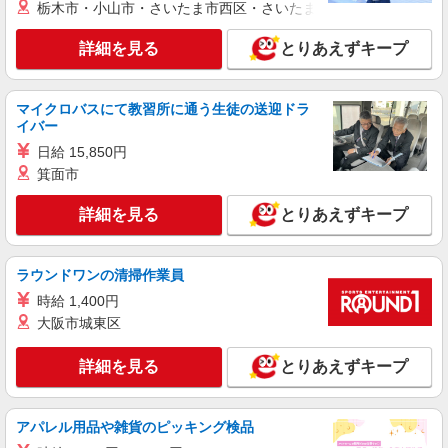
栃木市・小山市・さいたま市西区・さいたま市岩槻区・久喜市・
詳細を見る
キープ
有）★ ゜・。○。・゜+゜・。○。・゜+゜
詳細を見る
とりあえずキープ
紹介予定派遣
株式会社シエロ
スマホ携帯販売【ソフトバンク】
マイクロバスにて教習所に通う生徒の送迎ドラ
イバー
時給1400円〜1450円（経験・能力による） ※
残業代支給 ★交通費別途支給（規定あり） ゜
日給 15,850円
+゜・。○。・゜+゜・。○。・゜+゜ 入社祝い金10
大分県別府市の家電量販店
箕面市
万円支給(規定有) お友達を紹介頂くと, インセンテ
ィブ支給(規定有) ★月2回払い・週払い可能（規程
詳細を見る
とりあえずキープ
詳細を見る
キープ
有）★ ゜・。○。・゜+゜・。○。・゜+゜
派遣社員
ラウンドワンの清掃作業員
株式会社シエロ
時給 1,400円
【softbank】人気機種に詳しくなれる携帯販
大阪市城東区
売
月給200000円〜273100円（経験・能力によ
詳細を見る
とりあえずキープ
る） ※試用期間あり4ヶ月 ※残業代支給 ★交通費
別途支給（規定あり） ゜+゜・。○。・゜+゜・。
大分県別府市のsoftbankショップ
○。・゜+゜ 入社祝い金10万円支給(規定有) お友達
を紹介頂くと, インセンティブ支給(規定有) ゜・。
アパレル用品や雑貨のピッキング検品
詳細を見る
キープ
○。・゜+゜・。○。・゜+゜