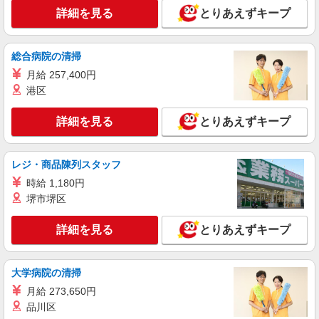
大分県別府市の家電量販店
万円支給(規定有) お友達を紹介頂くと, インセンテ
詳細を見る
とりあえずキープ
ィブ支給(規定有) ★月2回払い・週払い可能（規程
詳細を見る
キープ
有）★ ゜・。○。・゜+゜・。○。・゜+゜
総合病院の清掃
派遣社員
月給 257,400円
株式会社シエロ
港区
人気機種に詳しくなれる携帯販売
【softbank】
詳細を見る
とりあえずキープ
時給1400円〜1450円（経験・能力による） ※
残業代支給 ★交通費別途支給（規定あり） ゜
+゜・。○。・゜+゜・。○。・゜+゜ 入社祝い金10
大分県別府市の家電量販店
レジ・商品陳列スタッフ
万円支給(規定有) お友達を紹介頂くと, インセンテ
ィブ支給(規定有) ★月2回払い・週払い可能（規程
時給 1,180円
詳細を見る
キープ
有）★ ゜・。○。・゜+゜・。○。・゜+゜
堺市堺区
派遣社員
詳細を見る
とりあえずキープ
株式会社シエロ
【docomo】人気機種に詳しくなれる携帯販売
大学病院の清掃
時給1400円〜 ※残業代支給 ★交通費別途支給
（規定あり） ゜+゜・。○。・゜+゜・。○。・゜
月給 273,650円
+゜ 入社祝い金10万円支給(規定有) お友達を紹介
大分県別府市のdocomoショップ
品川区
頂くと, インセンティブ支給(規定有) ★月2回払