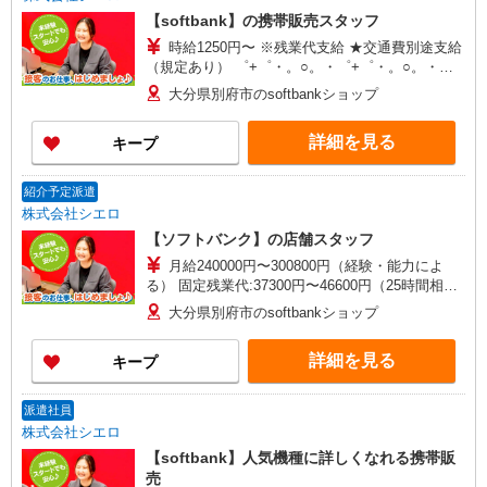
【softbank】の携帯販売スタッフ
時給1250円〜 ※残業代支給 ★交通費別途支給
（規定あり） ゜+゜・。○。・゜+゜・。○。・゜
+゜ 入社祝い金10万円支給(規定有) お友達を紹介
大分県別府市のsoftbankショップ
頂くと, インセンティブ支給(規定有) ★月2回払
い・週払い可能（規程有）★ ゜・。○。・゜
詳細を見る
キープ
+゜・。○。・゜+゜
紹介予定派遣
株式会社シエロ
【ソフトバンク】の店舗スタッフ
月給240000円〜300800円（経験・能力によ
る） 固定残業代:37300円〜46600円（25時間相
当） ＊時間外勤務の有無にかかわらず固定残業代
大分県別府市のsoftbankショップ
は支給されます。また、相当時間を超えて時間外
勤務した場合は1分単位で残業代が追加で支給され
詳細を見る
キープ
ます。 ※試用期間あり4ヶ月 月給25万円以上 ※
残業代支給 ★交通費別途支給（規定あり） ゜
+゜・。○。・゜+゜・。○。・゜+゜ 入社祝い金10
派遣社員
万円支給(規定有) お友達を紹介頂くと, インセンテ
株式会社シエロ
ィブ支給(規定有) ゜・。○。・゜+゜・。○。・゜
【softbank】人気機種に詳しくなれる携帯販
+゜
売