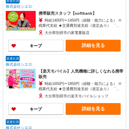
派遣社員
株式会社シエロ
携帯販売スタッフ【softbank】
時給1400円〜1450円（経験・能力による） ※
残業代支給 ★交通費別途支給（規定あり） ゜
+゜・。○。・゜+゜・。○。・゜+゜ 入社祝い金10
大分県別府市の家電量販店
万円支給(規定有) お友達を紹介頂くと, インセンテ
ィブ支給(規定有) ★月2回払い・週払い可能（規程
詳細を見る
キープ
有）★ ゜・。○。・゜+゜・。○。・゜+゜
派遣社員
株式会社シエロ
【楽天モバイル】人気機種に詳しくなれる携帯
販売
時給1650円〜1850円（経験・能力による） ※
残業代支給 ★交通費別途支給（規定あり） ゜
+゜・。○。・゜+゜・。○。・゜+゜ 入社祝い金10
大分県別府市の楽天モバイルショップ
万円支給(規定有) お友達を紹介頂くと, インセンテ
ィブ支給(規定有) ★月2回払い・週払い可能（規程
詳細を見る
キープ
有）★ ゜・。○。・゜+゜・。○。・゜+゜
派遣社員
株式会社シエロ