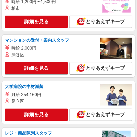
時給 1,200円〜1,500円
柏市
派遣社員
株式会社シエロ
詳細を見る
とりあえずキープ
スマホ携帯販売【ソフトバンク】
時給1400円〜1450円（経験・能力による） ※
残業代支給 ★交通費別途支給（規定あり） ゜
マンションの受付・案内スタッフ
+゜・。○。・゜+゜・。○。・゜+゜ 入社祝い金10
大分県別府市の家電量販店
万円支給(規定有) お友達を紹介頂くと, インセンテ
時給 2,000円
ィブ支給(規定有) ★月2回払い・週払い可能（規程
渋谷区
詳細を見る
キープ
有）★ ゜・。○。・゜+゜・。○。・゜+゜
詳細を見る
とりあえずキープ
紹介予定派遣
株式会社シエロ
携帯販売スタッフ【softbank】
大学病院の中材滅菌
時給1400円〜1450円（経験・能力による） ※
月給 254,160円
残業代支給 ★交通費別途支給（規定あり） ゜
足立区
+゜・。○。・゜+゜・。○。・゜+゜ 入社祝い金10
大分県別府市の家電量販店
万円支給(規定有) お友達を紹介頂くと, インセンテ
詳細を見る
とりあえずキープ
ィブ支給(規定有) ★月2回払い・週払い可能（規程
詳細を見る
キープ
有）★ ゜・。○。・゜+゜・。○。・゜+゜
レジ・商品陳列スタッフ
派遣社員