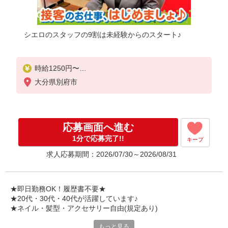
シエロのスタッフの9割は未経験からのスタート♪
時給1250円〜
※残業代支給
大分県別府市
★交通費別途支給（規定あり）
゜+゜・。○。・゜+゜・。○。・゜+゜
入社祝い金10万円支給(規定有)
応募画面へ進む
お友達を紹介頂くと,
1分で応募完了!!
キープ
インセンティブ支給(規定有)
求人応募期間：2026/07/30～2026/08/31
★月2回払い・週払い可能（規程有）★
゜・。○。・゜+゜・。○。・゜+゜
★即日勤務OK！履歴書不要★
★20代・30代・40代が活躍しています♪
★ネイル・髪型・アクセサリー自由(規定あり)
もっと見る
シエロのスタッフは9割が未経験スタート。