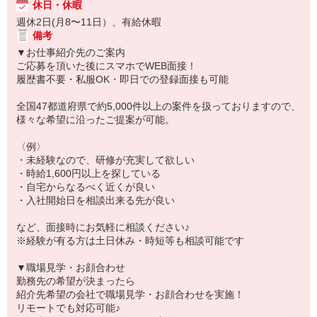
休日・休暇
週休2日(月8〜11日）、有給休暇
備考
▼お仕事紹介先のご案内
ご応募を頂いた後にスマホでWEB面接！
履歴書不要・私服OK・即日での登録面接も可能
全国47都道府県で約5,000件以上の案件を扱っておりますので、
様々な希望に沿ったご提案が可能。
〈例〉
・未経験なので、研修が充実して欲しい
・時給1,600円以上を探している
・自宅からなるべく近くが良い
・入社開始日を相談出来る先が良い
など、面接時にお気軽に相談ください♪
※経験が有る方は土日休み・時短等も相談可能です
▼職場見学・お顔合わせ
勤務先の希望が決まったら
紹介先希望の会社で職場見学・お顔合わせを実施！
リモートでも対応可能♪