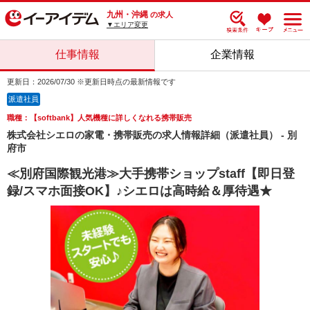
九州・沖縄
の求人
▼エリア変更
仕事情報
企業情報
更新日：2026/07/30 ※更新日時点の最新情報です
派遣社員
職種：【softbank】人気機種に詳しくなれる携帯販売
株式会社シエロの家電・携帯販売の求人情報詳細（派遣社員） - 別
府市
≪別府国際観光港≫大手携帯ショップstaff【即日登
録/スマホ面接OK】♪シエロは高時給＆厚待遇★