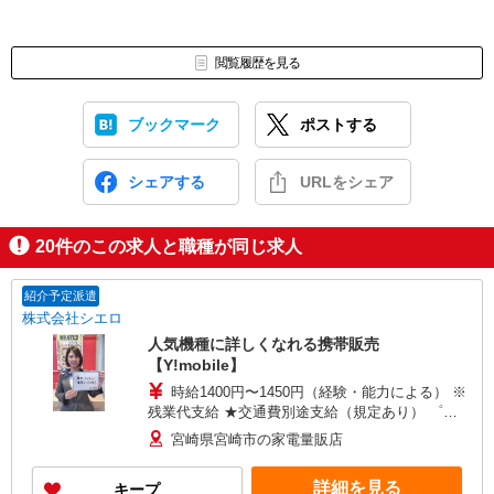
閲覧履歴を見る
ブックマーク
ポストする
シェアする
URLをシェア
20
件のこの求人と職種が同じ求人
紹介予定派遣
株式会社シエロ
人気機種に詳しくなれる携帯販売
【Y!mobile】
時給1400円〜1450円（経験・能力による） ※
残業代支給 ★交通費別途支給（規定あり） ゜
+゜・。○。・゜+゜・。○。・゜+゜ 入社祝い金10
宮崎県宮崎市の家電量販店
万円支給(規定有) お友達を紹介頂くと, インセンテ
ィブ支給(規定有) ★月2回払い・週払い可能（規程
詳細を見る
キープ
有）★ ゜・。○。・゜+゜・。○。・゜+゜