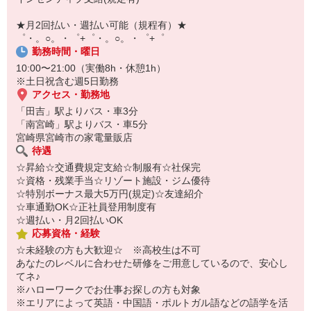
￣￣￣￣￣￣￣￣￣
自宅に居ながらスマホでカンタン面接OK！
★月2回払い・週払い可能（規程有）★
オンライン面談なのでスピード対応。
゜・。○。・゜+゜・。○。・゜+゜
勤務時間・曜日
10:00〜21:00（実働8h・休憩1h）
※土日祝含む週5日勤務
アクセス・勤務地
「田吉」駅よりバス・車3分
「南宮崎」駅よりバス・車5分
宮崎県宮崎市の家電量販店
待遇
☆昇給☆交通費規定支給☆制服有☆社保完
☆資格・残業手当☆リゾート施設・ジム優待
☆特別ボーナス最大5万円(規定)☆友達紹介
☆車通勤OK☆正社員登用制度有
☆週払い・月2回払いOK
応募資格・経験
☆未経験の方も大歓迎☆ ※高校生は不可
あなたのレベルに合わせた研修をご用意しているので、安心し
てネ♪
※ハローワークでお仕事お探しの方も対象
※エリアによって英語・中国語・ポルトガル語などの語学を活