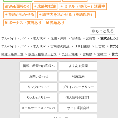
Web面接OK
未経験歓迎
ミドル（40代～）活躍中
英語が活かせる
語学力を活かせる（英語以外）
ボーナス・賞与あり
昇給あり
もっと見る
アルバイト・バイト・求人TOP
九州・沖縄
宮崎県
宮崎市
株式会社シ
アルバイト・バイト・求人TOP
宮崎県の路線
ＪＲ日南線
田吉駅
株式
職種・条件一覧
販売・接客サービス
九州・沖縄
宮崎県
宮崎市
株式
掲載ご希望のお客様へ
よくある質問
お問い合わせ
利用規約
リンクについて
プライバシーポリシー
Cookieポリシー
個人情報保護方針
メールサービスについて
サイト運営会社