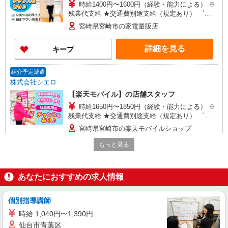
時給1400円〜1600円（経験・能力による） ※
残業代支給 ★交通費別途支給（規定あり） ゜
+゜・。○。・゜+゜・。○。・゜+゜ 入社祝い金10
宮崎県宮崎市の家電量販店
万円支給(規定有) お友達を紹介頂くと, インセンテ
ィブ支給(規定有) ★月2回払い・週払い可能（規程
詳細を見る
キープ
有）★ ゜・。○。・゜+゜・。○。・゜+゜
紹介予定派遣
株式会社シエロ
【楽天モバイル】の店舗スタッフ
時給1650円〜1850円（経験・能力による） ※
残業代支給 ★交通費別途支給（規定あり） ゜
+゜・。○。・゜+゜・。○。・゜+゜ 入社祝い金10
宮崎県宮崎市の楽天モバイルショップ
万円支給(規定有) お友達を紹介頂くと, インセンテ
ィブ支給(規定有) ★月2回払い・週払い可能（規程
もっと見る
詳細を見る
キープ
有）★ ゜・。○。・゜+゜・。○。・゜+゜
派遣社員
あなたにおすすめの求人情報
株式会社シエロ
【ドコモ】の店舗スタッフ
個別指導講師
時給1300円〜1400円（経験・能力による） ※
時給 1,040円〜1,390円
残業代支給 ★交通費別途支給（規定あり） ゜
仙台市青葉区
+゜・。○。・゜+゜・。○。・゜+゜ 入社祝い金10