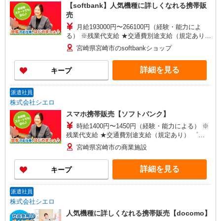
【softbank】人気機種に詳しくなれる携帯販
売
月給193000円〜266100円（経験・能力によ
る） ※残業代支給 ★交通費別途支給（規定あり）
゜+゜・。○。・゜+゜・。○。・゜+゜ 入社祝い金
宮崎県宮崎市のsoftbankショップ
10万円支給(規定有) お友達を紹介頂くと, インセン
ティブ支給(規定有) ゜・。○。・゜+゜・。
詳細を見る
キープ
○。・゜+゜
派遣社員
株式会社シエロ
スマホ携帯販売【ソフトバンク】
時給1400円〜1450円（経験・能力による） ※
残業代支給 ★交通費別途支給（規定あり） ゜
+゜・。○。・゜+゜・。○。・゜+゜ 入社祝い金10
宮崎県宮崎市の商業施設
万円支給(規定有) お友達を紹介頂くと, インセンテ
ィブ支給(規定有) ★月2回払い・週払い可能（規程
詳細を見る
キープ
有）★ ゜・。○。・゜+゜・。○。・゜+゜
派遣社員
株式会社シエロ
人気機種に詳しくなれる携帯販売【docomo】