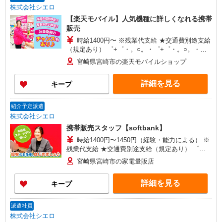
給(規定有) ゜・。○。・゜+゜・。○。・゜+゜
株式会社シエロ
【楽天モバイル】人気機種に詳しくなれる携帯
販売
時給1400円〜 ※残業代支給 ★交通費別途支給
（規定あり） ゜+゜・。○。・゜+゜・。○。・゜
+゜ 入社祝い金10万円支給(規定有) お友達を紹介
宮崎県宮崎市の楽天モバイルショップ
頂くと, インセンティブ支給(規定有) ★月2回払
い・週払い可能（規程有）★ ゜・。○。・゜
詳細を見る
キープ
+゜・。○。・゜+゜
紹介予定派遣
株式会社シエロ
携帯販売スタッフ【softbank】
時給1400円〜1450円（経験・能力による） ※
残業代支給 ★交通費別途支給（規定あり） ゜
+゜・。○。・゜+゜・。○。・゜+゜ 入社祝い金10
宮崎県宮崎市の家電量販店
万円支給(規定有) お友達を紹介頂くと, インセンテ
ィブ支給(規定有) ★月2回払い・週払い可能（規程
詳細を見る
キープ
有）★ ゜・。○。・゜+゜・。○。・゜+゜
派遣社員
株式会社シエロ