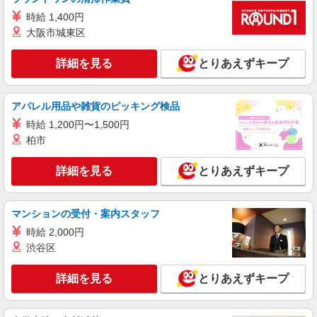
【楽天モバイル】の携帯販売スタッフ
時給 1,400円
時給1650円〜1850円（経験・能力による） ※
残業代支給 ★交通費別途支給（規定あり） ゜
大阪市城東区
+゜・。○。・゜+゜・。○。・゜+゜ 入社祝い金10
宮崎県宮崎市の楽天モバイルショップ
万円支給(規定有) お友達を紹介頂くと, インセンテ
詳細を見る
とりあえずキープ
ィブ支給(規定有) ★月2回払い・週払い可能（規程
詳細を見る
キープ
有）★ ゜・。○。・゜+゜・。○。・゜+゜
アパレル用品や雑貨のピッキング検品
派遣社員
時給 1,200円〜1,500円
株式会社シエロ
柏市
人気機種に詳しくなれる携帯販売
【softbank】
詳細を見る
とりあえずキープ
時給1400円〜1450円（経験・能力による） ※
残業代支給 ★交通費別途支給（規定あり） ゜
+゜・。○。・゜+゜・。○。・゜+゜ 入社祝い金10
宮崎県宮崎市の家電量販店
万円支給(規定有) お友達を紹介頂くと, インセンテ
マンションの受付・案内スタッフ
ィブ支給(規定有) ★月2回払い・週払い可能（規程
時給 2,000円
詳細を見る
キープ
有）★ ゜・。○。・゜+゜・。○。・゜+゜
渋谷区
紹介予定派遣
詳細を見る
とりあえずキープ
株式会社シエロ
【楽天モバイル】の携帯販売スタッフ
時給1650円〜1850円（経験・能力による） ※