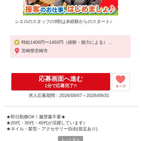
シエロのスタッフの9割は未経験からのスタート♪
時給1400円〜1450円（経験・能力による）
※残業代支給
宮崎県宮崎市
★交通費別途支給（規定あり）
゜+゜・。○。・゜+゜・。○。・゜+゜
入社祝い金10万円支給(規定有)
応募画面へ進む
お友達を紹介頂くと,
1分で応募完了!!
キープ
インセンティブ支給(規定有)
求人応募期間：2026/08/07～2026/08/31
★月2回払い・週払い可能（規程有）★
゜・。○。・゜+゜・。○。・゜+゜
★即日勤務OK！履歴書不要★
★20代・30代・40代が活躍しています♪
★ネイル・髪型・アクセサリー自由(規定あり)
もっと見る
新しい機種やプラン。