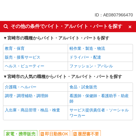
同じ特徴から求人を探す
未経験歓迎
ミドル（40代～）活躍中
ID：AE0807966470
英語が活かせる
ボーナス・賞与あり
その他の条件でバイト・アルバイト・パートを探す
日払い
車通勤OK
宮崎市の職種からバイト・アルバイト・パートを探す
交通費支給
社会保険あり
社員登用あり
教育・保育
軽作業・製造・物流
販売・接客サービス
ドライバー・配達
ヘルス・ビューティー
ファッション・アパレル
宮崎市の人気の職種からバイト・アルバイト・パートを探す
介護職・ヘルパー
食品・試食販売
調理・調理補助・調理師
看護師・保健師・看護助手・助産
師
入出庫・商品管理・検品・検査
サービス提供責任者・ソーシャル
ワーカー
家電・携帯販売
即日勤務OK
履歴書不要