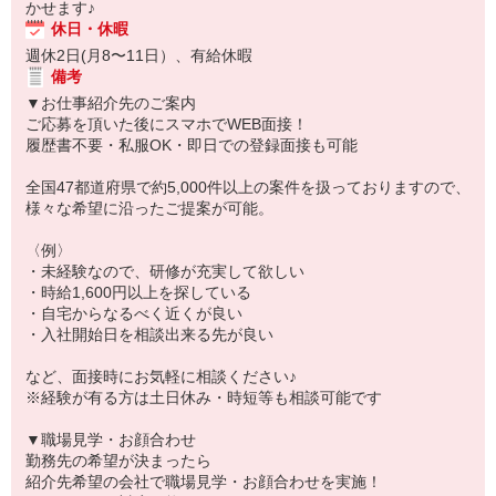
かせます♪
休日・休暇
週休2日(月8〜11日）、有給休暇
備考
▼お仕事紹介先のご案内
ご応募を頂いた後にスマホでWEB面接！
履歴書不要・私服OK・即日での登録面接も可能
全国47都道府県で約5,000件以上の案件を扱っておりますので、
様々な希望に沿ったご提案が可能。
〈例〉
・未経験なので、研修が充実して欲しい
・時給1,600円以上を探している
・自宅からなるべく近くが良い
・入社開始日を相談出来る先が良い
など、面接時にお気軽に相談ください♪
※経験が有る方は土日休み・時短等も相談可能です
▼職場見学・お顔合わせ
勤務先の希望が決まったら
紹介先希望の会社で職場見学・お顔合わせを実施！