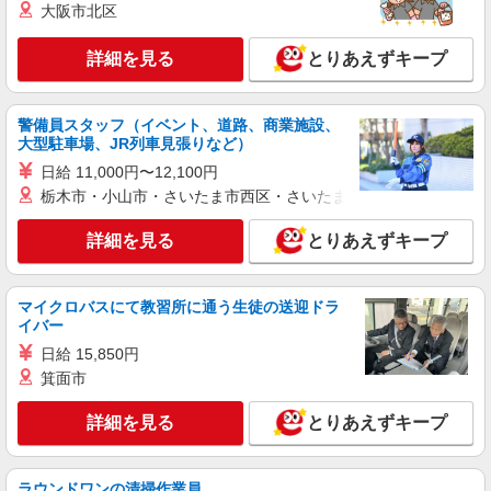
紹介予定派遣
大阪市北区
株式会社シエロ
人気機種に詳しくなれる携帯販売【docomo】
詳細を見る
とりあえずキープ
時給1400円〜1600円（経験・能力による） ※
残業代支給 ★交通費別途支給（規定あり） ゜
+゜・。○。・゜+゜・。○。・゜+゜ 入社祝い金10
警備員スタッフ（イベント、道路、商業施設、
宮崎県宮崎市の家電量販店
万円支給(規定有) お友達を紹介頂くと, インセンテ
大型駐車場、JR列車見張りなど）
ィブ支給(規定有) ★月2回払い・週払い可能（規程
日給 11,000円〜12,100円
詳細を見る
キープ
有）★ ゜・。○。・゜+゜・。○。・゜+゜
栃木市・小山市・さいたま市西区・さいたま市岩槻区・久喜市・
紹介予定派遣
詳細を見る
とりあえずキープ
株式会社シエロ
スマホ携帯販売【ドコモ】
時給1400円〜1600円（経験・能力による） ※
マイクロバスにて教習所に通う生徒の送迎ドラ
残業代支給 ★交通費別途支給（規定あり） ゜
イバー
+゜・。○。・゜+゜・。○。・゜+゜ 入社祝い金10
宮崎県宮崎市の家電量販店
日給 15,850円
万円支給(規定有) お友達を紹介頂くと, インセンテ
箕面市
ィブ支給(規定有) ★月2回払い・週払い可能（規程
詳細を見る
キープ
有）★ ゜・。○。・゜+゜・。○。・゜+゜
詳細を見る
とりあえずキープ
派遣社員
株式会社シエロ
ラウンドワンの清掃作業員