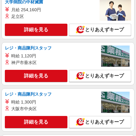
大学病院の中材滅菌
残業代支給 ★交通費別途支給（規定あり） ゜
月給 254,160円
+゜・。○。・゜+゜・。○。・゜+゜ 入社祝い金10
宮崎県宮崎市の楽天モバイルショップ
万円支給(規定有) お友達を紹介頂くと, インセンテ
足立区
ィブ支給(規定有) ★月2回払い・週払い可能（規程
詳細を見る
キープ
有）★ ゜・。○。・゜+゜・。○。・゜+゜
詳細を見る
とりあえずキープ
派遣社員
株式会社シエロ
レジ・商品陳列スタッフ
携帯販売スタッフ【softbank】
時給 1,120円
月給231500円〜256500円（経験・能力によ
神戸市垂水区
る） ※上記金額に時間外手当/インセンティブが加
算 ・賞与あり・時間外手当あり（平均残業時間：
宮崎県宮崎市の家電量販店
詳細を見る
とりあえずキープ
10h/月）・地域手当/職能手当あり・Workstyle支
援金（4000円/月）あり・実績によりインセンティ
詳細を見る
キープ
ブあり ★交通費別途支給（規定あり） ゜+゜・。
○。・゜+゜・。○。・゜+゜ 入社祝い金10万円支
レジ・商品陳列スタッフ
給(規定有) お友達を紹介頂くと, インセンティブ支
時給 1,300円
給(規定有) ゜・。○。・゜+゜・。○。・゜+゜
大阪市中央区
詳細を見る
とりあえずキープ