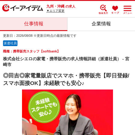
九州・沖縄
の求人
▼エリア変更
仕事情報
企業情報
更新日：2026/08/08 ※更新日時点の最新情報です
派遣社員
職種：携帯販売スタッフ【softbank】
株式会社シエロの家電・携帯販売の求人情報詳細（派遣社員） - 宮
崎市
◎田吉◎家電量販店でスマホ・携帯販売【即日登録/
スマホ面接OK】未経験でも安心♪