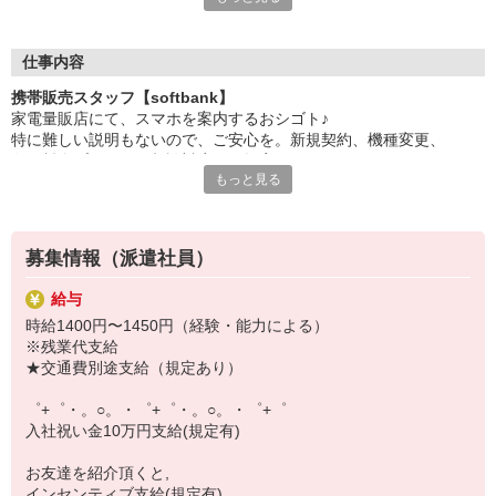
日々変わる専門知識を覚えるのはやっぱり大変。
でも心配ご無用！
仕事内容
シエロのご紹介するお店は、チームワークが良く
携帯販売スタッフ【softbank】
お互いに教え合ったり、フォローしあったりする
家電量販店にて、スマホを案内するおシゴト♪
和気あいあいとした人間関係がある店舗ばかり！
特に難しい説明もないので、ご安心を。新規契約、機種変更、
皆で一緒にステップアップしましょう♪
各種料金プランのご相談対応・ご提案などをお願いします。
もっと見る
【選べるお仕事いろいろ】
初めての方でも安心♪
￣￣￣￣￣￣￣￣￣￣￣
あなた専属のコーディネーターが親切・丁寧にフォローするので、
▼オフィスワーク
満足度◎
事務、経理、データ入力、コールセンター、受付
募集情報（派遣社員）
▼工場・製造・軽作業系
■携帯やインターネット販売業務
機械/食品製造・梱包・仕分け・加工・組立・検査
給与
docomo(ドコモ)/au(エーユー)・KDDI/softbank(ソフトバンク)など
▼美容系
時給1400円〜1450円（経験・能力による）
の大手キャリアから
眉毛サロンのアイブロウ・ネイリスト・エステ
※残業代支給
ワイモバイル(Y!mobille)、楽天モバイル、UQなど格安スマホまで幅
▼営業・販売
★交通費別途支給（規定あり）
広く紹介可能♪
法人営業・アパレル販売・個別指導塾・人材紹介
人気のApple（アップル）店舗もございます！
▼人気案件も多数♪
゜+゜・。○。・゜+゜・。○。・゜+゜
短期・期間限定・オープニング・官公庁案件
入社祝い金10万円支給(規定有)
上場/優良/大手企業など
お友達を紹介頂くと,
【スマホ面接実施中】
インセンティブ支給(規定有)