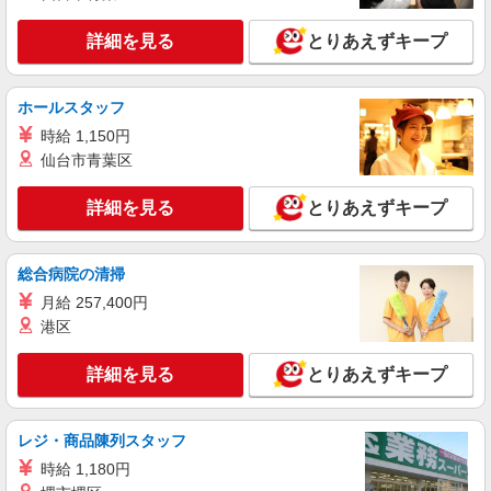
宮崎県宮崎市のdocomoショップ
万円支給(規定有) お友達を紹介頂くと, インセンテ
ィブ支給(規定有) ★月2回払い・週払い可能（規程
詳細を見る
とりあえずキープ
詳細を見る
キープ
有）★ ゜・。○。・゜+゜・。○。・゜+゜
紹介予定派遣
ホールスタッフ
株式会社シエロ
時給 1,150円
大人気のApple店舗スタッフ
仙台市青葉区
時給1400円〜 ※残業代支給 ★交通費別途支給
（規定あり） ゜+゜・。○。・゜+゜・。○。・゜
詳細を見る
とりあえずキープ
+゜ 入社祝い金10万円支給(規定有) お友達を紹介
宮崎県宮崎市のapple専門店
頂くと, インセンティブ支給(規定有) ★月2回払
い・週払い可能（規程有）★ ゜・。○。・゜
総合病院の清掃
詳細を見る
キープ
+゜・。○。・゜+゜
月給 257,400円
紹介予定派遣
港区
株式会社シエロ
携帯販売スタッフ【Y!mobile】
詳細を見る
とりあえずキープ
時給1400円〜1450円（経験・能力による） ※
残業代支給 ★交通費別途支給（規定あり） ゜
+゜・。○。・゜+゜・。○。・゜+゜ 入社祝い金10
レジ・商品陳列スタッフ
宮崎県宮崎市の家電量販店
万円支給(規定有) お友達を紹介頂くと, インセンテ
時給 1,180円
ィブ支給(規定有) ★月2回払い・週払い可能（規程