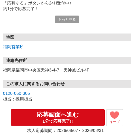
「応募する」ボタンから24H受付中♪
約1分で応募完了！
もっと見る
■電話応募の場合
電話応募も歓迎！（受付:10:00〜20:00）
土日祝も受付中♪
地図
【選考フロー】
福岡営業所
①応募から3営業日を目安に、メールorお電話でご連絡します。
②面接日時を決定！「0120」から始まる電話番号からご連絡します
★スマホでWEB面接（LINEなど）・出張面接・事務所面接と選べま
連絡先住所
す
福岡県福岡市中央区天神3-4-7 天神旭ビル4F
③面接実施（履歴書不要）
④勤務開始（スタート日は応相談）
※ご希望があれば、職場見学の調整もOKです！
この求人に関するお問い合わせ
0120-050-305
お気軽にご応募ください♪
担当：採用担当
応募画面へ進む
1分で応募完了!!
キープ
求人応募期間：2026/08/07～2026/08/31