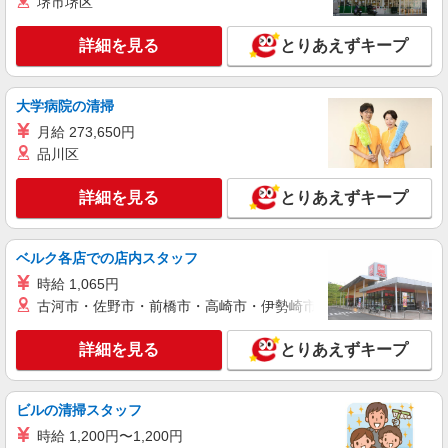
堺市堺区
詳細を見る
キープ
有）★ ゜・。○。・゜+゜・。○。・゜+゜
詳細を見る
とりあえずキープ
派遣社員
株式会社シエロ
大人気のApple店舗スタッフ
大学病院の清掃
時給1400円〜 ※残業代支給 ★交通費別途支給
月給 273,650円
（規定あり） ゜+゜・。○。・゜+゜・。○。・゜
品川区
+゜ 入社祝い金10万円支給(規定有) お友達を紹介
宮崎県宮崎市のapple専門店
頂くと, インセンティブ支給(規定有) ★月2回払
い・週払い可能（規程有）★ ゜・。○。・゜
詳細を見る
とりあえずキープ
詳細を見る
キープ
+゜・。○。・゜+゜
紹介予定派遣
ベルク各店での店内スタッフ
株式会社シエロ
時給 1,065円
【docomo】の携帯販売スタッフ
古河市・佐野市・前橋市・高崎市・伊勢崎市・太田市・館林市・
時給1300円〜1400円（経験・能力による） ※
残業代支給 ★交通費別途支給（規定あり） ゜
詳細を見る
とりあえずキープ
+゜・。○。・゜+゜・。○。・゜+゜ 入社祝い金10
宮崎県宮崎市のdocomoショップ
万円支給(規定有) お友達を紹介頂くと, インセンテ
ィブ支給(規定有) ★月2回払い・週払い可能（規程
詳細を見る
キープ
有）★ ゜・。○。・゜+゜・。○。・゜+゜
ビルの清掃スタッフ
時給 1,200円〜1,200円