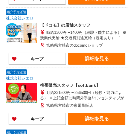
紹介予定派遣
株式会社シエロ
【ドコモ】の店舗スタッフ
時給1300円〜1400円（経験・能力による） ※
残業代支給 ★交通費別途支給（規定あり） ゜
+゜・。○。・゜+゜・。○。・゜+゜ 入社祝い金10
宮崎県宮崎市のdocomoショップ
万円支給(規定有) お友達を紹介頂くと, インセンテ
ィブ支給(規定有) ★月2回払い・週払い可能（規程
詳細を見る
キープ
有）★ ゜・。○。・゜+゜・。○。・゜+゜
紹介予定派遣
株式会社シエロ
携帯販売スタッフ【softbank】
月給231500円〜256500円（経験・能力によ
る） ※上記金額に時間外手当/インセンティブが加
算・賞与あり・時間外手当あり（平均残業時間：
宮崎県宮崎市の家電量販店
10h/月）・地域手当/職能手当あり・Workstyle支
援金（4000円/月）あり・実績によりインセンティ
詳細を見る
キープ
ブあり ★交通費別途支給（規定あり） ゜+゜・。
○。・゜+゜・。○。・゜+゜ 入社祝い金10万円支
給(規定有) お友達を紹介頂くと, インセンティブ支
紹介予定派遣