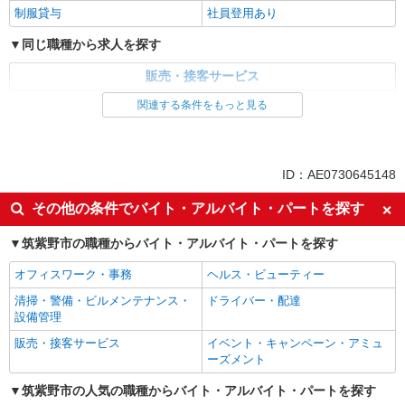
制服貸与
社員登用あり
同じ職種から求人を探す
販売・接客サービス
家電・携帯販売
関連する条件をもっと見る
同じ特徴から求人を探す
未経験歓迎
ミドル（40代～）活躍中
ID：AE0730645148
英語が活かせる
ボーナス・賞与あり
その他の条件でバイト・アルバイト・パートを探す
日払い
車通勤OK
筑紫野市の職種からバイト・アルバイト・パートを探す
交通費支給
社会保険あり
社員登用あり
オフィスワーク・事務
ヘルス・ビューティー
清掃・警備・ビルメンテナンス・
ドライバー・配達
設備管理
販売・接客サービス
イベント・キャンペーン・アミュ
ーズメント
筑紫野市の人気の職種からバイト・アルバイト・パートを探す