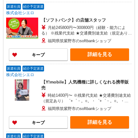
派遣社員
紹介予定派遣
株式会社シエロ
【ソフトバンク】の店舗スタッフ
月給245800円〜300800円（経験・能力によ
る） ※残業代支給 ★交通費別途支給（規定あり）
゜+゜・。○。・゜+゜・。○。・゜+゜ 入社祝い金
福岡県筑紫野市のsoftbankショップ
10万円支給(規定有) お友達を紹介頂くと, インセン
ティブ支給(規定有) ゜・。○。・゜+゜・。
詳細を見る
キープ
○。・゜+゜
派遣社員
紹介予定派遣
株式会社シエロ
【Y!mobile】人気機種に詳しくなれる携帯販
売
時給1400円〜 ※残業代支給 ★交通費別途支給
（規定あり） ゜+゜・。○。・゜+゜・。○。・゜
+゜ 入社祝い金10万円支給(規定有) お友達を紹介
福岡県筑紫野市のsoftbankショップ
頂くと, インセンティブ支給(規定有) ★月2回払
い・週払い可能（規程有）★ ゜・。○。・゜
詳細を見る
キープ
+゜・。○。・゜+゜
派遣社員
紹介予定派遣