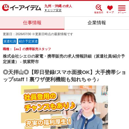
九州・沖縄
の求人
▼エリア変更
仕事情報
企業情報
更新日：2026/07/30 ※更新日時点の最新情報です
派遣社員
紹介予定派遣
職種：【au】の携帯販売スタッフ
株式会社シエロの家電・携帯販売の求人情報詳細（派遣社員/紹介予
定派遣） - 筑紫野市
◎天拝山◎【即日登録/スマホ面接OK】大手携帯ショ
ップstaff！裏ワザ便利機能も知れちゃう♪