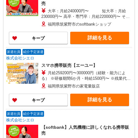
売
大卒：月給240000円〜 短大卒：月給
230000円〜 高卒・専門卒：月給220000円〜 その
他・交通費当社規定・達成手当・役職手当・アド
福岡県筑紫野市のsoftbankショップ
バイザー手当・その他手当有・賞与年2回 ※残業
代支給 ゜+゜・。○。・゜+゜・。○。・゜+゜ 入
詳細を見る
キープ
社祝い金10万円支給(規定有) お友達を紹介頂くと,
インセンティブ支給(規定有) ゜・。○。・゜
+゜・。○。・゜+゜
派遣社員
紹介予定派遣
株式会社シエロ
スマホ携帯販売【エーユー】
月給259200円〜300000円（経験・能力によ
る） ※研修期間6か月・時給1500円〜 ※残業代支
給 ★交通費別途支給（規定あり） ゜+゜・。
福岡県筑紫野市の家電量販店
○。・゜+゜・。○。・゜+゜ 入社祝い金10万円支
給(規定有) お友達を紹介頂くと, インセンティブ支
詳細を見る
キープ
給(規定有) ゜・。○。・゜+゜・。○。・゜+゜
派遣社員
紹介予定派遣
株式会社シエロ
【softbank】人気機種に詳しくなれる携帯販
売