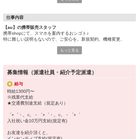
日々変わる専門知識を覚えるのはやっぱり大変。
でも心配ご無用！
仕事内容
シエロのご紹介するお店は、チームワークが良く
【au】の携帯販売スタッフ
お互いに教え合ったり、フォローしあったりする
携帯shopにて、スマホを案内するおシゴト♪
和気あいあいとした人間関係がある店舗ばかり！
特に難しい説明もないので、ご安心を。新規契約、機種変更、
皆で一緒にステップアップしましょう♪
各種料金プランのご相談対応・ご提案などをお願いします。
もっと見る
【選べるお仕事いろいろ】
初めての方でも安心♪
￣￣￣￣￣￣￣￣￣￣￣
あなた専属のコーディネーターが親切・丁寧にフォローするので、
▼オフィスワーク
満足度◎
事務、経理、データ入力、コールセンター、受付
募集情報（派遣社員・紹介予定派遣）
▼工場・製造・軽作業系
■携帯やインターネット販売業務
機械/食品製造・梱包・仕分け・加工・組立・検査
給与
docomo(ドコモ)/au(エーユー)・KDDI/softbank(ソフトバンク)など
▼美容系
時給1300円〜
の大手キャリアから
眉毛サロンのアイブロウ・ネイリスト・エステ
※残業代支給
ワイモバイル(Y!mobille)、楽天モバイル、UQなど格安スマホまで幅
▼営業・販売
★交通費別途支給（規定あり）
広く紹介可能♪
法人営業・アパレル販売・個別指導塾・人材紹介
人気のApple（アップル）店舗もございます！
▼人気案件も多数♪
゜+゜・。○。・゜+゜・。○。・゜+゜
短期・期間限定・オープニング・官公庁案件
入社祝い金10万円支給(規定有)
上場/優良/大手企業など
お友達を紹介頂くと,
【スマホ面接実施中】
インセンティブ支給(規定有)