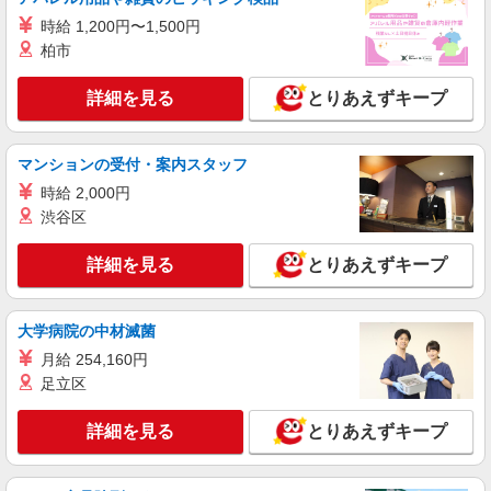
人気機種に詳しくなれる携帯販売
時給 1,200円〜1,500円
【softbank】
柏市
時給1400円〜1450円（経験・能力による） ※
残業代支給 ★交通費別途支給（規定あり） ゜
詳細を見る
とりあえずキープ
+゜・。○。・゜+゜・。○。・゜+゜ 入社祝い金10
福岡県筑紫野市の商業施設
万円支給(規定有) お友達を紹介頂くと, インセンテ
ィブ支給(規定有) ★月2回払い・週払い可能（規程
マンションの受付・案内スタッフ
詳細を見る
キープ
有）★ ゜・。○。・゜+゜・。○。・゜+゜
時給 2,000円
派遣社員
渋谷区
紹介予定派遣
株式会社シエロ
携帯販売スタッフ【softbank】
詳細を見る
とりあえずキープ
月給231500円〜256500円（経験・能力によ
る） ※上記金額に時間外手当/インセンティブが加
算 ・賞与あり・時間外手当あり（平均残業時間：
大学病院の中材滅菌
福岡県筑紫野市の家電量販店
10h/月）・地域手当/職能手当あり・Workstyle支
月給 254,160円
援金（4000円/月）あり・実績によりインセンティ
足立区
詳細を見る
キープ
ブあり ★交通費別途支給（規定あり） ゜+゜・。
○。・゜+゜・。○。・゜+゜ 入社祝い金10万円支
給(規定有) お友達を紹介頂くと, インセンティブ支
詳細を見る
とりあえずキープ
派遣社員
紹介予定派遣
給(規定有) ゜・。○。・゜+゜・。○。・゜+゜
株式会社シエロ
【softbank】の携帯販売スタッフ