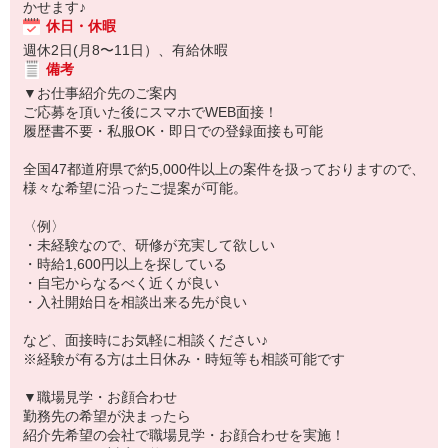
かせます♪
休日・休暇
週休2日(月8〜11日）、有給休暇
備考
▼お仕事紹介先のご案内
ご応募を頂いた後にスマホでWEB面接！
履歴書不要・私服OK・即日での登録面接も可能
全国47都道府県で約5,000件以上の案件を扱っておりますので、
様々な希望に沿ったご提案が可能。
〈例〉
・未経験なので、研修が充実して欲しい
・時給1,600円以上を探している
・自宅からなるべく近くが良い
・入社開始日を相談出来る先が良い
など、面接時にお気軽に相談ください♪
※経験が有る方は土日休み・時短等も相談可能です
▼職場見学・お顔合わせ
勤務先の希望が決まったら
紹介先希望の会社で職場見学・お顔合わせを実施！