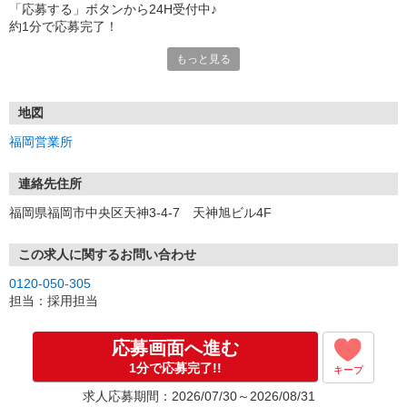
「応募する」ボタンから24H受付中♪
約1分で応募完了！
もっと見る
■電話応募の場合
電話応募も歓迎！（受付:10:00〜20:00）
土日祝も受付中♪
地図
【選考フロー】
福岡営業所
①応募から3営業日を目安に、メールorお電話でご連絡します。
②面接日時を決定！「0120」から始まる電話番号からご連絡します
★スマホでWEB面接（LINEなど）・出張面接・事務所面接と選べま
連絡先住所
す
福岡県福岡市中央区天神3-4-7 天神旭ビル4F
③面接実施（履歴書不要）
④勤務開始（スタート日は応相談）
※ご希望があれば、職場見学の調整もOKです！
この求人に関するお問い合わせ
0120-050-305
お気軽にご応募ください♪
担当：採用担当
応募画面へ進む
1分で応募完了!!
キープ
求人応募期間：2026/07/30～2026/08/31