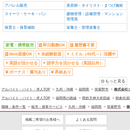
アパレル販売
美容師・ネイリスト・まつげ施術
スイーツ・ケーキ・パン
建物管理・設備管理・マンション
管理員
保育士・保育補助
栄養士・管理栄養士
家電・携帯販売
即日勤務OK
履歴書不要
Web面接OK
未経験歓迎
ミドル（40代～）活躍中
英語が活かせる
語学力を活かせる（英語以外）
ボーナス・賞与あり
昇給あり
もっと見る
アルバイト・バイト・求人TOP
九州・沖縄
福岡県
筑紫野市
株式会社
アルバイト・バイト・求人TOP
福岡県の路線
西鉄天神大牟田線
朝倉街道
職種・条件一覧
販売・接客サービス
九州・沖縄
福岡県
筑紫野市
株
掲載ご希望のお客様へ
よくある質問