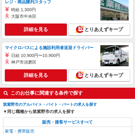
レジ・商品陳列スタッフ
時給1400円〜1450円（経験・能力による） ※
時給 1,300円
残業代支給 ★交通費別途支給（規定あり） ゜
大阪市中央区
+゜・。○。・゜+゜・。○。・゜+゜ 入社祝い金10
福岡県筑紫野市のsoftbankショップ
万円支給(規定有) お友達を紹介頂くと, インセンテ
ィブ支給(規定有) ★月2回払い・週払い可能（規程
詳細を見る
とりあえずキープ
詳細を見る
キープ
有）★ ゜・。○。・゜+゜・。○。・゜+゜
正社員
マイクロバスによる施設利用者送迎ドライバー
ソフトバンク原田駅前店
日給 10,900円〜10,900円
ソフトバンクショップの携帯販売スタッフ
神戸市須磨区
月給 210,000円 〜 400,000円 固定残業代:
30,000円 〜 30,000円（20時間相当） ＊時間外手
詳細を見る
とりあえずキープ
当は時間外労働の有無にかかわらず、固定残業代
■ソフトバンク原田駅前店 福岡県 筑紫野市 原
として支給し、相当時間を超える時間外労働分は
田6丁目 10‐8
法定どおり追加で支給します。 試用期間なし ※経
このお仕事に関連する条件で探す
験・能力による
詳細を見る
キープ
筑紫野市のアルバイト・バイト・パートの求人を探す
同じ職種から筑紫野市の求人を探す
販売・接客サービスすべて
家電・携帯販売