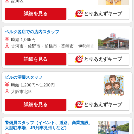
品川区
詳細を見る
キープ
○。・゜+゜
詳細を見る
とりあえずキープ
派遣社員
紹介予定派遣
株式会社シエロ
スマホ携帯販売【ソフトバンク】
ベルク各店での店内スタッフ
時給1400円〜1450円（経験・能力による） ※
時給 1,065円
残業代支給 ★交通費別途支給（規定あり） ゜
古河市・佐野市・前橋市・高崎市・伊勢崎市・太田市・館林市・
+゜・。○。・゜+゜・。○。・゜+゜ 入社祝い金10
福岡県筑紫野市の家電量販店
万円支給(規定有) お友達を紹介頂くと, インセンテ
ィブ支給(規定有) ★月2回払い・週払い可能（規程
詳細を見る
とりあえずキープ
詳細を見る
キープ
有）★ ゜・。○。・゜+゜・。○。・゜+゜
派遣社員
紹介予定派遣
ビルの清掃スタッフ
株式会社シエロ
時給 1,200円〜1,200円
人気機種に詳しくなれる携帯販売
大阪市北区
【softbank】
時給1400円〜1450円（経験・能力による） ※
詳細を見る
とりあえずキープ
残業代支給 ★交通費別途支給（規定あり） ゜
+゜・。○。・゜+゜・。○。・゜+゜ 入社祝い金10
福岡県筑紫野市のsoftbankショップ
万円支給(規定有) お友達を紹介頂くと, インセンテ
警備員スタッフ（イベント、道路、商業施設、
ィブ支給(規定有) ★月2回払い・週払い可能（規程
詳細を見る
キープ
大型駐車場、JR列車見張りなど）
有）★ ゜・。○。・゜+゜・。○。・゜+゜