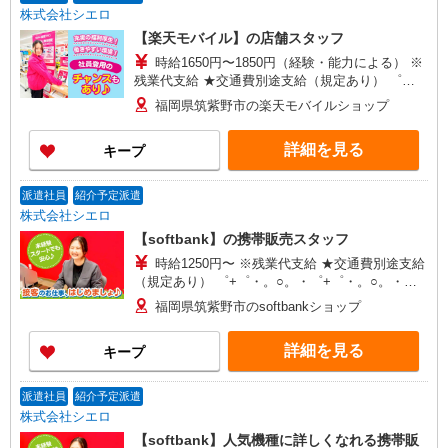
株式会社シエロ
【楽天モバイル】の店舗スタッフ
時給1650円〜1850円（経験・能力による） ※
残業代支給 ★交通費別途支給（規定あり） ゜
+゜・。○。・゜+゜・。○。・゜+゜ 入社祝い金10
福岡県筑紫野市の楽天モバイルショップ
万円支給(規定有) お友達を紹介頂くと, インセンテ
ィブ支給(規定有) ★月2回払い・週払い可能（規程
詳細を見る
キープ
有）★ ゜・。○。・゜+゜・。○。・゜+゜
派遣社員
紹介予定派遣
株式会社シエロ
【softbank】の携帯販売スタッフ
時給1250円〜 ※残業代支給 ★交通費別途支給
（規定あり） ゜+゜・。○。・゜+゜・。○。・゜
+゜ 入社祝い金10万円支給(規定有) お友達を紹介
福岡県筑紫野市のsoftbankショップ
頂くと, インセンティブ支給(規定有) ★月2回払
い・週払い可能（規程有）★ ゜・。○。・゜
詳細を見る
キープ
+゜・。○。・゜+゜
派遣社員
紹介予定派遣
株式会社シエロ
【softbank】人気機種に詳しくなれる携帯販