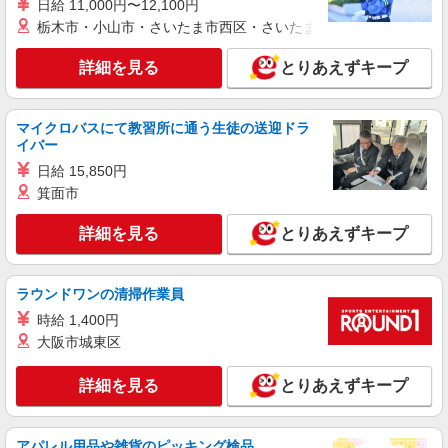
日給 11,000円〜12,100円
派遣社員
紹介予定派遣
栃木市・小山市・さいたま市西区・さいたま市岩槻区・久喜市・
株式会社シエロ
【au】人気機種に詳しくなれる携帯販売
詳細を見る
とりあえずキープ
時給1300円〜 ※残業代支給 ★交通費別途支給
（規定あり） ゜+゜・。○。・゜+゜・。○。・゜
+゜ 入社祝い金10万円支給(規定有) お友達を紹介
マイクロバスにて教習所に通う生徒の送迎ドラ
福岡県筑紫野市のUQスポット
イバー
頂くと, インセンティブ支給(規定有) ★月2回払
い・週払い可能（規程有）★ ゜・。○。・゜
日給 15,850円
詳細を見る
キープ
+゜・。○。・゜+゜
箕面市
派遣社員
紹介予定派遣
詳細を見る
とりあえずキープ
株式会社シエロ
スマホ携帯販売【ワイモバイル】
時給1400円〜1450円（経験・能力による） ※
ラウンドワンの清掃作業員
残業代支給 ★交通費別途支給（規定あり） ゜
時給 1,400円
+゜・。○。・゜+゜・。○。・゜+゜ 入社祝い金10
福岡県筑紫野市の家電量販店
大阪市城東区
万円支給(規定有) お友達を紹介頂くと, インセンテ
ィブ支給(規定有) ★月2回払い・週払い可能（規程
詳細を見る
キープ
有）★ ゜・。○。・゜+゜・。○。・゜+゜
詳細を見る
とりあえずキープ
派遣社員
紹介予定派遣
株式会社シエロ
アパレル用品や雑貨のピッキング検品