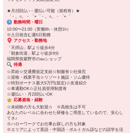
￣￣￣￣￣￣￣￣￣
自宅に居ながらスマホでカンタン面接OK！
★月2回払い・週払い可能（規程有）★
オンライン面談なのでスピード対応。
゜・。○。・゜+゜・。○。・゜+゜
勤務時間・曜日
10:00〜21:00（実働8h・休憩1h）
※土日祝含む週5日勤務
アクセス・勤務地
「天拝山」駅より徒歩4分
「朝倉街道」駅より徒歩9分
福岡県筑紫野市のauショップ
待遇
☆昇給☆交通費規定支給☆制服有☆社保完
☆資格・残業手当☆リゾート施設・ジム優待
☆特別ボーナス最大5万円(規定)☆友達紹介
☆車通勤OK☆正社員登用制度有
☆週払い・月2回払いOK
応募資格・経験
☆未経験の方も大歓迎☆ ※高校生は不可
あなたのレベルに合わせた研修をご用意しているので、安心し
てネ♪
※ハローワークでお仕事お探しの方も対象
※エリアによって英語・中国語・ポルトガル語などの語学を活