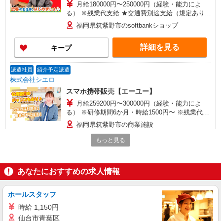
月給180000円〜250000円（経験・能力によ
る） ※残業代支給 ★交通費別途支給（規定あり）
゜+゜・。○。・゜+゜・。○。・゜+゜ 入社祝い金
福岡県筑紫野市のsoftbankショップ
10万円支給(規定有) お友達を紹介頂くと, インセン
ティブ支給(規定有) ゜・。○。・゜+゜・。
詳細を見る
キープ
○。・゜+゜
派遣社員
紹介予定派遣
株式会社シエロ
スマホ携帯販売【エーユー】
月給259200円〜300000円（経験・能力によ
る） ※研修期間6か月・時給1500円〜 ※残業代支
給 ★交通費別途支給（規定あり） ゜+゜・。
福岡県筑紫野市の商業施設
○。・゜+゜・。○。・゜+゜ 入社祝い金10万円支
給(規定有) お友達を紹介頂くと, インセンティブ支
もっと見る
詳細を見る
キープ
給(規定有) ゜・。○。・゜+゜・。○。・゜+゜
派遣社員
紹介予定派遣
あなたにおすすめの求人情報
株式会社シエロ
【docomo】人気機種に詳しくなれる携帯販売
ホールスタッフ
時給1300円〜 ※残業代支給 ★交通費別途支給
時給 1,150円
（規定あり） ゜+゜・。○。・゜+゜・。○。・゜
仙台市青葉区
+゜ 入社祝い金10万円支給(規定有) お友達を紹介