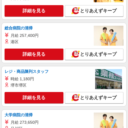
福岡県筑紫野市のdocomoショップ
頂くと, インセンティブ支給(規定有) ★月2回払
い・週払い可能（規程有）★ ゜・。○。・゜
詳細を見る
とりあえずキープ
詳細を見る
キープ
+゜・。○。・゜+゜
派遣社員
紹介予定派遣
総合病院の清掃
株式会社シエロ
月給 257,400円
【Y!mobile】の携帯販売スタッフ
港区
時給1400円〜 ※残業代支給 ★交通費別途支給
（規定あり） ゜+゜・。○。・゜+゜・。○。・゜
詳細を見る
とりあえずキープ
+゜ 入社祝い金10万円支給(規定有) お友達を紹介
福岡県筑紫野市の携帯ショップ
頂くと, インセンティブ支給(規定有) ★月2回払
い・週払い可能（規程有）★ ゜・。○。・゜
レジ・商品陳列スタッフ
詳細を見る
キープ
+゜・。○。・゜+゜
時給 1,180円
派遣社員
堺市堺区
紹介予定派遣
株式会社シエロ
【ソフトバンク】の店舗スタッフ
詳細を見る
とりあえずキープ
月給210000円〜400000円（経験・能力によ
る） ※残業代支給 ★交通費別途支給（規定あり）
゜+゜・。○。・゜+゜・。○。・゜+゜ 入社祝い金
大学病院の清掃
福岡県筑紫野市のsoftbankショップ
10万円支給(規定有) お友達を紹介頂くと, インセン
月給 273,650円
ティブ支給(規定有) ゜・。○。・゜+゜・。