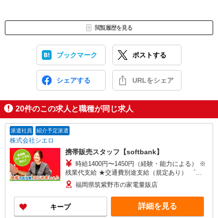
閲覧履歴を見る
ブックマーク
ポストする
シェアする
URLをシェア
20
件のこの求人と職種が同じ求人
派遣社員
紹介予定派遣
株式会社シエロ
携帯販売スタッフ【softbank】
時給1400円〜1450円（経験・能力による） ※
残業代支給 ★交通費別途支給（規定あり） ゜
+゜・。○。・゜+゜・。○。・゜+゜ 入社祝い金10
福岡県筑紫野市の家電量販店
万円支給(規定有) お友達を紹介頂くと, インセンテ
ィブ支給(規定有) ★月2回払い・週払い可能（規程
詳細を見る
キープ
有）★ ゜・。○。・゜+゜・。○。・゜+゜