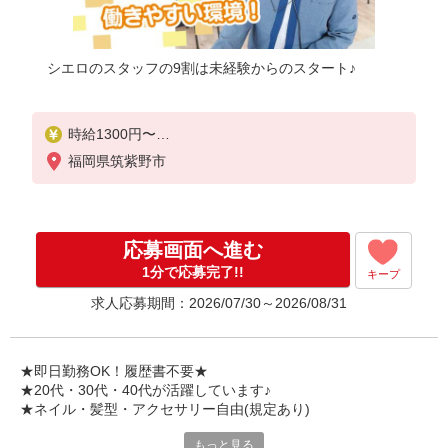
シエロのスタッフの9割は未経験からのスタート♪
時給1300円〜
※残業代支給
福岡県筑紫野市
★交通費別途支給（規定あり）
゜+゜・。○。・゜+゜・。○。・゜+゜
入社祝い金10万円支給(規定有)
応募画面へ進む
お友達を紹介頂くと,
1分で応募完了!!
キープ
インセンティブ支給(規定有)
求人応募期間：2026/07/30～2026/08/31
★月2回払い・週払い可能（規程有）★
゜・。○。・゜+゜・。○。・゜+゜
★即日勤務OK！履歴書不要★
★20代・30代・40代が活躍しています♪
★ネイル・髪型・アクセサリー自由(規定あり)
もっと見る
新しい機種やプラン。