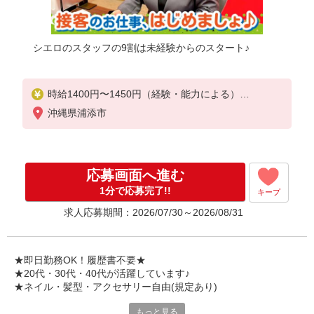
シエロのスタッフの9割は未経験からのスタート♪
時給1400円〜1450円（経験・能力による）
※残業代支給
沖縄県浦添市
★交通費別途支給（規定あり）
゜+゜・。○。・゜+゜・。○。・゜+゜
入社祝い金10万円支給(規定有)
応募画面へ進む
お友達を紹介頂くと,
1分で応募完了!!
キープ
インセンティブ支給(規定有)
求人応募期間：2026/07/30～2026/08/31
★月2回払い・週払い可能（規程有）★
゜・。○。・゜+゜・。○。・゜+゜
★即日勤務OK！履歴書不要★
★20代・30代・40代が活躍しています♪
★ネイル・髪型・アクセサリー自由(規定あり)
もっと見る
各キャリアの新機種が特別価格で購入OK！！