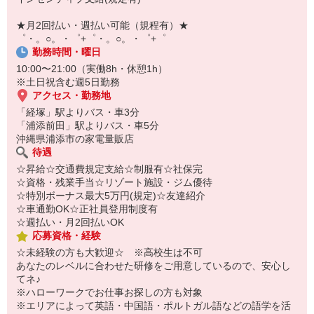
自宅に居ながらスマホでカンタン面接OK！
オンライン面談なのでスピード対応。
★月2回払い・週払い可能（規程有）★
即日登録もOK♪
゜・。○。・゜+゜・。○。・゜+゜
勤務時間・曜日
気になった方はお気軽にご相談ください！
10:00〜21:00（実働8h・休憩1h）
※土日祝含む週5日勤務
アクセス・勤務地
「経塚」駅よりバス・車3分
「浦添前田」駅よりバス・車5分
沖縄県浦添市の家電量販店
待遇
☆昇給☆交通費規定支給☆制服有☆社保完
☆資格・残業手当☆リゾート施設・ジム優待
☆特別ボーナス最大5万円(規定)☆友達紹介
☆車通勤OK☆正社員登用制度有
☆週払い・月2回払いOK
応募資格・経験
☆未経験の方も大歓迎☆ ※高校生は不可
あなたのレベルに合わせた研修をご用意しているので、安心し
てネ♪
※ハローワークでお仕事お探しの方も対象
※エリアによって英語・中国語・ポルトガル語などの語学を活