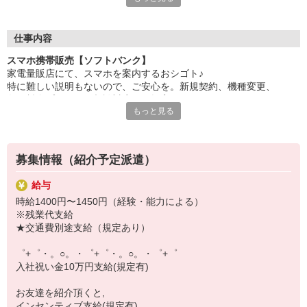
自分だけじゃなくって、
家族や友人にも適用されます！
仕事内容
さらに、各種リゾート施設やスポーツジムなどが
スマホ携帯販売【ソフトバンク】
特別割引価格でご利用可能☆☆
家電量販店にて、スマホを案内するおシゴト♪
お得に過ごしたいあなたの味方です♪
特に難しい説明もないので、ご安心を。新規契約、機種変更、
各種料金プランのご相談対応・ご提案などをお願いします。
【選べるお仕事いろいろ】
もっと見る
￣￣￣￣￣￣￣￣￣￣￣
初めての方でも安心♪
▼オフィスワーク
あなた専属のコーディネーターが親切・丁寧にフォローするので、
事務、経理、データ入力、コールセンター、受付
満足度◎
▼工場・製造・軽作業系
募集情報（紹介予定派遣）
機械/食品製造・梱包・仕分け・加工・組立・検査
■携帯やインターネット販売業務
▼美容系
給与
docomo(ドコモ)/au(エーユー)・KDDI/softbank(ソフトバンク)など
眉毛サロンのアイブロウ・ネイリスト・エステ
時給1400円〜1450円（経験・能力による）
の大手キャリアから
▼営業・販売
※残業代支給
ワイモバイル(Y!mobille)、楽天モバイル、UQなど格安スマホまで幅
法人営業・アパレル販売・個別指導塾・人材紹介
★交通費別途支給（規定あり）
広く紹介可能♪
▼人気案件も多数♪
人気のApple（アップル）店舗もございます！
短期・期間限定・オープニング・官公庁案件
゜+゜・。○。・゜+゜・。○。・゜+゜
上場/優良/大手企業など
入社祝い金10万円支給(規定有)
【スマホ面接実施中】
お友達を紹介頂くと,
￣￣￣￣￣￣￣￣￣
インセンティブ支給(規定有)