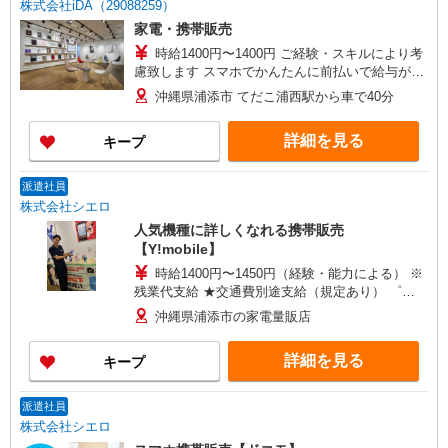
株式会社iDA（29088259）
家電・携帯販売
時給1400円〜1400円 ご経験・スキルにより考
慮致します スマホでかんたんに前払いで給与が受
け取れます（※上限、条件あり） 車通勤の場合、
沖縄県浦添市 てだこ浦西駅から車で40分
規定によりガソリン代支給（駐車場あり）
詳細を見る
キープ
派遣社員
株式会社シエロ
人気機種に詳しくなれる携帯販売
【Y!mobile】
時給1400円〜1450円（経験・能力による） ※
残業代支給 ★交通費別途支給（規定あり） ゜
+゜・。○。・゜+゜・。○。・゜+゜ 入社祝い金10
沖縄県浦添市の家電量販店
万円支給(規定有) お友達を紹介頂くと, インセンテ
ィブ支給(規定有) ★月2回払い・週払い可能（規程
詳細を見る
キープ
有）★ ゜・。○。・゜+゜・。○。・゜+゜
派遣社員
株式会社シエロ