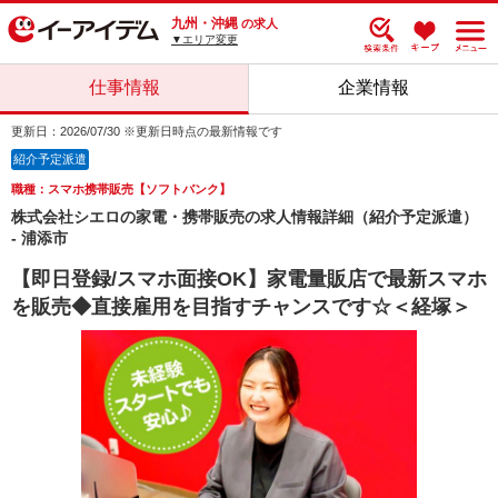
九州・沖縄
の求人
▼エリア変更
仕事情報
企業情報
更新日：2026/07/30 ※更新日時点の最新情報です
紹介予定派遣
職種：スマホ携帯販売【ソフトバンク】
株式会社シエロの家電・携帯販売の求人情報詳細（紹介予定派遣）
- 浦添市
【即日登録/スマホ面接OK】家電量販店で最新スマホ
を販売◆直接雇用を目指すチャンスです☆＜経塚＞