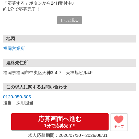
「応募する」ボタンから24H受付中♪
約1分で応募完了！
もっと見る
■電話応募の場合
電話応募も歓迎！（受付:10:00〜20:00）
土日祝も受付中♪
地図
【選考フロー】
福岡営業所
①応募から3営業日を目安に、メールorお電話でご連絡します。
②面接日時を決定！「0120」から始まる電話番号からご連絡します
★スマホでWEB面接（LINEなど）・出張面接・事務所面接と選べま
連絡先住所
す
福岡県福岡市中央区天神3-4-7 天神旭ビル4F
③面接実施（履歴書不要）
④勤務開始（スタート日は応相談）
※ご希望があれば、職場見学の調整もOKです！
この求人に関するお問い合わせ
0120-050-305
お気軽にご応募ください♪
担当：採用担当
応募画面へ進む
1分で応募完了!!
キープ
求人応募期間：2026/07/30～2026/08/31