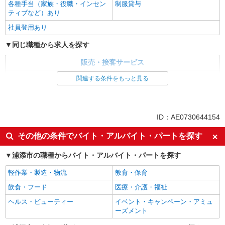
各種手当（家族・役職・インセン
万円支給(規定有) お友達を紹介頂くと, インセンテ
制服貸与
ティブなど）あり
ィブ支給(規定有) ★月2回払い・週払い可能（規程
詳細を見る
キープ
有）★ ゜・。○。・゜+゜・。○。・゜+゜
社員登用あり
紹介予定派遣
同じ職種から求人を探す
株式会社シエロ
販売・接客サービス
【楽天モバイル】の携帯販売スタッフ
家電・携帯販売
時給1400円〜 ※残業代支給 ★交通費別途支給
関連する条件をもっと見る
（規定あり） ゜+゜・。○。・゜+゜・。○。・゜
同じ特徴から求人を探す
+゜ 入社祝い金10万円支給(規定有) お友達を紹介
沖縄県浦添市の楽天モバイルショップ
頂くと, インセンティブ支給(規定有) ★月2回払
未経験歓迎
ミドル（40代～）活躍中
い・週払い可能（規程有）★ ゜・。○。・゜
ID：AE0730644154
詳細を見る
キープ
+゜・。○。・゜+゜
英語が活かせる
ボーナス・賞与あり
その他の条件でバイト・アルバイト・パートを探す
日払い
車通勤OK
紹介予定派遣
株式会社シエロ
浦添市の職種からバイト・アルバイト・パートを探す
交通費支給
社会保険あり
スマホ携帯販売【ソフトバンク】
社員登用あり
軽作業・製造・物流
教育・保育
時給1400円〜1450円（経験・能力による） ※
飲食・フード
医療・介護・福祉
残業代支給 ★交通費別途支給（規定あり） ゜
+゜・。○。・゜+゜・。○。・゜+゜ 入社祝い金10
沖縄県浦添市の家電量販店
ヘルス・ビューティー
イベント・キャンペーン・アミュ
万円支給(規定有) お友達を紹介頂くと, インセンテ
ーズメント
ィブ支給(規定有) ★月2回払い・週払い可能（規程
詳細を見る
キープ
有）★ ゜・。○。・゜+゜・。○。・゜+゜