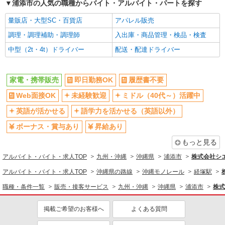
浦添市の人気の職種からバイト・アルバイト・パートを探す
量販店・大型SC・百貨店
アパレル販売
派遣社員
株式会社シエロ
調理・調理補助・調理師
入出庫・商品管理・検品・検査
人気機種に詳しくなれる携帯販売【docomo】
中型（2t・4t）ドライバー
配送・配達ドライバー
時給1500円〜1600円（経験・能力による） ※
残業代支給 ★交通費別途支給（規定あり） ゜
+゜・。○。・゜+゜・。○。・゜+゜ 入社祝い金10
沖縄県浦添市の家電量販店
家電・携帯販売
即日勤務OK
履歴書不要
万円支給(規定有) お友達を紹介頂くと, インセンテ
ィブ支給(規定有) ★月2回払い・週払い可能（規程
Web面接OK
未経験歓迎
ミドル（40代～）活躍中
詳細を見る
キープ
有）★ ゜・。○。・゜+゜・。○。・゜+゜
英語が活かせる
語学力を活かせる（英語以外）
紹介予定派遣
ボーナス・賞与あり
昇給あり
株式会社シエロ
もっと見る
スマホ携帯販売【ドコモ】
時給1400円〜1600円（経験・能力による） ※
アルバイト・バイト・求人TOP
九州・沖縄
沖縄県
浦添市
株式会社シ
残業代支給 ★交通費別途支給（規定あり） ゜
アルバイト・バイト・求人TOP
沖縄県の路線
沖縄モノレール
経塚駅
+゜・。○。・゜+゜・。○。・゜+゜ 入社祝い金10
沖縄県浦添市の家電量販店
万円支給(規定有) お友達を紹介頂くと, インセンテ
職種・条件一覧
販売・接客サービス
九州・沖縄
沖縄県
浦添市
株式
ィブ支給(規定有) ★月2回払い・週払い可能（規程
詳細を見る
キープ
有）★ ゜・。○。・゜+゜・。○。・゜+゜
掲載ご希望のお客様へ
よくある質問
派遣社員