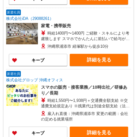
派遣社員
株式会社iDA（29088261）
家電・携帯販売
時給1400円〜1400円 ご経験・スキルにより考
慮致します スマホでかんたんに前払いで給与が受
け取れます（※上限、条件あり） 車通勤の場合、
沖縄県浦添市 経塚駅から徒歩10分
規定によりガソリン代支給（駐車場あり）
詳細を見る
キープ
派遣社員
株式会社グロップ 沖縄オフィス
スマホの販売・接客業務／10時出社／研修あ
り／長期
時給1,550円〜1,938円＋交通費全額支給 ※交
通費支給規定あり ※残業代は別途全額支給（法定
基準通り） ※給与の希望日払い（週払い）制度あ
雇入れ直後：沖縄県浦添市 変更の範囲：会社
り 【月収例】＊月22日勤務の場合 時給1,550円×8
の定める就業場所
時間×22日＝272,800円＋残業代＋交通費
詳細を見る
キープ