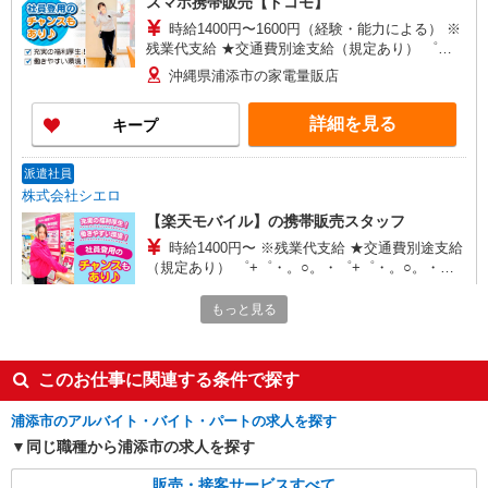
スマホ携帯販売【ドコモ】
時給1400円〜1600円（経験・能力による） ※
残業代支給 ★交通費別途支給（規定あり） ゜
+゜・。○。・゜+゜・。○。・゜+゜ 入社祝い金10
沖縄県浦添市の家電量販店
万円支給(規定有) お友達を紹介頂くと, インセンテ
ィブ支給(規定有) ★月2回払い・週払い可能（規程
詳細を見る
キープ
有）★ ゜・。○。・゜+゜・。○。・゜+゜
派遣社員
株式会社シエロ
【楽天モバイル】の携帯販売スタッフ
時給1400円〜 ※残業代支給 ★交通費別途支給
（規定あり） ゜+゜・。○。・゜+゜・。○。・゜
+゜ 入社祝い金10万円支給(規定有) お友達を紹介
沖縄県浦添市の楽天モバイルショップ
頂くと, インセンティブ支給(規定有) ★月2回払
もっと見る
い・週払い可能（規程有）★ ゜・。○。・゜
詳細を見る
キープ
+゜・。○。・゜+゜
このお仕事に関連する条件で探す
派遣社員
株式会社シエロ
浦添市のアルバイト・バイト・パートの求人を探す
【docomo】人気機種に詳しくなれる携帯販売
同じ職種から浦添市の求人を探す
時給1300円〜 ※残業代支給 ★交通費別途支給
販売・接客サービスすべて
（規定あり） ゜+゜・。○。・゜+゜・。○。・゜