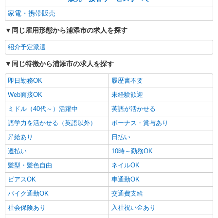
+゜ 入社祝い金10万円支給(規定有) お友達を紹介
沖縄県浦添市のdocomoショップ
家電・携帯販売
頂くと, インセンティブ支給(規定有) ★月2回払
い・週払い可能（規程有）★ ゜・。○。・゜
同じ雇用形態から浦添市の求人を探す
詳細を見る
キープ
+゜・。○。・゜+゜
紹介予定派遣
紹介予定派遣
同じ特徴から浦添市の求人を探す
株式会社シエロ
【softbank】人気機種に詳しくなれる携帯販
即日勤務OK
履歴書不要
売
Web面接OK
未経験歓迎
月給209721円〜256438円（経験・能力によ
る） ※残業代支給 ★交通費別途支給（規定あり）
ミドル（40代～）活躍中
英語が活かせる
゜+゜・。○。・゜+゜・。○。・゜+゜ 入社祝い金
沖縄県浦添市のsoftbankショップ
語学力を活かせる（英語以外）
ボーナス・賞与あり
10万円支給(規定有) お友達を紹介頂くと, インセン
ティブ支給(規定有) ゜・。○。・゜+゜・。
昇給あり
日払い
詳細を見る
キープ
○。・゜+゜
週払い
10時～勤務OK
紹介予定派遣
髪型・髪色自由
ネイルOK
株式会社シエロ
ピアスOK
車通勤OK
スマホ携帯販売【ソフトバンク】
バイク通勤OK
交通費支給
時給1400円〜1450円（経験・能力による） ※
残業代支給 ★交通費別途支給（規定あり） ゜
社会保険あり
入社祝い金あり
+゜・。○。・゜+゜・。○。・゜+゜ 入社祝い金10
沖縄県浦添市の家電量販店