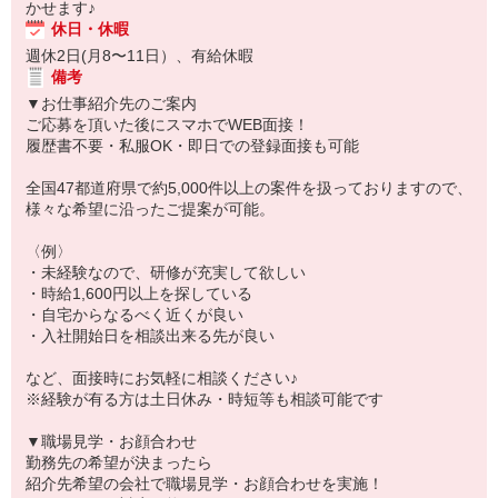
かせます♪
休日・休暇
週休2日(月8〜11日）、有給休暇
備考
▼お仕事紹介先のご案内
ご応募を頂いた後にスマホでWEB面接！
履歴書不要・私服OK・即日での登録面接も可能
全国47都道府県で約5,000件以上の案件を扱っておりますので、
様々な希望に沿ったご提案が可能。
〈例〉
・未経験なので、研修が充実して欲しい
・時給1,600円以上を探している
・自宅からなるべく近くが良い
・入社開始日を相談出来る先が良い
など、面接時にお気軽に相談ください♪
※経験が有る方は土日休み・時短等も相談可能です
▼職場見学・お顔合わせ
勤務先の希望が決まったら
紹介先希望の会社で職場見学・お顔合わせを実施！