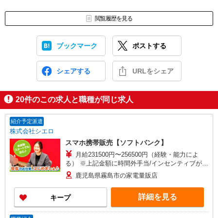
閲覧履歴を見る
ブックマーク
ポストする
シェアする
URLをシェア
20
件のこの求人と職種が同じ求人
紹介予定派遣
株式会社シエロ
スマホ携帯販売【ソフトバンク】
月給231500円〜256500円（経験・能力によ
る） ※上記金額に時間外手当/インセンティブが加
算 ・賞与あり・時間外手当あり（平均残業時間：
鹿児島県霧島市の家電量販店
10h/月）・地域手当/職能手当あり・Workstyle支
援金（4000円/月）あり・実績によりインセンティ
詳細を見る
キープ
ブあり ★交通費別途支給（規定あり） ゜+゜・。
○。・゜+゜・。○。・゜+゜ 入社祝い金10万円支
給(規定有) お友達を紹介頂くと, インセンティブ支