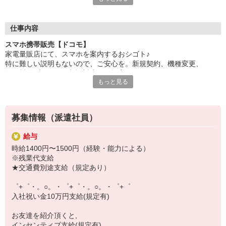
自分だけじゃなくって、
家族や友人にも適用されます！
仕事内容
さらに、各種リゾート施設やスポーツジムなどが
スマホ携帯販売【ドコモ】
特別割引価格でご利用可能☆☆
家電量販店にて、スマホを案内するおシゴト♪
お得に過ごしたいあなたの味方です♪
特に難しい説明もないので、ご安心を。新規契約、機種変更、
各種料金プランのご相談対応・ご提案などをお願いします。
【選べるお仕事いろいろ】
もっと見る
￣￣￣￣￣￣￣￣￣￣￣
初めての方でも安心♪
▼オフィスワーク
あなた専属のコーディネーターが親切・丁寧にフォローするので、
事務、経理、データ入力、コールセンター、受付
満足度◎
▼工場・製造・軽作業系
募集情報（派遣社員）
機械/食品製造・梱包・仕分け・加工・組立・検査
■携帯やインターネット販売業務
▼美容系
給与
docomo(ドコモ)/au(エーユー)・KDDI/softbank(ソフトバンク)など
眉毛サロンのアイブロウ・ネイリスト・エステ
時給1400円〜1500円（経験・能力による）
の大手キャリアから
▼営業・販売
※残業代支給
ワイモバイル(Y!mobille)、楽天モバイル、UQなど格安スマホまで幅
法人営業・アパレル販売・個別指導塾・人材紹介
★交通費別途支給（規定あり）
広く紹介可能♪
▼人気案件も多数♪
人気のApple（アップル）店舗もございます！
短期・期間限定・オープニング・官公庁案件
゜+゜・。○。・゜+゜・。○。・゜+゜
上場/優良/大手企業など
入社祝い金10万円支給(規定有)
【スマホ面接実施中】
お友達を紹介頂くと,
￣￣￣￣￣￣￣￣￣
インセンティブ支給(規定有)