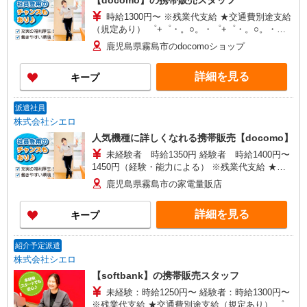
【docomo】の携帯販売スタッフ
時給1300円〜 ※残業代支給 ★交通費別途支給
（規定あり） ゜+゜・。○。・゜+゜・。○。・゜
+゜ 入社祝い金10万円支給(規定有) お友達を紹介
鹿児島県霧島市のdocomoショップ
頂くと, インセンティブ支給(規定有) ★月2回払
い・週払い可能（規程有）★ ゜・。○。・゜
詳細を見る
キープ
+゜・。○。・゜+゜
派遣社員
株式会社シエロ
人気機種に詳しくなれる携帯販売【docomo】
未経験者 時給1350円 経験者 時給1400円〜
1450円（経験・能力による） ※残業代支給 ★交
通費別途支給（規定あり） ゜+゜・。○。・゜
鹿児島県霧島市の家電量販店
+゜・。○。・゜+゜ 入社祝い金10万円支給(規定
有) お友達を紹介頂くと, インセンティブ支給(規定
詳細を見る
キープ
有) ★月2回払い・週払い可能（規程有）★ ゜・。
○。・゜+゜・。○。・゜+゜
紹介予定派遣
株式会社シエロ
【softbank】の携帯販売スタッフ
未経験：時給1250円〜 経験者：時給1300円〜
※残業代支給 ★交通費別途支給（規定あり） ゜