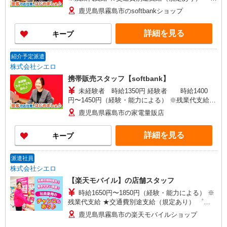
+゜・。○。・゜+゜・。○。・゜+゜ 入社祝い金10
鹿児島県霧島市のsoftbankショップ
万円支給(規定有) お友達を紹介頂くと, インセンテ
ィブ支給(規定有) ★月2回払い・週払い可能（規程
詳細を見る
キープ
有）★ ゜・。○。・゜+゜・。○。・゜+゜
紹介予定派遣
株式会社シエロ
携帯販売スタッフ【softbank】
未経験者 時給1350円 経験者 時給1400
円〜1450円（経験・能力による） ※残業代支給
★交通費別途支給（規定あり） ゜+゜・。○。・゜
鹿児島県霧島市の家電量販店
+゜・。○。・゜+゜ 入社祝い金10万円支給(規定
有) お友達を紹介頂くと, インセンティブ支給(規定
詳細を見る
キープ
有) ★月2回払い・週払い可能（規程有）★ ゜・。
○。・゜+゜・。○。・゜+゜
派遣社員
株式会社シエロ
【楽天モバイル】の店舗スタッフ
時給1650円〜1850円（経験・能力による） ※
残業代支給 ★交通費別途支給（規定あり） ゜
+゜・。○。・゜+゜・。○。・゜+゜ 入社祝い金10
鹿児島県霧島市の楽天モバイルショップ
万円支給(規定有) お友達を紹介頂くと, インセンテ