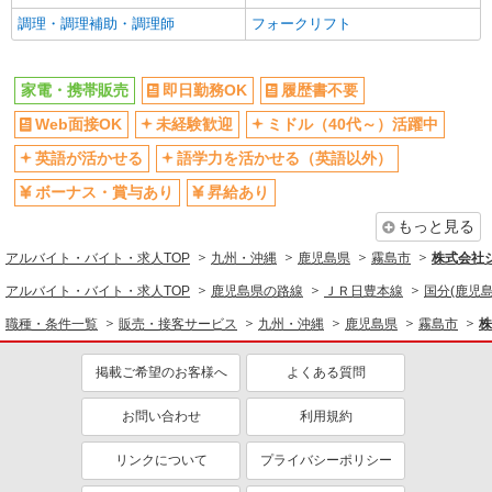
調理・調理補助・調理師
フォークリフト
家電・携帯販売
即日勤務OK
履歴書不要
Web面接OK
未経験歓迎
ミドル（40代～）活躍中
英語が活かせる
語学力を活かせる（英語以外）
ボーナス・賞与あり
昇給あり
もっと見る
アルバイト・バイト・求人TOP
九州・沖縄
鹿児島県
霧島市
株式会社
アルバイト・バイト・求人TOP
鹿児島県の路線
ＪＲ日豊本線
国分(鹿児島
職種・条件一覧
販売・接客サービス
九州・沖縄
鹿児島県
霧島市
株
掲載ご希望のお客様へ
よくある質問
お問い合わせ
利用規約
リンクについて
プライバシーポリシー