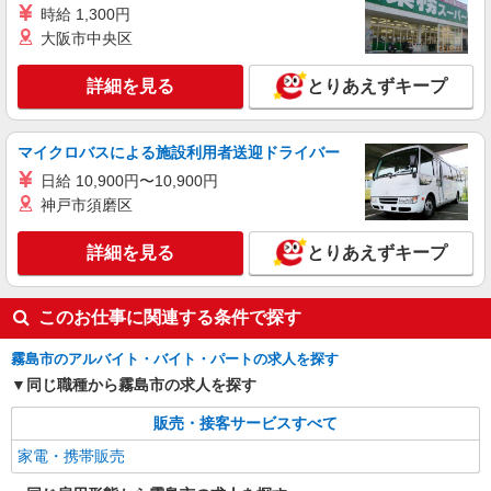
時給 1,300円
ィブ支給(規定有) ★月2回払い・週払い可能（規程
詳細を見る
キープ
有）★ ゜・。○。・゜+゜・。○。・゜+゜
大阪市中央区
派遣社員
詳細を見る
とりあえずキープ
株式会社シエロ
携帯販売スタッフ【softbank】
マイクロバスによる施設利用者送迎ドライバー
未経験者 時給1350円 経験者 時給1400
円〜1450円（経験・能力による） ※残業代支給
日給 10,900円〜10,900円
★交通費別途支給（規定あり） ゜+゜・。○。・゜
鹿児島県霧島市の家電量販店
神戸市須磨区
+゜・。○。・゜+゜ 入社祝い金10万円支給(規定
有) お友達を紹介頂くと, インセンティブ支給(規定
詳細を見る
詳細を見る
とりあえずキープ
キープ
有) ★月2回払い・週払い可能（規程有）★ ゜・。
○。・゜+゜・。○。・゜+゜
このお仕事に関連する条件で探す
霧島市のアルバイト・バイト・パートの求人を探す
同じ職種から霧島市の求人を探す
販売・接客サービスすべて
家電・携帯販売