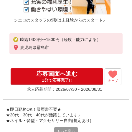
シエロのスタッフの9割は未経験からのスタート♪
時給1400円〜1500円（経験・能力による）
※残業代支給
鹿児島県霧島市
★交通費別途支給（規定あり）
゜+゜・。○。・゜+゜・。○。・゜+゜
入社祝い金10万円支給(規定有)
応募画面へ進む
お友達を紹介頂くと,
1分で応募完了!!
キープ
インセンティブ支給(規定有)
求人応募期間：2026/07/30～2026/08/31
★月2回払い・週払い可能（規程有）★
゜・。○。・゜+゜・。○。・゜+゜
★即日勤務OK！履歴書不要★
★20代・30代・40代が活躍しています♪
★ネイル・髪型・アクセサリー自由(規定あり)
もっと見る
各キャリアの新機種が特別価格で購入OK！！