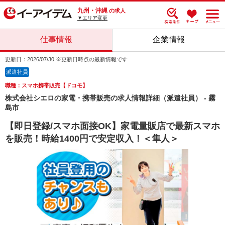
九州・沖縄
の求人
▼エリア変更
仕事情報
企業情報
更新日：2026/07/30 ※更新日時点の最新情報です
派遣社員
職種：スマホ携帯販売【ドコモ】
株式会社シエロの家電・携帯販売の求人情報詳細（派遣社員） - 霧
島市
【即日登録/スマホ面接OK】家電量販店で最新スマホ
を販売！時給1400円で安定収入！＜隼人＞