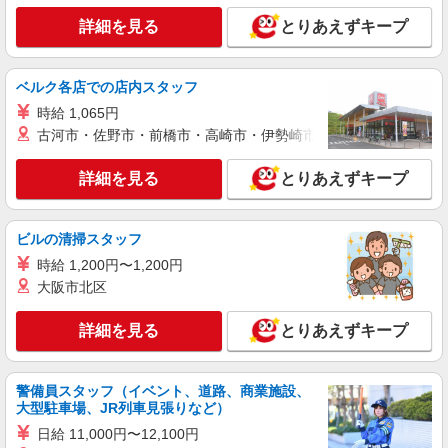
株式会社シエロ
詳細を見る
とりあえずキープ
スマホ携帯販売【エーユー】
月給259200円〜300000円（経験・能力によ
る） ※研修期間6か月・時給1500円〜 ※残業代支
ベルク各店での店内スタッフ
給 ★交通費別途支給（規定あり） ゜+゜・。
鹿児島県霧島市の家電量販店
時給 1,065円
○。・゜+゜・。○。・゜+゜ 入社祝い金10万円支
給(規定有) お友達を紹介頂くと, インセンティブ支
古河市・佐野市・前橋市・高崎市・伊勢崎市・太田市・館林市・
詳細を見る
キープ
給(規定有) ゜・。○。・゜+゜・。○。・゜+゜
詳細を見る
とりあえずキープ
派遣社員
株式会社シエロ
【softbank】の携帯販売スタッフ
ビルの清掃スタッフ
月給200000円〜270000円（経験・能力によ
時給 1,200円〜1,200円
る） 固定残業代:15000円〜20000円（10時間相
大阪市北区
当） ※職務手当との名称で、時間外労働の有無に
鹿児島県霧島市のsoftbankショップ
かかわらず、固定残業代として支給（役職と給与
詳細を見る
とりあえずキープ
に応じて計算。役職についていない正社員は
詳細を見る
キープ
20,000円を支給）。超過分の時間外労働は追加で
残業代を支給。 ※試用期間あり3ヶ月月給25万円
以上 ※残業代支給 ★交通費別途支給（規定あり）
警備員スタッフ（イベント、道路、商業施設、
紹介予定派遣
゜+゜・。○。・゜+゜・。○。・゜+゜ 入社祝い金
大型駐車場、JR列車見張りなど）
株式会社シエロ
10万円支給(規定有) お友達を紹介頂くと, インセン
日給 11,000円〜12,100円
スマホ携帯販売【エーユー】
ティブ支給(規定有) ゜・。○。・゜+゜・。