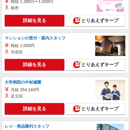
時給 1,200円〜1,500円
る） ※研修期間6か月・時給1500円〜 ※残業代支
給 ★交通費別途支給（規定あり） ゜+゜・。
柏市
鹿児島県霧島市の家電量販店
○。・゜+゜・。○。・゜+゜ 入社祝い金10万円支
給(規定有) お友達を紹介頂くと, インセンティブ支
詳細を見る
とりあえずキープ
詳細を見る
キープ
給(規定有) ゜・。○。・゜+゜・。○。・゜+゜
派遣社員
マンションの受付・案内スタッフ
株式会社シエロ
時給 2,000円
スマホ携帯販売【ソフトバンク】
渋谷区
時給1400円〜1450円（経験・能力による） ※
残業代支給 ★交通費別途支給（規定あり） ゜
詳細を見る
とりあえずキープ
+゜・。○。・゜+゜・。○。・゜+゜ 入社祝い金10
鹿児島県霧島市の家電量販店
万円支給(規定有) お友達を紹介頂くと, インセンテ
ィブ支給(規定有) ★月2回払い・週払い可能（規程
詳細を見る
キープ
有）★ ゜・。○。・゜+゜・。○。・゜+゜
大学病院の中材滅菌
月給 254,160円
紹介予定派遣
足立区
株式会社シエロ
スマホ携帯販売【ドコモ】
詳細を見る
とりあえずキープ
時給1400円〜1500円（経験・能力による） ※
残業代支給 ★交通費別途支給（規定あり） ゜
+゜・。○。・゜+゜・。○。・゜+゜ 入社祝い金10
鹿児島県霧島市
レジ・商品陳列スタッフ
万円支給(規定有) お友達を紹介頂くと, インセンテ