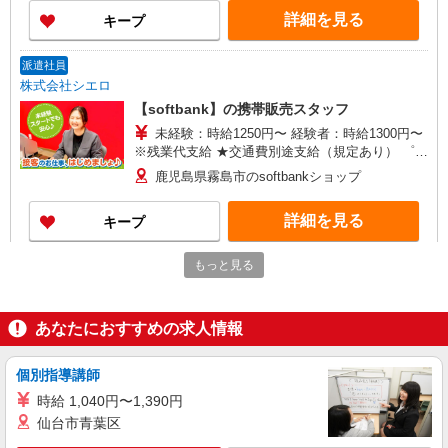
ィブ支給(規定有) ★月2回払い・週払い可能（規程
詳細を見る
キープ
有）★ ゜・。○。・゜+゜・。○。・゜+゜
派遣社員
株式会社シエロ
【softbank】の携帯販売スタッフ
未経験：時給1250円〜 経験者：時給1300円〜
※残業代支給 ★交通費別途支給（規定あり） ゜
+゜・。○。・゜+゜・。○。・゜+゜ 入社祝い金10
鹿児島県霧島市のsoftbankショップ
万円支給(規定有) お友達を紹介頂くと, インセンテ
ィブ支給(規定有) ★月2回払い・週払い可能（規程
詳細を見る
キープ
有）★ ゜・。○。・゜+゜・。○。・゜+゜
もっと見る
派遣社員
株式会社シエロ
【docomo】の携帯販売スタッフ
あなたにおすすめの求人情報
時給1300円〜 ※残業代支給 ★交通費別途支給
（規定あり） ゜+゜・。○。・゜+゜・。○。・゜
+゜ 入社祝い金10万円支給(規定有) お友達を紹介
個別指導講師
鹿児島県霧島市のdocomoショップ
頂くと, インセンティブ支給(規定有) ★月2回払
時給 1,040円〜1,390円
い・週払い可能（規程有）★ ゜・。○。・゜
詳細を見る
仙台市青葉区
キープ
+゜・。○。・゜+゜