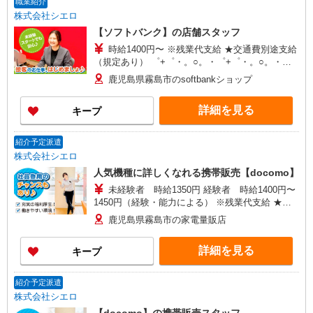
職業紹介
給(規定有) ゜・。○。・゜+゜・。○。・゜+゜
株式会社シエロ
【ソフトバンク】の店舗スタッフ
時給1400円〜 ※残業代支給 ★交通費別途支給
（規定あり） ゜+゜・。○。・゜+゜・。○。・゜
+゜ 入社祝い金10万円支給(規定有) お友達を紹介
鹿児島県霧島市のsoftbankショップ
頂くと, インセンティブ支給(規定有) ★月2回払
い・週払い可能（規程有）★ ゜・。○。・゜
詳細を見る
キープ
+゜・。○。・゜+゜
紹介予定派遣
株式会社シエロ
人気機種に詳しくなれる携帯販売【docomo】
未経験者 時給1350円 経験者 時給1400円〜
1450円（経験・能力による） ※残業代支給 ★交
通費別途支給（規定あり） ゜+゜・。○。・゜
鹿児島県霧島市の家電量販店
+゜・。○。・゜+゜ 入社祝い金10万円支給(規定
有) お友達を紹介頂くと, インセンティブ支給(規定
詳細を見る
キープ
有) ★月2回払い・週払い可能（規程有）★ ゜・。
○。・゜+゜・。○。・゜+゜
紹介予定派遣
株式会社シエロ