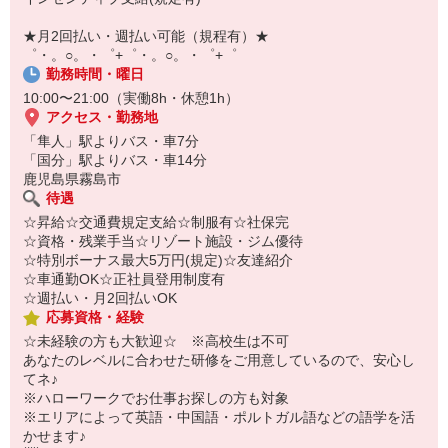
自宅に居ながらスマホでカンタン面接OK！
オンライン面談なのでスピード対応。
★月2回払い・週払い可能（規程有）★
即日登録もOK♪
゜・。○。・゜+゜・。○。・゜+゜
勤務時間・曜日
気になった方はお気軽にご相談ください！
10:00〜21:00（実働8h・休憩1h）
アクセス・勤務地
「隼人」駅よりバス・車7分
「国分」駅よりバス・車14分
鹿児島県霧島市
待遇
☆昇給☆交通費規定支給☆制服有☆社保完
☆資格・残業手当☆リゾート施設・ジム優待
☆特別ボーナス最大5万円(規定)☆友達紹介
☆車通勤OK☆正社員登用制度有
☆週払い・月2回払いOK
応募資格・経験
☆未経験の方も大歓迎☆ ※高校生は不可
あなたのレベルに合わせた研修をご用意しているので、安心し
てネ♪
※ハローワークでお仕事お探しの方も対象
※エリアによって英語・中国語・ポルトガル語などの語学を活
かせます♪