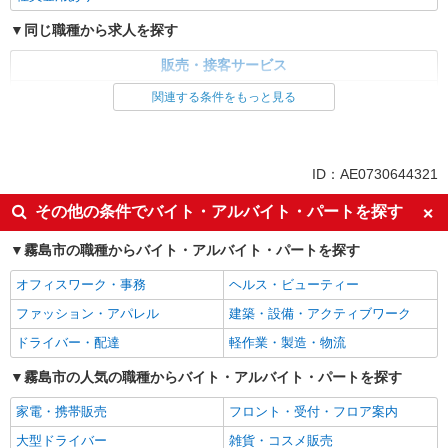
同じ職種から求人を探す
販売・接客サービス
家電・携帯販売
関連する条件をもっと見る
同じ特徴から求人を探す
未経験歓迎
ミドル（40代～）活躍中
ID：AE0730644321
英語が活かせる
ボーナス・賞与あり
その他の条件でバイト・アルバイト・パートを探す
日払い
車通勤OK
霧島市の職種からバイト・アルバイト・パートを探す
交通費支給
社会保険あり
社員登用あり
オフィスワーク・事務
ヘルス・ビューティー
ファッション・アパレル
建築・設備・アクティブワーク
ドライバー・配達
軽作業・製造・物流
霧島市の人気の職種からバイト・アルバイト・パートを探す
家電・携帯販売
フロント・受付・フロア案内
大型ドライバー
雑貨・コスメ販売