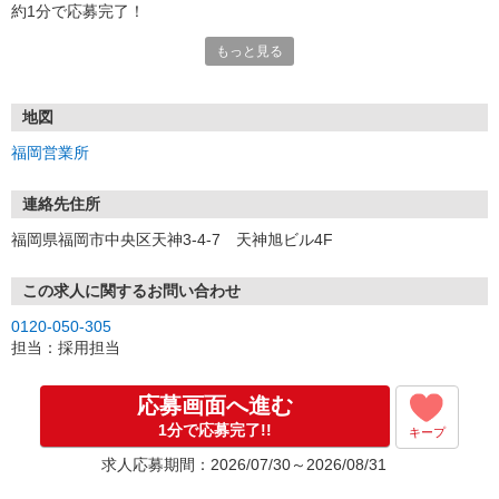
約1分で応募完了！
もっと見る
■電話応募の場合
電話応募も歓迎！（受付:10:00〜20:00）
土日祝も受付中♪
地図
【選考フロー】
福岡営業所
①応募から3営業日を目安に、メールorお電話でご連絡します。
②面接日時を決定！「0120」から始まる電話番号からご連絡します
★スマホでWEB面接（LINEなど）・出張面接・事務所面接と選べま
連絡先住所
す
福岡県福岡市中央区天神3-4-7 天神旭ビル4F
③面接実施（履歴書不要）
④勤務開始（スタート日は応相談）
※ご希望があれば、職場見学の調整もOKです！
この求人に関するお問い合わせ
0120-050-305
お気軽にご応募ください♪
担当：採用担当
応募画面へ進む
1分で応募完了!!
キープ
求人応募期間：2026/07/30～2026/08/31