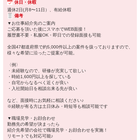
休日・休暇
週休2日(月8〜11日）、有給休暇
備考
▼お仕事紹介先のご案内
ご応募を頂いた後にスマホでWEB面接！
履歴書不要・私服OK・即日での登録面接も可能
全国47都道府県で約5,000件以上の案件を扱っておりますので、
様々な希望に沿ったご提案が可能。
〈例〉
・未経験なので、研修が充実して欲しい
・時給1,600円以上を探している
・自宅からなるべく近くが良い
・入社開始日を相談出来る先が良い
など、面接時にお気軽に相談ください♪
※経験が有る方は土日休み・時短等も相談可能です
▼職場見学・お顔合わせ
勤務先の希望が決まったら
紹介先希望の会社で職場見学・お顔合わせを実施！
リモートでも対応可能♪