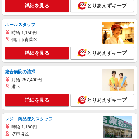
詳細を見る
とりあえずキープ
派遣社員
株式会社シエロ
【softbank】の携帯販売スタッフ
ホールスタッフ
月給220000円〜240000円（経験・能力によ
時給 1,150円
る） 固定残業代:32000円〜48000円（20時間相
当） ※時間外手当は時間外労働の有無にかかわら
仙台市青葉区
鹿児島県霧島市のsoftbankショップ
ず、固定残業代として支給し、相当時間を超える
時間外労働分は法定どおり追加で支給します。 ※
詳細を見る
とりあえずキープ
詳細を見る
キープ
試用期間あり6ヶ月 ※残業代支給 ★交通費別途支
給（規定あり） ゜+゜・。○。・゜+゜・。
○。・゜+゜ 入社祝い金10万円支給(規定有) お友達
派遣社員
総合病院の清掃
を紹介頂くと, インセンティブ支給(規定有) ゜・。
株式会社シエロ
○。・゜+゜・。○。・゜+゜
月給 257,400円
人気機種に詳しくなれる携帯販売
港区
【Y!mobile】
時給1400円〜1450円（経験・能力による） ※
詳細を見る
とりあえずキープ
残業代支給 ★交通費別途支給（規定あり） ゜
+゜・。○。・゜+゜・。○。・゜+゜ 入社祝い金10
鹿児島県霧島市の家電量販店
万円支給(規定有) お友達を紹介頂くと, インセンテ
ィブ支給(規定有) ★月2回払い・週払い可能（規程
レジ・商品陳列スタッフ
詳細を見る
キープ
有）★ ゜・。○。・゜+゜・。○。・゜+゜
時給 1,180円
堺市堺区
派遣社員