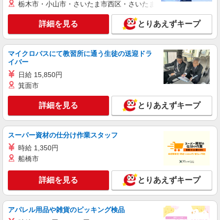
栃木市・小山市・さいたま市西区・さいたま市岩槻区・久喜市・
○。・゜+゜
月給259200円〜300000円（経験・能力によ
る） ※研修期間6か月・時給1500円〜 ※残業代支
詳細を見る
とりあえずキープ
給 ★交通費別途支給（規定あり） ゜+゜・。
鹿児島県霧島市の家電量販店
○。・゜+゜・。○。・゜+゜ 入社祝い金10万円支
給(規定有) お友達を紹介頂くと, インセンティブ支
詳細を見る
キープ
給(規定有) ゜・。○。・゜+゜・。○。・゜+゜
マイクロバスにて教習所に通う生徒の送迎ドラ
イバー
紹介予定派遣
日給 15,850円
株式会社シエロ
箕面市
人気機種に詳しくなれる携帯販売
【Y!mobile】
詳細を見る
とりあえずキープ
時給1400円〜1450円（経験・能力による） ※
残業代支給 ★交通費別途支給（規定あり） ゜
+゜・。○。・゜+゜・。○。・゜+゜ 入社祝い金10
スーパー資材の仕分け作業スタッフ
鹿児島県霧島市の家電量販店
万円支給(規定有) お友達を紹介頂くと, インセンテ
時給 1,350円
ィブ支給(規定有) ★月2回払い・週払い可能（規程
詳細を見る
船橋市
キープ
有）★ ゜・。○。・゜+゜・。○。・゜+゜
詳細を見る
とりあえずキープ
派遣社員
株式会社シエロ
スマホ携帯販売【エーユー】
アパレル用品や雑貨のピッキング検品
月給259200円〜300000円（経験・能力によ