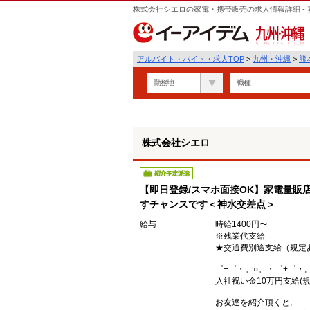
株式会社シエロの家電・携帯販売の求人情報詳細 -
遣
九州・沖縄
アルバイト・バイト・求人TOP
>
九州・沖縄
>
熊
勤務地
職種
株式会社シエロ
紹介予定派遣
【即日登録/スマホ面接OK】家電量販
すチャンスです＜神水交差点＞
給与
時給1400円〜
※残業代支給
★交通費別途支給（規定
゜+゜・。○。・゜+゜・
入社祝い金10万円支給(規
お友達を紹介頂くと,