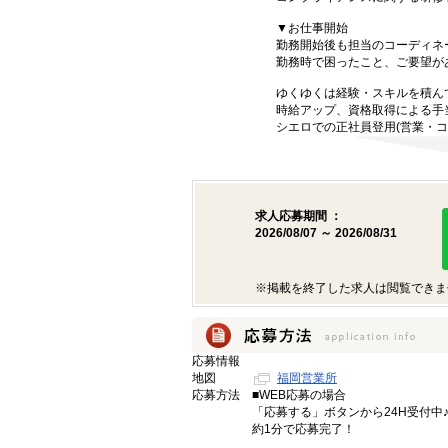
▼お仕事開始
勤務開始後も担当のコーディネ
勤務時で困ったこと、ご要望が
ゆくゆくは経験・スキルを積ん
時給アップ、資格取得による手
シエロでの正社員登用(営業・コ
求人応募期間 ：
2026/08/07 ～ 2026/08/31
※掲載を終了した求人は閲覧できま
応募情報
地図
福岡営業所
応募方法
■WEB応募の場合
「応募する」ボタンから24H受付中
約1分で応募完了！