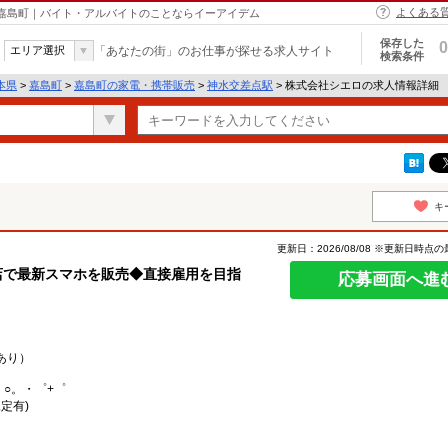
よくある
 嘉島町｜バイト・アルバイトのことならイーアイデム
保存した
0
エリア選択
「あなたの街」のお仕事が探せる求人サイト
検索条件
本県
>
嘉島町
>
嘉島町の家電・携帯販売
>
神水交差点駅
> 株式会社シエロの求人情報詳細
キ
更新日：2026/08/08 ※更新日時点
店で最新スマホを販売◆直接雇用を目指
応募画面へ進
あり）
。○。・゜+゜
定有)