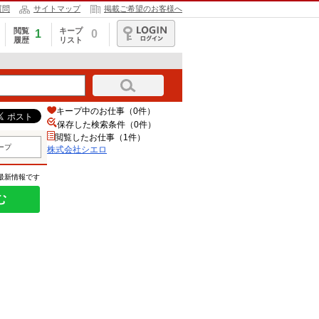
質問
サイトマップ
掲載ご希望のお客様へ
閲覧
キープ
1
0
履歴
リスト
ログイン
キープ中のお仕事（0件）
保存した検索条件（
0
件）
閲覧したお仕事（1件）
ープ
株式会社シエロ
の最新情報です
む