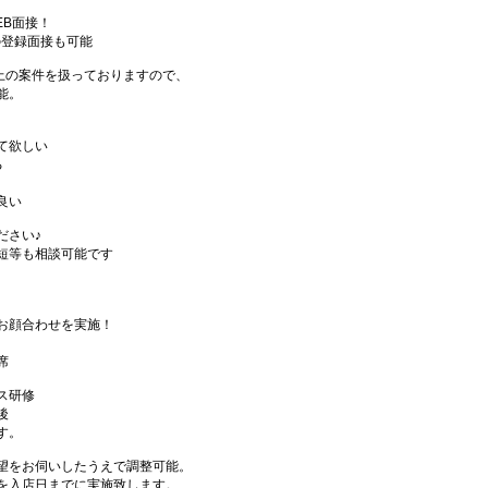
EB面接！
の登録面接も可能
件以上の案件を扱っておりますので、
能。
て欲しい
る
良い
ださい♪
短等も相談可能です
お顔合わせを実施！
席
ス研修
後
す。
望をお伺いしたうえで調整可能。
を入店日までに実施致します。