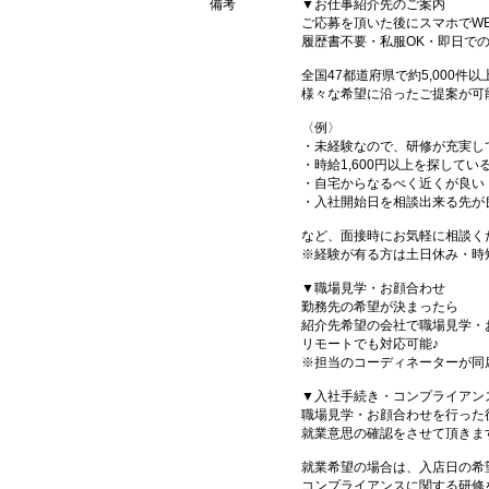
備考
▼お仕事紹介先のご案内
ご応募を頂いた後にスマホでW
履歴書不要・私服OK・即日で
全国47都道府県で約5,000
様々な希望に沿ったご提案が可
〈例〉
・未経験なので、研修が充実し
・時給1,600円以上を探してい
・自宅からなるべく近くが良い
・入社開始日を相談出来る先が
など、面接時にお気軽に相談く
※経験が有る方は土日休み・時
▼職場見学・お顔合わせ
勤務先の希望が決まったら
紹介先希望の会社で職場見学・
リモートでも対応可能♪
※担当のコーディネーターが同
▼入社手続き・コンプライアン
職場見学・お顔合わせを行った
就業意思の確認をさせて頂きま
就業希望の場合は、入店日の希
コンプライアンスに関する研修