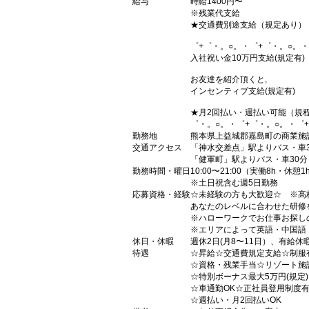
給与
時給1400円〜
※残業代支給
★交通費別途支給（規定あり）
゜+゜・。○。・゜+゜・。○。・
入社祝い金10万円支給(規定有)
お友達を紹介頂くと,
インセンティブ支給(規定有)
★月2回払い・週払い可能（規
゜・。○。・゜+゜・。○。・゜
勤務地
熊本県上益城郡嘉島町の商業施
交通アクセス
「神水交差点」駅よりバス・車3
「健軍町」駅よりバス・車30分
勤務時間・曜日
10:00〜21:00（実働8h・休憩1
※土日祝含む週5日勤務
応募資格・経験
☆未経験の方も大歓迎☆ ※高
あなたのレベルに合わせた研修
※ハローワークでお仕事お探し
※エリアによって英語・中国語
休日・休暇
週休2日(月8〜11日）、有給休
待遇
☆昇給☆交通費規定支給☆制服
☆資格・残業手当☆リゾート施
☆特別ボーナス最大5万円(規定
☆車通勤OK☆正社員登用制度
☆週払い・月2回払いOK