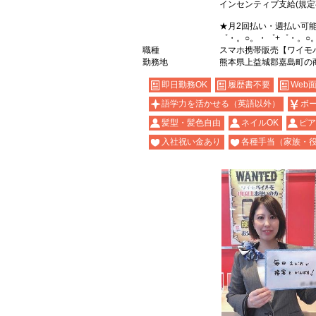
インセンティブ支給(規定
★月2回払い・週払い可
゜・。○。・゜+゜・。○
職種
スマホ携帯販売【ワイモ
勤務地
熊本県上益城郡嘉島町の
即日勤務OK
履歴書不要
Web
語学力を活かせる（英語以外）
ボ
髪型・髪色自由
ネイルOK
ピア
入社祝い金あり
各種手当（家族・