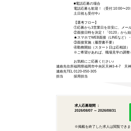
■電話応募の場合
電話応募も歓迎！（受付:10:00〜20:
土日祝も受付中♪
【選考フロー】
①応募から3営業日を目安に、メール
②面接日時を決定！「0120」から
★スマホでWEB面接（LINEなど
③面接実施（履歴書不要）
④勤務開始（スタート日は応相談）
※ご希望があれば、職場見学の調整
お気軽にご応募ください♪
連絡先住所
福岡県福岡市中央区天神3-4-7 天神
連絡先TEL
0120-050-305
担当
採用担当
求人応募期間 ：
2026/08/07 ～ 2026/08/31
※掲載を終了した求人は閲覧できま