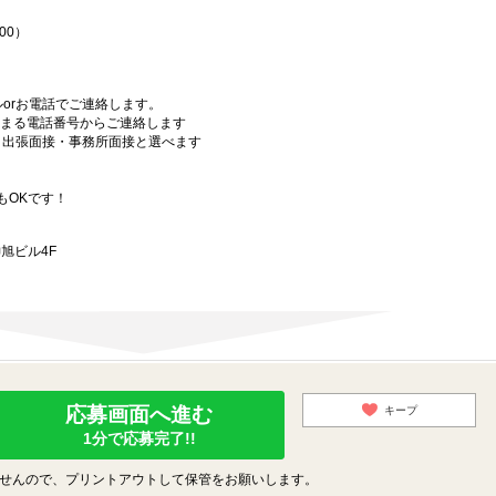
00）
orお電話でご連絡します。
始まる電話番号からご連絡します
）・出張面接・事務所面接と選べます
もOKです！
旭ビル4F
応募画面へ進む
キープ
1分で応募完了!!
せんので、プリントアウトして保管をお願いします。