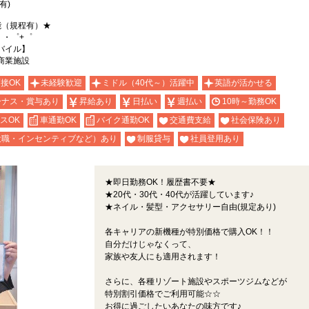
有)
能（規程有）★
。・゜+゜
バイル】
商業施設
面接OK
未経験歓迎
ミドル（40代～）活躍中
英語が活かせる
ーナス・賞与あり
昇給あり
日払い
週払い
10時～勤務OK
スOK
車通勤OK
バイク通勤OK
交通費支給
社会保険あり
役職・インセンティブなど）あり
制服貸与
社員登用あり
★即日勤務OK！履歴書不要★
★20代・30代・40代が活躍しています♪
★ネイル・髪型・アクセサリー自由(規定あり)
各キャリアの新機種が特別価格で購入OK！！
自分だけじゃなくって、
家族や友人にも適用されます！
さらに、各種リゾート施設やスポーツジムなどが
特別割引価格でご利用可能☆☆
お得に過ごしたいあなたの味方です♪