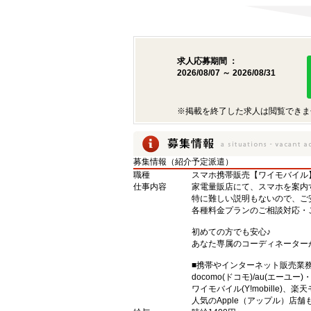
求人応募期間 ：
2026/08/07 ～ 2026/08/31
※掲載を終了した求人は閲覧できま
募集情報（紹介予定派遣）
職種
スマホ携帯販売【ワイモバイル
仕事内容
家電量販店にて、スマホを案内
特に難しい説明もないので、ご
各種料金プランのご相談対応・
初めての方でも安心♪
あなた専属のコーディネーター
■携帯やインターネット販売業
docomo(ドコモ)/au(エーユー
ワイモバイル(Y!mobille)
人気のApple（アップル）店