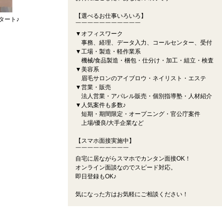
【選べるお仕事いろいろ】
タート♪
￣￣￣￣￣￣￣￣￣￣￣
▼オフィスワーク
事務、経理、データ入力、コールセンター、受付
▼工場・製造・軽作業系
機械/食品製造・梱包・仕分け・加工・組立・検査
▼美容系
眉毛サロンのアイブロウ・ネイリスト・エステ
▼営業・販売
法人営業・アパレル販売・個別指導塾・人材紹介
▼人気案件も多数♪
短期・期間限定・オープニング・官公庁案件
上場/優良/大手企業など
【スマホ面接実施中】
￣￣￣￣￣￣￣￣￣
自宅に居ながらスマホでカンタン面接OK！
オンライン面談なのでスピード対応。
即日登録もOK♪
気になった方はお気軽にご相談ください！