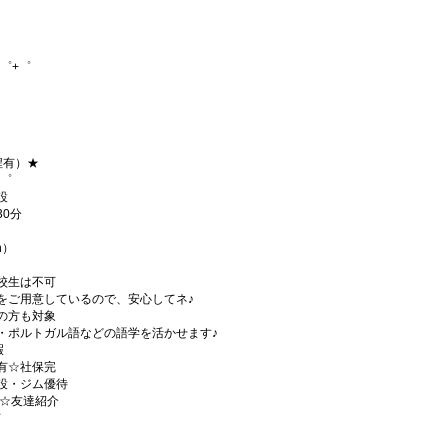
゜+゜
程有）★
+゜
設
0分
h）
校生は不可
をご用意しているので、安心してネ♪
の方も対象
・ポルトガル語などの語学を活かせます♪
暇
有☆社保完
設・ジム優待
)☆友達紹介
有