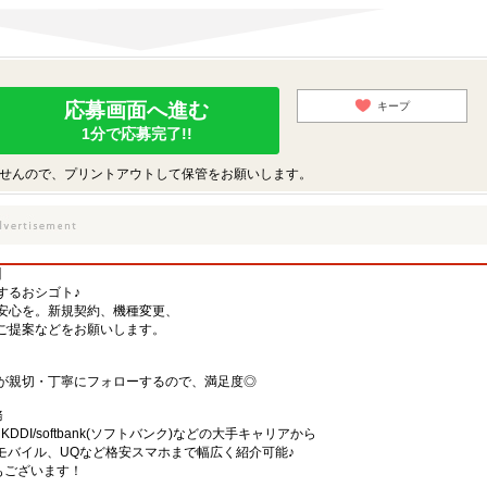
応募画面へ進む
キープ
1分で応募完了!!
せんので、プリントアウトして保管をお願いします。
】
するおシゴト♪
安心を。新規契約、機種変更、
ご提案などをお願いします。
が親切・丁寧にフォローするので、満足度◎
務
)・KDDI/softbank(ソフトバンク)などの大手キャリアから
、楽天モバイル、UQなど格安スマホまで幅広く紹介可能♪
舗もございます！