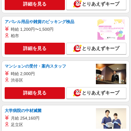
【docomo】人気機種に詳しくなれる携帯販売
詳細を見る
とりあえずキープ
時給1400円〜 ※残業代支給 ★交通費別途支給
（規定あり） ゜+゜・。○。・゜+゜・。○。・゜
+゜ 入社祝い金10万円支給(規定有) お友達を紹介
熊本県熊本市東区のdocomoショップ
アパレル用品や雑貨のピッキング検品
頂くと, インセンティブ支給(規定有) ★月2回払
い・週払い可能（規程有）★ ゜・。○。・゜
時給 1,200円〜1,500円
詳細を見る
キープ
+゜・。○。・゜+゜
柏市
紹介予定派遣
詳細を見る
とりあえずキープ
株式会社シエロ
【ソフトバンク】の店舗スタッフ
マンションの受付・案内スタッフ
時給1250円〜 ※残業代支給 ★交通費別途支給
（規定あり） ゜+゜・。○。・゜+゜・。○。・゜
時給 2,000円
+゜ 入社祝い金10万円支給(規定有) お友達を紹介
熊本県熊本市東区のsoftbankショップ
渋谷区
頂くと, インセンティブ支給(規定有) ★月2回払
い・週払い可能（規程有）★ ゜・。○。・゜
詳細を見る
キープ
詳細を見る
+゜・。○。・゜+゜
とりあえずキープ
紹介予定派遣
大学病院の中材滅菌
株式会社シエロ
【softbank】の携帯販売スタッフ
月給 254,160円
足立区
月給240000円〜300800円:（経験・能力によ
る） 固定残業代:37300円〜46600円（25時間相