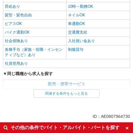
昇給あり
10時～勤務OK
髪型・髪色自由
ネイルOK
ピアスOK
車通勤OK
バイク通勤OK
交通費支給
社会保険あり
入社祝い金あり
各種手当（家族・役職・インセン
制服貸与
ティブなど）あり
社員登用あり
同じ職種から求人を探す
販売・接客サービス
家電・携帯販売
関連する条件をもっと見る
同じ特徴から求人を探す
未経験歓迎
ミドル（40代～）活躍中
ID：AE0807964730
英語が活かせる
ボーナス・賞与あり
その他の条件でバイト・アルバイト・パートを探す
車通勤OK
交通費支給