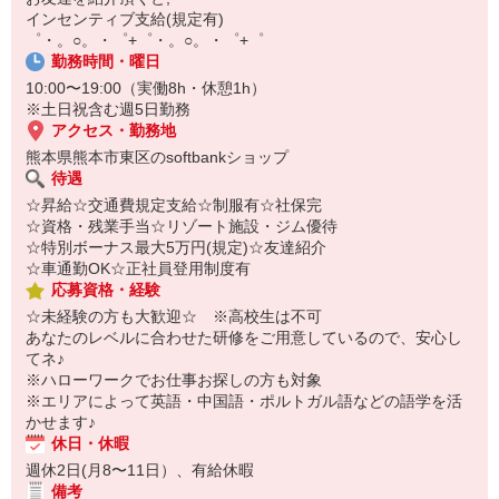
【スマホ面接実施中】
インセンティブ支給(規定有)
￣￣￣￣￣￣￣￣￣
゜・。○。・゜+゜・。○。・゜+゜
自宅に居ながらスマホでカンタン面接OK！
勤務時間・曜日
オンライン面談なのでスピード対応。
10:00〜19:00（実働8h・休憩1h）
※土日祝含む週5日勤務
アクセス・勤務地
熊本県熊本市東区のsoftbankショップ
待遇
☆昇給☆交通費規定支給☆制服有☆社保完
☆資格・残業手当☆リゾート施設・ジム優待
☆特別ボーナス最大5万円(規定)☆友達紹介
☆車通勤OK☆正社員登用制度有
応募資格・経験
☆未経験の方も大歓迎☆ ※高校生は不可
あなたのレベルに合わせた研修をご用意しているので、安心し
てネ♪
※ハローワークでお仕事お探しの方も対象
※エリアによって英語・中国語・ポルトガル語などの語学を活
かせます♪
休日・休暇
週休2日(月8〜11日）、有給休暇
備考