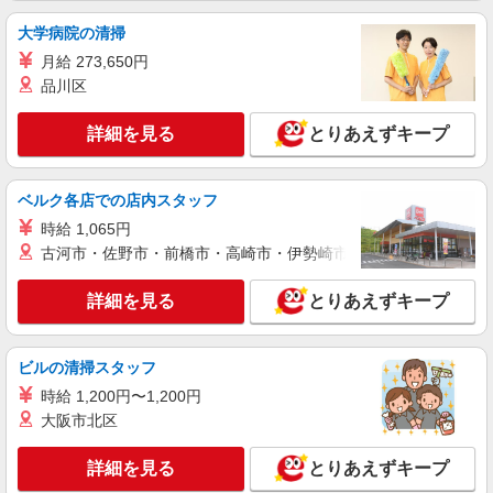
+゜・。○。・゜+゜・。○。・゜+゜ 入社祝い金10
紹介予定派遣
万円支給(規定有) お友達を紹介頂くと, インセンテ
大学病院の清掃
株式会社シエロ
ィブ支給(規定有) ゜・。○。・゜+゜・。○。・゜
【楽天モバイル】人気機種に詳しくなれる携帯
月給 273,650円
+゜
販売
品川区
時給1650円〜1850円（経験・能力による） ※
残業代支給 ★交通費別途支給（規定あり） ゜
詳細を見る
とりあえずキープ
+゜・。○。・゜+゜・。○。・゜+゜ 入社祝い金10
熊本県熊本市東区の楽天モバイルショップ
万円支給(規定有) お友達を紹介頂くと, インセンテ
ィブ支給(規定有) ★月2回払い・週払い可能（規程
ベルク各店での店内スタッフ
詳細を見る
キープ
有）★ ゜・。○。・゜+゜・。○。・゜+゜
時給 1,065円
古河市・佐野市・前橋市・高崎市・伊勢崎市・太田市・館林市・
紹介予定派遣
株式会社シエロ
詳細を見る
とりあえずキープ
【au】人気機種に詳しくなれる携帯販売
未経験：時給1250円〜 経験者：時給1300円〜
※残業代支給 ★交通費別途支給（規定あり） ゜
ビルの清掃スタッフ
+゜・。○。・゜+゜・。○。・゜+゜ 入社祝い金10
熊本県熊本市東区のauショップ
万円支給(規定有) お友達を紹介頂くと, インセンテ
時給 1,200円〜1,200円
ィブ支給(規定有) ★月2回払い・週払い可能（規程
大阪市北区
詳細を見る
キープ
有）★ ゜・。○。・゜+゜・。○。・゜+゜
詳細を見る
とりあえずキープ
派遣社員