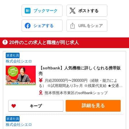
ブックマーク
ポストする
シェアする
URLをシェア
20
件のこの求人と職種が同じ求人
派遣社員
株式会社シエロ
【softbank】人気機種に詳しくなれる携帯販
売
月給200000円〜280000円（経験・能力によ
る） ※試用期間あり3ヶ月 ※残業代支給 ★交通費
別途支給（規定あり） ゜+゜・。○。・゜+゜・。
熊本県熊本市東区のsoftbankショップ
○。・゜+゜ 入社祝い金10万円支給(規定有) お友達
を紹介頂くと, インセンティブ支給(規定有) ゜・。
詳細を見る
キープ
○。・゜+゜・。○。・゜+゜
派遣社員
株式会社シエロ