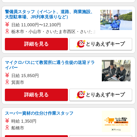
株式会社シエロ
【softbank】人気機種に詳しくなれる携帯販
警備員スタッフ（イベント、道路、商業施設、
売
大型駐車場、JR列車見張りなど）
時給1250円〜 ※残業代支給 ★交通費別途支給
日給 11,000円〜12,100円
（規定あり） ゜+゜・。○。・゜+゜・。○。・゜
栃木市・小山市・さいたま市西区・さいたま市岩槻区・久喜市・
+゜ 入社祝い金10万円支給(規定有) お友達を紹介
熊本県熊本市東区のsoftbankショップ
頂くと, インセンティブ支給(規定有) ★月2回払
詳細を見る
とりあえずキープ
い・週払い可能（規程有）★ ゜・。○。・゜
詳細を見る
キープ
+゜・。○。・゜+゜
マイクロバスにて教習所に通う生徒の送迎ドラ
派遣社員
イバー
株式会社シエロ
日給 15,850円
【au】人気機種に詳しくなれる携帯販売
箕面市
未経験：時給1250円〜 経験者：時給1300円〜
※残業代支給 ★交通費別途支給（規定あり） ゜
詳細を見る
+゜・。○。・゜+゜・。○。・゜+゜ 入社祝い金10
とりあえずキープ
熊本県熊本市東区のauショップ
万円支給(規定有) お友達を紹介頂くと, インセンテ
ィブ支給(規定有) ★月2回払い・週払い可能（規程
詳細を見る
キープ
有）★ ゜・。○。・゜+゜・。○。・゜+゜
スーパー資材の仕分け作業スタッフ
時給 1,350円
派遣社員
船橋市
株式会社シエロ