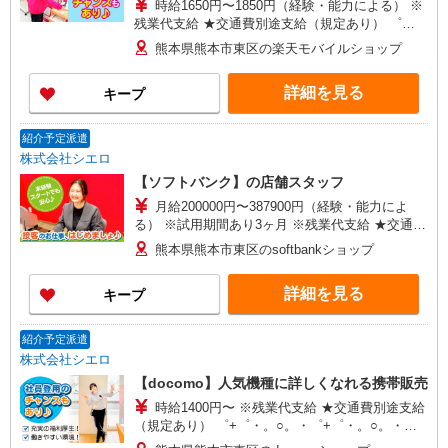
時給1650円〜1850円（経験・能力による） ※
残業代支給 ★交通費別途支給（規定あり） ゜
+゜・。○。・゜+゜・。○。・゜+゜ 入社祝い金10
熊本県熊本市東区の楽天モバイルショップ
万円支給(規定有) お友達を紹介頂くと, インセンテ
ィブ支給(規定有) ★月2回払い・週払い可能（規程
詳細を見る
キープ
有）★ ゜・。○。・゜+゜・。○。・゜+゜
紹介予定派遣
株式会社シエロ
【ソフトバンク】の店舗スタッフ
月給200000円〜387900円（経験・能力によ
る） ※試用期間あり3ヶ月 ※残業代支給 ★交通費
別途支給（規定あり） ゜+゜・。○。・゜+゜・。
熊本県熊本市東区のsoftbankショップ
○。・゜+゜ 入社祝い金10万円支給(規定有) お友達
を紹介頂くと, インセンティブ支給(規定有) ゜・。
詳細を見る
キープ
○。・゜+゜・。○。・゜+゜
紹介予定派遣
株式会社シエロ
【docomo】人気機種に詳しくなれる携帯販売
時給1400円〜 ※残業代支給 ★交通費別途支給
（規定あり） ゜+゜・。○。・゜+゜・。○。・゜
+゜ 入社祝い金10万円支給(規定有) お友達を紹介