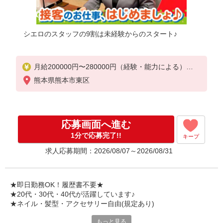
シエロのスタッフの9割は未経験からのスタート♪
月給200000円〜280000円（経験・能力による）
※試用期間あり3ヶ月
熊本県熊本市東区
※残業代支給
★交通費別途支給（規定あり）
゜+゜・。○。・゜+゜・。○。・゜+゜
応募画面へ進む
入社祝い金10万円支給(規定有)
1分で応募完了!!
キープ
お友達を紹介頂くと,
求人応募期間：2026/08/07～2026/08/31
インセンティブ支給(規定有)
゜・。○。・゜+゜・。○。・゜+゜
★即日勤務OK！履歴書不要★
★20代・30代・40代が活躍しています♪
★ネイル・髪型・アクセサリー自由(規定あり)
もっと見る
シエロのスタッフは9割が未経験スタート。