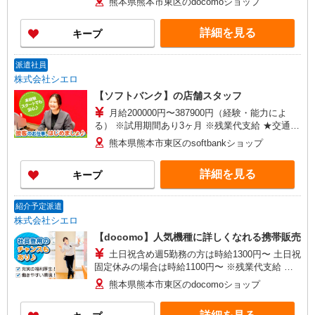
熊本県熊本市東区のdocomoショップ
頂くと, インセンティブ支給(規定有) ★月2回払
い・週払い可能（規程有）★ ゜・。○。・゜
詳細を見る
キープ
+゜・。○。・゜+゜
派遣社員
株式会社シエロ
【ソフトバンク】の店舗スタッフ
月給200000円〜387900円（経験・能力によ
る） ※試用期間あり3ヶ月 ※残業代支給 ★交通費
別途支給（規定あり） ゜+゜・。○。・゜+゜・。
熊本県熊本市東区のsoftbankショップ
○。・゜+゜ 入社祝い金10万円支給(規定有) お友達
を紹介頂くと, インセンティブ支給(規定有) ゜・。
詳細を見る
キープ
○。・゜+゜・。○。・゜+゜
紹介予定派遣
株式会社シエロ
【docomo】人気機種に詳しくなれる携帯販売
土日祝含め週5勤務の方は時給1300円〜 土日祝
固定休みの場合は時給1100円〜 ※残業代支給 ★
交通費別途支給（規定あり） ゜+゜・。○。・゜
熊本県熊本市東区のdocomoショップ
+゜・。○。・゜+゜ 入社祝い金10万円支給(規定
有) お友達を紹介頂くと, インセンティブ支給(規定