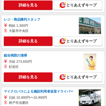
当） ※時間外勤務の有無にかかわらず固定残業代
詳細を見る
とりあえずキープ
熊本県熊本市東区のsoftbankショップ
は支給されます。また、相当時間を超えて時間外
勤務した場合は1分単位で残業代が追加で支給され
詳細を見る
キープ
ます。 ※試用期間あり4ヶ月月給25万円以上 ※残
レジ・商品陳列スタッフ
業代支給 ★交通費別途支給（規定あり） ゜
+゜・。○。・゜+゜・。○。・゜+゜ 入社祝い金10
時給 1,300円
契約社員
万円支給(規定有) お友達を紹介頂くと, インセンテ
大阪市中央区
ソフトバンク健軍東店
ィブ支給(規定有) ゜・。○。・゜+゜・。○。・゜
ソフトバンクショップの携帯販売スタッフ
+゜
詳細を見る
とりあえずキープ
月給 200,000円 〜 280,000円 試用期間あり 3
ヶ月 ※経験・能力による 【試用期間】時給 1050
円 〜 1100 円
■ソフトバンク健軍東店 熊本県 熊本市東区 花
総合病院の清掃
立1丁目 5番17号
月給 273,650円
杉並区
詳細を見る
キープ
詳細を見る
とりあえずキープ
マイクロバスによる施設利用者送迎ドライバー
日給 10,900円〜10,900円
神戸市須磨区