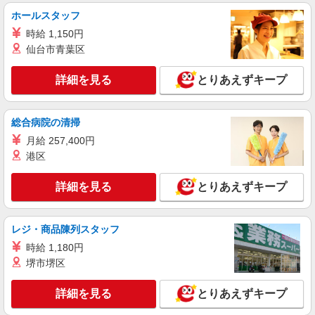
+゜・。○。・゜+゜・。○。・゜+゜ 入社祝い金10
紹介予定派遣
ホールスタッフ
万円支給(規定有) お友達を紹介頂くと, インセンテ
株式会社シエロ
時給 1,150円
ィブ支給(規定有) ゜・。○。・゜+゜・。○。・゜
【softbank】人気機種に詳しくなれる携帯販
+゜
仙台市青葉区
売
時給1250円〜 ※残業代支給 ★交通費別途支給
詳細を見る
とりあえずキープ
（規定あり） ゜+゜・。○。・゜+゜・。○。・゜
+゜ 入社祝い金10万円支給(規定有) お友達を紹介
熊本県熊本市東区のsoftbankショップ
頂くと, インセンティブ支給(規定有) ★月2回払
総合病院の清掃
い・週払い可能（規程有）★ ゜・。○。・゜
詳細を見る
キープ
+゜・。○。・゜+゜
月給 257,400円
港区
紹介予定派遣
株式会社シエロ
詳細を見る
とりあえずキープ
【softbank】人気機種に詳しくなれる携帯販
売
レジ・商品陳列スタッフ
月給240000円〜300800円:（経験・能力によ
る） 固定残業代:37300円〜46600円（25時間相
時給 1,180円
当） ※時間外勤務の有無にかかわらず固定残業代
熊本県熊本市東区のsoftbankショップ
堺市堺区
は支給されます。また、相当時間を超えて時間外
勤務した場合は1分単位で残業代が追加で支給され
詳細を見る
キープ
詳細を見る
ます。 ※試用期間あり4ヶ月月給25万円以上 ※残
とりあえずキープ
業代支給 ★交通費別途支給（規定あり） ゜