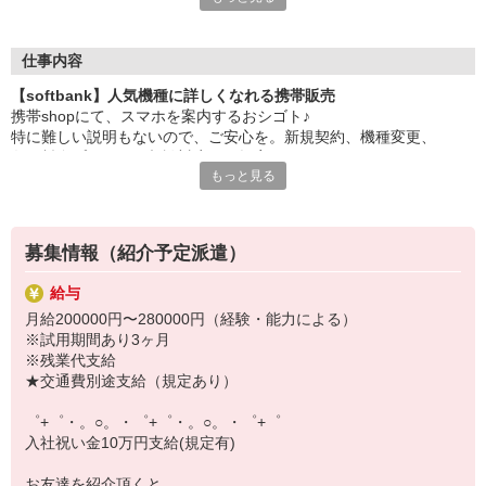
大手キャリアの店舗勤務なので安心・安定！
一度身に着けた知識は、
ずっと先まで役に立ちます！
仕事内容
【softbank】人気機種に詳しくなれる携帯販売
丁寧な研修もあるので、
携帯shopにて、スマホを案内するおシゴト♪
みなさんから働きやすいと好評です♪
特に難しい説明もないので、ご安心を。新規契約、機種変更、
最新アプリ事情やお得なプラン、
各種料金プランのご相談対応・ご提案などをお願いします。
スマホの裏ワザを学べるチャンス♪
もっと見る
初めての方でも安心♪
【選べるお仕事いろいろ】
あなた専属のコーディネーターが親切・丁寧にフォローするので、
￣￣￣￣￣￣￣￣￣￣￣
満足度◎
▼オフィスワーク
募集情報（紹介予定派遣）
事務、経理、データ入力、コールセンター、受付
■携帯やインターネット販売業務
▼工場・製造・軽作業系
給与
docomo(ドコモ)/au(エーユー)・KDDI/softbank(ソフトバンク)など
機械/食品製造・梱包・仕分け・加工・組立・検査
月給200000円〜280000円（経験・能力による）
の大手キャリアから
▼美容系
※試用期間あり3ヶ月
ワイモバイル(Y!mobille)、楽天モバイル、UQなど格安スマホまで幅
眉毛サロンのアイブロウ・ネイリスト・エステ
※残業代支給
広く紹介可能♪
▼営業・販売
★交通費別途支給（規定あり）
人気のApple（アップル）店舗もございます！
法人営業・アパレル販売・個別指導塾・人材紹介
▼人気案件も多数♪
゜+゜・。○。・゜+゜・。○。・゜+゜
短期・期間限定・オープニング・官公庁案件
入社祝い金10万円支給(規定有)
上場/優良/大手企業など
お友達を紹介頂くと,