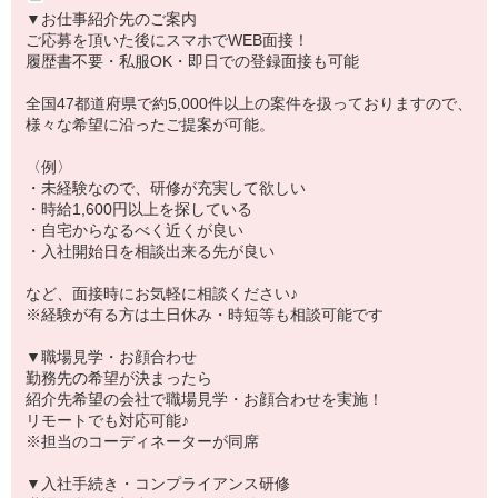
▼お仕事紹介先のご案内
ご応募を頂いた後にスマホでWEB面接！
履歴書不要・私服OK・即日での登録面接も可能
全国47都道府県で約5,000件以上の案件を扱っておりますので、
様々な希望に沿ったご提案が可能。
〈例〉
・未経験なので、研修が充実して欲しい
・時給1,600円以上を探している
・自宅からなるべく近くが良い
・入社開始日を相談出来る先が良い
など、面接時にお気軽に相談ください♪
※経験が有る方は土日休み・時短等も相談可能です
▼職場見学・お顔合わせ
勤務先の希望が決まったら
紹介先希望の会社で職場見学・お顔合わせを実施！
リモートでも対応可能♪
※担当のコーディネーターが同席
▼入社手続き・コンプライアンス研修