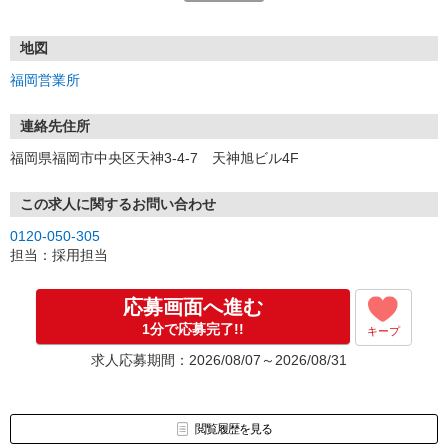
電話応募も歓迎！（受付:10:00〜20:00）
土日祝も受付中♪
地図
【選考フロー】
福岡営業所
①応募から3営業日を目安に、メールorお電話でご連絡します。
②面接日時を決定！「0120」から始まる電話番号からご連絡します
★スマホでWEB面接（LINEなど）・出張面接・事務所面接と選べま
連絡先住所
す
福岡県福岡市中央区天神3-4-7 天神旭ビル4F
③面接実施（履歴書不要）
④勤務開始（スタート日は応相談）
※ご希望があれば、職場見学の調整もOKです！
この求人に関するお問い合わせ
0120-050-305
お気軽にご応募ください♪
担当：採用担当
応募画面へ進む
1分で応募完了!!
キープ
求人応募期間：2026/08/07～2026/08/31
閲覧履歴を見る