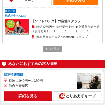
詳細を見る
キープ
有) ★月2回払い・週払い可能（規程有）★ ゜・。
○。・゜+゜・。○。・゜+゜
派遣社員
株式会社シエロ
【ソフトバンク】の店舗スタッフ
時給1250円〜 ※残業代支給 ★交通費別途支給
（規定あり） ゜+゜・。○。・゜+゜・。○。・゜
+゜ 入社祝い金10万円支給(規定有) お友達を紹介
熊本県熊本市東区のsoftbankショップ
頂くと, インセンティブ支給(規定有) ★月2回払
い・週払い可能（規程有）★ ゜・。○。・゜
詳細を見る
キープ
+゜・。○。・゜+゜
もっと見る
派遣社員
株式会社シエロ
あなたにおすすめの求人情報
【softbank】人気機種に詳しくなれる携帯販
売
個別指導講師
月給240000円〜300800円:（経験・能力によ
時給 1,040円〜1,390円
る） 固定残業代:37300円〜46600円（25時間相
仙台市青葉区
当） ※時間外勤務の有無にかかわらず固定残業代
熊本県熊本市東区のsoftbankショップ
は支給されます。また、相当時間を超えて時間外
勤務した場合は1分単位で残業代が追加で支給され
詳細を見る
とりあえずキープ
詳細を見る
キープ
ます。 ※試用期間あり4ヶ月月給25万円以上 ※残
業代支給 ★交通費別途支給（規定あり） ゜