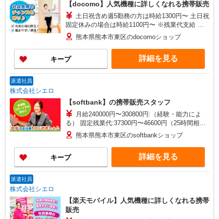
【docomo】人気機種に詳しくなれる携帯販売
土日祝含め週5勤務の方は時給1300円〜 土日祝
固定休みの場合は時給1100円〜 ※残業代支給 ★
交通費別途支給（規定あり） ゜+゜・。○。・゜
熊本県熊本市東区のdocomoショップ
+゜・。○。・゜+゜ 入社祝い金10万円支給(規定
有) お友達を紹介頂くと, インセンティブ支給(規定
詳細を見る
キープ
有) ★月2回払い・週払い可能（規程有）★ ゜・。
○。・゜+゜・。○。・゜+゜
派遣社員
株式会社シエロ
【softbank】の携帯販売スタッフ
月給240000円〜300800円:（経験・能力によ
る） 固定残業代:37300円〜46600円（25時間相
当） ※時間外勤務の有無にかかわらず固定残業代
熊本県熊本市東区のsoftbankショップ
は支給されます。また、相当時間を超えて時間外
勤務した場合は1分単位で残業代が追加で支給され
詳細を見る
キープ
ます。 ※試用期間あり4ヶ月月給25万円以上 ※残
業代支給 ★交通費別途支給（規定あり） ゜
+゜・。○。・゜+゜・。○。・゜+゜ 入社祝い金10
派遣社員
万円支給(規定有) お友達を紹介頂くと, インセンテ
株式会社シエロ
ィブ支給(規定有) ゜・。○。・゜+゜・。○。・゜
【楽天モバイル】人気機種に詳しくなれる携帯
+゜
販売