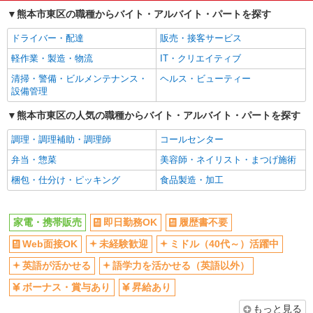
熊本市東区の職種からバイト・アルバイト・パートを探す
社会保険あり
社員登用あり
ドライバー・配達
販売・接客サービス
軽作業・製造・物流
IT・クリエイティブ
清掃・警備・ビルメンテナンス・
ヘルス・ビューティー
設備管理
熊本市東区の人気の職種からバイト・アルバイト・パートを探す
調理・調理補助・調理師
コールセンター
弁当・惣菜
美容師・ネイリスト・まつげ施術
梱包・仕分け・ピッキング
食品製造・加工
家電・携帯販売
即日勤務OK
履歴書不要
Web面接OK
未経験歓迎
ミドル（40代～）活躍中
英語が活かせる
語学力を活かせる（英語以外）
ボーナス・賞与あり
昇給あり
もっと見る