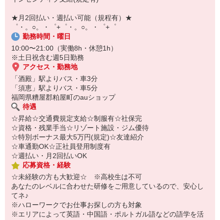
【スマホ面接実施中】
￣￣￣￣￣￣￣￣￣
★月2回払い・週払い可能（規程有）★
自宅に居ながらスマホでカンタン面接OK！
゜・。○。・゜+゜・。○。・゜+゜
オンライン面談なのでスピード対応。
勤務時間・曜日
10:00〜21:00（実働8h・休憩1h）
※土日祝含む週5日勤務
アクセス・勤務地
「酒殿」駅よりバス・車3分
「須恵」駅よりバス・車5分
福岡県糟屋郡粕屋町のauショップ
待遇
☆昇給☆交通費規定支給☆制服有☆社保完
☆資格・残業手当☆リゾート施設・ジム優待
☆特別ボーナス最大5万円(規定)☆友達紹介
☆車通勤OK☆正社員登用制度有
☆週払い・月2回払いOK
応募資格・経験
☆未経験の方も大歓迎☆ ※高校生は不可
あなたのレベルに合わせた研修をご用意しているので、安心し
てネ♪
※ハローワークでお仕事お探しの方も対象
※エリアによって英語・中国語・ポルトガル語などの語学を活