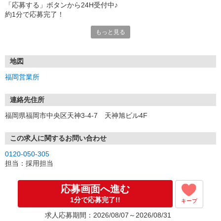
「応募する」ボタンから24H受付中♪
約1分で応募完了！
もっと見る
■電話応募の場合
電話応募も歓迎！（受付:10:00〜20:00）
土日祝も受付中♪
地図
【選考フロー】
福岡営業所
①応募から3営業日を目安に、メールorお電話でご連絡します。
②面接日時を決定！「0120」から始まる電話番号からご連絡します
★スマホでWEB面接（LINEなど）・出張面接・事務所面接と選べま
連絡先住所
す
福岡県福岡市中央区天神3-4-7 天神旭ビル4F
③面接実施（履歴書不要）
④勤務開始（スタート日は応相談）
※ご希望があれば、職場見学の調整もOKです！
この求人に関するお問い合わせ
0120-050-305
お気軽にご応募ください♪
担当：採用担当
応募画面へ進む
1分で応募完了!!
キープ
求人応募期間：2026/08/07～2026/08/31