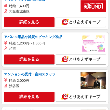
と, インセンティブ支給(規定有) ★月2回払い・週
株式会社シエロ
払い可能（規程有）★ ゜・。○。・゜+゜・。
時給 1,400円
携帯販売スタッフ【au】
○。・゜+゜
大阪市城東区
時給1500円〜 ※残業代支給 ★交通費別途支給
（規定あり） 【資格手当制度】 au資格取得で
詳細を見る
とりあえずキープ
5200〜11400円/月支給 家電アドバイザー資格をお
福岡県糟屋郡粕屋町
持ちの方はグレードに合わせて2500〜5000円/月支
給 ※入社後獲得も対象 【役割手当】 CSA（チ
詳細を見る
キープ
アパレル用品や雑貨のピッキング検品
ーフセールスアドバイザー）に昇格すると16600
円/月支給 ゜+゜・。○。・゜+゜・。○。・゜+゜
時給 1,200円〜1,500円
入社祝い金10万円支給(規定有) お友達を紹介頂く
派遣社員
紹介予定派遣
柏市
と, インセンティブ支給(規定有) ★月2回払い・週
株式会社シエロ
払い可能（規程有）★ ゜・。○。・゜+゜・。
スマホ携帯販売【エーユー】
○。・゜+゜
詳細を見る
とりあえずキープ
時給1500円〜 ※残業代支給 ★交通費別途支給
（規定あり） 【資格手当制度】 au資格取得で
5200〜11400円/月支給 家電アドバイザー資格をお
マンションの受付・案内スタッフ
福岡県糟屋郡粕屋町
持ちの方はグレードに合わせて2500〜5000円/月支
時給 2,000円
給 ※入社後獲得も対象 【役割手当】 CSA（チ
詳細を見る
キープ
渋谷区
ーフセールスアドバイザー）に昇格すると16600
円/月支給 ゜+゜・。○。・゜+゜・。○。・゜+゜
入社祝い金10万円支給(規定有) お友達を紹介頂く
詳細を見る
とりあえずキープ
派遣社員
紹介予定派遣
と, インセンティブ支給(規定有) ★月2回払い・週
株式会社シエロ
払い可能（規程有）★ ゜・。○。・゜+゜・。
携帯販売スタッフ【au】
○。・゜+゜