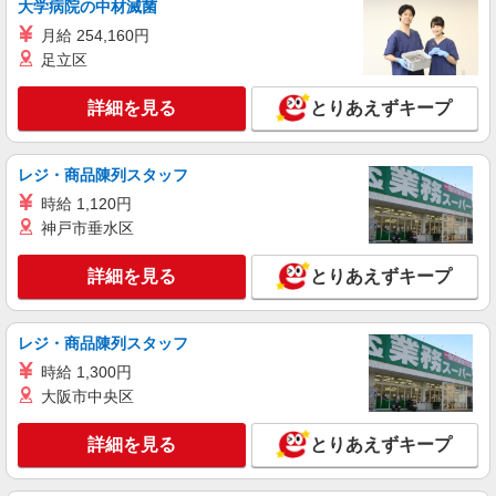
大学病院の中材滅菌
時給1500円〜 ※残業代支給 ★交通費別途支給
月給 254,160円
（規定あり） 【資格手当制度】 au資格取得で
5200〜11400円/月支給 家電アドバイザー資格をお
足立区
福岡県粕屋町の家電量販店
持ちの方はグレードに合わせて2500〜5000円/月支
給 ※入社後獲得も対象 【役割手当】 CSA（チ
詳細を見る
とりあえずキープ
詳細を見る
キープ
ーフセールスアドバイザー）に昇格すると16600
円/月支給 ゜+゜・。○。・゜+゜・。○。・゜+゜
入社祝い金10万円支給(規定有) お友達を紹介頂く
レジ・商品陳列スタッフ
と, インセンティブ支給(規定有) ★月2回払い・週
払い可能（規程有）★ ゜・。○。・゜+゜・。
時給 1,120円
○。・゜+゜
神戸市垂水区
詳細を見る
とりあえずキープ
レジ・商品陳列スタッフ
時給 1,300円
大阪市中央区
詳細を見る
とりあえずキープ