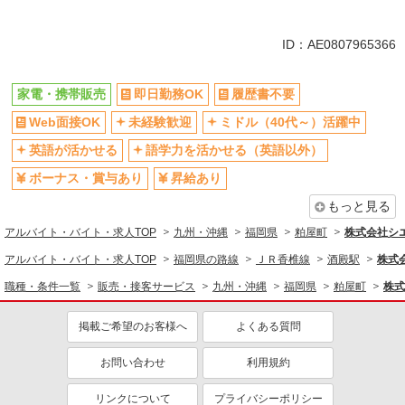
同じ特徴から求人を探す
未経験歓迎
ミドル（40代～）活躍中
ID：AE0807965366
英語が活かせる
ボーナス・賞与あり
日払い
車通勤OK
家電・携帯販売
即日勤務OK
履歴書不要
交通費支給
社会保険あり
Web面接OK
未経験歓迎
ミドル（40代～）活躍中
社員登用あり
英語が活かせる
語学力を活かせる（英語以外）
ボーナス・賞与あり
昇給あり
もっと見る
アルバイト・バイト・求人TOP
九州・沖縄
福岡県
粕屋町
株式会社シ
アルバイト・バイト・求人TOP
福岡県の路線
ＪＲ香椎線
酒殿駅
株式
職種・条件一覧
販売・接客サービス
九州・沖縄
福岡県
粕屋町
株式
掲載ご希望のお客様へ
よくある質問
お問い合わせ
利用規約
リンクについて
プライバシーポリシー