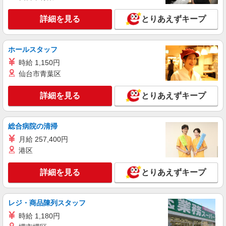
詳細を見る
キープ
○。・゜+゜
詳細を見る
とりあえずキープ
派遣社員
紹介予定派遣
株式会社シエロ
ホールスタッフ
人気機種に詳しくなれる携帯販売【docomo】
時給 1,150円
時給1300円〜 ※残業代支給 ★交通費別途支給
（規定あり） ゜+゜・。○。・゜+゜・。○。・゜
仙台市青葉区
+゜ 入社祝い金10万円支給(規定有) お友達を紹介
福岡県糟屋郡粕屋町の商業施設
頂くと, インセンティブ支給(規定有) ★月2回払
詳細を見る
とりあえずキープ
い・週払い可能（規程有）★ ゜・。○。・゜
詳細を見る
キープ
+゜・。○。・゜+゜
総合病院の清掃
正社員
月給 257,400円
ワイモバイルイオンモール福岡店
港区
ワイモバイルショップの携帯販売スタッフ
月給 180,000円 〜 250,000円 試用期間あり 3
詳細を見る
とりあえずキープ
ヶ月 ※経験・能力による 【試用期間】月給
180000 円 〜 250000 円
■ワイモバイルイオンモール福岡店 福岡県糟屋
郡粕屋町大字酒殿字老ノ木192‐1
レジ・商品陳列スタッフ
時給 1,180円
詳細を見る
キープ