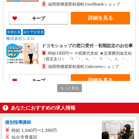
他・交通費当社規定・達成手当・役職手当・アド
福岡県糟屋郡粕屋町のsoftbankショップ
バイザー手当・その他手当有・賞与年2回 ※残業
代支給 ゜+゜・。○。・゜+゜・。○。・゜+゜ 入
詳細を見る
キープ
社祝い金10万円支給(規定有) お友達を紹介頂くと,
インセンティブ支給(規定有) ゜・。○。・゜
+゜・。○。・゜+゜
派遣社員
紹介予定派遣
株式会社シエロ
ドコモショップの窓口受付・初期設定のお仕事
時給1300円〜 ※残業代支給 ★交通費別途支給
（規定あり） ゜+゜・。○。・゜+゜・。○。・゜
+゜ 入社祝い金10万円支給(規定有) お友達を紹介
福岡県糟屋郡粕屋町のdocomoショップ
頂くと, インセンティブ支給(規定有) ★月2回払
い・週払い可能（規程有）★ ゜・。○。・゜
詳細を見る
キープ
+゜・。○。・゜+゜
もっと見る
派遣社員
紹介予定派遣
株式会社シエロ
あなたにおすすめの求人情報
【softbank】の携帯販売スタッフ
月給220000円〜300000円（経験・能力によ
る） ※残業代支給 ★交通費別途支給（規定あり）
個別指導講師
゜+゜・。○。・゜+゜・。○。・゜+゜ 入社祝い金
福岡県糟屋郡粕屋町のsoftbankショップ
時給 1,040円〜1,390円
10万円支給(規定有) お友達を紹介頂くと, インセン
仙台市青葉区
ティブ支給(規定有) ゜・。○。・゜+゜・。