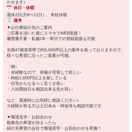
かせます♪
休日・休暇
週休2日(月8〜11日）、有給休暇
備考
▼お仕事紹介先のご案内
ご応募を頂いた後にスマホでWEB面接！
履歴書不要・私服OK・即日での登録面接も可能
全国47都道府県で約5,000件以上の案件を扱っておりますので、
様々な希望に沿ったご提案が可能。
〈例〉
・未経験なので、研修が充実して欲しい
・時給1,600円以上を探している
・自宅からなるべく近くが良い
・入社開始日を相談出来る先が良い
など、面接時にお気軽に相談ください♪
※経験が有る方は土日休み・時短等も相談可能です
▼職場見学・お顔合わせ
勤務先の希望が決まったら
紹介先希望の会社で職場見学・お顔合わせを実施！