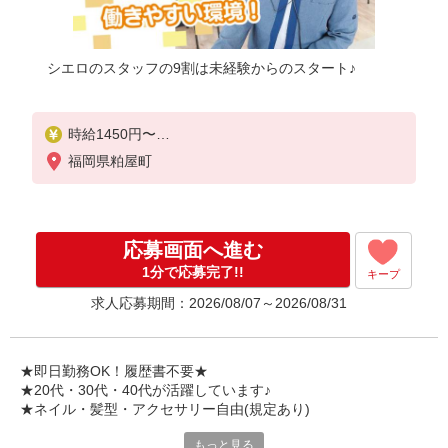
シエロのスタッフの9割は未経験からのスタート♪
時給1450円〜
※残業代支給
福岡県粕屋町
★交通費別途支給（規定あり）
゜+゜・。○。・゜+゜・。○。・゜+゜
入社祝い金10万円支給(規定有)
応募画面へ進む
お友達を紹介頂くと,
1分で応募完了!!
キープ
インセンティブ支給(規定有)
求人応募期間：2026/08/07～2026/08/31
★月2回払い・週払い可能（規程有）★
゜・。○。・゜+゜・。○。・゜+゜
★即日勤務OK！履歴書不要★
★20代・30代・40代が活躍しています♪
★ネイル・髪型・アクセサリー自由(規定あり)
もっと見る
シエロのスタッフは9割が未経験スタート。