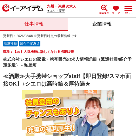
九州・沖縄
の求人
▼エリア変更
仕事情報
企業情報
更新日：2026/08/08 ※更新日時点の最新情報です
派遣社員
紹介予定派遣
職種：【au】人気機種に詳しくなれる携帯販売
株式会社シエロの家電・携帯販売の求人情報詳細（派遣社員/紹介予
定派遣） - 粕屋町
≪酒殿≫大手携帯ショップstaff【即日登録/スマホ面
接OK】♪シエロは高時給＆厚待遇★