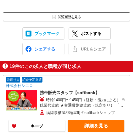
閲覧履歴を見る
ブックマーク
ポストする
シェアする
URLをシェア
19
件のこの求人と職種が同じ求人
派遣社員
紹介予定派遣
株式会社シエロ
携帯販売スタッフ【softbank】
時給1400円〜1450円（経験・能力による） ※
残業代支給 ★交通費別途支給（規定あり） ゜
+゜・。○。・゜+゜・。○。・゜+゜ 入社祝い金10
福岡県糟屋郡粕屋町のsoftbankショップ
万円支給(規定有) お友達を紹介頂くと, インセンテ
ィブ支給(規定有) ★月2回払い・週払い可能（規程
詳細を見る
キープ
有）★ ゜・。○。・゜+゜・。○。・゜+゜