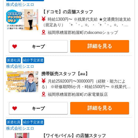
株式会社シエロ
【ドコモ】の店舗スタッフ
時給1300円〜 ※残業代支給 ★交通費別途支給
（規定あり） ゜+゜・。○。・゜+゜・。○。・゜
+゜ 入社祝い金10万円支給(規定有) お友達を紹介
福岡県糟屋郡粕屋町のdocomoショップ
頂くと, インセンティブ支給(規定有) ★月2回払
い・週払い可能（規程有）★ ゜・。○。・゜
詳細を見る
キープ
+゜・。○。・゜+゜
派遣社員
紹介予定派遣
株式会社シエロ
携帯販売スタッフ【au】
月給259200円〜300000円（経験・能力によ
る） ※研修期間6か月・時給1500円〜 ※残業代支
給 ★交通費別途支給（規定あり） ゜+゜・。
福岡県糟屋郡粕屋町の家電量販店
○。・゜+゜・。○。・゜+゜ 入社祝い金10万円支
給(規定有) お友達を紹介頂くと, インセンティブ支
詳細を見る
キープ
給(規定有) ゜・。○。・゜+゜・。○。・゜+゜
派遣社員
紹介予定派遣
株式会社シエロ
【ワイモバイル】の店舗スタッフ