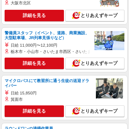
大阪市北区
正社員
ソフトバンク門松店
詳細を見る
とりあえずキープ
ソフトバンクショップの携帯販売スタッフ
月給 180,000円 〜 250,000円 試用期間あり 3
ヶ月 ※経験・能力による 【試用期間】月給
警備員スタッフ（イベント、道路、商業施設、
180000 円 〜 250000 円
大型駐車場、JR列車見張りなど）
■ソフトバンク門松店 福岡県 糟屋郡粕屋町 大
字大隈 字畑田124番3
日給 11,000円〜12,100円
栃木市・小山市・さいたま市西区・さいたま市岩槻区・久喜市・
詳細を見る
キープ
詳細を見る
とりあえずキープ
派遣社員
紹介予定派遣
株式会社シエロ
マイクロバスにて教習所に通う生徒の送迎ドラ
人気機種に詳しくなれる携帯販売【au】
イバー
時給1500円〜 ※残業代支給 ★交通費別途支給
日給 15,850円
（規定あり） 【資格手当制度】 au資格取得で
5200〜11400円/月支給 家電アドバイザー資格をお
箕面市
福岡県粕屋町の家電量販店
持ちの方はグレードに合わせて2500〜5000円/月支
給 ※入社後獲得も対象 【役割手当】 CSA（チ
詳細を見る
とりあえずキープ
詳細を見る
キープ
ーフセールスアドバイザー）に昇格すると16600
円/月支給 ゜+゜・。○。・゜+゜・。○。・゜+゜
入社祝い金10万円支給(規定有) お友達を紹介頂く
派遣社員
紹介予定派遣
ラウンドワンの清掃作業員