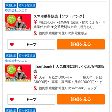
派遣社員
紹介予定派遣
株式会社シエロ
スマホ携帯販売【ソフトバンク】
時給1400円〜1450円（経験・能力による） ※
残業代支給 ★交通費別途支給（規定あり） ゜
+゜・。○。・゜+゜・。○。・゜+゜ 入社祝い金10
福岡県糟屋郡粕屋町の家電量販店
万円支給(規定有) お友達を紹介頂くと, インセンテ
ィブ支給(規定有) ★月2回払い・週払い可能（規程
詳細を見る
キープ
有）★ ゜・。○。・゜+゜・。○。・゜+゜
派遣社員
紹介予定派遣
株式会社シエロ
【softbank】人気機種に詳しくなれる携帯販
売
大卒：月給240000円〜 短大卒：月給
230000円〜 高卒・専門卒：月給220000円〜 その
他・交通費当社規定・達成手当・役職手当・アド
福岡県糟屋郡粕屋町のsoftbankショップ
バイザー手当・その他手当有・賞与年2回 ※残業
代支給 ゜+゜・。○。・゜+゜・。○。・゜+゜ 入
詳細を見る
キープ
社祝い金10万円支給(規定有) お友達を紹介頂くと,
インセンティブ支給(規定有) ゜・。○。・゜
+゜・。○。・゜+゜
派遣社員
紹介予定派遣