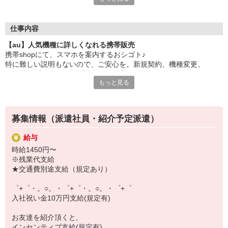
大手キャリアの店舗勤務なので安心・安定！
一度身に着けた知識は、
ずっと先まで役に立ちます！
仕事内容
【au】人気機種に詳しくなれる携帯販売
丁寧な研修もあるので、
携帯shopにて、スマホを案内するおシゴト♪
みなさんから働きやすいと好評です♪
特に難しい説明もないので、ご安心を。新規契約、機種変更、
最新アプリ事情やお得なプラン、
各種料金プランのご相談対応・ご提案などをお願いします。
スマホの裏ワザを学べるチャンス♪
もっと見る
初めての方でも安心♪
【選べるお仕事いろいろ】
あなた専属のコーディネーターが親切・丁寧にフォローするので、
￣￣￣￣￣￣￣￣￣￣￣
満足度◎
▼オフィスワーク
募集情報（派遣社員・紹介予定派遣）
事務、経理、データ入力、コールセンター、受付
■携帯やインターネット販売業務
▼工場・製造・軽作業系
給与
docomo(ドコモ)/au(エーユー)・KDDI/softbank(ソフトバンク)など
機械/食品製造・梱包・仕分け・加工・組立・検査
時給1450円〜
の大手キャリアから
▼美容系
※残業代支給
ワイモバイル(Y!mobille)、楽天モバイル、UQなど格安スマホまで幅
眉毛サロンのアイブロウ・ネイリスト・エステ
★交通費別途支給（規定あり）
広く紹介可能♪
▼営業・販売
人気のApple（アップル）店舗もございます！
法人営業・アパレル販売・個別指導塾・人材紹介
゜+゜・。○。・゜+゜・。○。・゜+゜
▼人気案件も多数♪
入社祝い金10万円支給(規定有)
短期・期間限定・オープニング・官公庁案件
上場/優良/大手企業など
お友達を紹介頂くと,
インセンティブ支給(規定有)