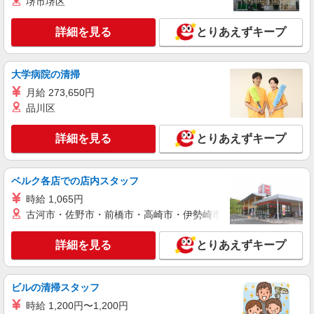
堺市堺区
正社員
詳細を見る
とりあえずキープ
ソフトバンク粕屋仲原店
ソフトバンクショップの携帯販売スタッフ
月給 220,000円 〜 300,000円 固定残業代:
大学病院の清掃
35,000円 〜 40,000円（20時間相当） ＊時間外手
月給 273,650円
当は時間外労働の有無にかかわらず、固定残業代
■ソフトバンク粕屋仲原店 福岡県 糟屋郡粕屋
として支給し、相当時間を超える時間外労働分は
品川区
町 大字仲原 2546
法定どおり追加で支給します。 試用期間あり 3ヶ
月 ※経験・能力による 【試用期間】月給 220000
詳細を見る
とりあえずキープ
詳細を見る
キープ
円 〜 240000 円
正社員
ベルク各店での店内スタッフ
ソフトバンクイオンモール福岡店
時給 1,065円
ソフトバンクショップの携帯販売スタッフ
古河市・佐野市・前橋市・高崎市・伊勢崎市・太田市・館林市・
月給 180,000円 〜 250,000円 試用期間あり 3
ヶ月 ※経験・能力による 【試用期間】月給
詳細を見る
とりあえずキープ
180000 円 〜 250000 円
■ソフトバンクイオンモール福岡店 福岡県 糟
屋郡粕屋町 大字酒殿 字老ノ木192‐1 イオンモー
ル福岡1階059‐A
ビルの清掃スタッフ
詳細を見る
キープ
時給 1,200円〜1,200円