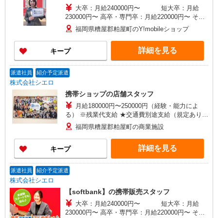
大卒：月給240000円〜 短大卒：月給
230000円〜 高卒・専門卒：月給220000円〜 その
他・達成手当・役職手当・アドバイザー手当・そ
福岡県糟屋郡粕屋町のY!mobileショップ
の他手当有・賞与年2回 ※残業代支給 ★交通費別
途支給（規定あり） ゜+゜・。○。・゜+゜・。
詳細を見る
キープ
○。・゜+゜ 入社祝い金10万円支給(規定有) お友達
を紹介頂くと, インセンティブ支給(規定有) ゜・。
○。・゜+゜・。○。・゜+゜
派遣社員
紹介予定派遣
株式会社シエロ
携帯ショップの店舗スタッフ
月給180000円〜250000円（経験・能力によ
る） ※残業代支給 ★交通費別途支給（規定あり）
゜+゜・。○。・゜+゜・。○。・゜+゜ 入社祝い金
福岡県糟屋郡粕屋町の商業施設
10万円支給(規定有) お友達を紹介頂くと, インセン
ティブ支給(規定有) ゜・。○。・゜+゜・。
詳細を見る
キープ
○。・゜+゜
派遣社員
紹介予定派遣
株式会社シエロ
【softbank】の携帯販売スタッフ
大卒：月給240000円〜 短大卒：月給
230000円〜 高卒・専門卒：月給220000円〜 その