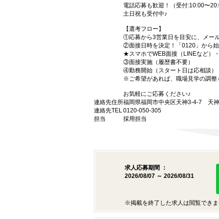
電話応募も歓迎！（受付:10:00〜20:
土日祝も受付中♪
【選考フロー】
①応募から3営業日を目安に、メール
②面接日時を決定！「0120」から
★スマホでWEB面接（LINEなど
③面接実施（履歴書不要）
④勤務開始（スタート日は応相談）
※ご希望があれば、職場見学の調整
お気軽にご応募ください♪
連絡先住所
福岡県福岡市中央区天神3-4-7 天神
連絡先TEL
0120-050-305
担当
採用担当
求人応募期間 ：
2026/08/07 ～ 2026/08/31
※掲載を終了した求人は閲覧できま