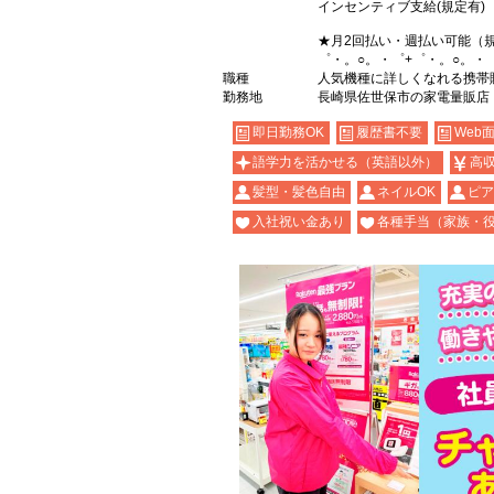
インセンティブ支給(規定有)
★月2回払い・週払い可能（
゜・。○。・゜+゜・。○。・
職種
人気機種に詳しくなれる携帯
勤務地
長崎県佐世保市の家電量販店
即日勤務OK
履歴書不要
Web
語学力を活かせる（英語以外）
高
髪型・髪色自由
ネイルOK
ピア
入社祝い金あり
各種手当（家族・