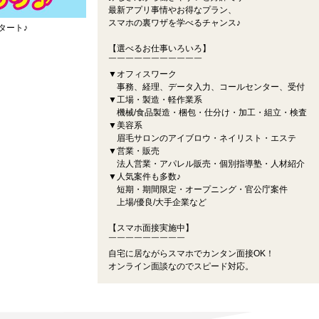
最新アプリ事情やお得なプラン、
スマホの裏ワザを学べるチャンス♪
タート♪
【選べるお仕事いろいろ】
￣￣￣￣￣￣￣￣￣￣￣
▼オフィスワーク
事務、経理、データ入力、コールセンター、受付
▼工場・製造・軽作業系
機械/食品製造・梱包・仕分け・加工・組立・検査
▼美容系
眉毛サロンのアイブロウ・ネイリスト・エステ
▼営業・販売
法人営業・アパレル販売・個別指導塾・人材紹介
▼人気案件も多数♪
短期・期間限定・オープニング・官公庁案件
上場/優良/大手企業など
【スマホ面接実施中】
￣￣￣￣￣￣￣￣￣
自宅に居ながらスマホでカンタン面接OK！
オンライン面談なのでスピード対応。