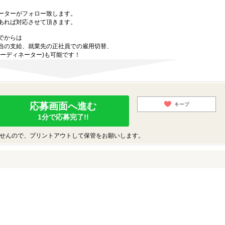
ーターがフォロー致します。
あれば対応させて頂きます。
でからは
当の支給、就業先の正社員での雇用切替、
ーディネーター)も可能です！
応募画面へ進む
キープ
1分で応募完了!!
せんので、プリントアウトして保管をお願いします。
♪