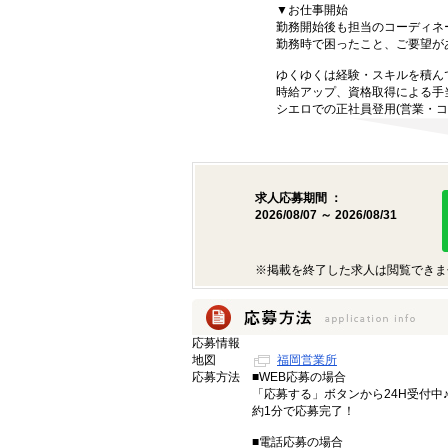
▼お仕事開始
勤務開始後も担当のコーディネ
勤務時で困ったこと、ご要望が
ゆくゆくは経験・スキルを積ん
時給アップ、資格取得による手
シエロでの正社員登用(営業・コ
求人応募期間 ：
2026/08/07 ～ 2026/08/31
※掲載を終了した求人は閲覧できま
応募情報
地図
福岡営業所
応募方法
■WEB応募の場合
「応募する」ボタンから24H受付中
約1分で応募完了！
■電話応募の場合