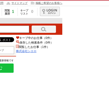
質問
サイトマップ
掲載ご希望のお客様へ
閲覧
キープ
1
0
履歴
リスト
ログイン
キープ中のお仕事（0件）
保存した検索条件（
0
件）
閲覧したお仕事（1件）
ープ
株式会社シエロ
の最新情報です
む