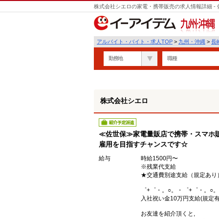
株式会社シエロの家電・携帯販売の求人情報詳細 -
遣
九州・沖縄
アルバイト・バイト・求人TOP
>
九州・沖縄
>
長
勤務地
職種
株式会社シエロ
紹介予定派遣
≪佐世保≫家電量販店で携帯・スマホ販
雇用を目指すチャンスです☆
給与
時給1500円〜
※残業代支給
★交通費別途支給（規定あり
゜+゜・。○。・゜+゜・。○
入社祝い金10万円支給(規定有
お友達を紹介頂くと,