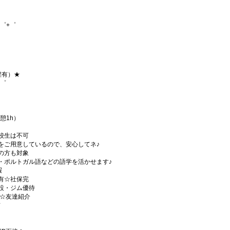
゜+゜
程有）★
+゜
休憩1h）
校生は不可
をご用意しているので、安心してネ♪
の方も対象
・ポルトガル語などの語学を活かせます♪
暇
有☆社保完
設・ジム優待
)☆友達紹介
有