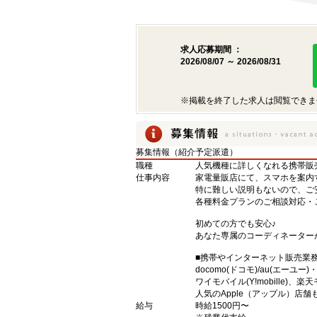
求人応募期間 ：
2026/08/07 ～ 2026/08/31
※掲載を終了した求人は閲覧できま
募集情報（紹介予定派遣）
職種
人気機種に詳しくなれる携帯販
仕事内容
家電量販店にて、スマホを案内
特に難しい説明もないので、ご
各種料金プランのご相談対応・
初めての方でも安心♪
あなた専属のコーディネーター
■携帯やインターネット販売業
docomo(ドコモ)/au(エーユー
ワイモバイル(Y!mobille)
人気のApple（アップル）店
給与
時給1500円〜