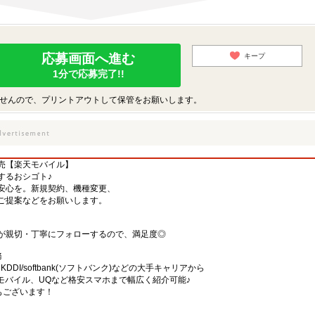
応募画面へ進む
キープ
1分で応募完了!!
せんので、プリントアウトして保管をお願いします。
売【楽天モバイル】
するおシゴト♪
安心を。新規契約、機種変更、
ご提案などをお願いします。
が親切・丁寧にフォローするので、満足度◎
務
)・KDDI/softbank(ソフトバンク)などの大手キャリアから
、楽天モバイル、UQなど格安スマホまで幅広く紹介可能♪
舗もございます！