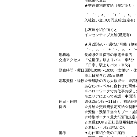
※残業代支給
★交通費別途支給（規定あり）
゜+゜・。○。・゜+゜・。○。・
入社祝い金10万円支給(規定有)
お友達を紹介頂くと,
インセンティブ支給(規定有)
★月2回払い・週払い可能（規
゜・。○。・゜+゜・。○。・゜
勤務地
長崎県佐世保市の家電量販店
交通アクセス
「佐世保」駅よりバス・車5分
「日宇」駅よりバス・車5分
勤務時間・曜日
原則10:00〜19:00（実働8h・
※土日祝含む週5日勤務
応募資格・経験
☆未経験の方も大歓迎☆ ※高
あなたのレベルに合わせた研修
※ハローワークでお仕事お探し
※エリアによって英語・中国語
休日・休暇
週休2日(月8〜11日）、有給休
待遇
☆昇給☆交通費規定支給☆制服
☆資格・残業手当☆リゾート施
☆特別ボーナス最大5万円(規定
☆車通勤OK☆正社員登用制度
☆週払い・月2回払いOK
備考
▼お仕事紹介先のご案内