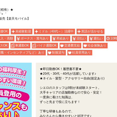
規程有）★
゜+゜
販売【楽天モバイル】
面接OK
未経験歓迎
ミドル（40代～）活躍中
英語が活かせる
収入・高額
ボーナス・賞与あり
昇給あり
日払い
週払い
10
スOK
車通勤OK
バイク通勤OK
交通費支給
社会保険あり
役職・インセンティブなど）あり
制服貸与
社員登用あり
★即日勤務OK！履歴書不要★
★20代・30代・40代が活躍しています♪
★ネイル・髪型・アクセサリー自由(規定あり)
シエロのスタッフは9割が未経験スタート。
大手キャリアの店舗勤務なので安心・安定！
一度身に着けた知識は、
ずっと先まで役に立ちます！
丁寧な研修もあるので、
みなさんから働きやすいと好評です♪