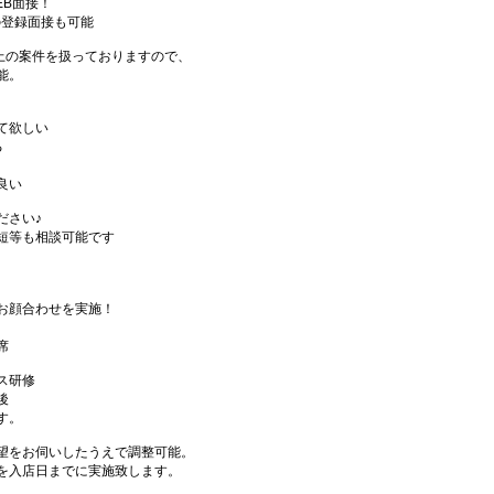
EB面接！
の登録面接も可能
件以上の案件を扱っておりますので、
能。
て欲しい
る
良い
ださい♪
短等も相談可能です
お顔合わせを実施！
席
ス研修
後
す。
望をお伺いしたうえで調整可能。
を入店日までに実施致します。