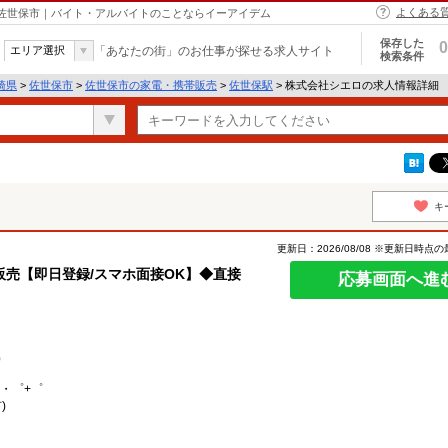
よくある
 佐世保市｜バイト・アルバイトのことならイーアイデム
保存した
0
エリア選択
「あなたの街」のお仕事が探せる求人サイト
検索条件
崎県
>
佐世保市
>
佐世保市の家電・携帯販売
>
佐世保駅
> 株式会社シエロの求人情報詳細
キ
更新日：2026/08/08 ※更新日時点
売【即日登録/スマホ面接OK】◆直接
応募画面へ進
）
。・゜+゜
)