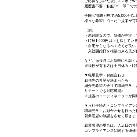
ご応募を頂いた後にスマホでW
履歴書不要・私服OK・即日で
全国47都道府県で約5,000
様々な希望に沿ったご提案が可
〈例〉
・未経験なので、研修が充実し
・時給1,600円以上を探してい
・自宅からなるべく近くが良い
・入社開始日を相談出来る先が
など、面接時にお気軽に相談く
※経験が有る方は土日休み・時
▼職場見学・お顔合わせ
勤務先の希望が決まったら
紹介先希望の会社で職場見学・
リモートでも対応可能♪
※担当のコーディネーターが同
▼入社手続き・コンプライアン
職場見学・お顔合わせを行った
就業意思の確認をさせて頂きま
就業希望の場合は、入店日の希
コンプライアンスに関する研修