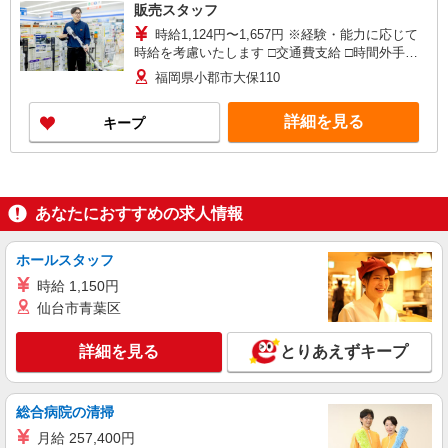
販売スタッフ
時給1,124円〜1,657円 ※経験・能力に応じて
時給を考慮いたします □交通費支給 □時間外手当
（１分単位で別途全額支給） ■昇給・昇格制度あ
福岡県小郡市大保110
り □賞与あり（年２回） ■目標達成手当 ※全て当
社規定あり
詳細を見る
キープ
あなたにおすすめの求人情報
ホールスタッフ
時給 1,150円
仙台市青葉区
詳細を見る
とりあえずキープ
総合病院の清掃
月給 257,400円