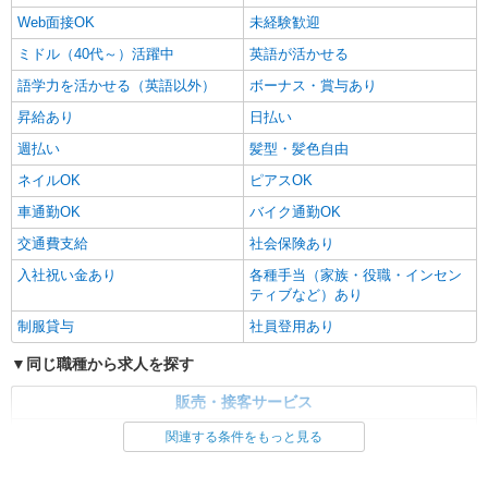
Web面接OK
未経験歓迎
ミドル（40代～）活躍中
英語が活かせる
語学力を活かせる（英語以外）
ボーナス・賞与あり
昇給あり
日払い
週払い
髪型・髪色自由
ネイルOK
ピアスOK
車通勤OK
バイク通勤OK
交通費支給
社会保険あり
入社祝い金あり
各種手当（家族・役職・インセン
ティブなど）あり
制服貸与
社員登用あり
同じ職種から求人を探す
販売・接客サービス
家電・携帯販売
関連する条件をもっと見る
同じ特徴から求人を探す