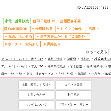
未経験歓迎
ミドル（40代～）活躍中
ID：AE0730644953
英語が活かせる
ボーナス・賞与あり
日払い
車通勤OK
家電・携帯販売
即日勤務OK
履歴書不要
交通費支給
社会保険あり
Web面接OK
未経験歓迎
ミドル（40代～）活躍中
社員登用あり
英語が活かせる
語学力を活かせる（英語以外）
ボーナス・賞与あり
昇給あり
もっと見る
アルバイト・バイト・求人TOP
九州・沖縄
福岡県
小郡市
株式会社シ
アルバイト・バイト・求人TOP
福岡県の路線
甘木鉄道
松崎(福岡)駅
職種・条件一覧
販売・接客サービス
九州・沖縄
福岡県
小郡市
株式
掲載ご希望のお客様へ
よくある質問
お問い合わせ
利用規約
リンクについて
プライバシーポリシー