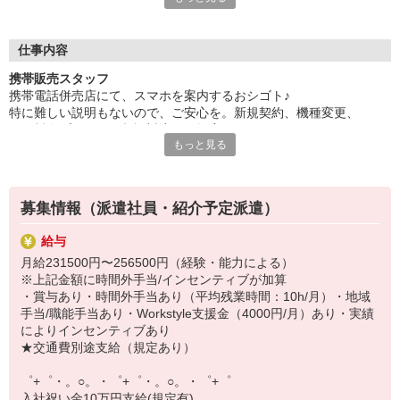
日々変わる専門知識を覚えるのはやっぱり大変。
でも心配ご無用！
仕事内容
シエロのご紹介するお店は、チームワークが良く
携帯販売スタッフ
お互いに教え合ったり、フォローしあったりする
携帯電話併売店にて、スマホを案内するおシゴト♪
和気あいあいとした人間関係がある店舗ばかり！
特に難しい説明もないので、ご安心を。新規契約、機種変更、
皆で一緒にステップアップしましょう♪
各種料金プランのご相談対応・ご提案などをお願いします。
もっと見る
【選べるお仕事いろいろ】
初めての方でも安心♪
￣￣￣￣￣￣￣￣￣￣￣
あなた専属のコーディネーターが親切・丁寧にフォローするので、
▼オフィスワーク
満足度◎
事務、経理、データ入力、コールセンター、受付
募集情報（派遣社員・紹介予定派遣）
▼工場・製造・軽作業系
■携帯やインターネット販売業務
機械/食品製造・梱包・仕分け・加工・組立・検査
給与
docomo(ドコモ)/au(エーユー)・KDDI/softbank(ソフトバンク)など
▼美容系
月給231500円〜256500円（経験・能力による）
の大手キャリアから
眉毛サロンのアイブロウ・ネイリスト・エステ
※上記金額に時間外手当/インセンティブが加算
ワイモバイル(Y!mobille)、楽天モバイル、UQなど格安スマホまで幅
▼営業・販売
・賞与あり・時間外手当あり（平均残業時間：10h/月）・地域
広く紹介可能♪
法人営業・アパレル販売・個別指導塾・人材紹介
手当/職能手当あり・Workstyle支援金（4000円/月）あり・実績
人気のApple（アップル）店舗もございます！
▼人気案件も多数♪
によりインセンティブあり
短期・期間限定・オープニング・官公庁案件
★交通費別途支給（規定あり）
上場/優良/大手企業など
゜+゜・。○。・゜+゜・。○。・゜+゜
【スマホ面接実施中】
入社祝い金10万円支給(規定有)