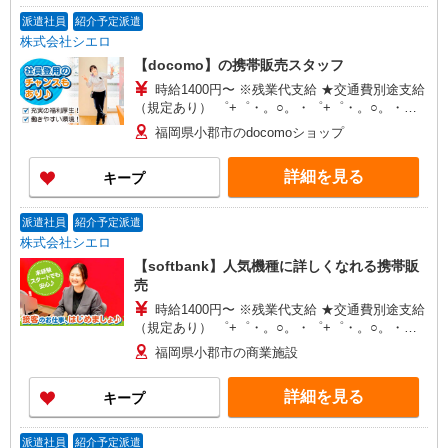
派遣社員
紹介予定派遣
株式会社シエロ
【docomo】の携帯販売スタッフ
時給1400円〜 ※残業代支給 ★交通費別途支給
（規定あり） ゜+゜・。○。・゜+゜・。○。・゜
+゜ 入社祝い金10万円支給(規定有) お友達を紹介
福岡県小郡市のdocomoショップ
頂くと, インセンティブ支給(規定有) ★月2回払
い・週払い可能（規程有）★ ゜・。○。・゜
詳細を見る
キープ
+゜・。○。・゜+゜
派遣社員
紹介予定派遣
株式会社シエロ
【softbank】人気機種に詳しくなれる携帯販
売
時給1400円〜 ※残業代支給 ★交通費別途支給
（規定あり） ゜+゜・。○。・゜+゜・。○。・゜
+゜ 入社祝い金10万円支給(規定有) お友達を紹介
福岡県小郡市の商業施設
頂くと, インセンティブ支給(規定有) ★月2回払
い・週払い可能（規程有）★ ゜・。○。・゜
詳細を見る
キープ
+゜・。○。・゜+゜
派遣社員
紹介予定派遣