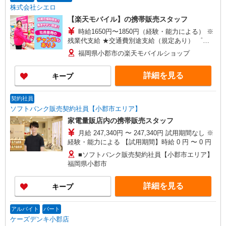
株式会社シエロ
【楽天モバイル】の携帯販売スタッフ
時給1650円〜1850円（経験・能力による） ※
残業代支給 ★交通費別途支給（規定あり） ゜
+゜・。○。・゜+゜・。○。・゜+゜ 入社祝い金10
福岡県小郡市の楽天モバイルショップ
万円支給(規定有) お友達を紹介頂くと, インセンテ
ィブ支給(規定有) ★月2回払い・週払い可能（規程
詳細を見る
キープ
有）★ ゜・。○。・゜+゜・。○。・゜+゜
契約社員
ソフトバンク販売契約社員【小郡市エリア】
家電量販店内の携帯販売スタッフ
月給 247,340円 〜 247,340円 試用期間なし ※
経験・能力による 【試用期間】時給 0 円 〜 0 円
■ソフトバンク販売契約社員【小郡市エリア】
福岡県小郡市
詳細を見る
キープ
アルバイト
パート
ケーズデンキ小郡店