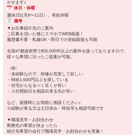
かせます♪
休日・休暇
週休2日(月8〜11日）、有給休暇
備考
▼お仕事紹介先のご案内
ご応募を頂いた後にスマホでWEB面接！
履歴書不要・私服OK・即日での登録面接も可能
全国47都道府県で約5,000件以上の案件を扱っておりますので、
様々な希望に沿ったご提案が可能。
〈例〉
・未経験なので、研修が充実して欲しい
・時給1,600円以上を探している
・自宅からなるべく近くが良い
・入社開始日を相談出来る先が良い
など、面接時にお気軽に相談ください♪
※経験が有る方は土日休み・時短等も相談可能です
▼職場見学・お顔合わせ
勤務先の希望が決まったら
紹介先希望の会社で職場見学・お顔合わせを実施！