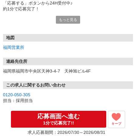
「応募する」ボタンから24H受付中♪
約1分で応募完了！
もっと見る
■電話応募の場合
電話応募も歓迎！（受付:10:00〜20:00）
土日祝も受付中♪
地図
【選考フロー】
福岡営業所
①応募から3営業日を目安に、メールorお電話でご連絡します。
②面接日時を決定！「0120」から始まる電話番号からご連絡します
★スマホでWEB面接（LINEなど）・出張面接・事務所面接と選べま
連絡先住所
す
福岡県福岡市中央区天神3-4-7 天神旭ビル4F
③面接実施（履歴書不要）
④勤務開始（スタート日は応相談）
※ご希望があれば、職場見学の調整もOKです！
この求人に関するお問い合わせ
0120-050-305
お気軽にご応募ください♪
担当：採用担当
応募画面へ進む
1分で応募完了!!
キープ
求人応募期間：2026/07/30～2026/08/31