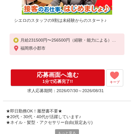
シエロのスタッフの9割は未経験からのスタート♪
月給231500円〜256500円（経験・能力による）
※上記金額に時間外手当/インセンティブが加算
福岡県小郡市
・賞与あり・時間外手当あり（平均残業時間：10h/
月）・地域手当/職能手当あり・Workstyle支援金（40
00円/月）あり・実績によりインセンティブあり
★交通費別途支給（規定あり）
応募画面へ進む
゜+゜・。○。・゜+゜・。○。・゜+゜
1分で応募完了!!
キープ
入社祝い金10万円支給(規定有)
求人応募期間：2026/07/30～2026/08/31
お友達を紹介頂くと,
インセンティブ支給(規定有)
゜・。○。・゜+゜・。○。・゜+゜
★即日勤務OK！履歴書不要★
★20代・30代・40代が活躍しています♪
★ネイル・髪型・アクセサリー自由(規定あり)
もっと見る
新しい機種やプラン。