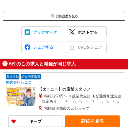
閲覧履歴を見る
ブックマーク
ポストする
シェアする
URLをシェア
6
件のこの求人と職種が同じ求人
派遣社員
紹介予定派遣
株式会社シエロ
【エーユー】の店舗スタッフ
時給1250円〜 ※残業代支給 ★交通費別途支給
（規定あり） ゜+゜・。○。・゜+゜・。○。・゜
+゜ 入社祝い金10万円支給(規定有) お友達を紹介
福岡県小郡市のauショップ
頂くと, インセンティブ支給(規定有) ★月2回払
い・週払い可能（規程有）★ ゜・。○。・゜
詳細を見る
キープ
+゜・。○。・゜+゜