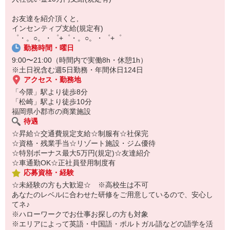
￣￣￣￣￣￣￣￣￣
自宅に居ながらスマホでカンタン面接OK！
お友達を紹介頂くと,
オンライン面談なのでスピード対応。
インセンティブ支給(規定有)
゜・。○。・゜+゜・。○。・゜+゜
勤務時間・曜日
9:00〜21:00（時間内で実働8h・休憩1h）
※土日祝含む週5日勤務・年間休日124日
アクセス・勤務地
「今隈」駅より徒歩8分
「松崎」駅より徒歩10分
福岡県小郡市の商業施設
待遇
☆昇給☆交通費規定支給☆制服有☆社保完
☆資格・残業手当☆リゾート施設・ジム優待
☆特別ボーナス最大5万円(規定)☆友達紹介
☆車通勤OK☆正社員登用制度有
応募資格・経験
☆未経験の方も大歓迎☆ ※高校生は不可
あなたのレベルに合わせた研修をご用意しているので、安心し
てネ♪
※ハローワークでお仕事お探しの方も対象
※エリアによって英語・中国語・ポルトガル語などの語学を活