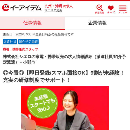
九州・沖縄
の求人
▼エリア変更
仕事情報
企業情報
更新日：2026/07/30 ※更新日時点の最新情報です
派遣社員
紹介予定派遣
職種：携帯販売スタッフ
株式会社シエロの家電・携帯販売の求人情報詳細（派遣社員/紹介予
定派遣） - 小郡市
◎今隈◎【即日登録/スマホ面接OK】9割が未経験！
充実の研修制度でサポート！