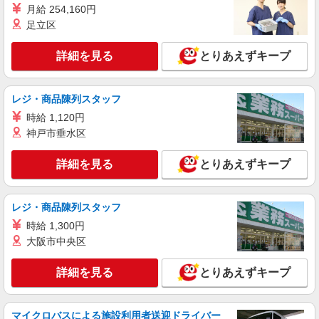
月給 254,160円
残業代支給 ★交通費別途支給（規定あり） ゜
足立区
+゜・。○。・゜+゜・。○。・゜+゜ 入社祝い金10
福岡県春日市の家電量販店
万円支給(規定有) お友達を紹介頂くと, インセンテ
ィブ支給(規定有) ★月2回払い・週払い可能（規程
詳細を見る
とりあえずキープ
詳細を見る
キープ
有）★ ゜・。○。・゜+゜・。○。・゜+゜
派遣社員
紹介予定派遣
レジ・商品陳列スタッフ
株式会社シエロ
時給 1,120円
スマホ携帯販売【ソフトバンク】
神戸市垂水区
月給231500円〜256500円（経験・能力によ
る） ※上記金額に時間外手当/インセンティブが加
詳細を見る
とりあえずキープ
算・賞与あり・時間外手当あり（平均残業時間：
福岡県春日市の家電量販店
10h/月）・地域手当/職能手当あり・Workstyle支
援金（4000円/月）あり・実績によりインセンティ
詳細を見る
キープ
ブあり ★交通費別途支給（規定あり） ゜+゜・。
レジ・商品陳列スタッフ
○。・゜+゜・。○。・゜+゜ 入社祝い金10万円支
時給 1,300円
給(規定有) お友達を紹介頂くと, インセンティブ支
大阪市中央区
給(規定有) ゜・。○。・゜+゜・。○。・゜+゜
詳細を見る
とりあえずキープ
マイクロバスによる施設利用者送迎ドライバー