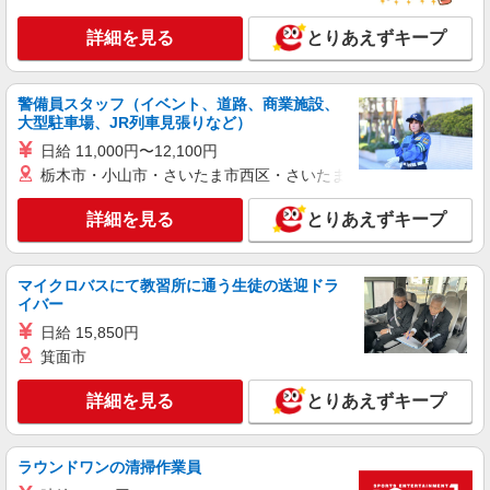
株式会社シエロ
人気機種に詳しくなれる携帯販売
詳細を見る
とりあえずキープ
【Y!mobile】
時給1400円〜1450円（経験・能力による） ※
残業代支給 ★交通費別途支給（規定あり） ゜
警備員スタッフ（イベント、道路、商業施設、
+゜・。○。・゜+゜・。○。・゜+゜ 入社祝い金10
大型駐車場、JR列車見張りなど）
福岡県春日市の家電量販店
万円支給(規定有) お友達を紹介頂くと, インセンテ
日給 11,000円〜12,100円
ィブ支給(規定有) ★月2回払い・週払い可能（規程
詳細を見る
栃木市・小山市・さいたま市西区・さいたま市岩槻区・久喜市・
キープ
有）★ ゜・。○。・゜+゜・。○。・゜+゜
詳細を見る
とりあえずキープ
派遣社員
紹介予定派遣
株式会社シエロ
【softbank】人気機種に詳しくなれる携帯販
マイクロバスにて教習所に通う生徒の送迎ドラ
売
イバー
大卒：月給240000円〜 短大卒：月給
日給 15,850円
230000円〜 高卒・専門卒：月給220000円〜 その
箕面市
他・達成手当・役職手当・アドバイザー手当・そ
福岡県春日市のsoftbankショップ
の他手当有・賞与年2回 ※残業代支給 ★交通費別
途支給（規定あり） ゜+゜・。○。・゜+゜・。
詳細を見る
とりあえずキープ
詳細を見る
キープ
○。・゜+゜ 入社祝い金10万円支給(規定有) お友達
を紹介頂くと, インセンティブ支給(規定有) ゜・。
○。・゜+゜・。○。・゜+゜
派遣社員
紹介予定派遣
ラウンドワンの清掃作業員
株式会社シエロ