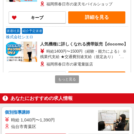
★交通費別途支給（規定あり） ゜+゜・。○。・゜
福岡県春日市の楽天モバイルショップ
+゜・。○。・゜+゜ 入社祝い金10万円支給(規定
有) お友達を紹介頂くと, インセンティブ支給(規定
詳細を見る
キープ
有) ゜・。○。・゜+゜・。○。・゜+゜
派遣社員
紹介予定派遣
株式会社シエロ
人気機種に詳しくなれる携帯販売【docomo】
時給1400円〜1500円（経験・能力による） ※
残業代支給 ★交通費別途支給（規定あり） ゜
+゜・。○。・゜+゜・。○。・゜+゜ 入社祝い金10
福岡県春日市の家電量販店
万円支給(規定有) お友達を紹介頂くと, インセンテ
ィブ支給(規定有) ★月2回払い・週払い可能（規程
詳細を見る
キープ
有）★ ゜・。○。・゜+゜・。○。・゜+゜
もっと見る
派遣社員
紹介予定派遣
株式会社シエロ
あなたにおすすめの求人情報
人気機種に詳しくなれる携帯販売
【softbank】
個別指導講師
時給1400円〜1450円（経験・能力による） ※
時給 1,040円〜1,390円
残業代支給 ★交通費別途支給（規定あり） ゜
仙台市青葉区
+゜・。○。・゜+゜・。○。・゜+゜ 入社祝い金10
福岡県春日市の家電量販店
万円支給(規定有) お友達を紹介頂くと, インセンテ