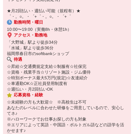
【スマホ面接実施中】
￣￣￣￣￣￣￣￣￣
★月2回払い・週払い可能（規程有）★
自宅に居ながらスマホでカンタン面接OK！
゜・。○。・゜+゜・。○。・゜+゜
オンライン面談なのでスピード対応。
勤務時間・曜日
10:00〜19:00（実働8h・休憩1h）
アクセス・勤務地
「大野城」駅より徒歩34分
「水城」駅より徒歩36分
福岡県春日市のsoftbankショップ
待遇
☆昇給☆交通費規定支給☆制服有☆社保完
☆資格・残業手当☆リゾート施設・ジム優待
☆特別ボーナス最大5万円(規定)☆友達紹介
☆車通勤OK☆正社員登用制度有
☆週払い・月2回払いOK
応募資格・経験
☆未経験の方も大歓迎☆ ※高校生は不可
あなたのレベルに合わせた研修をご用意しているので、安心し
てネ♪
※ハローワークでお仕事お探しの方も対象
※エリアによって英語・中国語・ポルトガル語などの語学を活
かせます♪