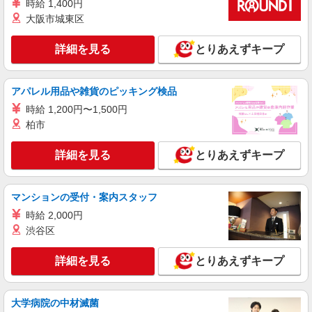
時給 1,400円
【ソフトバンク】の店舗スタッフ
大阪市城東区
時給1400円〜 ※残業代支給 ★交通費別途支給
（規定あり） ゜+゜・。○。・゜+゜・。○。・゜
詳細を見る
とりあえずキープ
+゜ 入社祝い金10万円支給(規定有) お友達を紹介
福岡県春日市の携帯ショップ
頂くと, インセンティブ支給(規定有) ★月2回払
い・週払い可能（規程有）★ ゜・。○。・゜
アパレル用品や雑貨のピッキング検品
詳細を見る
キープ
+゜・。○。・゜+゜
時給 1,200円〜1,500円
派遣社員
柏市
紹介予定派遣
株式会社シエロ
【楽天モバイル】の携帯販売スタッフ
詳細を見る
とりあえずキープ
時給1650円〜1850円（経験・能力による） ※
残業代支給 ★交通費別途支給（規定あり） ゜
+゜・。○。・゜+゜・。○。・゜+゜ 入社祝い金10
マンションの受付・案内スタッフ
福岡県春日市の楽天モバイルショップ
万円支給(規定有) お友達を紹介頂くと, インセンテ
時給 2,000円
ィブ支給(規定有) ★月2回払い・週払い可能（規程
渋谷区
詳細を見る
キープ
有）★ ゜・。○。・゜+゜・。○。・゜+゜
詳細を見る
とりあえずキープ
派遣社員
紹介予定派遣
株式会社シエロ
携帯販売スタッフ【softbank】
大学病院の中材滅菌
時給1400円〜1450円（経験・能力による） ※