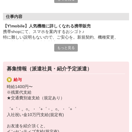
大手キャリアの店舗勤務なので安心・安定！
一度身に着けた知識は、
ずっと先まで役に立ちます！
仕事内容
【Y!mobile】人気機種に詳しくなれる携帯販売
丁寧な研修もあるので、
携帯shopにて、スマホを案内するおシゴト♪
みなさんから働きやすいと好評です♪
特に難しい説明もないので、ご安心を。新規契約、機種変更、
最新アプリ事情やお得なプラン、
各種料金プランのご相談対応・ご提案などをお願いします。
スマホの裏ワザを学べるチャンス♪
もっと見る
初めての方でも安心♪
【選べるお仕事いろいろ】
あなた専属のコーディネーターが親切・丁寧にフォローするので、
￣￣￣￣￣￣￣￣￣￣￣
満足度◎
▼オフィスワーク
募集情報（派遣社員・紹介予定派遣）
事務、経理、データ入力、コールセンター、受付
■携帯やインターネット販売業務
▼工場・製造・軽作業系
給与
docomo(ドコモ)/au(エーユー)・KDDI/softbank(ソフトバンク)など
機械/食品製造・梱包・仕分け・加工・組立・検査
時給1400円〜
の大手キャリアから
▼美容系
※残業代支給
ワイモバイル(Y!mobille)、楽天モバイル、UQなど格安スマホまで幅
眉毛サロンのアイブロウ・ネイリスト・エステ
★交通費別途支給（規定あり）
広く紹介可能♪
▼営業・販売
人気のApple（アップル）店舗もございます！
法人営業・アパレル販売・個別指導塾・人材紹介
゜+゜・。○。・゜+゜・。○。・゜+゜
▼人気案件も多数♪
入社祝い金10万円支給(規定有)
短期・期間限定・オープニング・官公庁案件
上場/優良/大手企業など
お友達を紹介頂くと,
インセンティブ支給(規定有)