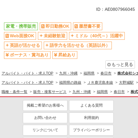
未経験歓迎
ミドル（40代～）活躍中
ID：AE0807966045
英語が活かせる
ボーナス・賞与あり
日払い
車通勤OK
家電・携帯販売
即日勤務OK
履歴書不要
交通費支給
社会保険あり
Web面接OK
未経験歓迎
ミドル（40代～）活躍中
社員登用あり
英語が活かせる
語学力を活かせる（英語以外）
ボーナス・賞与あり
昇給あり
もっと見る
アルバイト・バイト・求人TOP
九州・沖縄
福岡県
春日市
株式会社シ
アルバイト・バイト・求人TOP
福岡県の路線
ＪＲ鹿児島本線
大野城駅
職種・条件一覧
販売・接客サービス
九州・沖縄
福岡県
春日市
株式
掲載ご希望のお客様へ
よくある質問
お問い合わせ
利用規約
リンクについて
プライバシーポリシー