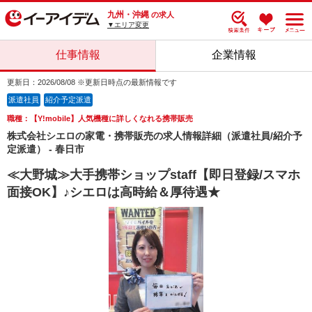
九州・沖縄
の求人
▼エリア変更
仕事情報
企業情報
更新日：2026/08/08 ※更新日時点の最新情報です
派遣社員
紹介予定派遣
職種：【Y!mobile】人気機種に詳しくなれる携帯販売
株式会社シエロの家電・携帯販売の求人情報詳細（派遣社員/紹介予
定派遣） - 春日市
≪大野城≫大手携帯ショップstaff【即日登録/スマホ
面接OK】♪シエロは高時給＆厚待遇★