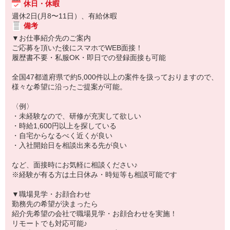
休日・休暇
週休2日(月8〜11日）、有給休暇
備考
▼お仕事紹介先のご案内
ご応募を頂いた後にスマホでWEB面接！
履歴書不要・私服OK・即日での登録面接も可能
全国47都道府県で約5,000件以上の案件を扱っておりますので、
様々な希望に沿ったご提案が可能。
〈例〉
・未経験なので、研修が充実して欲しい
・時給1,600円以上を探している
・自宅からなるべく近くが良い
・入社開始日を相談出来る先が良い
など、面接時にお気軽に相談ください♪
※経験が有る方は土日休み・時短等も相談可能です
▼職場見学・お顔合わせ
勤務先の希望が決まったら
紹介先希望の会社で職場見学・お顔合わせを実施！
リモートでも対応可能♪