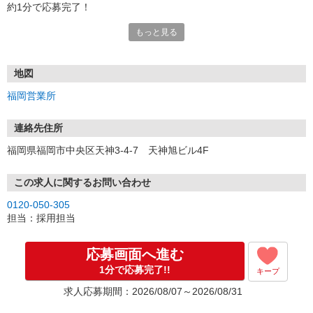
約1分で応募完了！
もっと見る
■電話応募の場合
電話応募も歓迎！（受付:10:00〜20:00）
土日祝も受付中♪
地図
【選考フロー】
福岡営業所
①応募から3営業日を目安に、メールorお電話でご連絡します。
②面接日時を決定！「0120」から始まる電話番号からご連絡します
★スマホでWEB面接（LINEなど）・出張面接・事務所面接と選べま
連絡先住所
す
福岡県福岡市中央区天神3-4-7 天神旭ビル4F
③面接実施（履歴書不要）
④勤務開始（スタート日は応相談）
※ご希望があれば、職場見学の調整もOKです！
この求人に関するお問い合わせ
0120-050-305
お気軽にご応募ください♪
担当：採用担当
応募画面へ進む
1分で応募完了!!
キープ
求人応募期間：2026/08/07～2026/08/31