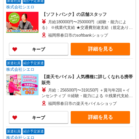
派遣社員
紹介予定派遣
株式会社シエロ
【ソフトバンク】の店舗スタッフ
月給180000円〜250000円（経験・能力によ
る） ※残業代支給 ★交通費別途支給（規定あり）
゜+゜・。○。・゜+゜・。○。・゜+゜ 入社祝い金
福岡県春日市のsoftbankショップ
10万円支給(規定有) お友達を紹介頂くと, インセン
ティブ支給(規定有) ゜・。○。・゜+゜・。
詳細を見る
キープ
○。・゜+゜
派遣社員
紹介予定派遣
株式会社シエロ
【楽天モバイル】人気機種に詳しくなれる携帯
販売
月給：256500円〜319150円 ＋賞与年2回＋イ
ンセンティブ ※経験・能力による ※残業代支給
★交通費別途支給（規定あり） ゜+゜・。○。・゜
福岡県春日市の楽天モバイルショップ
+゜・。○。・゜+゜ 入社祝い金10万円支給(規定
有) お友達を紹介頂くと, インセンティブ支給(規定
詳細を見る
キープ
有) ゜・。○。・゜+゜・。○。・゜+゜
派遣社員
紹介予定派遣
株式会社シエロ