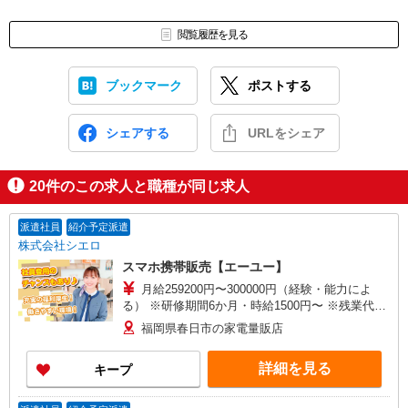
閲覧履歴を見る
ブックマーク
ポストする
シェアする
URLをシェア
20
件のこの求人と職種が同じ求人
派遣社員
紹介予定派遣
株式会社シエロ
スマホ携帯販売【エーユー】
月給259200円〜300000円（経験・能力によ
る） ※研修期間6か月・時給1500円〜 ※残業代支
給 ★交通費別途支給（規定あり） ゜+゜・。
福岡県春日市の家電量販店
○。・゜+゜・。○。・゜+゜ 入社祝い金10万円支
給(規定有) お友達を紹介頂くと, インセンティブ支
詳細を見る
キープ
給(規定有) ゜・。○。・゜+゜・。○。・゜+゜