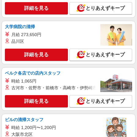
詳細を見る
とりあえずキープ
派遣社員
紹介予定派遣
株式会社シエロ
人気機種に詳しくなれる携帯販売【au】
大学病院の清掃
月給259200円〜300000円（経験・能力によ
月給 273,650円
る） ※研修期間6か月・時給1500円〜 ※残業代支
品川区
給 ★交通費別途支給（規定あり） ゜+゜・。
福岡県春日市の家電量販店
○。・゜+゜・。○。・゜+゜ 入社祝い金10万円支
給(規定有) お友達を紹介頂くと, インセンティブ支
詳細を見る
とりあえずキープ
詳細を見る
キープ
給(規定有) ゜・。○。・゜+゜・。○。・゜+゜
派遣社員
紹介予定派遣
ベルク各店での店内スタッフ
株式会社シエロ
時給 1,065円
携帯販売スタッフ【softbank】
古河市・佐野市・前橋市・高崎市・伊勢崎市・太田市・館林市・
時給1400円〜1450円（経験・能力による） ※
残業代支給 ★交通費別途支給（規定あり） ゜
詳細を見る
とりあえずキープ
+゜・。○。・゜+゜・。○。・゜+゜ 入社祝い金10
福岡県春日市の家電量販店
万円支給(規定有) お友達を紹介頂くと, インセンテ
ィブ支給(規定有) ★月2回払い・週払い可能（規程
詳細を見る
キープ
有）★ ゜・。○。・゜+゜・。○。・゜+゜
ビルの清掃スタッフ
時給 1,200円〜1,200円
派遣社員
紹介予定派遣
大阪市北区