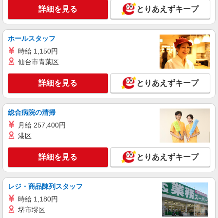
ィブ支給(規定有) ★月2回払い・週払い可能（規程
詳細を見る
とりあえずキープ
詳細を見る
キープ
有）★ ゜・。○。・゜+゜・。○。・゜+゜
派遣社員
紹介予定派遣
ホールスタッフ
株式会社シエロ
時給 1,150円
スマホ携帯販売【ソフトバンク】
仙台市青葉区
時給1400円〜1450円（経験・能力による） ※
残業代支給 ★交通費別途支給（規定あり） ゜
詳細を見る
とりあえずキープ
+゜・。○。・゜+゜・。○。・゜+゜ 入社祝い金10
福岡県春日市の家電量販店
万円支給(規定有) お友達を紹介頂くと, インセンテ
ィブ支給(規定有) ★月2回払い・週払い可能（規程
総合病院の清掃
詳細を見る
キープ
有）★ ゜・。○。・゜+゜・。○。・゜+゜
月給 257,400円
派遣社員
港区
紹介予定派遣
株式会社シエロ
スマホ携帯販売【ワイモバイル】
詳細を見る
とりあえずキープ
時給1400円〜1450円（経験・能力による） ※
残業代支給 ★交通費別途支給（規定あり） ゜
+゜・。○。・゜+゜・。○。・゜+゜ 入社祝い金10
レジ・商品陳列スタッフ
福岡県春日市の家電量販店
万円支給(規定有) お友達を紹介頂くと, インセンテ
時給 1,180円
ィブ支給(規定有) ★月2回払い・週払い可能（規程
堺市堺区
詳細を見る
キープ
有）★ ゜・。○。・゜+゜・。○。・゜+゜