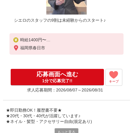
シエロのスタッフの9割は未経験からのスタート♪
時給1400円〜
※残業代支給
福岡県春日市
★交通費別途支給（規定あり）
゜+゜・。○。・゜+゜・。○。・゜+゜
入社祝い金10万円支給(規定有)
応募画面へ進む
お友達を紹介頂くと,
1分で応募完了!!
キープ
インセンティブ支給(規定有)
求人応募期間：2026/08/07～2026/08/31
★月2回払い・週払い可能（規程有）★
゜・。○。・゜+゜・。○。・゜+゜
★即日勤務OK！履歴書不要★
★20代・30代・40代が活躍しています♪
★ネイル・髪型・アクセサリー自由(規定あり)
もっと見る
シエロのスタッフは9割が未経験スタート。