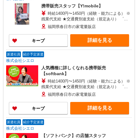
携帯販売スタッフ【Y!mobile】
時給1400円〜1450円（経験・能力による） ※
残業代支給 ★交通費別途支給（規定あり） ゜
+゜・。○。・゜+゜・。○。・゜+゜ 入社祝い金10
福岡県春日市の家電量販店
万円支給(規定有) お友達を紹介頂くと, インセンテ
ィブ支給(規定有) ★月2回払い・週払い可能（規程
詳細を見る
キープ
有）★ ゜・。○。・゜+゜・。○。・゜+゜
派遣社員
紹介予定派遣
株式会社シエロ
人気機種に詳しくなれる携帯販売
【softbank】
時給1400円〜1450円（経験・能力による） ※
残業代支給 ★交通費別途支給（規定あり） ゜
+゜・。○。・゜+゜・。○。・゜+゜ 入社祝い金10
福岡県春日市の家電量販店
万円支給(規定有) お友達を紹介頂くと, インセンテ
ィブ支給(規定有) ★月2回払い・週払い可能（規程
詳細を見る
キープ
有）★ ゜・。○。・゜+゜・。○。・゜+゜
派遣社員
紹介予定派遣
株式会社シエロ
【ソフトバンク】の店舗スタッフ