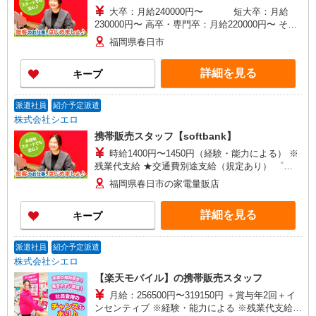
大卒：月給240000円〜 短大卒：月給
230000円〜 高卒・専門卒：月給220000円〜 その
他・交通費当社規定・達成手当・役職手当・アド
福岡県春日市
バイザー手当・その他手当有・賞与年2回 ※残業
代支給 ゜+゜・。○。・゜+゜・。○。・゜+゜ 入
詳細を見る
キープ
社祝い金10万円支給(規定有) お友達を紹介頂くと,
インセンティブ支給(規定有) ゜・。○。・゜
+゜・。○。・゜+゜
派遣社員
紹介予定派遣
株式会社シエロ
携帯販売スタッフ【softbank】
時給1400円〜1450円（経験・能力による） ※
残業代支給 ★交通費別途支給（規定あり） ゜
+゜・。○。・゜+゜・。○。・゜+゜ 入社祝い金10
福岡県春日市の家電量販店
万円支給(規定有) お友達を紹介頂くと, インセンテ
ィブ支給(規定有) ★月2回払い・週払い可能（規程
詳細を見る
キープ
有）★ ゜・。○。・゜+゜・。○。・゜+゜
派遣社員
紹介予定派遣
株式会社シエロ
【楽天モバイル】の携帯販売スタッフ
月給：256500円〜319150円 ＋賞与年2回＋イ
ンセンティブ ※経験・能力による ※残業代支給