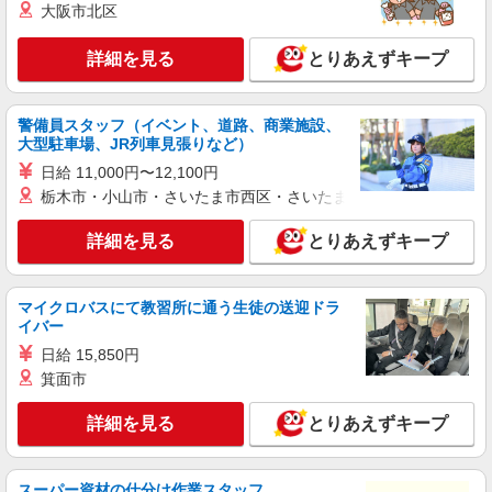
大阪市北区
紹介予定派遣
株式会社シエロ
詳細を見る
とりあえずキープ
【ソフトバンク】の店舗スタッフ
月給193000円〜266100円（経験・能力によ
る） ※試用期間あり4ヶ月 ※残業代支給 ★交通費
警備員スタッフ（イベント、道路、商業施設、
別途支給（規定あり） ゜+゜・。○。・゜+゜・。
大型駐車場、JR列車見張りなど）
宮崎県宮崎市のsoftbankショップ
○。・゜+゜ 入社祝い金10万円支給(規定有) お友達
日給 11,000円〜12,100円
を紹介頂くと, インセンティブ支給(規定有) ゜・。
詳細を見る
栃木市・小山市・さいたま市西区・さいたま市岩槻区・久喜市・
キープ
○。・゜+゜・。○。・゜+゜
詳細を見る
とりあえずキープ
紹介予定派遣
株式会社シエロ
人気機種に詳しくなれる携帯販売
マイクロバスにて教習所に通う生徒の送迎ドラ
【Y!mobile】
イバー
時給1400円〜1450円（経験・能力による） ※
日給 15,850円
残業代支給 ★交通費別途支給（規定あり） ゜
箕面市
+゜・。○。・゜+゜・。○。・゜+゜ 入社祝い金10
宮崎県宮崎市の家電量販店
万円支給(規定有) お友達を紹介頂くと, インセンテ
ィブ支給(規定有) ★月2回払い・週払い可能（規程
詳細を見る
とりあえずキープ
詳細を見る
キープ
有）★ ゜・。○。・゜+゜・。○。・゜+゜
派遣社員
スーパー資材の仕分け作業スタッフ