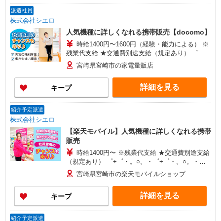
派遣社員
株式会社シエロ
人気機種に詳しくなれる携帯販売【docomo】
時給1400円〜1600円（経験・能力による） ※
残業代支給 ★交通費別途支給（規定あり） ゜
+゜・。○。・゜+゜・。○。・゜+゜ 入社祝い金10
宮崎県宮崎市の家電量販店
万円支給(規定有) お友達を紹介頂くと, インセンテ
ィブ支給(規定有) ★月2回払い・週払い可能（規程
詳細を見る
キープ
有）★ ゜・。○。・゜+゜・。○。・゜+゜
紹介予定派遣
株式会社シエロ
【楽天モバイル】人気機種に詳しくなれる携帯
販売
時給1400円〜 ※残業代支給 ★交通費別途支給
（規定あり） ゜+゜・。○。・゜+゜・。○。・゜
+゜ 入社祝い金10万円支給(規定有) お友達を紹介
宮崎県宮崎市の楽天モバイルショップ
頂くと, インセンティブ支給(規定有) ★月2回払
い・週払い可能（規程有）★ ゜・。○。・゜
詳細を見る
キープ
+゜・。○。・゜+゜
紹介予定派遣