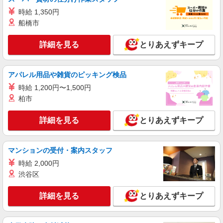
株式会社シエロ
時給 1,350円
【楽天モバイル】人気機種に詳しくなれる携帯
船橋市
販売
時給1400円〜 ※残業代支給 ★交通費別途支給
詳細を見る
とりあえずキープ
（規定あり） ゜+゜・。○。・゜+゜・。○。・゜
+゜ 入社祝い金10万円支給(規定有) お友達を紹介
宮崎県宮崎市の楽天モバイルショップ
頂くと, インセンティブ支給(規定有) ★月2回払
アパレル用品や雑貨のピッキング検品
い・週払い可能（規程有）★ ゜・。○。・゜
詳細を見る
キープ
+゜・。○。・゜+゜
時給 1,200円〜1,500円
柏市
派遣社員
株式会社シエロ
詳細を見る
とりあえずキープ
【softbank】の携帯販売スタッフ
時給1400円〜 ※残業代支給 ★交通費別途支給
マンションの受付・案内スタッフ
（規定あり） ゜+゜・。○。・゜+゜・。○。・゜
+゜ 入社祝い金10万円支給(規定有) お友達を紹介
宮崎県宮崎市の商業施設
時給 2,000円
頂くと, インセンティブ支給(規定有) ★月2回払
渋谷区
い・週払い可能（規程有）★ ゜・。○。・゜
詳細を見る
キープ
+゜・。○。・゜+゜
詳細を見る
とりあえずキープ
派遣社員
株式会社シエロ