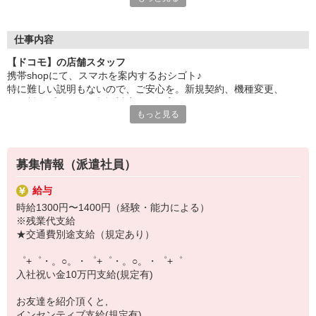
自分だけじゃなくって、
家族や友人にも適用されます！
仕事内容
さらに！各種リゾート施設やスポーツジムなどが
【ドコモ】の店舗スタッフ
特別割引価格でご利用可能☆
携帯shopにて、スマホを案内するおシゴト♪
お得に過ごしたいあなたの味方です♪
特に難しい説明もないので、ご安心を。新規契約、機種変更、
各種料金プランのご相談対応・ご提案などをお願いします。
【選べるお仕事いろいろ】
もっと見る
￣￣￣￣￣￣￣￣￣￣￣
初めての方でも安心♪
▼オフィスワーク
あなた専属のコーディネーターが親切・丁寧にフォローするので、
事務、経理、データ入力、コールセンター、受付
満足度◎
▼工場・製造・軽作業系
募集情報（派遣社員）
機械/食品製造・梱包・仕分け・加工・組立・検査
■携帯やインターネット販売業務
▼美容系
給与
docomo(ドコモ)/au(エーユー)・KDDI/softbank(ソフトバンク)など
眉毛サロンのアイブロウ・ネイリスト・エステ
時給1300円〜1400円（経験・能力による）
の大手キャリアから
▼営業・販売
※残業代支給
ワイモバイル(Y!mobille)、楽天モバイル、UQなど格安スマホまで幅
法人営業・アパレル販売・個別指導塾・人材紹介
★交通費別途支給（規定あり）
広く紹介可能♪
▼人気案件も多数♪
人気のApple（アップル）店舗もございます！
短期・期間限定・オープニング・官公庁案件
゜+゜・。○。・゜+゜・。○。・゜+゜
上場/優良/大手企業など
入社祝い金10万円支給(規定有)
【スマホ面接実施中】
お友達を紹介頂くと,
￣￣￣￣￣￣￣￣￣
インセンティブ支給(規定有)