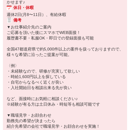
かせます♪
休日・休暇
週休2日(月8〜11日）、有給休暇
備考
▼お仕事紹介先のご案内
ご応募を頂いた後にスマホでWEB面接！
履歴書不要・私服OK・即日での登録面接も可能
全国47都道府県で約5,000件以上の案件を扱っておりますので、
様々な希望に沿ったご提案が可能。
〈例〉
・未経験なので、研修が充実して欲しい
・時給1,600円以上を探している
・自宅からなるべく近くが良い
・入社開始日を相談出来る先が良い
など、面接時にお気軽に相談ください♪
※経験が有る方は土日休み・時短等も相談可能です
▼職場見学・お顔合わせ
勤務先の希望が決まったら
紹介先希望の会社で職場見学・お顔合わせを実施！