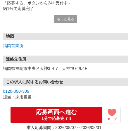
「応募する」ボタンから24H受付中♪
約1分で応募完了！
もっと見る
■電話応募の場合
電話応募も歓迎！（受付:10:00〜20:00）
土日祝も受付中♪
地図
【選考フロー】
福岡営業所
①応募から3営業日を目安に、メールorお電話でご連絡します。
②面接日時を決定！「0120」から始まる電話番号からご連絡します
★スマホでWEB面接（LINEなど）・出張面接・事務所面接と選べま
連絡先住所
す
福岡県福岡市中央区天神3-4-7 天神旭ビル4F
③面接実施（履歴書不要）
④勤務開始（スタート日は応相談）
※ご希望があれば、職場見学の調整もOKです！
この求人に関するお問い合わせ
0120-050-305
お気軽にご応募ください♪
担当：採用担当
応募画面へ進む
1分で応募完了!!
キープ
求人応募期間：2026/08/07～2026/08/31