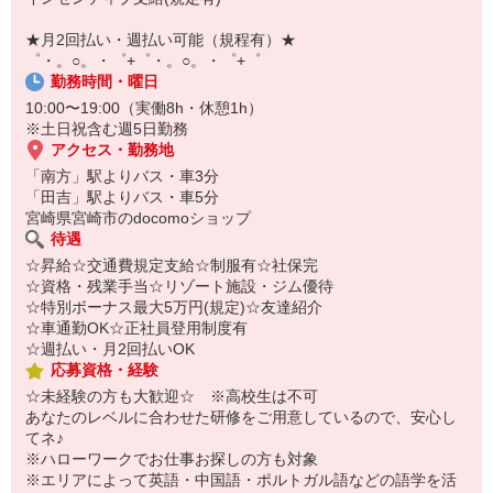
自宅に居ながらスマホでカンタン面接OK！
オンライン面談なのでスピード対応。
★月2回払い・週払い可能（規程有）★
即日登録もOK♪
゜・。○。・゜+゜・。○。・゜+゜
勤務時間・曜日
気になった方はお気軽にご相談ください！
10:00〜19:00（実働8h・休憩1h）
※土日祝含む週5日勤務
アクセス・勤務地
「南方」駅よりバス・車3分
「田吉」駅よりバス・車5分
宮崎県宮崎市のdocomoショップ
待遇
☆昇給☆交通費規定支給☆制服有☆社保完
☆資格・残業手当☆リゾート施設・ジム優待
☆特別ボーナス最大5万円(規定)☆友達紹介
☆車通勤OK☆正社員登用制度有
☆週払い・月2回払いOK
応募資格・経験
☆未経験の方も大歓迎☆ ※高校生は不可
あなたのレベルに合わせた研修をご用意しているので、安心し
てネ♪
※ハローワークでお仕事お探しの方も対象
※エリアによって英語・中国語・ポルトガル語などの語学を活