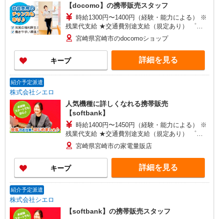
【docomo】の携帯販売スタッフ
時給1300円〜1400円（経験・能力による） ※
残業代支給 ★交通費別途支給（規定あり） ゜
+゜・。○。・゜+゜・。○。・゜+゜ 入社祝い金10
宮崎県宮崎市のdocomoショップ
万円支給(規定有) お友達を紹介頂くと, インセンテ
ィブ支給(規定有) ★月2回払い・週払い可能（規程
詳細を見る
キープ
有）★ ゜・。○。・゜+゜・。○。・゜+゜
紹介予定派遣
株式会社シエロ
人気機種に詳しくなれる携帯販売
【softbank】
時給1400円〜1450円（経験・能力による） ※
残業代支給 ★交通費別途支給（規定あり） ゜
+゜・。○。・゜+゜・。○。・゜+゜ 入社祝い金10
宮崎県宮崎市の家電量販店
万円支給(規定有) お友達を紹介頂くと, インセンテ
ィブ支給(規定有) ★月2回払い・週払い可能（規程
詳細を見る
キープ
有）★ ゜・。○。・゜+゜・。○。・゜+゜
紹介予定派遣
株式会社シエロ
【softbank】の携帯販売スタッフ