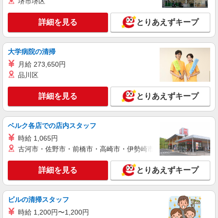
堺市堺区
詳細を見る
キープ
+゜・。○。・゜+゜
詳細を見る
とりあえずキープ
派遣社員
株式会社シエロ
【softbank】人気機種に詳しくなれる携帯販
大学病院の清掃
売
月給 273,650円
月給193000円〜266100円（経験・能力によ
品川区
る） ※試用期間あり4ヶ月 ※残業代支給 ★交通費
別途支給（規定あり） ゜+゜・。○。・゜+゜・。
宮崎県宮崎市のsoftbankショップ
○。・゜+゜ 入社祝い金10万円支給(規定有) お友達
詳細を見る
とりあえずキープ
を紹介頂くと, インセンティブ支給(規定有) ゜・。
詳細を見る
キープ
○。・゜+゜・。○。・゜+゜
ベルク各店での店内スタッフ
紹介予定派遣
時給 1,065円
株式会社シエロ
古河市・佐野市・前橋市・高崎市・伊勢崎市・太田市・館林市・
スマホ携帯販売【ソフトバンク】
時給1400円〜1450円（経験・能力による） ※
詳細を見る
とりあえずキープ
残業代支給 ★交通費別途支給（規定あり） ゜
+゜・。○。・゜+゜・。○。・゜+゜ 入社祝い金10
宮崎県宮崎市の家電量販店
万円支給(規定有) お友達を紹介頂くと, インセンテ
ビルの清掃スタッフ
ィブ支給(規定有) ★月2回払い・週払い可能（規程
詳細を見る
キープ
有）★ ゜・。○。・゜+゜・。○。・゜+゜
時給 1,200円〜1,200円