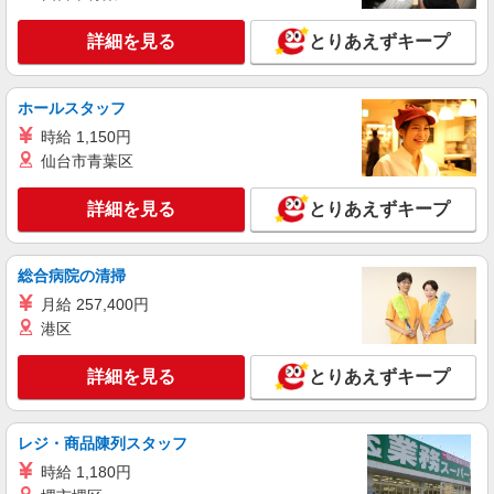
宮崎県宮崎市の家電量販店
万円支給(規定有) お友達を紹介頂くと, インセンテ
ィブ支給(規定有) ★月2回払い・週払い可能（規程
詳細を見る
とりあえずキープ
詳細を見る
キープ
有）★ ゜・。○。・゜+゜・。○。・゜+゜
紹介予定派遣
ホールスタッフ
株式会社シエロ
時給 1,150円
スマホ販売スタッフ
仙台市青葉区
月給231500円〜256500円（経験・能力によ
る） ※上記金額に時間外手当/インセンティブが加
詳細を見る
とりあえずキープ
算 ・賞与あり・時間外手当あり（平均残業時間：
宮崎県宮崎市の商業施設
10h/月）・地域手当/職能手当あり・Workstyle支
援金（4000円/月）あり・実績によりインセンティ
総合病院の清掃
詳細を見る
キープ
ブあり ★交通費別途支給（規定あり） ゜+゜・。
○。・゜+゜・。○。・゜+゜ 入社祝い金10万円支
月給 257,400円
給(規定有) お友達を紹介頂くと, インセンティブ支
派遣社員
港区
給(規定有) ゜・。○。・゜+゜・。○。・゜+゜
株式会社シエロ
大人気のApple店舗スタッフ
詳細を見る
とりあえずキープ
時給1400円〜 ※残業代支給 ★交通費別途支給
（規定あり） ゜+゜・。○。・゜+゜・。○。・゜
+゜ 入社祝い金10万円支給(規定有) お友達を紹介
レジ・商品陳列スタッフ
宮崎県宮崎市のapple専門店
頂くと, インセンティブ支給(規定有) ★月2回払
時給 1,180円
い・週払い可能（規程有）★ ゜・。○。・゜