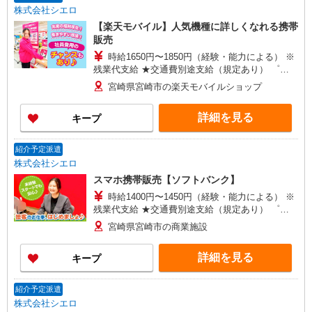
株式会社シエロ
【楽天モバイル】人気機種に詳しくなれる携帯
販売
時給1650円〜1850円（経験・能力による） ※
残業代支給 ★交通費別途支給（規定あり） ゜
+゜・。○。・゜+゜・。○。・゜+゜ 入社祝い金10
宮崎県宮崎市の楽天モバイルショップ
万円支給(規定有) お友達を紹介頂くと, インセンテ
ィブ支給(規定有) ★月2回払い・週払い可能（規程
詳細を見る
キープ
有）★ ゜・。○。・゜+゜・。○。・゜+゜
紹介予定派遣
株式会社シエロ
スマホ携帯販売【ソフトバンク】
時給1400円〜1450円（経験・能力による） ※
残業代支給 ★交通費別途支給（規定あり） ゜
+゜・。○。・゜+゜・。○。・゜+゜ 入社祝い金10
宮崎県宮崎市の商業施設
万円支給(規定有) お友達を紹介頂くと, インセンテ
ィブ支給(規定有) ★月2回払い・週払い可能（規程
詳細を見る
キープ
有）★ ゜・。○。・゜+゜・。○。・゜+゜
紹介予定派遣
株式会社シエロ