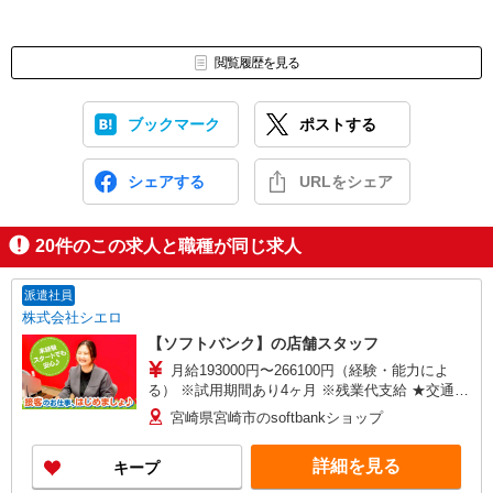
閲覧履歴を見る
ブックマーク
ポストする
シェアする
URLをシェア
20
件のこの求人と職種が同じ求人
派遣社員
株式会社シエロ
【ソフトバンク】の店舗スタッフ
月給193000円〜266100円（経験・能力によ
る） ※試用期間あり4ヶ月 ※残業代支給 ★交通費
別途支給（規定あり） ゜+゜・。○。・゜+゜・。
宮崎県宮崎市のsoftbankショップ
○。・゜+゜ 入社祝い金10万円支給(規定有) お友達
を紹介頂くと, インセンティブ支給(規定有) ゜・。
詳細を見る
キープ
○。・゜+゜・。○。・゜+゜