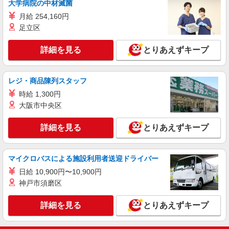
大学病院の中材滅菌
人気機種に詳しくなれる携帯販売
【Y!mobile】
月給 254,160円
足立区
時給1400円〜1450円（経験・能力による） ※
残業代支給 ★交通費別途支給（規定あり） ゜
+゜・。○。・゜+゜・。○。・゜+゜ 入社祝い金10
詳細を見る
とりあえずキープ
宮崎県宮崎市の家電量販店
万円支給(規定有) お友達を紹介頂くと, インセンテ
ィブ支給(規定有) ★月2回払い・週払い可能（規程
詳細を見る
キープ
有）★ ゜・。○。・゜+゜・。○。・゜+゜
レジ・商品陳列スタッフ
時給 1,300円
派遣社員
大阪市中央区
株式会社シエロ
携帯販売スタッフ【softbank】
詳細を見る
とりあえずキープ
時給1400円〜1450円（経験・能力による） ※
残業代支給 ★交通費別途支給（規定あり） ゜
+゜・。○。・゜+゜・。○。・゜+゜ 入社祝い金10
宮崎県宮崎市の家電量販店
マイクロバスによる施設利用者送迎ドライバー
万円支給(規定有) お友達を紹介頂くと, インセンテ
ィブ支給(規定有) ★月2回払い・週払い可能（規程
日給 10,900円〜10,900円
詳細を見る
キープ
有）★ ゜・。○。・゜+゜・。○。・゜+゜
神戸市須磨区
詳細を見る
とりあえずキープ