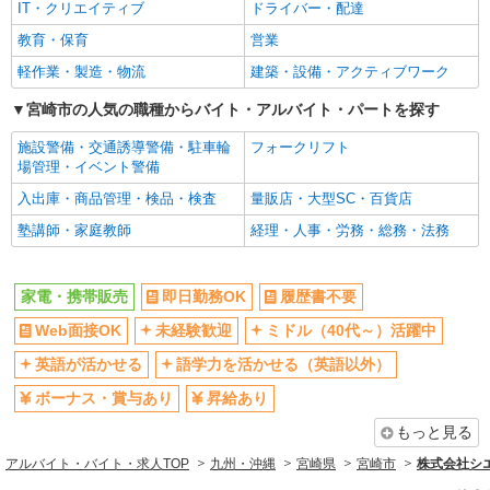
社員登用あり
IT・クリエイティブ
ドライバー・配達
教育・保育
営業
軽作業・製造・物流
建築・設備・アクティブワーク
宮崎市の人気の職種からバイト・アルバイト・パートを探す
施設警備・交通誘導警備・駐車輪
フォークリフト
場管理・イベント警備
入出庫・商品管理・検品・検査
量販店・大型SC・百貨店
塾講師・家庭教師
経理・人事・労務・総務・法務
家電・携帯販売
即日勤務OK
履歴書不要
Web面接OK
未経験歓迎
ミドル（40代～）活躍中
英語が活かせる
語学力を活かせる（英語以外）
ボーナス・賞与あり
昇給あり
もっと見る
アルバイト・バイト・求人TOP
九州・沖縄
宮崎県
宮崎市
株式会社シ