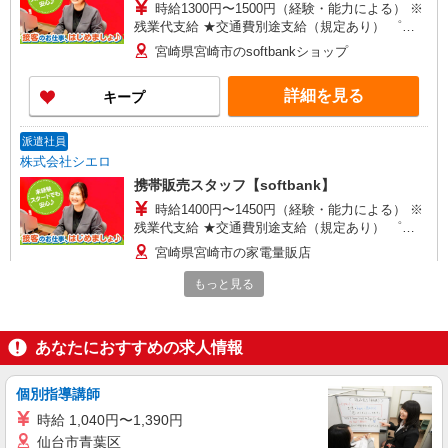
時給1300円〜1500円（経験・能力による） ※
残業代支給 ★交通費別途支給（規定あり） ゜
+゜・。○。・゜+゜・。○。・゜+゜ 入社祝い金10
宮崎県宮崎市のsoftbankショップ
万円支給(規定有) お友達を紹介頂くと, インセンテ
ィブ支給(規定有) ★月2回払い・週払い可能（規程
詳細を見る
キープ
有）★ ゜・。○。・゜+゜・。○。・゜+゜
派遣社員
株式会社シエロ
携帯販売スタッフ【softbank】
時給1400円〜1450円（経験・能力による） ※
残業代支給 ★交通費別途支給（規定あり） ゜
+゜・。○。・゜+゜・。○。・゜+゜ 入社祝い金10
宮崎県宮崎市の家電量販店
万円支給(規定有) お友達を紹介頂くと, インセンテ
ィブ支給(規定有) ★月2回払い・週払い可能（規程
もっと見る
詳細を見る
キープ
有）★ ゜・。○。・゜+゜・。○。・゜+゜
紹介予定派遣
あなたにおすすめの求人情報
株式会社シエロ
携帯販売スタッフ【softbank】
個別指導講師
時給1400円〜1450円（経験・能力による） ※
時給 1,040円〜1,390円
残業代支給 ★交通費別途支給（規定あり） ゜
仙台市青葉区
+゜・。○。・゜+゜・。○。・゜+゜ 入社祝い金10