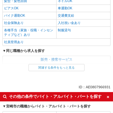
髪型・髪色自由
ネイルOK
ピアスOK
車通勤OK
バイク通勤OK
交通費支給
社会保険あり
入社祝い金あり
各種手当（家族・役職・インセン
制服貸与
ティブなど）あり
社員登用あり
同じ職種から求人を探す
販売・接客サービス
家電・携帯販売
関連する条件をもっと見る
同じ特徴から求人を探す
未経験歓迎
ミドル（40代～）活躍中
ID：AE0807966931
英語が活かせる
ボーナス・賞与あり
その他の条件でバイト・アルバイト・パートを探す
日払い
車通勤OK
宮崎市の職種からバイト・アルバイト・パートを探す
交通費支給
社会保険あり