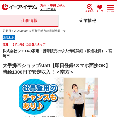
九州・沖縄
の求人
▼エリア変更
仕事情報
企業情報
更新日：2026/08/08 ※更新日時点の最新情報です
派遣社員
職種：【ドコモ】の店舗スタッフ
株式会社シエロの家電・携帯販売の求人情報詳細（派遣社員） - 宮
崎市
大手携帯ショップstaff【即日登録/スマホ面接OK】
時給1300円で安定収入！＜南方＞