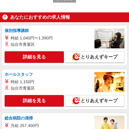
時給1200円 ※交通費全額支給（規定あり）
【月収例】8.1万円（16日勤務 ※残業なしの場
合）
あなたにおすすめの求人情報
福岡県福岡市東区松田
個別指導講師
詳細を見る
キープ
時給 1,040円〜1,390円
仙台市青葉区
派遣社員
パーソルファクトリーパートナーズ株式会社
詳細を見る
とりあえずキープ
ゴミ収集や積込作業（夜勤）
基本時給1250円・深夜時給1563円 ※交通費全
額支給（規定あり） 【月収例】23.9万円（21日勤
ホールスタッフ
務＋深夜手当115.5h ※残業なしの場合）
福岡県福岡市東区箱崎ふ頭
時給 1,150円
仙台市青葉区
詳細を見る
キープ
詳細を見る
とりあえずキープ
派遣社員
パーソルファクトリーパートナーズ株式会社
冷蔵倉庫の入出荷・運搬／要資格（日勤）
総合病院の清掃
時給1500円 ※交通費全額支給（規定あり）
月給 257,400円
【月収例】27.0万円（21日勤務＋残業10h）