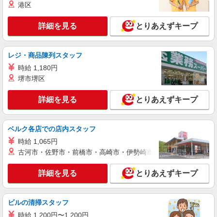
港区
福岡県福岡市東区香椎浜ふ頭
詳細を見る
とりあえずキープ
詳細を見る
キープ
派遣社員
レジ・商品陳列スタッフ
パーソルファクトリーパートナーズ株式会社
時給 1,180円
入出荷・格納など/要資格（日勤）
堺市堺区
時給1400円 ※交通費全額支給（規定あり）
【月収例】4.6万円（4日勤務＋残業1h）
詳細を見る
とりあえずキープ
福岡県福岡市東区香椎浜ふ頭
詳細を見る
キープ
ベルク各店での店内スタッフ
時給 1,065円
派遣社員
古河市・佐野市・前橋市・高崎市・伊勢崎市・太田市・館林市・
パーソルファクトリーパートナーズ株式会社
冷凍食品の入出庫／要資格（日勤）
詳細を見る
とりあえずキープ
時給1500円 ※交通費全額支給（規定あり）
【月収例】27.0万円（21日勤務＋残業10h）
ビルの清掃スタッフ
福岡県福岡市東区香椎浜ふ頭
時給 1,200円〜1,200円