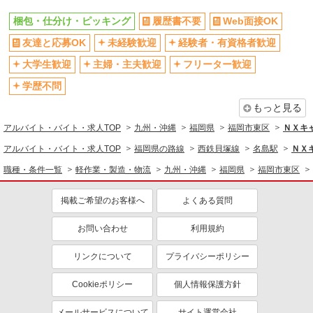
梱包・仕分け・ピッキング
履歴書不要
Web面接OK
友達と応募OK
未経験歓迎
経験者・有資格者歓迎
大学生歓迎
主婦・主夫歓迎
フリーター歓迎
学歴不問
もっと見る
アルバイト・バイト・求人TOP
九州・沖縄
福岡県
福岡市東区
ＮＸキ
アルバイト・バイト・求人TOP
福岡県の路線
西鉄貝塚線
名島駅
ＮＸ
職種・条件一覧
軽作業・製造・物流
九州・沖縄
福岡県
福岡市東区
掲載ご希望のお客様へ
よくある質問
お問い合わせ
利用規約
リンクについて
プライバシーポリシー
Cookieポリシー
個人情報保護方針
メールサービスについて
サイト運営会社