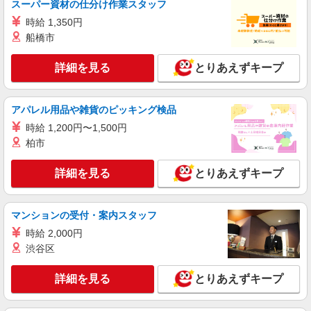
スーパー資材の仕分け作業スタッフ
時給 1,350円
派遣社員
船橋市
株式会社日本ワークプレイス/Fukuoka066
【福岡県福岡市東区】＜お店へ出荷用＞お菓子
詳細を見る
とりあえずキープ
や軽食などのピッキング/時給1250円/日勤/残
業なし
時給1250円
福岡県福岡市東区みなと香椎 車・バイク・自
アパレル用品や雑貨のピッキング検品
転車通勤可（敷地内無料駐車場有） 面接地につい
時給 1,200円〜1,500円
て：福岡県内・現地近郊で出張面接致します。 お
気軽にご相談・お問い合わせ下さい。
柏市
詳細を見る
キープ
詳細を見る
とりあえずキープ
派遣社員
株式会社日本ワークプレイス/Fukuoka080
【福岡県福岡市東区】粉物製造補助・原材料投
マンションの受付・案内スタッフ
入/時給1250円/夜勤/土日休み/残業少なめ
時給 2,000円
時給1250円
渋谷区
福岡県福岡市東区箱崎ふ頭 車・バイク・自転
車通勤可（無料駐車場有 ※敷地内徒歩1分） 面接
詳細を見る
とりあえずキープ
地について：福岡県内・現地近郊で出張面接致し
ます。 お気軽にご相談・お問い合わせ下さい。
詳細を見る
キープ