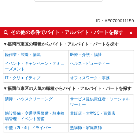
同じ特徴から求人を探す
未経験歓迎
大学生歓迎
ID：AE0709011159
ミドル（40代～）活躍中
週1日勤務OK
その他の条件でバイト・アルバイト・パートを探す
週2～3日勤務OK
扶養内勤務OK
福岡市東区の職種からバイト・アルバイト・パートを探す
副業・WワークOK
交通費支給
軽作業・製造・物流
医療・介護・福祉
イベント・キャンペーン・アミュ
ヘルス・ビューティー
ーズメント
IT・クリエイティブ
オフィスワーク・事務
福岡市東区の人気の職種からバイト・アルバイト・パートを探す
清掃・ハウスクリーニング
サービス提供責任者・ソーシャル
ワーカー
施設警備・交通誘導警備・駐車輪
量販店・大型SC・百貨店
場管理・イベント警備
中型（2t・4t）ドライバー
塾講師・家庭教師