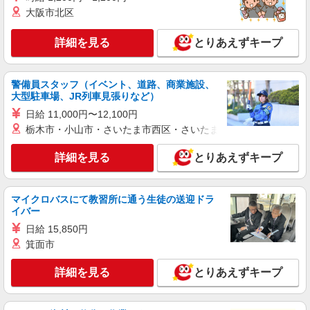
詳細を見る
大阪市北区
キープ
詳細を見る
とりあえずキープ
派遣社員
パーソルファクトリーパートナーズ株式会社
冷蔵倉庫の入出荷・運搬／要資格（日勤）
警備員スタッフ（イベント、道路、商業施設、
時給1500円 ※交通費全額支給（規定あり）
大型駐車場、JR列車見張りなど）
【月収例】27.0万円（21日勤務＋残業10h）
日給 11,000円〜12,100円
福岡県福岡市東区香椎浜ふ頭
栃木市・小山市・さいたま市西区・さいたま市岩槻区・久喜市・
詳細を見る
キープ
詳細を見る
とりあえずキープ
派遣社員
株式会社日本ワークプレイス/Fukuoka055
マイクロバスにて教習所に通う生徒の送迎ドラ
イバー
【福岡県福岡市東区】＜ケーブルのカット・巻
取・梱包・運搬＞/時給1430円/日勤/土日休み/
日給 15,850円
残業なし
時給1430円
箕面市
福岡県福岡市東区多の津 車・バイク・自転車
詳細を見る
とりあえずキープ
通勤可（無料駐車場有） 面接地について：福岡県
内・現地近郊で出張面接致します。 お気軽にご相
談・お問い合わせ下さい。
詳細を見る
キープ