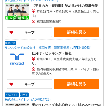
株式会社バイトレ（ADM810930GT07）
【平日のみ・短時間】詰めるだけの簡単作業
時給1271円〜時給1500円（就業先により異な
る）
福岡県福岡市東区
詳細を見る
キープ
派遣社員
ランスタッド株式会社 福岡支店（福岡事業所）/FFKN100634
仕分け・ピッキング・梱包
時給1300円 ※交通費実費支給／当社規定あ
り。
福岡県福岡市東区箱崎ふ頭 車・バイク・自転
車での通勤OK
詳細を見る
キープ
アルバイト
パート
株式会社バイトレ（ADM814723）
手のひらサイズ中心◎数える・詰めるだけの超