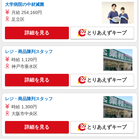
大学病院の中材滅菌
派遣社員
月給 254,160円
株式会社日本ワークプレイス/Fukuoka081
足立区
【福岡県福岡市東区】原材料投入作業/時給
1250円/日勤/土日休み/残業少なめ
詳細を見る
とりあえずキープ
時給1250円
福岡県福岡市東区箱崎ふ頭 車・バイク・自転
車通勤可（無料駐車場有 ※敷地内徒歩1分） 面接
レジ・商品陳列スタッフ
地について：福岡県内・現地近郊で出張面接致し
時給 1,120円
ます。 お気軽にご相談・お問い合わせ下さい。
詳細を見る
キープ
神戸市垂水区
派遣社員
詳細を見る
とりあえずキープ
株式会社日本ワークプレイス/Fukuoka070
【福岡県福岡市東区】梱包材組立・梱包・入出
荷/時給1400円/日勤/土日休み/残業少なめ
レジ・商品陳列スタッフ
時給1400円
時給 1,300円
福岡県福岡市東区香椎浜ふ頭 車・バイク・自
大阪市中央区
転車通勤可（無料駐車場有 ※敷地内徒歩1分） 面
接地について：福岡県内・現地近郊で出張面接致
詳細を見る
とりあえずキープ
します。 お気軽にご相談・お問い合わせ下さい。
詳細を見る
キープ