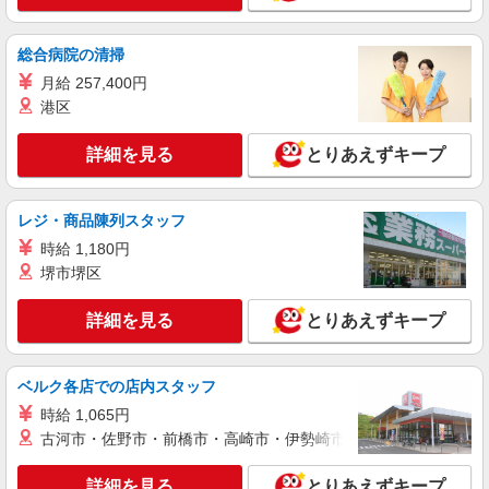
派遣社員
株式会社kotrio /●FK-H-2012219
総合病院の清掃
宗像市｜未経験でも大丈夫◎研修が手厚い有料
住宅の介護♪
月給 257,400円
港区
時給1450円〜2062円 ＜日払い有/週払い有/交
通費全支給(ガソリン代含む)＞
詳細を見る
とりあえずキープ
宗像市内≪最寄り駅：赤間駅≫
詳細を見る
キープ
レジ・商品陳列スタッフ
時給 1,180円
派遣社員
堺市堺区
株式会社kotrio /●FK-H-1849039
＼未経験OK／高級シニア向け住宅で日常生活
詳細を見る
とりあえずキープ
の見守りやお手伝い等
時給1450円〜2062円 ＜日払い有/週払い有/交
通費全支給(ガソリン代含む)＞
ベルク各店での店内スタッフ
宗像市内≪最寄り駅：赤間駅≫
時給 1,065円
古河市・佐野市・前橋市・高崎市・伊勢崎市・太田市・館林市・
詳細を見る
キープ
詳細を見る
とりあえずキープ