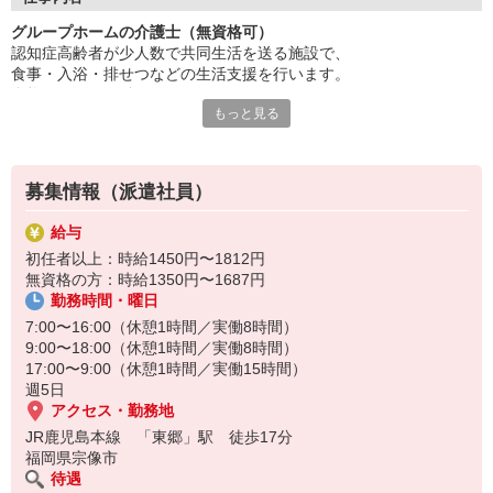
あなたのアイデアや工夫が活かせます。
グループホームの介護士（無資格可）
資格取得も積極的に支援いたします。
認知症高齢者が少人数で共同生活を送る施設で、
働く意欲があれば資格は不問！
食事・入浴・排せつなどの生活支援を行います。
資格がなくても働けますが、
温かいチームの一員になりませんか？
もっと見る
認知症ケアの理解やコミュニケーション力が重要です◎
人柄重視の採用を行っています。
まずはお気軽にお問い合わせください！
家庭的な雰囲気の中で利用者と密に関わるため、
人柄や思いやりが重視されます♪
募集情報（派遣社員）
給与
初任者以上：時給1450円〜1812円
無資格の方：時給1350円〜1687円
勤務時間・曜日
7:00〜16:00（休憩1時間／実働8時間）
9:00〜18:00（休憩1時間／実働8時間）
17:00〜9:00（休憩1時間／実働15時間）
週5日
アクセス・勤務地
JR鹿児島本線 「東郷」駅 徒歩17分
福岡県宗像市
待遇