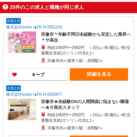
20
件のこの求人と職種が同じ求人
派遣社員
株式会社kotrio /●FK-H-2051210
宗像市＊年齢不問◎未経験から安定した業界へ
＊サ高住
時給1450円〜2062円 ＜日払い有/週払い有/交
通費全支給(ガソリン代含む)＞
宗像市内≪最寄り駅：赤間駅≫
詳細を見る
キープ
派遣社員
株式会社kotrio /●FK-H-2020477
宗像市★未経験OKの人間関係に悩まない職場
へ★サ高住スタッフ
時給1450円〜2062円 ＜日払い有/週払い有/交
通費全支給(ガソリン代含む)＞
宗像市内≪最寄り駅：赤間駅≫