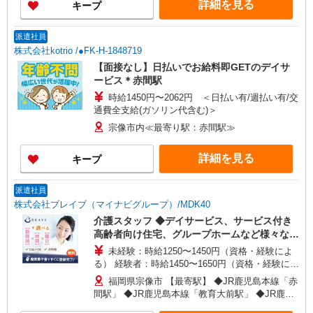
詳細を見る
キープ
派遣社員
株式会社kotrio /●FK-H-1848719
【面接なし】日払いでお給料即GETのデイサ
ービス＊赤間駅
時給1450円〜2062円 ＜日払い有/週払い有/交
通費全支給(ガソリン代含む)＞
宗像市内≪最寄り駅：赤間駅≫
詳細を見る
キープ
派遣社員
株式会社ブレイブ（マイナビグループ）/MDK40
介護スタッフ ◆デイサービス、サービス付き
高齢者向け住宅、グループホームなど様々な勤
務先から選べます。
未経験：時給1250〜1450円（資格・経験によ
る） 経験者：時給1450〜1650円（資格・経験によ
る） ◎月収例 時給1650円×1日8時間×22日（週5
福岡県宗像市 【最寄駅】 ◆JR鹿児島本線「赤
日）＝29万400円 ◆昇給あり ◆支払い方法 ※日払
間駅」 ◆JR鹿児島本線「教育大前駅」 ◆JR鹿児
い/週払い/月払い対応も可能です。詳しくは面談時
島本線「東郷駅」 ★その他、近隣に多数勤務地あ