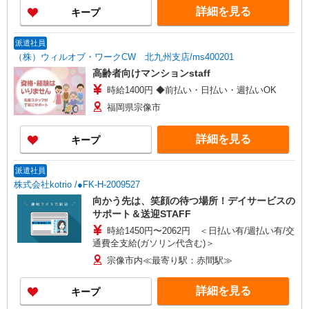
にご相談ください。 ◆交通費：別途全額支給 ※当
ります！
詳細を見る
キープ
社規定あり
派遣社員
（株）ウィルオブ・ワークCW 北九州支店/ms400201
高齢者向けマンションstaff
時給1400円 ◆前払い・日払い・週払いOK
福岡県宗像市
詳細を見る
キープ
派遣社員
株式会社kotrio /●FK-H-2009527
向かう先は、笑顔の待つ場所！デイサービスの
サポート＆送迎STAFF
時給1450円〜2062円 ＜日払い有/週払い有/交
通費全支給(ガソリン代含む)＞
宗像市内≪最寄り駅：赤間駅≫
詳細を見る
キープ