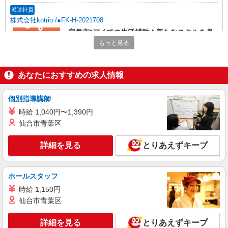
派遣社員
株式会社kotrio /●FK-H-2021708
宗像市*デイでの生活補助☆新たなスキルを身
につけて長く働く♪
もっと見る
時給1450円〜2062円 ＜日払い有/週払い有/交
通費全支給(ガソリン代含む)＞
あなたにおすすめの求人情報
宗像市内≪最寄り駅：赤間駅≫
詳細を見る
個別指導講師
キープ
時給 1,040円〜1,390円
派遣社員
仙台市青葉区
株式会社kotrio /●FK-H-2086383
＜宗像市＞小さなデイサービスSTAFF募集≪
詳細を見る
とりあえずキープ
週3勤務≫≪夕方退社≫
時給1450円〜2062円 ＜日払い有/週払い有/交
通費全支給(ガソリン代含む)＞
ホールスタッフ
宗像市内≪最寄り駅：赤間駅≫
時給 1,150円
仙台市青葉区
詳細を見る
キープ
詳細を見る
とりあえずキープ