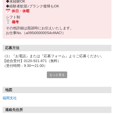
◆未経験OK
◆経験者歓迎♪ブランク復帰もOK
休日・休暇
シフト制
備考
その他詳細は面談時にお伝えいたします。
お仕事No.（a095i000000S4cfAAC!）
応募方法
（1）『お電話』または『応募フォーム』よりご応募ください。
【総合受付】0120-921-871（無料）
（受付時間：9:30〜21:00）
〈お電話の場合〉
もっと見る
「e-aidemを見て」とお伝えいただけるとスムーズです。
〈応募フォームからご応募の場合〉
当社担当者から連絡させていただきます。
◎応募フォームからのご応募は24時間受付中です！
地図
↓
福岡支社
（2）面談・登録の実施
お電話でのカンタン登録面談や来社登録面談を実施しております。
ご都合のよいお日にちをお聞かせください。
連絡先住所