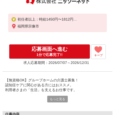
初任者以上：時給1450円〜1812円
無資格の方：時給1350円〜1687円
福岡県宗像市
応募画面へ進む
1分で応募完了!!
キープ
求人応募期間：2026/07/07～2026/12/31
【無資格OK】グループホームの介護士募集！
認知症ケアに関心がある方にはおススメ。
利用者さまの「生活」を支えるお仕事です。
少人数制なので寄り添ったケアができます。
もっと見る
無資格から正社員も可能！
安心の研修制度でイチから学べます。
利用者さまの生活全般のサポート。
仕事内容