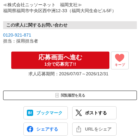
↓
≪株式会社ニッソーネット 福岡支社≫
（3）選考・お仕事のご案内
福岡県福岡市中央区西中洲12-33（福岡大同生命ビル5F）
↓
（4）就業開始
※紹介予定派遣・職業紹介などで、正職員登用前提でのお仕事も可
この求人に関するお問い合わせ
能です。
0120-921-871
担当：採用担当者
応募画面へ進む
1分で応募完了!!
キープ
求人応募期間：2026/07/07～2026/12/31
閲覧履歴を見る
ブックマーク
ポストする
シェアする
URLをシェア