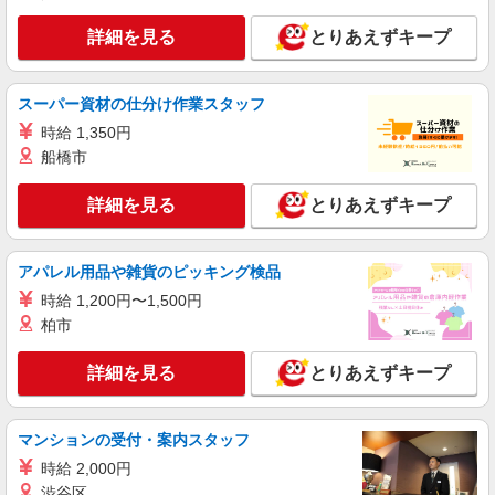
タイパ最強！希望の働き方が叶う有料住宅のス
タッフ★＠宗像市
詳細を見る
とりあえずキープ
時給1450円〜2062円 ＜日払い有/週払い有/交
通費全支給(ガソリン代含む)＞
宗像市内≪最寄り駅：赤間駅≫
スーパー資材の仕分け作業スタッフ
時給 1,350円
詳細を見る
キープ
船橋市
派遣社員
詳細を見る
とりあえずキープ
株式会社kotrio /●FK-H-2011949
≪宗像市≫夜勤なし！未経験・ブランクOKの
デイスタッフ
アパレル用品や雑貨のピッキング検品
時給1450円〜2062円 ＜日払い有/週払い有/交
時給 1,200円〜1,500円
通費全支給(ガソリン代含む)＞
柏市
宗像市内≪最寄り駅：赤間駅≫
詳細を見る
とりあえずキープ
詳細を見る
キープ
マンションの受付・案内スタッフ
派遣社員
株式会社ニッソーネット福岡支社
時給 2,000円
小規模多機能施設の介護士（無資格可）
渋谷区