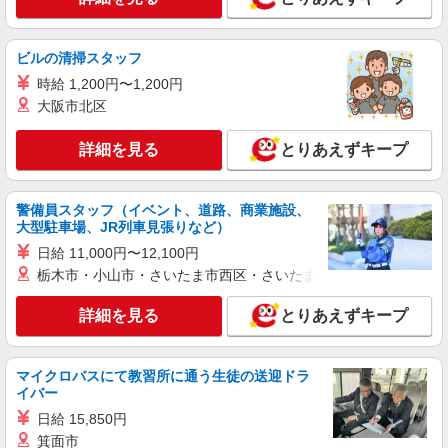
派遣社員
（株）ウィルオブ・ワークCW 北九州支店/ms400201
高齢者向け住宅staff
ビルの清掃スタッフ
時給1400円 ◆前払い・日払い・週払いOK
時給 1,200円〜1,200円
福岡県宗像市
大阪市北区
詳細を見る
キープ
詳細を見る
とりあえずキープ
派遣社員
株式会社kotrio /●FK-H-2010162
警備員スタッフ（イベント、道路、商業施設、
大型駐車場、JR列車見張りなど）
宗像市＊少人数グルホで利用者さんと家事や掃
除など♪日払いOK
日給 11,000円〜12,100円
栃木市・小山市・さいたま市西区・さいたま市岩槻区・久喜市・
時給1450円〜2062円 ＜日払い有/週払い有/交
通費全支給(ガソリン代含む)＞
詳細を見る
とりあえずキープ
宗像市内≪最寄り駅：赤間駅≫
詳細を見る
キープ
マイクロバスにて教習所に通う生徒の送迎ドラ
イバー
派遣社員
日給 15,850円
株式会社kotrio /●FK-H-2051068
箕面市