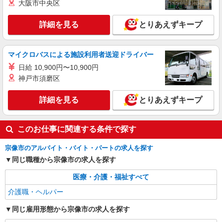
大阪市中央区
詳細を見る
キープ
詳細を見る
とりあえずキープ
派遣社員
株式会社ニッソーネット福岡支社
マイクロバスによる施設利用者送迎ドライバー
特養の介護士（無資格可）
日給 10,900円〜10,900円
初任者以上：時給1450円〜1812円 無資格の
神戸市須磨区
方：時給1350円〜1687円
福岡県宗像市
詳細を見る
とりあえずキープ
詳細を見る
キープ
このお仕事に関連する条件で探す
宗像市のアルバイト・バイト・パートの求人を探す
同じ職種から宗像市の求人を探す
医療・介護・福祉すべて
介護職・ヘルパー
同じ雇用形態から宗像市の求人を探す