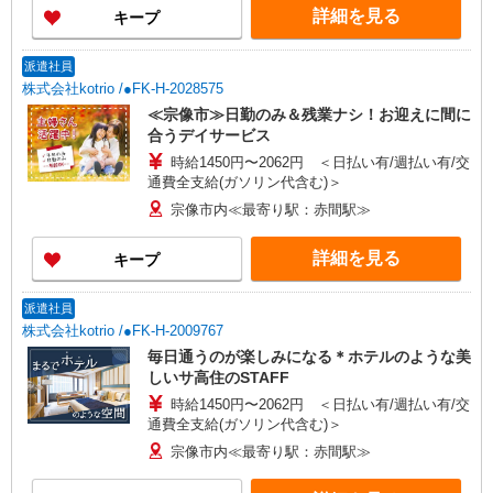
詳細を見る
キープ
派遣社員
株式会社kotrio /●FK-H-2028575
≪宗像市≫日勤のみ＆残業ナシ！お迎えに間に
合うデイサービス
時給1450円〜2062円 ＜日払い有/週払い有/交
通費全支給(ガソリン代含む)＞
宗像市内≪最寄り駅：赤間駅≫
詳細を見る
キープ
派遣社員
株式会社kotrio /●FK-H-2009767
毎日通うのが楽しみになる＊ホテルのような美
しいサ高住のSTAFF
時給1450円〜2062円 ＜日払い有/週払い有/交
通費全支給(ガソリン代含む)＞
宗像市内≪最寄り駅：赤間駅≫