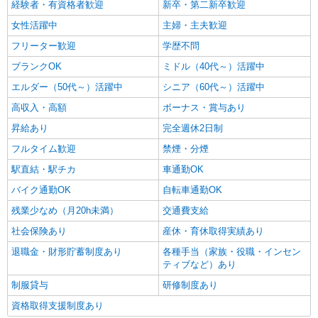
経験者・有資格者歓迎
新卒・第二新卒歓迎
女性活躍中
主婦・主夫歓迎
フリーター歓迎
学歴不問
ブランクOK
ミドル（40代～）活躍中
エルダー（50代～）活躍中
シニア（60代～）活躍中
高収入・高額
ボーナス・賞与あり
昇給あり
完全週休2日制
フルタイム歓迎
禁煙・分煙
駅直結・駅チカ
車通勤OK
バイク通勤OK
自転車通勤OK
残業少なめ（月20h未満）
交通費支給
社会保険あり
産休・育休取得実績あり
退職金・財形貯蓄制度あり
各種手当（家族・役職・インセン
ティブなど）あり
制服貸与
研修制度あり
資格取得支援制度あり