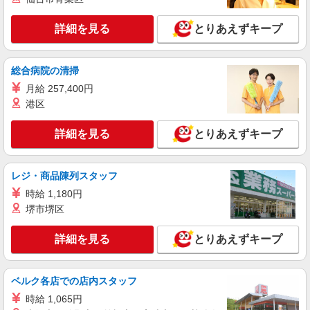
詳細を見る
キープ
詳細を見る
とりあえずキープ
派遣社員
株式会社kotrio /●FK-H-2068671
総合病院の清掃
＼収入アップを全面サポート／小規模デイ
月給 257,400円
STAFF｜資格支援制度あり
港区
時給1450円〜2062円 ＜日払い有/週払い有/交
通費全支給(ガソリン代含む)＞
詳細を見る
とりあえずキープ
糸島市前原 ほか【最寄駅：筑前前原】
レジ・商品陳列スタッフ
詳細を見る
キープ
時給 1,180円
派遣社員
堺市堺区
株式会社kotrio /●FK-H-2102270
糸島市＊サ高住STAFF＊曜日不問・週3〜
詳細を見る
とりあえずキープ
OK！働きやすさ◎
時給1450円〜2062円 ＜日払い有/週払い有/交
ベルク各店での店内スタッフ
通費全支給(ガソリン代含む)＞
福岡県糸島市 最寄り駅：美咲が丘駅
時給 1,065円