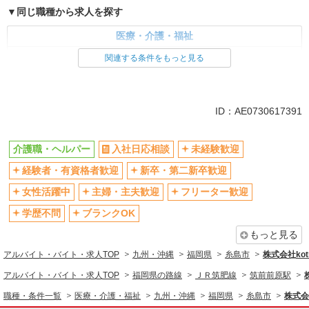
同じ職種から求人を探す
医療・介護・福祉
介護職・ヘルパー
関連する条件をもっと見る
同じ特徴から求人を探す
未経験歓迎
ミドル（40代～）活躍中
ID：AE0730617391
ボーナス・賞与あり
車通勤OK
交通費支給
社会保険あり
介護職・ヘルパー
入社日応相談
未経験歓迎
産休・育休取得実績あり
経験者・有資格者歓迎
新卒・第二新卒歓迎
女性活躍中
主婦・主夫歓迎
フリーター歓迎
学歴不問
ブランクOK
もっと見る
アルバイト・バイト・求人TOP
九州・沖縄
福岡県
糸島市
株式会社kotr
アルバイト・バイト・求人TOP
福岡県の路線
ＪＲ筑肥線
筑前前原駅
職種・条件一覧
医療・介護・福祉
九州・沖縄
福岡県
糸島市
株式会社