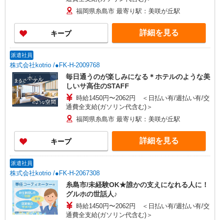
福岡県糸島市 最寄り駅：美咲が丘駅
詳細を見る
キープ
派遣社員
株式会社kotrio /●FK-H-2009768
毎日通うのが楽しみになる＊ホテルのような美
しいサ高住のSTAFF
時給1450円〜2062円 ＜日払い有/週払い有/交
通費全支給(ガソリン代含む)＞
福岡県糸島市 最寄り駅：美咲が丘駅
詳細を見る
キープ
派遣社員
株式会社kotrio /●FK-H-2067308
糸島市/未経験OK★誰かの支えになれる人に！
グルホの世話人♪
時給1450円〜2062円 ＜日払い有/週払い有/交
通費全支給(ガソリン代含む)＞