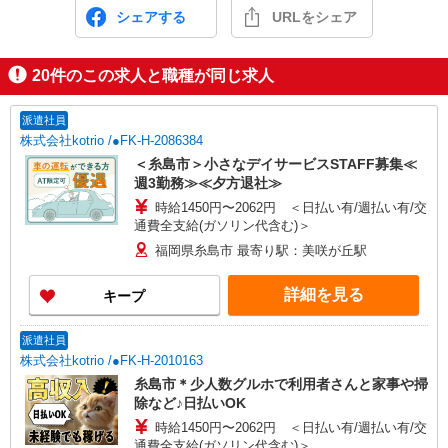
シェアする
URLをシェア
20
件のこの求人と職種が同じ求人
派遣社員
株式会社kotrio /●FK-H-2086384
＜糸島市＞小さなデイサービスSTAFF募集≪
週3勤務≫≪夕方退社≫
時給1450円〜2062円 ＜日払い有/週払い有/交
通費全支給(ガソリン代含む)＞
福岡県糸島市 最寄り駅：美咲が丘駅
詳細を見る
キープ
派遣社員
株式会社kotrio /●FK-H-2010163
糸島市＊少人数グルホで利用者さんと家事や掃
除など♪日払いOK
時給1450円〜2062円 ＜日払い有/週払い有/交
通費全支給(ガソリン代含む)＞