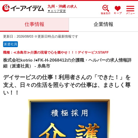
九州・沖縄
の求人
▼エリア変更
仕事情報
企業情報
更新日：2026/08/03 ※更新日時点の最新情報です
派遣社員
職種：≪糸島市≫介護の現場で心を燃やせ！！！デイサービスSTAFF
株式会社kotrio /●FK-H-2068412の介護職・ヘルパーの求人情報詳
細（派遣社員） - 糸島市
デイサービスの仕事！利用者さんの「できた！」を
支え、日々の生活を照らすその仕事は、まさしく尊
い！！