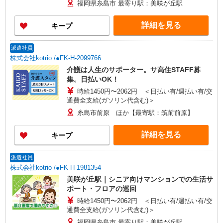
福岡県糸島市 最寄り駅：美咲が丘駅
詳細を見る
キープ
派遣社員
株式会社kotrio /●FK-H-2099766
介護は人生のサポーター。サ高住STAFF募
集。日払いOK！
時給1450円〜2062円 ＜日払い有/週払い有/交
通費全支給(ガソリン代含む)＞
糸島市前原 ほか【最寄駅：筑前前原】
詳細を見る
キープ
派遣社員
株式会社kotrio /●FK-H-1981354
美咲が丘駅｜シニア向けマンションでの生活サ
ポート・フロアの巡回
時給1450円〜2062円 ＜日払い有/週払い有/交
通費全支給(ガソリン代含む)＞
福岡県糸島市 最寄り駅：美咲が丘駅