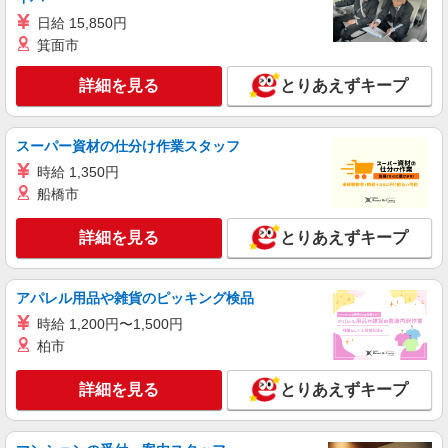
詳細を見る
キープ
日給 15,850円
箕面市
派遣社員
株式会社kotrio /●FK-H-2012220
詳細を見る
とりあえずキープ
糸島市｜未経験でも大丈夫◎研修が手厚い有料
住宅の介護♪
スーパー資材の仕分け作業スタッフ
時給1450円〜2062円 ＜日払い有/週払い有/交
通費全支給(ガソリン代含む)＞
時給 1,350円
船橋市
福岡県糸島市 最寄り駅：美咲が丘駅
詳細を見る
とりあえずキープ
詳細を見る
キープ
派遣社員
アパレル用品や雑貨のピッキング検品
株式会社kotrio /●FK-H-2021709
時給 1,200円〜1,500円
糸島市*デイでの生活補助☆新たなスキルを身
柏市
につけて長く働く♪
時給1450円〜2062円 ＜日払い有/週払い有/交
詳細を見る
とりあえずキープ
通費全支給(ガソリン代含む)＞
福岡県糸島市 最寄り駅：美咲が丘駅