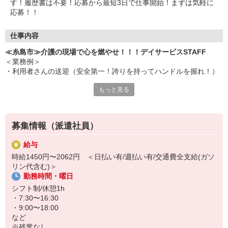
す！履歴書は不要！応募から最短3日で仕事開始！まずは気軽に
応募！！
仕事内容
≪糸島市≫介護の現場で心を燃やせ！！！デイサービスSTAFF
＜業務例＞
・利用者さんの送迎（安全第一！誇りを持ってハンドルを握れ！）
・入浴や食事等の介助（日常の営みを支えることは、偉大な使
もっと見る
命！）
・レクリエーションの企画、実施（楽しませよ！笑顔を作り出
せ！）
・健康チェックや記録（小さな変化を見逃すな！仲間と共有を！）
募集情報（派遣社員）
・チームでの協力（孤独に戦うな！共に心を燃やせ！！！）
給与
未経験でも全く問題なし。
時給1450円〜2062円 ＜日払い有/週払い有/交通費全支給(ガソ
真面目に取り組めば着実に成長し、
リン代含む)＞
様々なことができるようになります！！
勤務時間・曜日
昨日の自分より、確実に仕事ができる自分になれる。
シフト制/休憩1h
・7:30〜16:30
応募を待っています！！！
・9:00〜18:00
など
※残業なし