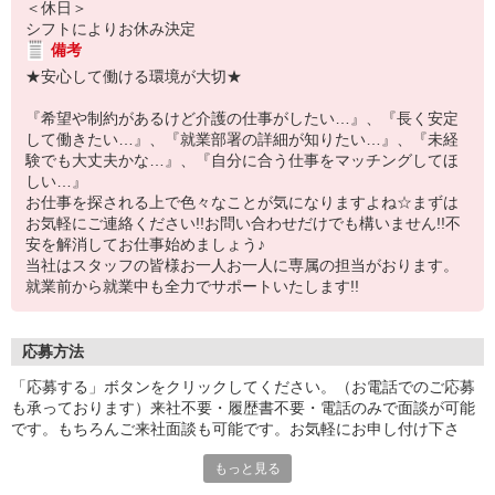
＜休日＞
シフトによりお休み決定
備考
★安心して働ける環境が大切★
『希望や制約があるけど介護の仕事がしたい…』、『長く安定
して働きたい…』、『就業部署の詳細が知りたい…』、『未経
験でも大丈夫かな…』、『自分に合う仕事をマッチングしてほ
しい…』
お仕事を探される上で色々なことが気になりますよね☆まずは
お気軽にご連絡ください!!お問い合わせだけでも構いません!!不
安を解消してお仕事始めましょう♪
当社はスタッフの皆様お一人お一人に専属の担当がおります。
就業前から就業中も全力でサポートいたします!!
応募方法
「応募する」ボタンをクリックしてください。（お電話でのご応募
も承っております）来社不要・履歴書不要・電話のみで面談が可能
です。もちろんご来社面談も可能です。お気軽にお申し付け下さ
い。
もっと見る