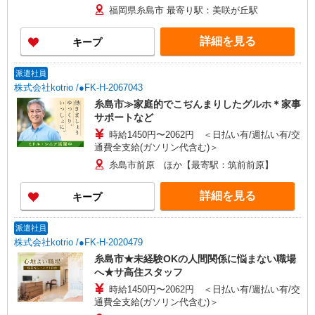
福岡県糸島市 最寄り駅：美咲が丘駅
詳細を見る
キープ
派遣社員
株式会社kotrio /●FK-H-2067043
糸島市≫家庭的でこぢんまりしたグルホ＊家事
サポートなど
時給1450円〜2062円 ＜日払い有/週払い有/交
通費全支給(ガソリン代含む)＞
糸島市前原 ほか【最寄駅：筑前前原】
詳細を見る
キープ
派遣社員
株式会社kotrio /●FK-H-2020479
糸島市★未経験OKの人間関係に悩まない職場
へ★サ高住スタッフ
時給1450円〜2062円 ＜日払い有/週払い有/交
通費全支給(ガソリン代含む)＞