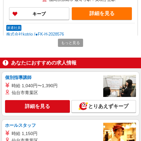
詳細を見る
キープ
派遣社員
株式会社kotrio /●FK-H-2028576
≪糸島市≫日勤のみ＆残業ナシ！お迎えに間に
もっと見る
合うデイサービス
時給1450円〜2062円 ＜日払い有/週払い有/交
通費全支給(ガソリン代含む)＞
あなたにおすすめの求人情報
福岡県糸島市 最寄り駅：美咲が丘駅
個別指導講師
詳細を見る
キープ
時給 1,040円〜1,390円
仙台市青葉区
派遣社員
株式会社kotrio /●FK-H-2051069
詳細を見る
とりあえずキープ
タイパ最強！希望の働き方が叶う有料住宅のス
タッフ★＠糸島市
時給1450円〜2062円 ＜日払い有/週払い有/交
ホールスタッフ
通費全支給(ガソリン代含む)＞
時給 1,150円
福岡県糸島市 最寄り駅：美咲が丘駅
仙台市青葉区