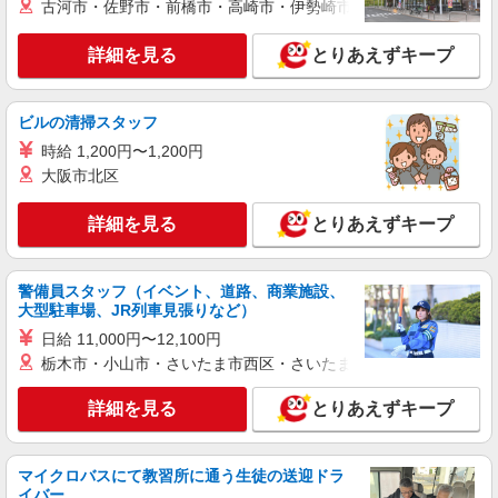
古河市・佐野市・前橋市・高崎市・伊勢崎市・太田市・館林市・
詳細を見る
キープ
詳細を見る
とりあえずキープ
派遣社員
株式会社kotrio /●FK-H-2068880
ビルの清掃スタッフ
糸島市の小さいデイサービス★残業なし♪日勤
のみ◎夜はおうち時間
時給 1,200円〜1,200円
大阪市北区
時給1450円〜2062円 ＜日払い有/週払い有/交
通費全支給(ガソリン代含む)＞
詳細を見る
とりあえずキープ
福岡県糸島市 最寄り駅：美咲が丘駅
詳細を見る
キープ
警備員スタッフ（イベント、道路、商業施設、
大型駐車場、JR列車見張りなど）
派遣社員
日給 11,000円〜12,100円
株式会社kotrio /●FK-H-2011950
栃木市・小山市・さいたま市西区・さいたま市岩槻区・久喜市・
≪糸島市≫夜勤なし！未経験・ブランクOKの
デイスタッフ
詳細を見る
とりあえずキープ
時給1450円〜2062円 ＜日払い有/週払い有/交
通費全支給(ガソリン代含む)＞
福岡県糸島市 最寄り駅：美咲が丘駅
マイクロバスにて教習所に通う生徒の送迎ドラ
イバー