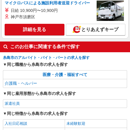
詳細を見る
キープ
マイクロバスによる施設利用者送迎ドライバー
日給 10,900円〜10,900円
派遣社員
神戸市須磨区
株式会社kotrio /●FK-H-1981353
筑前前原駅｜シニア向けマンションでの生活サ
詳細を見る
とりあえずキープ
ポート・フロアの巡回
時給1450円〜2062円 ＜日払い有/週払い有/交
通費全支給(ガソリン代含む)＞
このお仕事に関連する条件で探す
糸島市前原 ほか【最寄駅：筑前前原】
糸島市のアルバイト・バイト・パートの求人を探す
同じ職種から糸島市の求人を探す
詳細を見る
キープ
医療・介護・福祉すべて
派遣社員
介護職・ヘルパー
株式会社kotrio /●FK-H-2009528
向かう先は、笑顔の待つ場所！デイサービスの
同じ雇用形態から糸島市の求人を探す
サポート＆送迎STAFF
時給1450円〜2062円 ＜日払い有/週払い有/交
派遣社員
通費全支給(ガソリン代含む)＞
同じ特徴から糸島市の求人を探す
福岡県糸島市 最寄り駅：美咲が丘駅
入社日応相談
未経験歓迎
詳細を見る
キープ