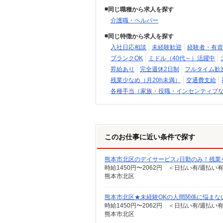
同じ職種から求人を探す
介護職・ヘルパー
同じ特徴から求人を探す
入社日応相談
未経験歓迎
経験者・有資
ブランクOK
ミドル（40代～）活躍中
昇給あり
完全週休2日制
フルタイム歓
残業少なめ（月20h未満）
交通費支給
各種手当（家族・役職・インセンティブ
このお仕事に近い条件で探す
熊本市北区のデイサービス♪日勤のみ！残業
時給1450円〜2062円 ＜日払い有/週払い
熊本市北区
熊本市北区★未経験OKの人間関係に悩まな
時給1450円〜2062円 ＜日払い有/週払い
熊本市北区