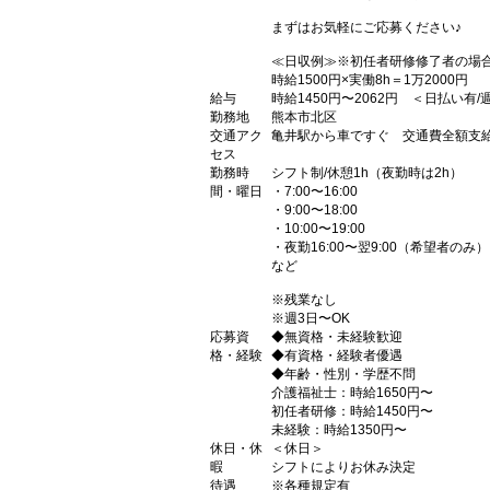
まずはお気軽にご応募ください♪
≪日収例≫※初任者研修修了者の場
時給1500円×実働8h＝1万2000円
給与
時給1450円〜2062円 ＜日払い有
勤務地
熊本市北区
交通アク
亀井駅から車ですぐ 交通費全額支
セス
勤務時
シフト制/休憩1h（夜勤時は2h）
間・曜日
・7:00〜16:00
・9:00〜18:00
・10:00〜19:00
・夜勤16:00〜翌9:00（希望者のみ）
など
※残業なし
※週3日〜OK
応募資
◆無資格・未経験歓迎
格・経験
◆有資格・経験者優遇
◆年齢・性別・学歴不問
介護福祉士：時給1650円〜
初任者研修：時給1450円〜
未経験：時給1350円〜
休日・休
＜休日＞
暇
シフトによりお休み決定
待遇
※各種規定有