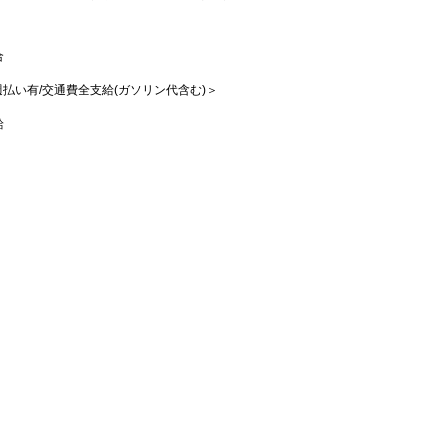
合
/週払い有/交通費全支給(ガソリン代含む)＞
給