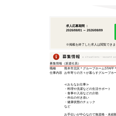
求人応募期間 ：
2026/08/01 ～ 2026/08/09
※掲載を終了した求人は閲覧できま
募集情報（派遣社員）
職種
熊本市北区＊グループホームSTAFF
仕事内容
お年寄りの方々が暮らすグループホ
≪おもなお仕事≫
・料理や洗濯などの生活サポート
・食事や入浴などの介助
・外出の付き添い
・健康状態のチェック
など
お手伝いが中心なので無資格・未経