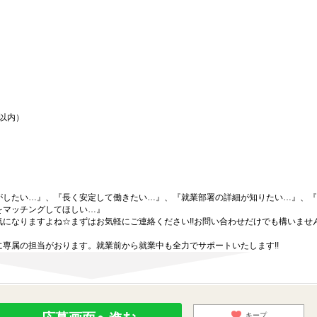
間以内）
がしたい…』、『長く安定して働きたい…』、『就業部署の詳細が知りたい…』、『
をマッチングしてほしい…』
になりますよね☆まずはお気軽にご連絡ください!!お問い合わせだけでも構いません
専属の担当がおります。就業前から就業中も全力でサポートいたします!!
キープ