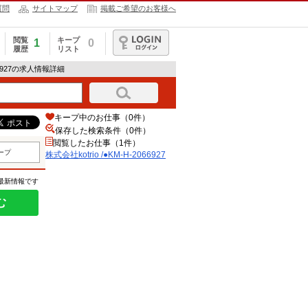
質問
サイトマップ
掲載ご希望のお客様へ
閲覧
キープ
1
0
履歴
リスト
ログイン
066927の求人情報詳細
キープ中のお仕事（0件）
保存した検索条件（
0
件）
閲覧したお仕事（1件）
ープ
株式会社kotrio /●KM-H-2066927
の最新情報です
む