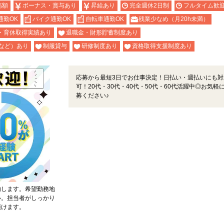
高額
ボーナス・賞与あり
昇給あり
完全週休2日制
フルタイム歓
通勤OK
バイク通勤OK
自転車通勤OK
残業少なめ（月20h未満）
・育休取得実績あり
退職金・財形貯蓄制度あり
など）あり
制服貸与
研修制度あり
資格取得支援制度あり
応募から最短3日でお仕事決定！日払い・週払いにも対
可！20代・30代・40代・50代・60代活躍中◎お気軽
募ください♪
内します。希望勤務地
い。担当者がしっかり
頂けます。