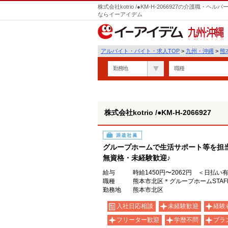
株式会社kotrio /●KM-H-2066927の介護職
ならイーアイデム
九州・沖縄
アルバイト・バイト・求人TOP
>
九州・沖縄
>
熊
勤務地
職種
株式会社kotrio /●KM-H-2066927
派遣社員
グループホームで生活サポート等を担
無資格・未経験歓迎♪
給与
時給1450円〜2062円 ＜日払い
職種
熊本市北区＊グループホームSTAF
勤務地
熊本市北区
入社日応相談
未経験歓迎
経験
フリーター歓迎
学歴不問
ブラ