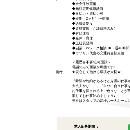
◆社会保険完備
◆無料定期健康診断
◆日払い・週払い可
◆短期（2ヶ月）〜長期
◆退職金制度
◆資格支援（介護資格のみ）
◆有給休暇
◆産休・育休
◆正社員登用
◆副業・Wワーク相談OK（週40時
◆ガソリン代含め交通費全額支給
＜履歴書不要/在宅面談＞
電話のみで面談が可能です♪
備考
★安心して働ける環境が大切★
『希望や制約があるけど介護の仕事
大丈夫かな…』、『自分に合う仕事
お仕事を探される上で色々なことが気
消してお仕事始めましょう♪
当社はスタッフの皆様お一人お一人に
求人応募期間 ：