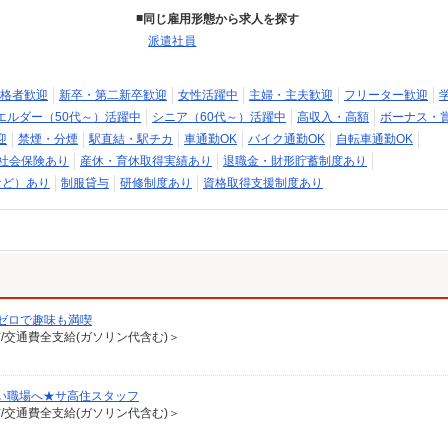
同じ雇用形態から求人を探す
派遣社員
格者歓迎
新卒・第二新卒歓迎
女性活躍中
主婦・主夫歓迎
フリーター歓迎
エルダー（50代～）活躍中
シニア（60代～）活躍中
高収入・高額
ボーナス・
迎
禁煙・分煙
駅直結・駅チカ
車通勤OK
バイク通勤OK
自転車通勤OK
社会保険あり
産休・育休取得実績あり
退職金・財形貯蓄制度あり
など）あり
制服貸与
研修制度あり
資格取得支援制度あり
ゼロで趣味も満喫
有/交通費全支給(ガソリン代含む)＞
い職場へ★サ高住スタッフ
有/交通費全支給(ガソリン代含む)＞