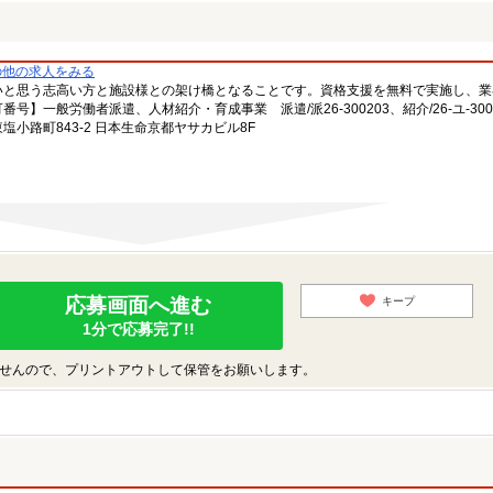
の他の求人をみる
いと思う志高い方と施設様との架け橋となることです。資格支援を無料で実施し、業
一般労働者派遣、人材紹介・育成事業 派遣/派26-300203、紹介/26-ユ-300
小路町843-2 日本生命京都ヤサカビル8F
応募画面へ進む
キープ
1分で応募完了!!
せんので、プリントアウトして保管をお願いします。