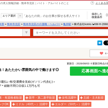
よくある
・ヘルパーの求人情報詳細 - 熊本市北区｜バイト・アルバイトのこと
保存した
0
エリア選択
「あなたの街」のお仕事が探せる求人サイト
検索条件
本県
>
熊本市北区
>
熊本市北区の介護職・ヘルパー
>
亀井駅
> 株式会社kotrio /●KM-H-2
キ
更新日：2026/08/03 ※更新日時点
当！あたたかい雰囲気の中で働けます◎
応募画面へ進
有/週払い有/交通費全支給(ガソリン代含む)＞
F＊経験不問◎日収1.1万円も可
者・有資格者歓迎
新卒・第二新卒歓迎
女性活躍中
主婦・主夫歓迎
ンクOK
ミドル（40代～）活躍中
エルダー（50代～）活躍中