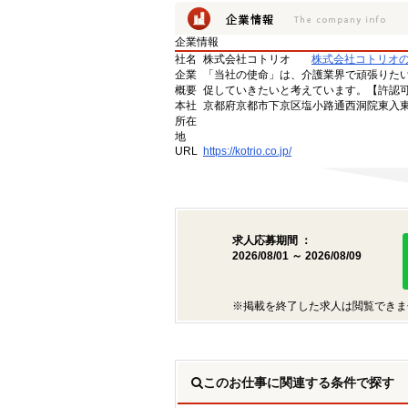
企業情報
社名
株式会社コトリオ
株式会社コトリオ
企業
「当社の使命」は、介護業界で頑張りた
概要
促していきたいと考えています。【許認可番号】
本社
京都府京都市下京区塩小路通西洞院東入東塩
所在
地
URL
https://kotrio.co.jp/
求人応募期間 ：
2026/08/01 ～ 2026/08/09
※掲載を終了した求人は閲覧できま
このお仕事に関連する条件で探す