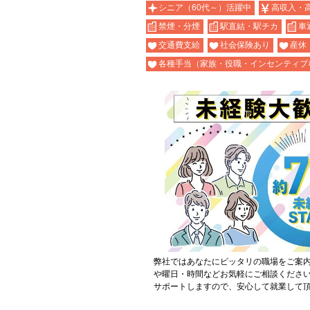
シニア（60代～）活躍中
高収入・
禁煙・分煙
駅直結・駅チカ
車
交通費支給
社会保険あり
産休
各種手当（家族・役職・インセンティブ
弊社ではあなたにピッタリの職場をご案
や曜日・時間などお気軽にご相談くださ
サポートしますので、安心して就業して