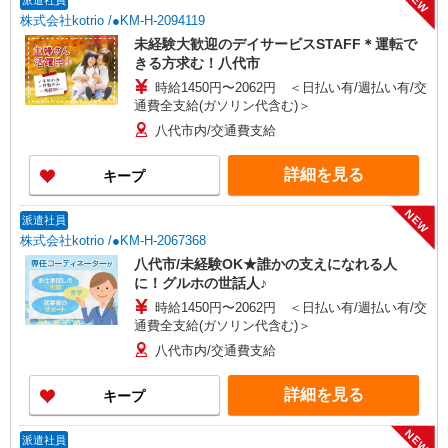
NEW
派遣社員
株式会社kotrio /●KM-H-2094119
未経験大歓迎のデイサービスSTAFF＊運転で
きる方求む！八代市
時給1450円〜2062円 ＜日払い有/週払い有/交
通費全支給(ガソリン代含む)＞
八代市内/交通費支給
詳細を見る
キープ
NEW
派遣社員
株式会社kotrio /●KM-H-2067368
八代市/未経験OK★誰かの支えになれる人
に！グルホの世話人♪
時給1450円〜2062円 ＜日払い有/週払い有/交
通費全支給(ガソリン代含む)＞
八代市内/交通費支給
詳細を見る
キープ
NEW
派遣社員