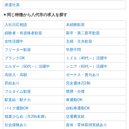
時給1450円〜2062円 ＜日払い有/週払い有/交
派遣社員
通費全支給(ガソリン代含む)＞
同じ特徴から八代市の求人を探す
八代市内/交通費支給
入社日応相談
未経験歓迎
詳細を見る
キープ
経験者・有資格者歓迎
新卒・第二新卒歓迎
女性活躍中
主婦・主夫歓迎
フリーター歓迎
学歴不問
ブランクOK
ミドル（40代～）活躍中
エルダー（50代～）活躍中
シニア（60代～）活躍中
高収入・高額
ボーナス・賞与あり
昇給あり
完全週休2日制
フルタイム歓迎
禁煙・分煙
駅直結・駅チカ
車通勤OK
バイク通勤OK
自転車通勤OK
残業少なめ（月20h未満）
交通費支給
社会保険あり
産休・育休取得実績あり