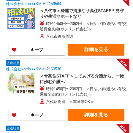
株式会社kotrio /●KM-H-2159564
＜八代市＞綺麗で清潔なサ高住STAFF＊見守
りや生活サポートなど
時給1450円〜2062円 ＜日払い有/週払い有/交
通費全支給(ガソリン代含む)＞
八代市役所周辺
詳細を見る
キープ
NEW
派遣社員
株式会社kotrio /●KM-H-2160536
＜サ高住STAFF＞してあげる介護から、一緒
に歩む介護へ
時給1450円〜2062円 ＜日払い有/週払い有/交
通費全支給(ガソリン代含む)＞
八代駅周辺 ≪車通勤OK≫
詳細を見る
キープ
NEW
派遣社員