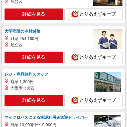
渋谷区
で趣味も満喫
時給1450円〜2062円 ＜日払い有/週払い有/交
詳細を見る
とりあえずキープ
通費全支給(ガソリン代含む)＞
八代市内
大学病院の中材滅菌
詳細を見る
キープ
月給 254,160円
足立区
NEW
派遣社員
株式会社kotrio /●KM-H-2161067
詳細を見る
とりあえずキープ
八代市≫デイサービスで送迎や介助等＊運転
が好きな方歓迎
時給1450円〜2062円 ＜日払い有/週払い有/交
レジ・商品陳列スタッフ
通費全支給(ガソリン代含む)＞
時給 1,300円
八代市内/交通費支給
大阪市中央区
詳細を見る
キープ
詳細を見る
とりあえずキープ
NEW
派遣社員
株式会社kotrio /●KM-H-2159959
マイクロバスによる施設利用者送迎ドライバー
八代市＊自分のペースでゆったり働こう＊サ
日給 10,900円〜10,900円
高住STAFF