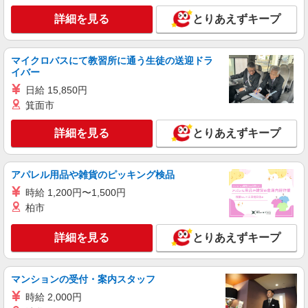
見守りなど
詳細を見る
とりあえずキープ
時給1450円〜2062円 ＜日払い有/週払い有/交
通費全支給(ガソリン代含む)＞
八代市内/交通費支給
マイクロバスにて教習所に通う生徒の送迎ドラ
イバー
詳細を見る
キープ
日給 15,850円
箕面市
NEW
派遣社員
株式会社kotrio /●KM-H-2160925
詳細を見る
とりあえずキープ
八代市＊デイサービスでリハビリ補助や送迎
など＼AT限定可／
アパレル用品や雑貨のピッキング検品
時給1450円〜2062円 ＜日払い有/週払い有/交
通費全支給(ガソリン代含む)＞
時給 1,200円〜1,500円
柏市
八代市内/交通費支給
詳細を見る
とりあえずキープ
詳細を見る
キープ
NEW
派遣社員
マンションの受付・案内スタッフ
株式会社kotrio /●KM-H-2068538
時給 2,000円
八代市のデイサービス♪日勤のみ！残業ゼロ