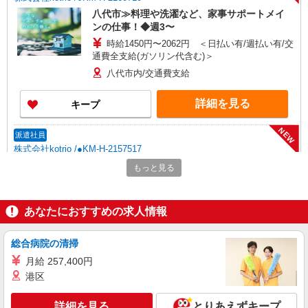
八代市≫料理や洗濯など、家事サポートメイ
ンの仕事！◆週3〜
時給1450円〜2062円 ＜日払い有/週払い有/交
通費全支給(ガソリン代含む)＞
八代市内/交通費支給
詳細を見る
キープ
NEW
派遣社員
株式会社kotrio /●KM-H-2157517
＜八代市＞障がい者施設の支援員＊軽作業の
もっと見る
見守りなど＊日払いOK
時給1450円〜2062円 ＜日払い有/週払い有/交
通費全支給(ガソリン代含む)＞
あなたにおすすめの求人情報
八代市内/交通費支給
総合病院の清掃
詳細を見る
キープ
月給 257,400円
港区
NEW
派遣社員
株式会社kotrio /●KM-H-2068345
詳細を見る
とりあえずキープ