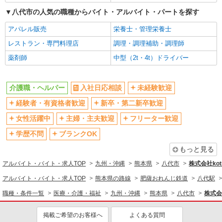
八代市の人気の職種からバイト・アルバイト・パートを探す
アパレル販売
栄養士・管理栄養士
レストラン・専門料理店
調理・調理補助・調理師
薬剤師
中型（2t・4t）ドライバー
介護職・ヘルパー
入社日応相談
未経験歓迎
経験者・有資格者歓迎
新卒・第二新卒歓迎
女性活躍中
主婦・主夫歓迎
フリーター歓迎
学歴不問
ブランクOK
もっと見る
アルバイト・バイト・求人TOP
九州・沖縄
熊本県
八代市
株式会社kotr
アルバイト・バイト・求人TOP
熊本県の路線
肥薩おれんじ鉄道
八代駅
職種・条件一覧
医療・介護・福祉
九州・沖縄
熊本県
八代市
株式会社
掲載ご希望のお客様へ
よくある質問