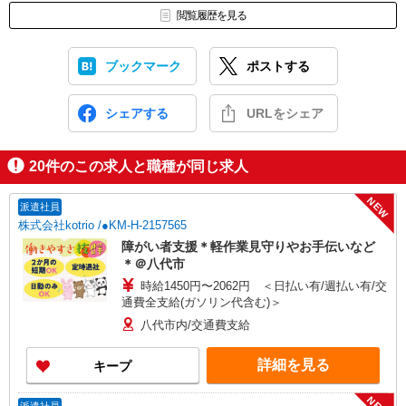
閲覧履歴を見る
ブックマーク
ポストする
シェアする
URLをシェア
20
件のこの求人と職種が同じ求人
NEW
派遣社員
株式会社kotrio /●KM-H-2157565
障がい者支援＊軽作業見守りやお手伝いなど
＊＠八代市
時給1450円〜2062円 ＜日払い有/週払い有/交
通費全支給(ガソリン代含む)＞
八代市内/交通費支給
詳細を見る
キープ