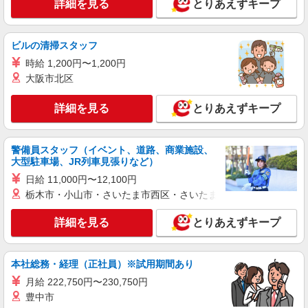
＜八代市＞デイサービスSTAFF＊16時退社
詳細を見る
とりあえずキープ
もOK！子育て世代活躍中
時給1450円〜2062円 ＜日払い有/週払い有/交
ビルの清掃スタッフ
通費全支給(ガソリン代含む)＞
八代市内/交通費支給
時給 1,200円〜1,200円
大阪市北区
詳細を見る
キープ
詳細を見る
とりあえずキープ
NEW
派遣社員
株式会社kotrio /●KM-H-2158874
警備員スタッフ（イベント、道路、商業施設、
デイサービスSTAFF＊日払いOK！推し活の
大型駐車場、JR列車見張りなど）
軍資金も即ゲット◎
日給 11,000円〜12,100円
時給1450円〜2062円 ＜日払い有/週払い有/交
栃木市・小山市・さいたま市西区・さいたま市岩槻区・久喜市・
通費全支給(ガソリン代含む)＞
八代市内/交通費支給
詳細を見る
とりあえずキープ
詳細を見る
キープ
本社総務・経理（正社員）※試用期間あり
NEW
派遣社員
月給 222,750円〜230,750円
株式会社kotrio /●KM-H-2162011
豊中市
八代市＊高時給のサ高住STAFF☆生活ケアや