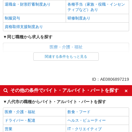
退職金・財形貯蓄制度あり
各種手当（家族・役職・インセン
ティブなど）あり
制服貸与
研修制度あり
資格取得支援制度あり
同じ職種から求人を探す
医療・介護・福祉
介護職・ヘルパー
関連する条件をもっと見る
同じ特徴から求人を探す
未経験歓迎
ミドル（40代～）活躍中
ID：AE0806897219
ボーナス・賞与あり
車通勤OK
その他の条件でバイト・アルバイト・パートを探す
交通費支給
社会保険あり
八代市の職種からバイト・アルバイト・パートを探す
産休・育休取得実績あり
医療・介護・福祉
飲食・フード
ドライバー・配達
ヘルス・ビューティー
営業
IT・クリエイティブ