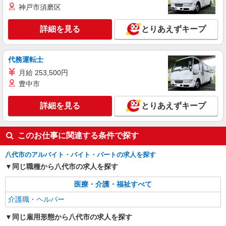
神戸市須磨区
時給1450円〜2062円 ＜日払い有/週払い有/交
通費全支給(ガソリン代含む)＞
詳細を見る
とりあえずキープ
八代市内
詳細を見る
キープ
代務運転士
月給 253,500円
NEW
派遣社員
豊中市
株式会社kotrio /●KM-H-2160106
八代市＊グループホームで家事・生活サポー
詳細を見る
とりあえずキープ
トのお仕事♪
時給1450円〜2062円 ＜日払い有/週払い有/交
通費全支給(ガソリン代含む)＞
このお仕事に関連する条件で探す
八代市役所周辺
八代市のアルバイト・バイト・パートの求人を探す
同じ職種から八代市の求人を探す
詳細を見る
キープ
医療・介護・福祉すべて
NEW
派遣社員
介護職・ヘルパー
株式会社kotrio /●KM-H-2160647
八代市＠有料老人ホーム◎上質な支援、納得
同じ雇用形態から八代市の求人を探す
の報酬、充実研修♪