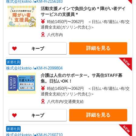
株式会社kotrio /●KM-H-2156183
活動支援メインで負担少なめ＊障がい者デイ
サービスの支援員＊
時給1450円〜2062円 ＜日払い有/週払い有/交
通費全支給(ガソリン代含む)＞
八代市内
詳細を見る
キープ
NEW
派遣社員
株式会社kotrio /●KM-H-2099804
介護は人生のサポーター。サ高住STAFF募
集。日払いOK！
時給1450円〜2062円 ＜日払い有/週払い有/交
通費全支給(ガソリン代含む)＞
八代市内/交通費支給
詳細を見る
キープ
NEW
派遣社員
株式会社kotrio /●KM-H-2160710