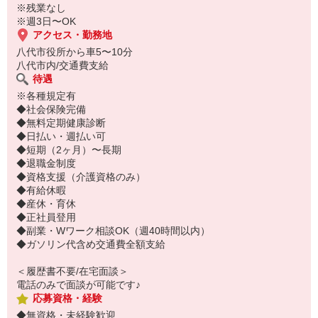
※残業なし
※週3日〜OK
アクセス・勤務地
八代市役所から車5〜10分
八代市内/交通費支給
待遇
※各種規定有
◆社会保険完備
◆無料定期健康診断
◆日払い・週払い可
◆短期（2ヶ月）〜長期
◆退職金制度
◆資格支援（介護資格のみ）
◆有給休暇
◆産休・育休
◆正社員登用
◆副業・Wワーク相談OK（週40時間以内）
◆ガソリン代含め交通費全額支給
＜履歴書不要/在宅面談＞
電話のみで面談が可能です♪
応募資格・経験
◆無資格・未経験歓迎