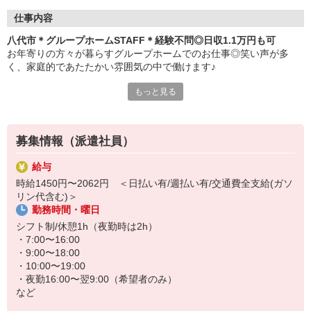
仕事内容
八代市＊グループホームSTAFF＊経験不問◎日収1.1万円も可
お年寄りの方々が暮らすグループホームでのお仕事◎笑い声が多
く、家庭的であたたかい雰囲気の中で働けます♪
もっと見る
≪おもなお仕事≫
・料理や洗濯などの生活サポート
・食事や入浴などの介助
募集情報（派遣社員）
・外出の付き添い
・健康状態のチェック
給与
など
時給1450円〜2062円 ＜日払い有/週払い有/交通費全支給(ガソ
リン代含む)＞
お手伝いが中心なので無資格・未経験の方も大歓迎！すぐに慣れて
勤務時間・曜日
活躍できます◎
シフト制/休憩1h（夜勤時は2h）
まずはお気軽にご応募ください♪
・7:00〜16:00
・9:00〜18:00
≪日収例≫※初任者研修修了者の場合
・10:00〜19:00
時給1450円×実働8h＝1万1600円
・夜勤16:00〜翌9:00（希望者のみ）
など