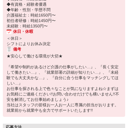
◆有資格・経験者優遇
◆年齢・性別・学歴不問
介護福祉士：時給1650円〜
初任者研修：時給1450円〜
未経験：時給1350円〜
休日・休暇
＜休日＞
シフトによりお休み決定
備考
★安心して働ける環境が大切★
『希望や制約があるけど介護の仕事がしたい…』、『長く安定
して働きたい…』、『就業部署の詳細が知りたい…』、『未経
験でも大丈夫かな…』、『自分に合う仕事をマッチングしてほ
しい…』
お仕事を探される上で色々なことが気になりますよね☆まずは
お気軽にご連絡ください!!お問い合わせだけでも構いません!!不
安を解消してお仕事始めましょう♪
当社はスタッフの皆様お一人お一人に専属の担当がおります。
就業前から就業中も全力でサポートいたします!!
応募方法