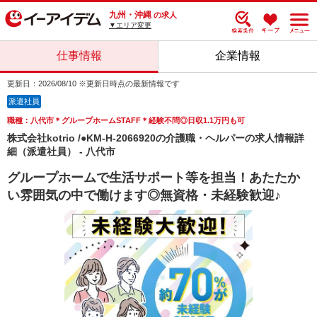
九州・沖縄
の求人
▼エリア変更
仕事情報
企業情報
更新日：2026/08/10 ※更新日時点の最新情報です
派遣社員
職種：八代市＊グループホームSTAFF＊経験不問◎日収1.1万円も可
株式会社kotrio /●KM-H-2066920の介護職・ヘルパーの求人情報詳
細（派遣社員） - 八代市
グループホームで生活サポート等を担当！あたたか
い雰囲気の中で働けます◎無資格・未経験歓迎♪