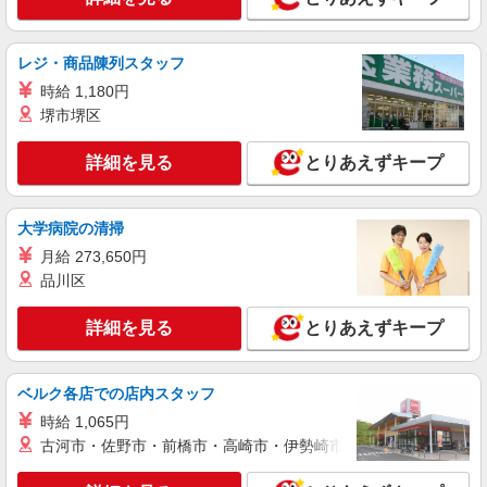
≪八代市≫介護の現場で心を燃やせ！！！デ
イサービスSTAFF
時給1450円〜2062円 ＜日払い有/週払い有/交
レジ・商品陳列スタッフ
通費全支給(ガソリン代含む)＞
時給 1,180円
八代市役所周辺
堺市堺区
詳細を見る
キープ
詳細を見る
とりあえずキープ
NEW
派遣社員
株式会社kotrio /●KM-H-2159268
大学病院の清掃
住宅型有料老人ホーム★日払いOKで急な出
月給 273,650円
費に対応可能＠八代市
品川区
時給1450円〜2062円 ＜日払い有/週払い有/交
通費全支給(ガソリン代含む)＞
詳細を見る
とりあえずキープ
八代市内/交通費支給
ベルク各店での店内スタッフ
詳細を見る
キープ
時給 1,065円
NEW
派遣社員
古河市・佐野市・前橋市・高崎市・伊勢崎市・太田市・館林市・
株式会社kotrio /●KM-H-2117788