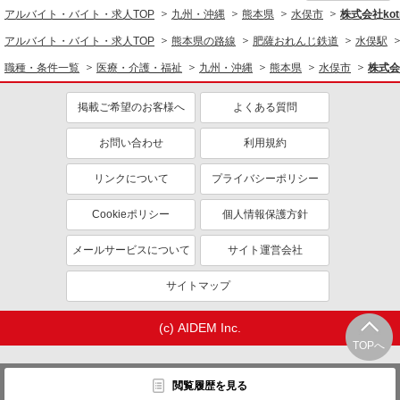
アルバイト・バイト・求人TOP
九州・沖縄
熊本県
水俣市
株式会社kotr
アルバイト・バイト・求人TOP
熊本県の路線
肥薩おれんじ鉄道
水俣駅
職種・条件一覧
医療・介護・福祉
九州・沖縄
熊本県
水俣市
株式会社
掲載ご希望のお客様へ
よくある質問
お問い合わせ
利用規約
リンクについて
プライバシーポリシー
Cookieポリシー
個人情報保護方針
メールサービスについて
サイト運営会社
サイトマップ
(c) AIDEM Inc.
TOPへ
閲覧履歴を見る