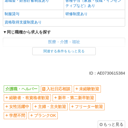
退職金・財形貯蓄制度あり
各種手当（家族・役職・インセン
ティブなど）あり
制服貸与
研修制度あり
資格取得支援制度あり
同じ職種から求人を探す
医療・介護・福祉
介護職・ヘルパー
関連する条件をもっと見る
同じ特徴から求人を探す
未経験歓迎
ミドル（40代～）活躍中
ID：AE0730615384
ボーナス・賞与あり
車通勤OK
交通費支給
社会保険あり
介護職・ヘルパー
入社日応相談
未経験歓迎
産休・育休取得実績あり
経験者・有資格者歓迎
新卒・第二新卒歓迎
女性活躍中
主婦・主夫歓迎
フリーター歓迎
学歴不問
ブランクOK
もっと見る