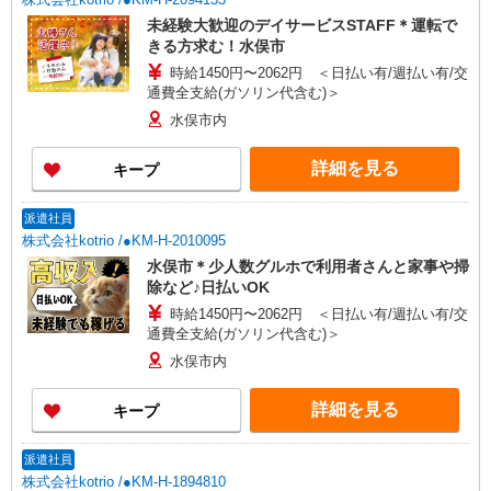
未経験大歓迎のデイサービスSTAFF＊運転で
きる方求む！水俣市
時給1450円〜2062円 ＜日払い有/週払い有/交
通費全支給(ガソリン代含む)＞
水俣市内
詳細を見る
キープ
派遣社員
株式会社kotrio /●KM-H-2010095
水俣市＊少人数グルホで利用者さんと家事や掃
除など♪日払いOK
時給1450円〜2062円 ＜日払い有/週払い有/交
通費全支給(ガソリン代含む)＞
水俣市内
詳細を見る
キープ
派遣社員
株式会社kotrio /●KM-H-1894810