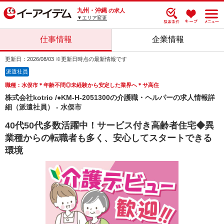
九州・沖縄
の求人
▼エリア変更
仕事情報
企業情報
更新日：2026/08/03 ※更新日時点の最新情報です
派遣社員
職種：水俣市＊年齢不問◎未経験から安定した業界へ＊サ高住
株式会社kotrio /●KM-H-2051300の介護職・ヘルパーの求人情報詳
細（派遣社員） - 水俣市
40代50代多数活躍中！サービス付き高齢者住宅◆異
業種からの転職者も多く、安心してスタートできる
環境