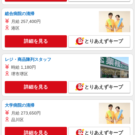
水俣市/未経験OK★誰かの支えになれる人に！
グルホの世話人♪
総合病院の清掃
時給1450円〜2062円 ＜日払い有/週払い有/交
月給 257,400円
通費全支給(ガソリン代含む)＞
港区
水俣市内
詳細を見る
とりあえずキープ
詳細を見る
キープ
派遣社員
レジ・商品陳列スタッフ
株式会社kotrio /●KM-H-2094073
時給 1,180円
＜面接なし＞デイサービスでリハビリ補助・送
堺市堺区
迎など＊水俣市
時給1450円〜2062円 ＜日払い有/週払い有/交
詳細を見る
とりあえずキープ
通費全支給(ガソリン代含む)＞
水俣市内
大学病院の清掃
詳細を見る
キープ
月給 273,650円
品川区
派遣社員
株式会社kotrio /●KM-H-2069342
詳細を見る
とりあえずキープ