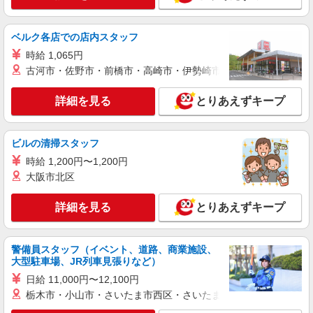
水俣市＊幅広い世代が活動中！サ高住のサポー
トSTAFF
ベルク各店での店内スタッフ
時給1450円〜2062円 ＜日払い有/週払い有/交
通費全支給(ガソリン代含む)＞
時給 1,065円
水俣市内
古河市・佐野市・前橋市・高崎市・伊勢崎市・太田市・館林市・
詳細を見る
キープ
詳細を見る
とりあえずキープ
派遣社員
ビルの清掃スタッフ
株式会社kotrio /●KM-H-1977597
水俣市★シニア向け住宅での見守り・生活サポ
時給 1,200円〜1,200円
ートなど★
大阪市北区
時給1450円〜2062円 ＜日払い有/週払い有/交
通費全支給(ガソリン代含む)＞
詳細を見る
とりあえずキープ
水俣市内
警備員スタッフ（イベント、道路、商業施設、
詳細を見る
キープ
大型駐車場、JR列車見張りなど）
日給 11,000円〜12,100円
派遣社員
栃木市・小山市・さいたま市西区・さいたま市岩槻区・久喜市・
株式会社kotrio /●KM-H-2068396