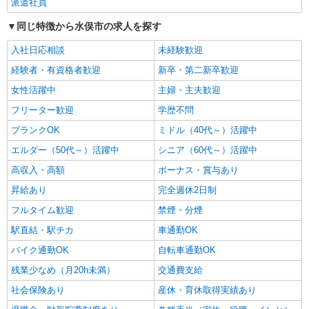
派遣社員
時給1450円〜2062円 ＜日払い有/週払い有/交
同じ特徴から水俣市の求人を探す
通費全支給(ガソリン代含む)＞
水俣市内
入社日応相談
未経験歓迎
経験者・有資格者歓迎
新卒・第二新卒歓迎
詳細を見る
キープ
女性活躍中
主婦・主夫歓迎
フリーター歓迎
学歴不問
ブランクOK
ミドル（40代～）活躍中
エルダー（50代～）活躍中
シニア（60代～）活躍中
高収入・高額
ボーナス・賞与あり
昇給あり
完全週休2日制
フルタイム歓迎
禁煙・分煙
駅直結・駅チカ
車通勤OK
バイク通勤OK
自転車通勤OK
残業少なめ（月20h未満）
交通費支給
社会保険あり
産休・育休取得実績あり