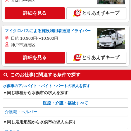
大阪市中央区
合うデイサービス
時給1450円〜2062円 ＜日払い有/週払い有/交
詳細を見る
とりあえずキープ
通費全支給(ガソリン代含む)＞
水俣市内
マイクロバスによる施設利用者送迎ドライバー
詳細を見る
キープ
日給 10,900円〜10,900円
神戸市須磨区
派遣社員
株式会社kotrio /●KM-H-2020464
詳細を見る
とりあえずキープ
水俣市★未経験OKの人間関係に悩まない職場
へ★サ高住スタッフ
時給1450円〜2062円 ＜日払い有/週払い有/交
このお仕事に関連する条件で探す
通費全支給(ガソリン代含む)＞
水俣市内
水俣市のアルバイト・バイト・パートの求人を探す
同じ職種から水俣市の求人を探す
詳細を見る
キープ
医療・介護・福祉すべて
介護職・ヘルパー
派遣社員
株式会社kotrio /●KM-H-2086473
同じ雇用形態から水俣市の求人を探す
＜水俣市＞小さなデイサービスSTAFF募集≪
週3勤務≫≪夕方退社≫