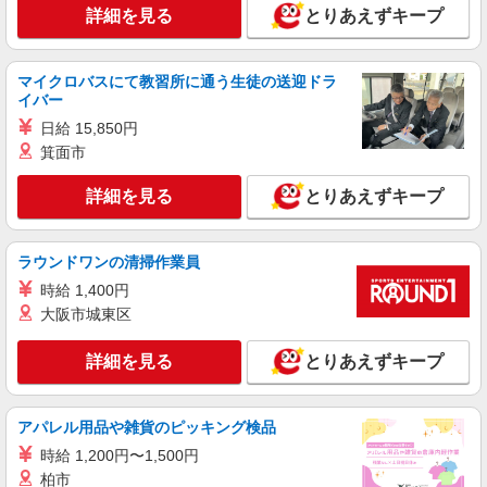
≪水俣市≫介護の現場で心を燃やせ！！！デイ
詳細を見る
とりあえずキープ
サービスSTAFF
時給1450円〜2062円 ＜日払い有/週払い有/交
通費全支給(ガソリン代含む)＞
マイクロバスにて教習所に通う生徒の送迎ドラ
水俣市内
イバー
日給 15,850円
詳細を見る
キープ
箕面市
派遣社員
詳細を見る
とりあえずキープ
株式会社kotrio /●KM-H-1896410
水俣市＠有料老人ホーム◎上質な支援、納得の
報酬、充実研修♪
ラウンドワンの清掃作業員
時給1450円〜2062円 ＜日払い有/週払い有/交
時給 1,400円
通費全支給(ガソリン代含む)＞
大阪市城東区
水俣市内
詳細を見る
とりあえずキープ
詳細を見る
キープ
アパレル用品や雑貨のピッキング検品
派遣社員
株式会社kotrio /●KM-H-2051158
時給 1,200円〜1,500円
柏市
タイパ最強！希望の働き方が叶う有料住宅のス