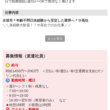
日で勤務開始♪週3日〜OKで無理なく働けます
仕事内容
水俣市＊年齢不問◎未経験から安定した業界へ＊サ高住
＼＼未経験大歓迎！！サ高住でのお仕事／／
▼主な仕事内容
もっと見る
・日常生活の見守り
・身の回りの介助
・エントランスの清掃
・生活相談やお話の相手 など
募集情報（派遣社員）
元コンビニ店員・アパレル販売・ホテルのフロントスタッフなど、
給与
安定の医療福祉業界で働きたくて転職し、接客経験を活かして活躍
時給1450円〜2062円 ＜日払い有/週払い有/交通費全支給(ガソ
中のスタッフ多数。
リン代含む)＞
勤務時間・曜日
お元気な入居者様が多く、スケジュールにもゆとりがあるため、バ
タバタせずに自分のペースで落ち着いて働けます♪
＜週3〜シフト制＞残業なし
・7:00〜16:00
「安定した業界で長く働きたい」
・9:00〜18:00
「人と関わる仕事をしたい」
・16:00〜翌9:00（希望者のみ） など
そんな方におすすめです！
★休憩1時間 ※夜勤は2時間
ぜひ、お気軽にご応募ください♪
アクセス・勤務地