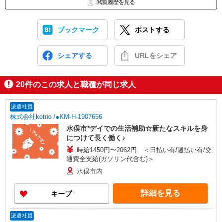
閲覧履歴を見る
ブックマーク
ポストする
シェアする
URLをシェア
20
件のこの求人と職種が同じ求人
派遣社員
株式会社kotrio /●KM-H-1907656
水俣市*デイでの生活補助☆新たなスキルを身
につけて長く働く♪
時給1450円〜2062円 ＜日払い有/週払い有/交
通費全支給(ガソリン代含む)＞
水俣市内
詳細を見る
キープ
派遣社員