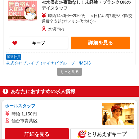
≪水俣市≫夜勤なし！未経験・ブランクOKの
デイスタッフ
時給1450円〜2062円 ＜日払い有/週払い有/交
通費全支給(ガソリン代含む)＞
水俣市内
詳細を見る
キープ
派遣社員
株式会社ブレイブ（マイナビグループ）/MD43
介護スタッフ ◆デイサービス、サービス付き
もっと見る
高齢者向け住宅、グループホームなど様々な勤
務先から選べます。
未経験：時給1250〜1450円（資格・経験によ
る） 経験者：時給1450〜1650円（資格・経験によ
あなたにおすすめの求人情報
る） ◎月収例 時給1650円×1日8時間×22日（週5
熊本県水俣市 【最寄駅】 ◆各線「新水俣駅」
日）＝29万400円 ◆昇給あり ◆支払い方法 ※日払
◆肥薩おれんじ鉄道「袋駅」 ◆肥薩おれんじ鉄道
ホールスタッフ
い/週払い/月払い対応も可能です。詳しくは面談時
「水俣駅」 ★その他、近隣に多数勤務地ありま
にご相談ください。 ◆交通費：別途全額支給 ※当
時給 1,150円
す！
詳細を見る
キープ
社規定あり
仙台市青葉区
派遣社員
詳細を見る
とりあえずキープ
株式会社kotrio /●KM-H-2067370