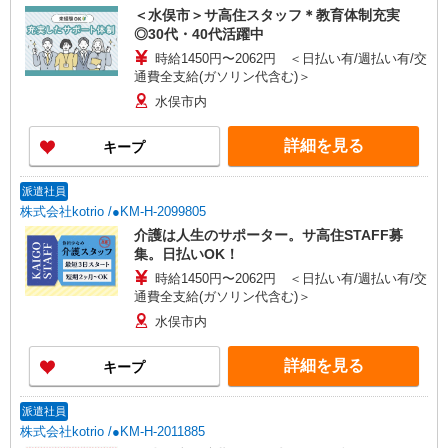
＜水俣市＞サ高住スタッフ＊教育体制充実
◎30代・40代活躍中
時給1450円〜2062円 ＜日払い有/週払い有/交
通費全支給(ガソリン代含む)＞
水俣市内
詳細を見る
キープ
派遣社員
株式会社kotrio /●KM-H-2099805
介護は人生のサポーター。サ高住STAFF募
集。日払いOK！
時給1450円〜2062円 ＜日払い有/週払い有/交
通費全支給(ガソリン代含む)＞
水俣市内
詳細を見る
キープ
派遣社員
株式会社kotrio /●KM-H-2011885