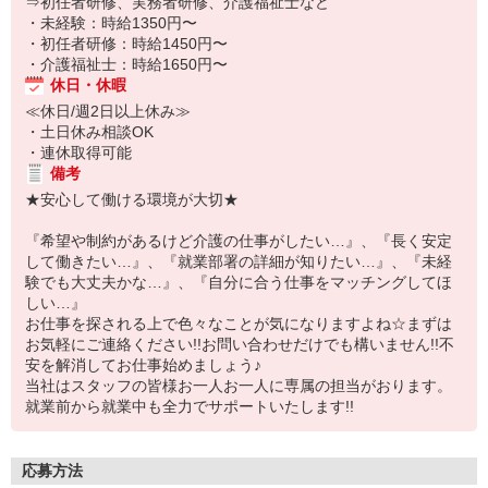
⇒初任者研修、実務者研修、介護福祉士など
・未経験：時給1350円〜
・初任者研修：時給1450円〜
・介護福祉士：時給1650円〜
休日・休暇
≪休日/週2日以上休み≫
・土日休み相談OK
・連休取得可能
備考
★安心して働ける環境が大切★
『希望や制約があるけど介護の仕事がしたい…』、『長く安定
して働きたい…』、『就業部署の詳細が知りたい…』、『未経
験でも大丈夫かな…』、『自分に合う仕事をマッチングしてほ
しい…』
お仕事を探される上で色々なことが気になりますよね☆まずは
お気軽にご連絡ください!!お問い合わせだけでも構いません!!不
安を解消してお仕事始めましょう♪
当社はスタッフの皆様お一人お一人に専属の担当がおります。
就業前から就業中も全力でサポートいたします!!
応募方法