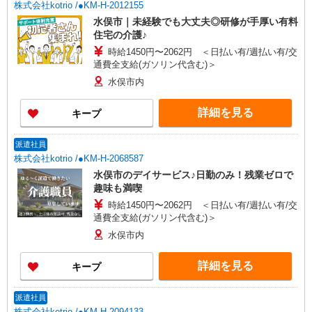
株式会社kotrio /●KM-H-2012155
水俣市｜未経験でも大丈夫◎研修が手厚い有料
住宅の介護♪
時給1450円〜2062円 ＜日払い有/週払い有/交
通費全支給(ガソリン代含む)＞
水俣市内
詳細を見る
キープ
派遣社員
株式会社kotrio /●KM-H-2068587
水俣市のデイサービス♪日勤のみ！残業ゼロで
趣味も満喫
時給1450円〜2062円 ＜日払い有/週払い有/交
通費全支給(ガソリン代含む)＞
水俣市内
詳細を見る
キープ
派遣社員
株式会社kotrio /●KM-H-2094133