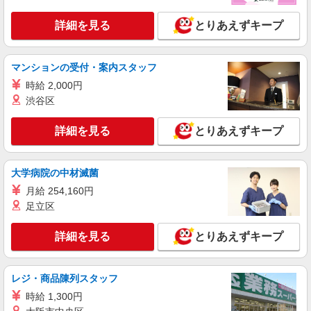
タッフ★＠水俣市
詳細を見る
とりあえずキープ
時給1450円〜2062円 ＜日払い有/週払い有/交
通費全支給(ガソリン代含む)＞
水俣市内
マンションの受付・案内スタッフ
時給 2,000円
詳細を見る
キープ
渋谷区
派遣社員
詳細を見る
とりあえずキープ
株式会社kotrio /●KM-H-1905909
水俣市▼綺麗なサ高住で生活ケア▼清掃やフロ
アの巡回など
大学病院の中材滅菌
時給1450円〜2062円 ＜日払い有/週払い有/交
月給 254,160円
通費全支給(ガソリン代含む)＞
足立区
水俣市内
詳細を見る
とりあえずキープ
詳細を見る
キープ
派遣社員
レジ・商品陳列スタッフ
株式会社kotrio /●KM-H-2028511
時給 1,300円
≪水俣市≫日勤のみ＆残業ナシ！お迎えに間に