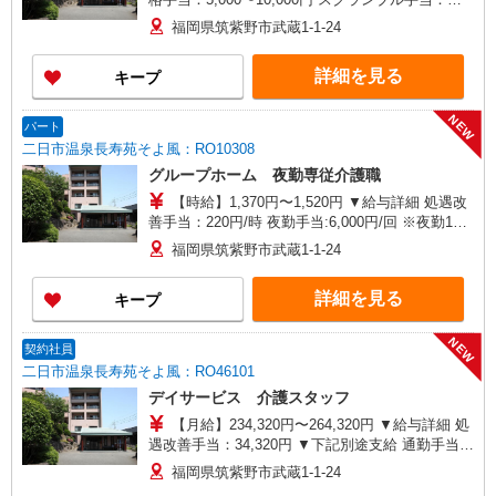
10,000円 処遇改善手当：35,920円 夜勤手当：
福岡県筑紫野市武蔵1-1-24
30,000円（5回分） ※6回目以降は1回6,000円支給
住宅手当：規定あり 精勤手当：8,000円 調整手
詳細を見る
キープ
当：0〜30,000円 ▼下記別途支給 通勤手当 年末年
始手当：380円/時 賞与年2回（6月・12月） 昇給
年1回（4月） 特別報酬：平均34.1万円（最高額
NEW
パート
135万円） ※2025年6月支給実績 ※処遇改善手当
二日市温泉長寿苑そよ風：RO10308
は試用期間中(3ヶ月)は支給なし
グループホーム 夜勤専従介護職
【時給】1,370円〜1,520円 ▼給与詳細 処遇改
善手当：220円/時 夜勤手当:6,000円/回 ※夜勤1回
あたり27,920〜30,320円（処遇改善手当含） ▼下
福岡県筑紫野市武蔵1-1-24
記別途支給 通勤手当 年末年始手当：380円/時 寸
志あり：年2回（6月・12月） ※業績による ※処
詳細を見る
キープ
遇改善手当は試用期間中(3ヶ月)は支給なし
NEW
契約社員
二日市温泉長寿苑そよ風：RO46101
デイサービス 介護スタッフ
【月給】234,320円〜264,320円 ▼給与詳細 処
遇改善手当：34,320円 ▼下記別途支給 通勤手当
年末年始手当：380円/時 ※12/300時〜1/324時 寸
福岡県筑紫野市武蔵1-1-24
志あり：年2回（6月・12月） ※業績による 特別