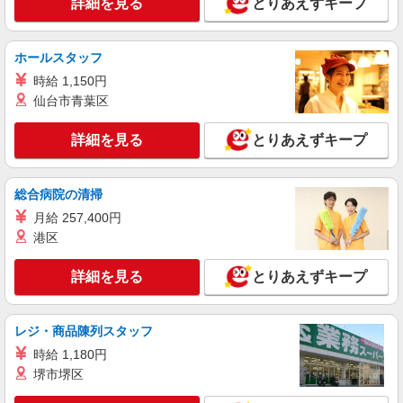
詳細を見る
とりあえずキープ
NEW
パート
二日市温泉長寿苑そよ風：RO46104
ホールスタッフ
デイサービス 介護スタッフ
時給 1,150円
【時給】1,257円〜1,400円 ▼給与詳細 処遇改
善手当：200円/時 ▼下記別途支給 通勤手当 年末
仙台市青葉区
年始手当：380円/時 ※12/300時〜1/324時 寸志あ
福岡県筑紫野市武蔵1-1-24
り：年2回（6月・12月） ※業績による ※処遇改
詳細を見る
とりあえずキープ
善手当は試用期間中(3ヶ月)は支給なし
詳細を見る
キープ
総合病院の清掃
NEW
契約社員
月給 257,400円
二日市温泉長寿苑そよ風：RO10296
港区
ショートステイ 介護スタッフ
【月給】265,920円〜295,920円 ▼給与詳細 処
詳細を見る
とりあえずキープ
遇改善手当：35,920円 夜勤手当：30,000円（5回
分） ※6回目以降は1回6,000円支給 ▼下記別途支
福岡県筑紫野市武蔵1-1-24
給 通勤手当 年末年始手当：380円/時 寸志あり：
年2回（6月・12月） ※業績による 特別報酬：平
レジ・商品陳列スタッフ
詳細を見る
キープ
均34.1万円（最高額135万円） ※2025年6月支給実
時給 1,180円
績 ※処遇改善手当は試用期間中(3ヶ月)は支給なし
堺市堺区
NEW
パート
二日市温泉長寿苑そよ風：RO12486