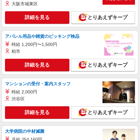
通費全支給(ガソリン代含む)＞
大阪市城東区
筑紫野市
詳細を見る
とりあえずキープ
詳細を見る
キープ
アパレル用品や雑貨のピッキング検品
派遣社員
時給 1,200円〜1,500円
株式会社kotrio /●FK-H-2067906
柏市
筑紫野市｜まずは送迎業務で活躍しよう◎デイ
サービスSTAFF
詳細を見る
とりあえずキープ
時給1450円〜2062円 ＜日払い有/週払い有/交
通費全支給(ガソリン代含む)＞
福岡県筑紫野市
マンションの受付・案内スタッフ
時給 2,000円
詳細を見る
キープ
渋谷区
派遣社員
詳細を見る
とりあえずキープ
株式会社kotrio /●FK-H-2068664
＼収入アップを全面サポート／小規模デイ
STAFF｜資格支援制度あり
大学病院の中材滅菌
時給1450円〜2062円 ＜日払い有/週払い有/交
月給 254,160円