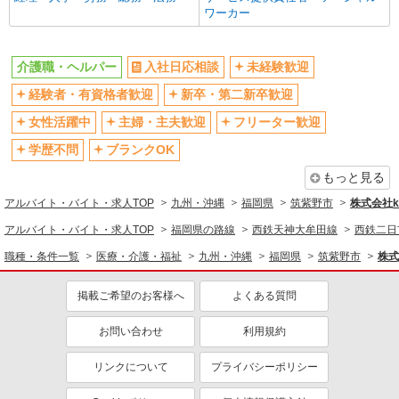
ワーカー
介護職・ヘルパー
入社日応相談
未経験歓迎
経験者・有資格者歓迎
新卒・第二新卒歓迎
女性活躍中
主婦・主夫歓迎
フリーター歓迎
学歴不問
ブランクOK
もっと見る
アルバイト・バイト・求人TOP
九州・沖縄
福岡県
筑紫野市
株式会社ko
アルバイト・バイト・求人TOP
福岡県の路線
西鉄天神大牟田線
西鉄二日
職種・条件一覧
医療・介護・福祉
九州・沖縄
福岡県
筑紫野市
株式
掲載ご希望のお客様へ
よくある質問
お問い合わせ
利用規約
リンクについて
プライバシーポリシー