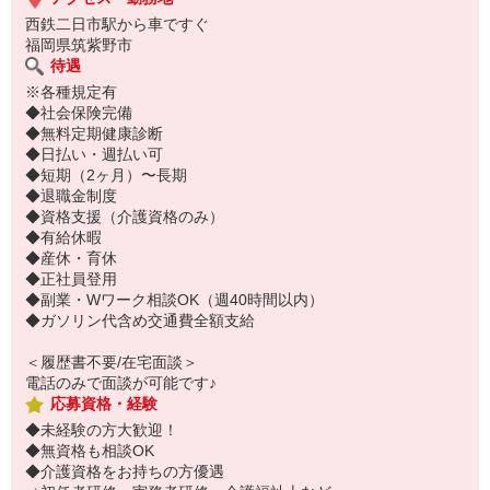
西鉄二日市駅から車ですぐ
福岡県筑紫野市
待遇
※各種規定有
◆社会保険完備
◆無料定期健康診断
◆日払い・週払い可
◆短期（2ヶ月）〜長期
◆退職金制度
◆資格支援（介護資格のみ）
◆有給休暇
◆産休・育休
◆正社員登用
◆副業・Wワーク相談OK（週40時間以内）
◆ガソリン代含め交通費全額支給
＜履歴書不要/在宅面談＞
電話のみで面談が可能です♪
応募資格・経験
◆未経験の方大歓迎！
◆無資格も相談OK
◆介護資格をお持ちの方優遇