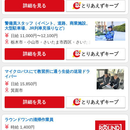
遇改善手当：35,920円 夜勤手当：30,000円（5回
詳細を見る
とりあえずキープ
分） ※6回目以降は1回6,000円支給 ▼下記別途支
福岡県筑紫野市武蔵1-1-24
給 通勤手当 年末年始手当：380円/時 寸志あり：
年2回（6月・12月） ※業績による 特別報酬：平
警備員スタッフ（イベント、道路、商業施設、
詳細を見る
キープ
均18.9万円（最高額120万円） ※2025年6月支給実
大型駐車場、JR列車見張りなど）
績 ※処遇改善手当は試用期間中(3ヶ月)は支給なし
日給 11,000円〜12,100円
派遣社員
栃木市・小山市・さいたま市西区・さいたま市岩槻区・久喜市・
株式会社kotrio /●FK-H-2067307
筑紫野市/未経験OK★誰かの支えになれる人
詳細を見る
とりあえずキープ
に！グルホの世話人♪
時給1450円〜2062円 ＜日払い有/週払い有/交
通費全支給(ガソリン代含む)＞
マイクロバスにて教習所に通う生徒の送迎ドラ
福岡県筑紫野市
イバー
日給 15,850円
詳細を見る
キープ
箕面市
詳細を見る
とりあえずキープ
派遣社員
株式会社kotrio /●FK-H-2067029
筑紫野市≫家庭的でこぢんまりしたグルホ＊家
ラウンドワンの清掃作業員
事サポートなど
時給 1,400円
時給1450円〜2062円 ＜日払い有/週払い有/交