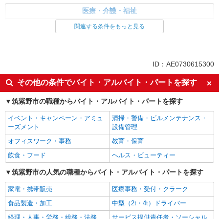
医療・介護・福祉
介護職・ヘルパー
関連する条件をもっと見る
同じ特徴から求人を探す
未経験歓迎
ミドル（40代～）活躍中
ID：AE0730615300
ボーナス・賞与あり
車通勤OK
その他の条件でバイト・アルバイト・パートを探す
交通費支給
社会保険あり
筑紫野市の職種からバイト・アルバイト・パートを探す
産休・育休取得実績あり
イベント・キャンペーン・アミュ
清掃・警備・ビルメンテナンス・
ーズメント
設備管理
オフィスワーク・事務
教育・保育
飲食・フード
ヘルス・ビューティー
筑紫野市の人気の職種からバイト・アルバイト・パートを探す
家電・携帯販売
医療事務・受付・クラーク
食品製造・加工
中型（2t・4t）ドライバー
経理・人事・労務・総務・法務
サービス提供責任者・ソーシャル