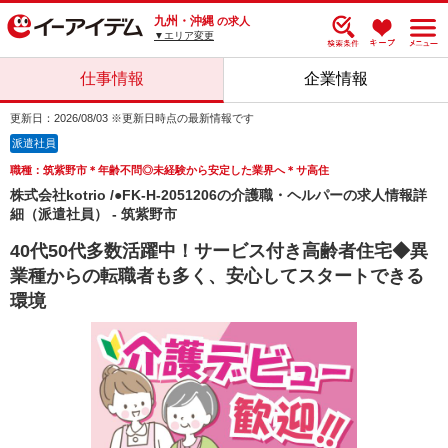
九州・沖縄
の求人
▼エリア変更
仕事情報
企業情報
更新日：2026/08/03 ※更新日時点の最新情報です
派遣社員
職種：筑紫野市＊年齢不問◎未経験から安定した業界へ＊サ高住
株式会社kotrio /●FK-H-2051206の介護職・ヘルパーの求人情報詳
細（派遣社員） - 筑紫野市
40代50代多数活躍中！サービス付き高齢者住宅◆異
業種からの転職者も多く、安心してスタートできる
環境