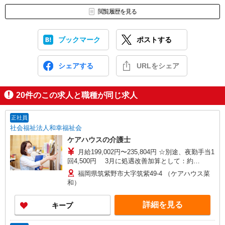
閲覧履歴を見る
ブックマーク
ポストする
シェアする
URLをシェア
20
件のこの求人と職種が同じ求人
正社員
社会福祉法人和幸福祉会
ケアハウスの介護士
月給199,002円〜235,804円 ☆別途、夜勤手当1
回4,500円 3月に処遇改善加算として：約
140,000円（1年間勤務した場合）支給予定 ※経験
福岡県筑紫野市大字筑紫49-4 （ケアハウス菜
による
和）
詳細を見る
キープ