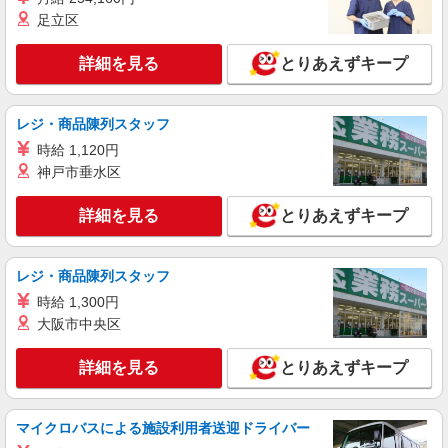
通費全支給(ガソリン代含む)＞
足立区
筑紫野市
詳細を見る
とりあえずキープ
詳細を見る
キープ
派遣社員
レジ・商品陳列スタッフ
株式会社kotrio /●FK-H-2102285
時給 1,120円
有料老人ホームの看護師＊健康管理/服薬管理/
神戸市垂水区
通院サポートなど
時給2000円〜2500円＜ガソリン代含め交通費
詳細を見る
とりあえずキープ
全額支給/日払い・週払いOK＞
筑紫野市
レジ・商品陳列スタッフ
詳細を見る
キープ
時給 1,300円
大阪市中央区
詳細を見る
とりあえずキープ
マイクロバスによる施設利用者送迎ドライバー