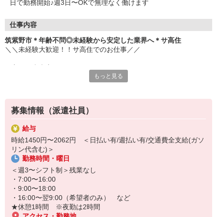
日で勤務開始♪週3日〜OKで無理なく働けます
仕事内容
筑紫野市＊年齢不問◎未経験から安定した業界へ＊サ高住
＼＼未経験大歓迎！！サ高住でのお仕事／／
▼主な仕事内容
もっと見る
・日常生活の見守り
・身の回りの介助
・エントランスの清掃
・生活相談やお話の相手 など
募集情報（派遣社員）
元コンビニ店員・アパレル販売・ホテルのフロントスタッフなど、
給与
安定の医療福祉業界で働きたくて転職し、接客経験を活かして活躍
時給1450円〜2062円 ＜日払い有/週払い有/交通費全支給(ガソ
中のスタッフ多数。
リン代含む)＞
勤務時間・曜日
お元気な入居者様が多く、スケジュールにもゆとりがあるため、バ
タバタせずに自分のペースで落ち着いて働けます♪
＜週3〜シフト制＞残業なし
・7:00〜16:00
「安定した業界で長く働きたい」
・9:00〜18:00
「人と関わる仕事をしたい」
・16:00〜翌9:00（希望者のみ） など
そんな方におすすめです！
★休憩1時間 ※夜勤は2時間
ぜひ、お気軽にご応募ください♪
アクセス・勤務地