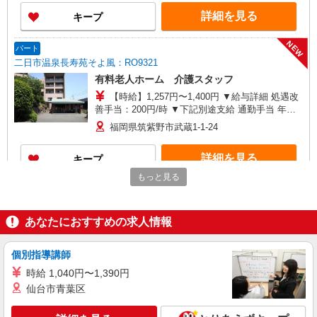
報酬：平均33.8万円（最高額130万円） ※2025年6
詳細を見る
キープ
月支給実績 ※処遇改善手当は試用期間中(3ヶ月)は
支給なし
NEW
パート
二日市温泉長寿苑そよ風：RO9321
有料老人ホーム 介護スタッフ
【時給】1,257円〜1,400円 ▼給与詳細 処遇改
善手当：200円/時 ▼下記別途支給 通勤手当 年末
年始手当：380円/時 寸志あり：年2回（6月・12
福岡県筑紫野市武蔵1-1-24
月） ※業績による ※処遇改善手当は試用期間中(3
ヶ月)は支給なし
詳細を見る
キープ
もっと見る
NEW
契約社員
二日市温泉長寿苑そよ風：RO13035
あなたにおすすめの求人情報
グループホーム 介護スタッフ
【月給】265,920円〜295,920円 ▼給与詳細 処
遇改善手当：35,920円 夜勤手当：30,000円（5回
個別指導講師
分） ※6回目以降は1回6,000円支給 ▼下記別途支
福岡県筑紫野市武蔵1-1-24
時給 1,040円〜1,390円
給 通勤手当 年末年始手当：380円/時 寸志あり：
仙台市青葉区
年2回（6月・12月） ※業績による 特別報酬：平
詳細を見る
キープ
均26.6万円（最高額109万円） ※2025年6月支給実
績 ※処遇改善手当は試用期間中(3ヶ月)は支給なし