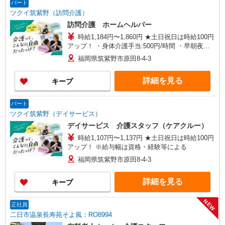
パート
ツクイ筑紫野（訪問介護）
訪問介護 ホームヘルパー
時給1,184円〜1,860円 ★土日祝日は時給100円
アップ！ ・身体介護手当:500円/時間 ・早朝夜間
深夜手当:300円/時間 （18:00〜翌07:59の時間
福岡県筑紫野市原田8-4-3
帯） ・ICT手当:2,000円/月 ・深夜割増は別途支給
・ケア→ケアの移動時間も賃金（時給）を支給 ※
詳細を見る
キープ
給与幅は資格・経験等による
パート
ツクイ筑紫野（デイサービス）
デイサービス 介護スタッフ（ケアクルー）
時給1,107円〜1,137円 ★土日祝日は時給100円
アップ！ ※給与幅は資格・経験等による
福岡県筑紫野市原田8-4-3
詳細を見る
キープ
NEW
正社員
二日市温泉長寿苑そよ風：RO8994