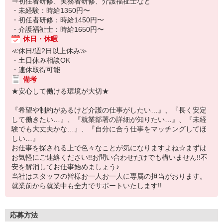
⇒初任者研修、実務者研修、介護福祉士など
・未経験：時給1350円〜
・初任者研修：時給1450円〜
・介護福祉士：時給1650円〜
休日・休暇
≪休日/週2日以上休み≫
・土日休み相談OK
・連休取得可能
備考
★安心して働ける環境が大切★
『希望や制約があるけど介護の仕事がしたい…』、『長く安定
して働きたい…』、『就業部署の詳細が知りたい…』、『未経
験でも大丈夫かな…』、『自分に合う仕事をマッチングしてほ
しい…』
お仕事を探される上で色々なことが気になりますよね☆まずは
お気軽にご連絡ください!!お問い合わせだけでも構いません!!不
安を解消してお仕事始めましょう♪
当社はスタッフの皆様お一人お一人に専属の担当がおります。
就業前から就業中も全力でサポートいたします!!
応募方法