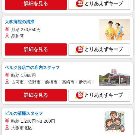
詳細を見る
とりあえずキープ
グループホーム 介護スタッフ
【時給】1,257円〜1,420円 ▼給与詳細 処遇改
善手当：200〜220円/時 夜勤手当:6,000円/回 ▼下
大学病院の清掃
記別途支給 通勤手当 年末年始手当：380円/時 寸
福岡県筑紫野市武蔵1-1-24
月給 273,650円
志あり：年2回（6月・12月） ※業績による ※処
遇改善手当は試用期間中(3ヶ月)は支給なし
品川区
詳細を見る
キープ
詳細を見る
とりあえずキープ
NEW
パート
二日市温泉長寿苑そよ風：RO9840
ショートステイ 夜勤専従介護職
ベルク各店での店内スタッフ
【時給】1,370円〜1,520円 ▼給与詳細 処遇改
時給 1,065円
善手当：220円/時 夜勤手当:6,000円/回 ※夜勤1回
古河市・佐野市・前橋市・高崎市・伊勢崎市・太田市・館林市・
あたり27,920〜30,320円（処遇改善手当含） ▼下
福岡県筑紫野市武蔵1-1-24
記別途支給 通勤手当 年末年始手当：380円/時 寸
詳細を見る
とりあえずキープ
志あり：年2回（6月・12月） ※業績による ※処
詳細を見る
キープ
遇改善手当は試用期間中(3ヶ月)は支給なし
NEW
ビルの清掃スタッフ
契約社員
二日市温泉長寿苑そよ風：RO9039
時給 1,200円〜1,200円
有料老人ホーム 介護スタッフ
大阪市北区
【月給】265,920円〜295,920円 ▼給与詳細 処