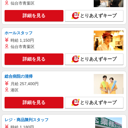
派遣社員
仙台市青葉区
株式会社kotrio /●FK-H-2100688
北九州市小倉北区！看護助手で未経験から病院
詳細を見る
とりあえずキープ
デビュー♪シーツ交換など☆
時給1450円〜2062円 ＜日払い有/週払い有/交
通費全支給(ガソリン代含む)＞
ホールスタッフ
城野駅
時給 1,150円
仙台市青葉区
詳細を見る
キープ
詳細を見る
とりあえずキープ
派遣社員
株式会社kotrio /●FK-H-2021691
総合病院の清掃
北九州市小倉北区*デイでの生活補助☆新たな
スキルを身につけて長く働く♪
月給 257,400円
時給1450円〜2062円 ＜日払い有/週払い有/交
港区
通費全支給(ガソリン代含む)＞
小倉北区｜最寄駅：小倉
詳細を見る
とりあえずキープ
詳細を見る
キープ
レジ・商品陳列スタッフ
時給 1,180円
派遣社員