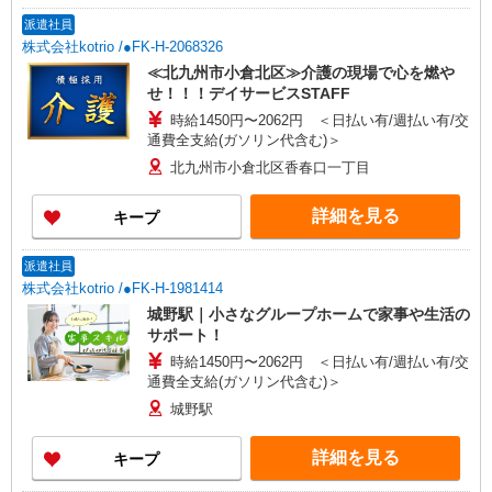
派遣社員
株式会社kotrio /●FK-H-2068326
≪北九州市小倉北区≫介護の現場で心を燃や
せ！！！デイサービスSTAFF
時給1450円〜2062円 ＜日払い有/週払い有/交
通費全支給(ガソリン代含む)＞
北九州市小倉北区香春口一丁目
詳細を見る
キープ
派遣社員
株式会社kotrio /●FK-H-1981414
城野駅｜小さなグループホームで家事や生活の
サポート！
時給1450円〜2062円 ＜日払い有/週払い有/交
通費全支給(ガソリン代含む)＞
城野駅
詳細を見る
キープ