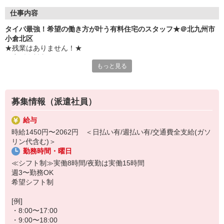
仕事内容
タイパ最強！希望の働き方が叶う有料住宅のスタッフ★＠北九州市
小倉北区
★残業はありません！★
住宅型有料老人ホームのサポートスタッフ
もっと見る
「週3日勤務」「日勤のみ」など希望のシフトで効率よく働きたい方
必見です！
≪仕事内容≫
募集情報（派遣社員）
・お部屋の掃除
・簡単な書類の整理
給与
・日常生活の見守り
時給1450円〜2062円 ＜日払い有/週払い有/交通費全支給(ガソ
・食事や着替え時など、必要に応じた生活介助
リン代含む)＞
・お話し相手 など
勤務時間・曜日
≪働きやすさバツグン！≫
≪シフト制≫実働8時間/夜勤は実働15時間
時間通りの交代を徹底しているため、定時になったら即退勤◎
週3〜勤務OK
仕事終わりのプライベートや、家庭・Wワークとの両立もバッチリ
希望シフト制
です！
[例]
・8:00〜17:00
・9:00〜18:00