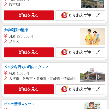
株式会社kotrio /●FK-H-2102323
堺市堺区
＼日払いも選べる／北九州市小倉北区＊サ高住
STAFF募集
詳細を見る
とりあえずキープ
時給1450円〜2062円 ＜日払い有/週払い有/交
通費全支給(ガソリン代含む)＞
大学病院の清掃
城野駅
月給 273,650円
品川区
詳細を見る
キープ
詳細を見る
とりあえずキープ
派遣社員
株式会社kotrio /●FK-H-2009510
向かう先は、笑顔の待つ場所！デイサービスの
ベルク各店での店内スタッフ
サポート＆送迎STAFF
時給 1,065円
時給1450円〜2062円 ＜日払い有/週払い有/交
古河市・佐野市・前橋市・高崎市・伊勢崎市・太田市・館林市・
通費全支給(ガソリン代含む)＞
小倉北区｜最寄駅：小倉
詳細を見る
とりあえずキープ
詳細を見る
キープ
ビルの清掃スタッフ
派遣社員