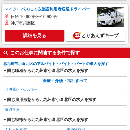
≪小倉駅≫夜勤なし！未経験・ブランクOKの
デイスタッフ
マイクロバスによる施設利用者送迎ドライバー
時給1450円〜2062円 ＜日払い有/週払い有/交
日給 10,900円〜10,900円
通費全支給(ガソリン代含む)＞
神戸市須磨区
小倉北区｜最寄駅：小倉
詳細を見る
とりあえずキープ
詳細を見る
キープ
このお仕事に関連する条件で探す
北九州市小倉北区のアルバイト・バイト・パートの求人を探す
同じ職種から北九州市小倉北区の求人を探す
医療・介護・福祉すべて
介護職・ヘルパー
同じ雇用形態から北九州市小倉北区の求人を探す
派遣社員
同じ特徴から北九州市小倉北区の求人を探す
入社日応相談
未経験歓迎