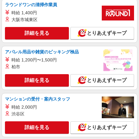
株式会社kotrio /●FK-H-1981318
ラウンドワンの清掃作業員
城野駅｜シニア向けマンションでの生活サポー
時給 1,400円
ト・フロアの巡回
大阪市城東区
時給1450円〜2062円 ＜日払い有/週払い有/交
通費全支給(ガソリン代含む)＞
詳細を見る
とりあえずキープ
城野駅
詳細を見る
キープ
アパレル用品や雑貨のピッキング検品
時給 1,200円〜1,500円
派遣社員
柏市
株式会社kotrio /●FK-H-1981413
香春口三萩野駅｜小さなグループホームで家事
詳細を見る
とりあえずキープ
や生活のサポート！
時給1450円〜2062円 ＜日払い有/週払い有/交
通費全支給(ガソリン代含む)＞
マンションの受付・案内スタッフ
北九州市小倉北区香春口一丁目
時給 2,000円
渋谷区
詳細を見る
キープ
詳細を見る
とりあえずキープ
派遣社員
株式会社kotrio /●FK-H-1880013