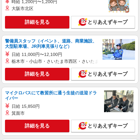
時給 1,200円〜1,200円
株式会社kotrio /●FK-H-1878196
大阪市北区
香春口三萩野／面接なし！シニア向け住宅
STAFF◎お仕事は見守りなど
詳細を見る
とりあえずキープ
時給1450円〜2062円 ＜日払い有/週払い有/交
通費全支給(ガソリン代含む)＞
北九州市小倉北区香春口一丁目
警備員スタッフ（イベント、道路、商業施設、
大型駐車場、JR列車見張りなど）
詳細を見る
キープ
日給 11,000円〜12,100円
栃木市・小山市・さいたま市西区・さいたま市岩槻区・久喜市・
派遣社員
株式会社kotrio /●FK-H-1879923
詳細を見る
とりあえずキープ
落ち着いた少人数環境/グループホームで暮ら
しの手伝い◆週3〜OK
マイクロバスにて教習所に通う生徒の送迎ドラ
時給1450円〜2062円 ＜日払い有/週払い有/交
イバー
通費全支給(ガソリン代含む)＞
日給 15,850円
北九州市小倉南区
箕面市
詳細を見る
キープ
詳細を見る
とりあえずキープ
派遣社員