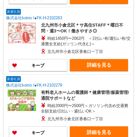
派遣社員
株式会社kotrio /●FK-H-2102263
北九州市小倉北区＊サ高住STAFF＊曜日不
問・週3〜OK！働きやすさ◎
時給1450円〜2062円 ＜日払い有/週払い有/交
通費全支給(ガソリン代含む)＞
北九州市小倉北区香春口一丁目
詳細を見る
キープ
派遣社員
株式会社kotrio /●FK-H-2102279
有料老人ホームの看護師＊健康管理/服薬管理/
通院サポートなど
時給2000円〜2500円＜ガソリン代含め交通費
全額支給/日払い・週払いOK＞
北九州市小倉北区香春口一丁目
詳細を見る
キープ