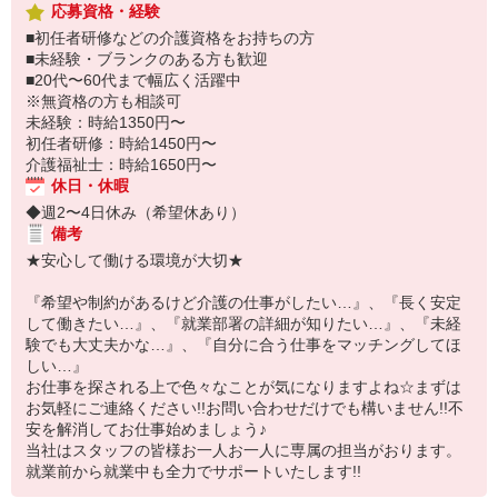
応募資格・経験
■初任者研修などの介護資格をお持ちの方
■未経験・ブランクのある方も歓迎
■20代〜60代まで幅広く活躍中
※無資格の方も相談可
未経験：時給1350円〜
初任者研修：時給1450円〜
介護福祉士：時給1650円〜
休日・休暇
◆週2〜4日休み（希望休あり）
備考
★安心して働ける環境が大切★
『希望や制約があるけど介護の仕事がしたい…』、『長く安定
して働きたい…』、『就業部署の詳細が知りたい…』、『未経
験でも大丈夫かな…』、『自分に合う仕事をマッチングしてほ
しい…』
お仕事を探される上で色々なことが気になりますよね☆まずは
お気軽にご連絡ください!!お問い合わせだけでも構いません!!不
安を解消してお仕事始めましょう♪
当社はスタッフの皆様お一人お一人に専属の担当がおります。
就業前から就業中も全力でサポートいたします!!