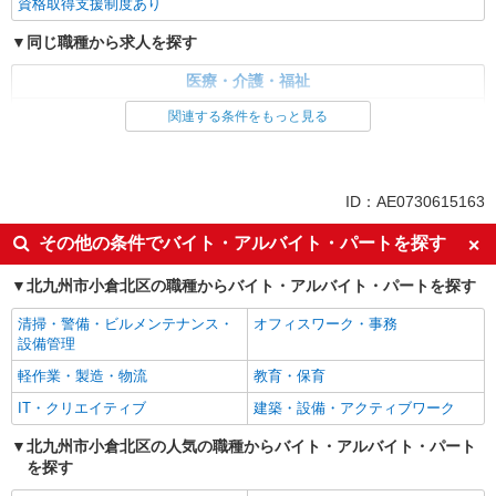
資格取得支援制度あり
同じ職種から求人を探す
医療・介護・福祉
介護職・ヘルパー
関連する条件をもっと見る
同じ特徴から求人を探す
未経験歓迎
ミドル（40代～）活躍中
ID：AE0730615163
ボーナス・賞与あり
車通勤OK
その他の条件でバイト・アルバイト・パートを探す
交通費支給
社会保険あり
北九州市小倉北区の職種からバイト・アルバイト・パートを探す
産休・育休取得実績あり
清掃・警備・ビルメンテナンス・
オフィスワーク・事務
設備管理
軽作業・製造・物流
教育・保育
IT・クリエイティブ
建築・設備・アクティブワーク
北九州市小倉北区の人気の職種からバイト・アルバイト・パート
を探す