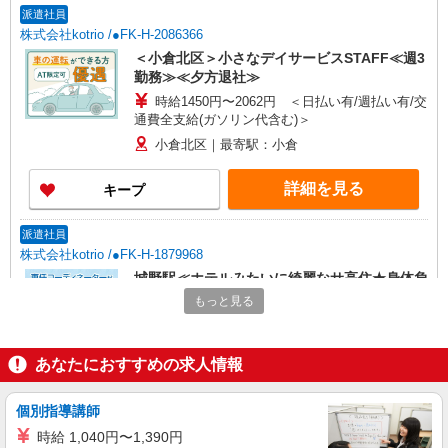
派遣社員
株式会社kotrio /●FK-H-2086366
＜小倉北区＞小さなデイサービスSTAFF≪週3
勤務≫≪夕方退社≫
時給1450円〜2062円 ＜日払い有/週払い有/交
通費全支給(ガソリン代含む)＞
小倉北区｜最寄駅：小倉
詳細を見る
キープ
派遣社員
株式会社kotrio /●FK-H-1879968
城野駅≪ホテルみたいに綺麗なサ高住★身体負
担少ない仕事
もっと見る
時給1450円〜2062円 ＜日払い有/週払い有/交
通費全支給(ガソリン代含む)＞
あなたにおすすめの求人情報
北九州市小倉南区
詳細を見る
キープ
個別指導講師
時給 1,040円〜1,390円