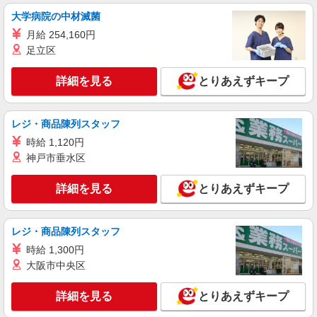
＜城野＞障がい者施設の支援員＊軽作業の見守
大学病院の中材滅菌
りなど＊日払いOK
月給 254,160円
時給1450円〜2062円 ＜日払い有/週払い有/交
足立区
通費全支給(ガソリン代含む)＞
北九州市小倉南区
詳細を見る
とりあえずキープ
詳細を見る
キープ
レジ・商品陳列スタッフ
派遣社員
時給 1,120円
株式会社kotrio /●FK-H-2010145
神戸市垂水区
小倉駅＊少人数グルホで利用者さんと家事や掃
除など♪日払いOK
詳細を見る
とりあえずキープ
時給1450円〜2062円 ＜日払い有/週払い有/交
通費全支給(ガソリン代含む)＞
小倉北区｜最寄駅：小倉
レジ・商品陳列スタッフ
時給 1,300円
詳細を見る
キープ
大阪市中央区
派遣社員
詳細を見る
とりあえずキープ
株式会社kotrio /●FK-H-2011932