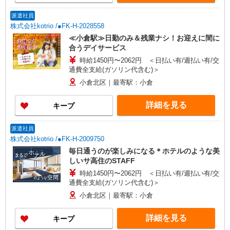
派遣社員
株式会社kotrio /●FK-H-2028558
≪小倉駅≫日勤のみ＆残業ナシ！お迎えに間に
合うデイサービス
時給1450円〜2062円 ＜日払い有/週払い有/交
通費全支給(ガソリン代含む)＞
小倉北区｜最寄駅：小倉
詳細を見る
キープ
派遣社員
株式会社kotrio /●FK-H-2009750
毎日通うのが楽しみになる＊ホテルのような美
しいサ高住のSTAFF
時給1450円〜2062円 ＜日払い有/週払い有/交
通費全支給(ガソリン代含む)＞
小倉北区｜最寄駅：小倉
詳細を見る
キープ