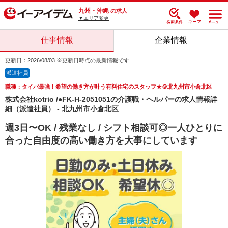
九州・沖縄
の求人
▼エリア変更
仕事情報
企業情報
更新日：2026/08/03 ※更新日時点の最新情報です
派遣社員
職種：タイパ最強！希望の働き方が叶う有料住宅のスタッフ★＠北九州市小倉北区
株式会社kotrio /●FK-H-2051051の介護職・ヘルパーの求人情報詳
細（派遣社員） - 北九州市小倉北区
週3日〜OK / 残業なし / シフト相談可◎一人ひとりに
合った自由度の高い働き方を大事にしています