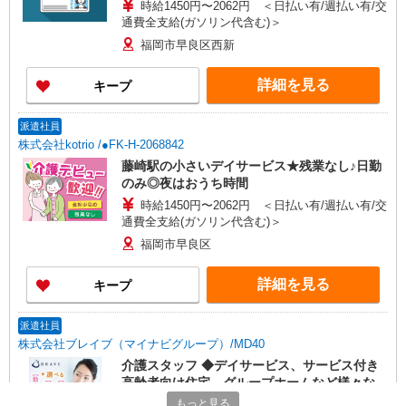
時給1450円〜2062円 ＜日払い有/週払い有/交
通費全支給(ガソリン代含む)＞
福岡市早良区西新
詳細を見る
キープ
派遣社員
株式会社kotrio /●FK-H-2068842
藤崎駅の小さいデイサービス★残業なし♪日勤
のみ◎夜はおうち時間
時給1450円〜2062円 ＜日払い有/週払い有/交
通費全支給(ガソリン代含む)＞
福岡市早良区
詳細を見る
キープ
派遣社員
株式会社ブレイブ（マイナビグループ）/MD40
介護スタッフ ◆デイサービス、サービス付き
高齢者向け住宅、グループホームなど様々な勤
務先から選べます。
もっと見る
未経験：時給1400〜1600円（資格・経験によ