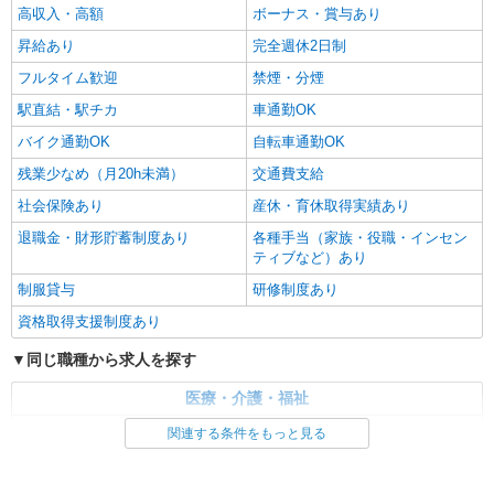
高収入・高額
ボーナス・賞与あり
昇給あり
完全週休2日制
フルタイム歓迎
禁煙・分煙
駅直結・駅チカ
車通勤OK
バイク通勤OK
自転車通勤OK
残業少なめ（月20h未満）
交通費支給
社会保険あり
産休・育休取得実績あり
退職金・財形貯蓄制度あり
各種手当（家族・役職・インセン
ティブなど）あり
制服貸与
研修制度あり
資格取得支援制度あり
同じ職種から求人を探す
医療・介護・福祉
介護職・ヘルパー
関連する条件をもっと見る
同じ特徴から求人を探す