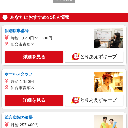
る） 経験者：時給1600〜1800円（資格・経験によ
る） ◎月収例 時給1800円×1日8時間×22日（週5
福岡県福岡市早良区 【最寄駅】 ◆福岡市地下
日）＝31万6800円 ◆昇給あり ◆支払い方法 ※日
あなたにおすすめの求人情報
鉄空港線「西新駅」 ◆福岡市地下鉄空港線「藤崎
払い/週払い/月払い対応も可能です。詳しくは面談
駅」 ◆福岡市地下鉄空港線「室見駅」 ★その他、
時にご相談ください。 ◆交通費：別途全額支給 ※
近隣に多数勤務地あります！
詳細を見る
キープ
個別指導講師
当社規定あり
時給 1,040円〜1,390円
派遣社員
仙台市青葉区
株式会社kotrio /●FK-H-2067035
藤崎駅≫家庭的でこぢんまりしたグルホ＊家事
詳細を見る
とりあえずキープ
サポートなど
時給1450円〜2062円 ＜日払い有/週払い有/交
通費全支給(ガソリン代含む)＞
ホールスタッフ
福岡市早良区
時給 1,150円
仙台市青葉区
詳細を見る
キープ
詳細を見る
とりあえずキープ
派遣社員
株式会社kotrio /●FK-H-2068662
総合病院の清掃
＼収入アップを全面サポート／小規模デイ
STAFF｜資格支援制度あり
月給 257,400円