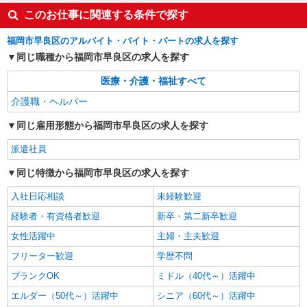
福岡市早良区西新
このお仕事に関連する条件で探す
福岡市早良区のアルバイト・バイト・パートの求人を探す
詳細を見る
キープ
同じ職種から福岡市早良区の求人を探す
派遣社員
医療・介護・福祉すべて
株式会社kotrio /●FK-H-2028564
介護職・ヘルパー
≪西新駅≫日勤のみ＆残業ナシ！お迎えに間に
合うデイサービス
同じ雇用形態から福岡市早良区の求人を探す
時給1450円〜2062円 ＜日払い有/週払い有/交
通費全支給(ガソリン代含む)＞
派遣社員
福岡市早良区西新
同じ特徴から福岡市早良区の求人を探す
詳細を見る
キープ
入社日応相談
未経験歓迎
経験者・有資格者歓迎
新卒・第二新卒歓迎
女性活躍中
主婦・主夫歓迎
フリーター歓迎
学歴不問
ブランクOK
ミドル（40代～）活躍中
エルダー（50代～）活躍中
シニア（60代～）活躍中