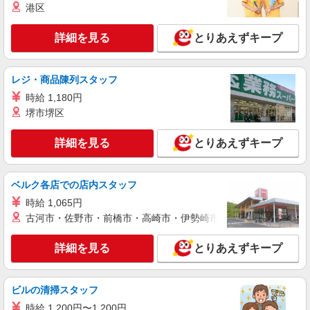
時給1450円〜2062円 ＜日払い有/週払い有/交
港区
通費全支給(ガソリン代含む)＞
福岡市早良区西新
詳細を見る
とりあえずキープ
詳細を見る
キープ
レジ・商品陳列スタッフ
時給 1,180円
派遣社員
株式会社kotrio /●FK-H-2067897
堺市堺区
福岡市早良区｜まずは送迎業務で活躍しよう◎
デイサービスSTAFF
詳細を見る
とりあえずキープ
時給1450円〜2062円 ＜日払い有/週払い有/交
通費全支給(ガソリン代含む)＞
ベルク各店での店内スタッフ
福岡市早良区
時給 1,065円
古河市・佐野市・前橋市・高崎市・伊勢崎市・太田市・館林市・
詳細を見る
キープ
詳細を見る
とりあえずキープ
派遣社員
株式会社kotrio /●FK-H-1981384
西新駅｜リハビリ補助などのデイサービス
ビルの清掃スタッフ
STAFF♪未経験OK
時給 1,200円〜1,200円