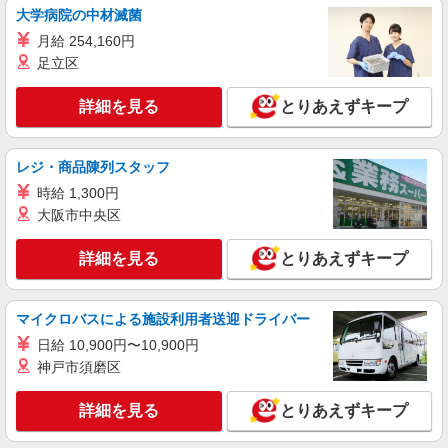
通費全支給(ガソリン代含む)＞
大学病院の中材滅菌
福岡市早良区
月給 254,160円
足立区
詳細を見る
キープ
詳細を見る
とりあえずキープ
派遣社員
株式会社kotrio /●FK-H-2068336
≪福岡市早良区≫介護の現場で心を燃や
レジ・商品陳列スタッフ
せ！！！デイサービスSTAFF
時給 1,300円
時給1450円〜2062円 ＜日払い有/週払い有/交
大阪市中央区
通費全支給(ガソリン代含む)＞
福岡市早良区西新
詳細を見る
とりあえずキープ
詳細を見る
キープ
マイクロバスによる施設利用者送迎ドライバー
派遣社員
日給 10,900円〜10,900円
株式会社kotrio /●FK-H-2012208
神戸市須磨区
西新駅｜未経験でも大丈夫◎研修が手厚い有料
住宅の介護♪
詳細を見る
とりあえずキープ
時給1450円〜2062円 ＜日払い有/週払い有/交
通費全支給(ガソリン代含む)＞