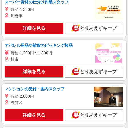
スーパー資材の仕分け作業スタッフ
通費全支給(ガソリン代含む)＞
時給 1,350円
福岡市早良区西新
船橋市
詳細を見る
キープ
詳細を見る
とりあえずキープ
派遣社員
株式会社kotrio /●FK-H-2010151
アパレル用品や雑貨のピッキング検品
西新駅＊少人数グルホで利用者さんと家事や掃
時給 1,200円〜1,500円
除など♪日払いOK
柏市
時給1450円〜2062円 ＜日払い有/週払い有/交
通費全支給(ガソリン代含む)＞
詳細を見る
とりあえずキープ
福岡市早良区西新
詳細を見る
キープ
マンションの受付・案内スタッフ
時給 2,000円
派遣社員
渋谷区
株式会社kotrio /●FK-H-2068529
藤崎駅のデイサービス♪日勤のみ！残業ゼロで
詳細を見る
とりあえずキープ
趣味も満喫
時給1450円〜2062円 ＜日払い有/週払い有/交