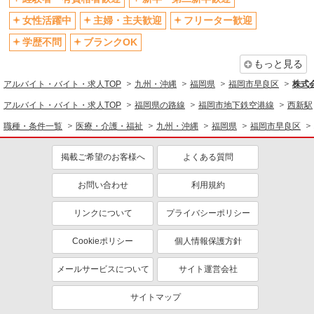
女性活躍中
主婦・主夫歓迎
フリーター歓迎
学歴不問
ブランクOK
もっと見る
アルバイト・バイト・求人TOP
九州・沖縄
福岡県
福岡市早良区
株式会
アルバイト・バイト・求人TOP
福岡県の路線
福岡市地下鉄空港線
西新駅
職種・条件一覧
医療・介護・福祉
九州・沖縄
福岡県
福岡市早良区
掲載ご希望のお客様へ
よくある質問
お問い合わせ
利用規約
リンクについて
プライバシーポリシー
Cookieポリシー
個人情報保護方針
メールサービスについて
サイト運営会社
サイトマップ