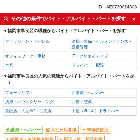
未経験歓迎
ミドル（40代～）活躍中
ID：AE0730614808
ボーナス・賞与あり
車通勤OK
その他の条件でバイト・アルバイト・パートを探す
交通費支給
社会保険あり
福岡市早良区の職種からバイト・アルバイト・パートを探す
産休・育休取得実績あり
ファッション・アパレル
清掃・警備・ビルメンテナンス・
設備管理
オフィスワーク・事務
IT・クリエイティブ
営業
ドライバー・配達
福岡市早良区の人気の職種からバイト・アルバイト・パートを探
す
フォークリフト
介護職・ヘルパー
清掃・ハウスクリーニング
弁当・惣菜
量販店・大型SC・百貨店
中型（2t・4t）ドライバー
介護職・ヘルパー
入社日応相談
未経験歓迎
経験者・有資格者歓迎
新卒・第二新卒歓迎