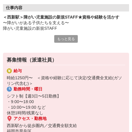
仕事内容
＜西新駅＞障がい児童施設の新規STAFF★資格や経験を活かす
〜障がいがある子供たちを支える〜
障がい児童施設の新規STAFF
もっと見る
主な仕事内容
・個人に合わせた生活介助
・季節行事の企画や運営
・遊びの見守り
募集情報（派遣社員）
・保護者との連携 など
給与
経験に応じて時給などしっかり優遇します！
時給1250円〜 ＜資格や経験に応じて決定/交通費全支給(ガソ
ブランクがある方も大歓迎◎
リン代含む)＞
勤務時間・曜日
シフト制【週3日〜5日勤務】
・9:00〜18:00
・10:00〜19:00 など
休憩1時間/残業なし
アクセス・勤務地
西新駅から徒歩圏内／交通費全額支給
福岡市早良区