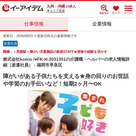
九州・沖縄
の求人
▼エリア変更
仕事情報
企業情報
更新日：2026/08/03 ※更新日時点の最新情報です
派遣社員
職種：＜西新駅＞障がい児童施設の新規STAFF★資格や経験を活かす
株式会社kotrio /●FK-H-2031351の介護職・ヘルパーの求人情報詳
細（派遣社員） - 福岡市早良区
障がいがある子供たちを支える★身の回りのお世話
や学習のお手伝いなど！短期2ヶ月〜OK