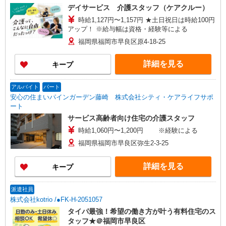
デイサービス 介護スタッフ（ケアクルー）
時給1,127円〜1,157円 ★土日祝日は時給100円
アップ！ ※給与幅は資格・経験等による
福岡県福岡市早良区原4-18-25
詳細を見る
キープ
アルバイト
パート
安心の住まいパインガーデン藤崎 株式会社シティ・ケアライフサポ
ート
サービス高齢者向け住宅の介護スタッフ
時給1,060円〜1,200円 ※経験による
福岡県福岡市早良区弥生2-3-25
詳細を見る
キープ
派遣社員
株式会社kotrio /●FK-H-2051057
タイパ最強！希望の働き方が叶う有料住宅のス
タッフ★＠福岡市早良区