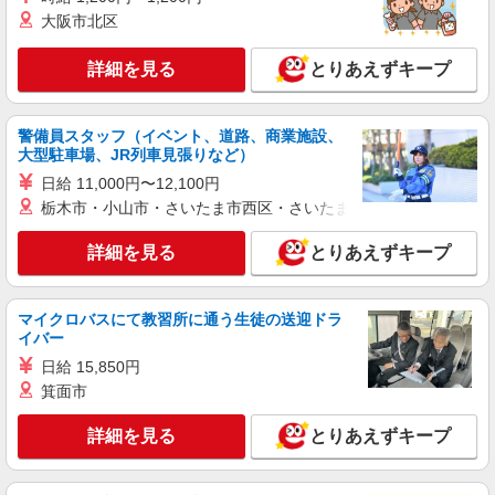
時給1450円〜2062円 ＜日払い有/週払い有/交
大阪市北区
通費全支給(ガソリン代含む)＞
福岡市早良区西新
詳細を見る
とりあえずキープ
詳細を見る
キープ
警備員スタッフ（イベント、道路、商業施設、
派遣社員
大型駐車場、JR列車見張りなど）
株式会社kotrio /●FK-H-2066818
日給 11,000円〜12,100円
福岡市早良区＊グループホームSTAFF＊経験
栃木市・小山市・さいたま市西区・さいたま市岩槻区・久喜市・
不問◎日収1.1万円も可
時給1450円〜2062円 ＜日払い有/週払い有/交
詳細を見る
とりあえずキープ
通費全支給(ガソリン代含む)＞
藤崎駅周辺
マイクロバスにて教習所に通う生徒の送迎ドラ
イバー
詳細を見る
キープ
日給 15,850円
箕面市
派遣社員
株式会社kotrio /●FK-H-2067304
詳細を見る
とりあえずキープ
西新駅/未経験OK★誰かの支えになれる人に！
グルホの世話人♪
時給1450円〜2062円 ＜日払い有/週払い有/交