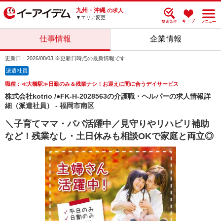
九州・沖縄
の求人
▼エリア変更
仕事情報
企業情報
更新日：2026/08/03 ※更新日時点の最新情報です
派遣社員
職種：≪大橋駅≫日勤のみ＆残業ナシ！お迎えに間に合うデイサービス
株式会社kotrio /●FK-H-2028563の介護職・ヘルパーの求人情報詳
細（派遣社員） - 福岡市南区
＼子育てママ・パパ活躍中／見守りやリハビリ補助
など！残業なし・土日休みも相談OKで家庭と両立◎