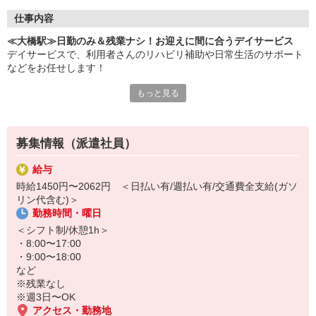
仕事内容
≪大橋駅≫日勤のみ＆残業ナシ！お迎えに間に合うデイサービス
デイサービスで、利用者さんのリハビリ補助や日常生活のサポート
などをお任せします！
もっと見る
▼おもなお仕事
・食事や入浴などの介助
・リハビリのサポート
・レクリエーション企画、実施
募集情報（派遣社員）
・利用者さんとのコミュニケーション
・行き帰りの送迎 ※運転ができる希望者のみでOK！
給与
など
時給1450円〜2062円 ＜日払い有/週払い有/交通費全支給(ガソ
リン代含む)＞
日勤帯のみ・残業なしなので、お迎えがあっても安心◎
勤務時間・曜日
土日休み相談OK！家族との時間もしっかり確保できます♪
＜シフト制/休憩1h＞
家事・育児・私生活と両立したいかた、まずはお気軽にご応募くだ
・8:00〜17:00
さい！
・9:00〜18:00
など
※残業なし
※週3日〜OK
アクセス・勤務地