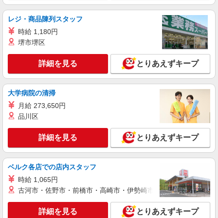
介護職
月給200,000円〜204,000円（能力による） ※
レジ・商品陳列スタッフ
夜勤手当（4回分）含む ★別途資格手当（介護福
時給 1,180円
祉士以上で10,000円） ★別途処遇改善手当支給
福岡県福岡市南区横手3-2-8
堺市堺区
詳細を見る
キープ
詳細を見る
とりあえずキープ
派遣社員
株式会社kotrio /●FK-H-2009515
大学病院の清掃
向かう先は、笑顔の待つ場所！デイサービスの
月給 273,650円
サポート＆送迎STAFF
品川区
時給1450円〜2062円 ＜日払い有/週払い有/交
通費全支給(ガソリン代含む)＞
詳細を見る
とりあえずキープ
最寄り駅：大橋
詳細を見る
ベルク各店での店内スタッフ
キープ
時給 1,065円
派遣社員
古河市・佐野市・前橋市・高崎市・伊勢崎市・太田市・館林市・
株式会社kotrio /●FK-H-2051056
タイパ最強！希望の働き方が叶う有料住宅のス
詳細を見る
とりあえずキープ