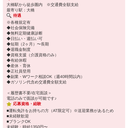
大橋駅から徒歩圏内 ※交通費全額支給
最寄り駅：大橋
待遇
※各種規定有
◆社会保険完備
◆無料定期健康診断
◆日払い・週払い可
◆短期（2ヶ月）〜長期
◆退職金制度
◆資格支援（介護資格のみ）
◆有給休暇
◆産休・育休
◆正社員登用
◆副業・Wワーク相談OK（週40時間以内）
◆ガソリン代含め交通費全額支給
＜履歴書不要/在宅面談＞
電話のみで面談が可能です♪
応募資格・経験
■運転免許をお持ちの方（AT限定可）※送迎業務があるため
■未経験歓迎
■ブランクOK
未経験：時給1350円〜