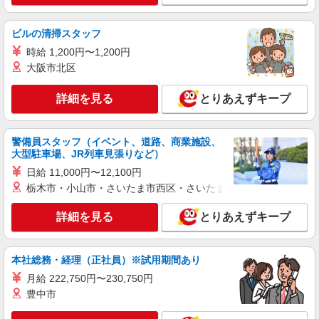
タッフ★＠福岡市南区
時給1450円〜2062円 ＜日払い有/週払い有/交
通費全支給(ガソリン代含む)＞
ビルの清掃スタッフ
最寄り駅：大橋
時給 1,200円〜1,200円
大阪市北区
詳細を見る
キープ
詳細を見る
とりあえずキープ
派遣社員
株式会社kotrio /●FK-H-1879932
警備員スタッフ（イベント、道路、商業施設、
落ち着いた少人数環境/グループホームで暮ら
大型駐車場、JR列車見張りなど）
しの手伝い◆週3〜OK
日給 11,000円〜12,100円
時給1450円〜2062円 ＜日払い有/週払い有/交
栃木市・小山市・さいたま市西区・さいたま市岩槻区・久喜市・
通費全支給(ガソリン代含む)＞
最寄り駅：大橋
詳細を見る
とりあえずキープ
詳細を見る
キープ
本社総務・経理（正社員）※試用期間あり
派遣社員
月給 222,750円〜230,750円
株式会社ブレイブ（マイナビグループ）/MD40
豊中市
介護スタッフ ◆デイサービス、サービス付き
高齢者向け住宅、グループホームなど様々な勤