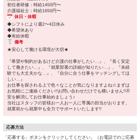
初任者研修：時給1450円〜
介護福祉士：時給1650円〜
休日・休暇
◆シフトにより週2〜4日休み
◆希望休あり
◆有給休暇
備考
★安心して働ける環境が大切★
『希望や制約があるけど介護の仕事がしたい…』、『長く安定
して働きたい…』、『就業部署の詳細が知りたい…』、『未経
験でも大丈夫かな…』、『自分に合う仕事をマッチングしてほ
しい…』
お仕事を探される上で色々なことが気になりますよね☆まずは
お気軽にご連絡ください!!お問い合わせだけでも構いません!!不
安を解消してお仕事始めましょう♪
当社はスタッフの皆様お一人お一人に専属の担当がおります。
就業前から就業中も全力でサポートいたします!!
応募方法
「応募する」ボタンをクリックしてください。（お電話でのご応募