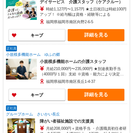
デイサービス 介護スタッフ（ケアクルー）
時給1,127円〜1,157円 ★土日祝日は時給100円
アップ！ ※給与幅は資格・経験等による
福岡県福岡市南区向野2-6-5
詳細を見る
キープ
正社員
小規模多機能ホーム ゆふの郷
小規模多機能ホームの介護スタッフ
月給210,000円〜235,000円 ★別途夜勤手当
（4000円/１回）支給 ※資格・能力により決定し
ます
福岡県福岡市南区長丘1-4-37
詳細を見る
キープ
正社員
グループホーム さいかい長丘
障がい者福祉施設での支援員
月給208,000円＋資格手当 ・介護職員初任者研