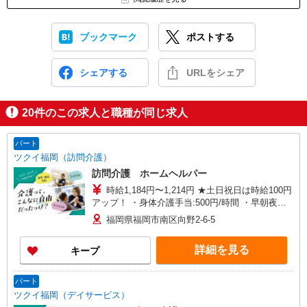
ブックマーク
ポストする
シェアする
URLをシェア
20
件のこの求人と職種が同じ求人
パート
ツクイ福岡（訪問介護）
訪問介護 ホームヘルパー
時給1,184円〜1,214円 ★土日祝日は時給100円
アップ！ ・身体介護手当:500円/時間 ・早朝夜間
深夜手当:300円/時間 （18:00〜翌07:59の時間
福岡県福岡市南区向野2-6-5
帯） ・ICT手当:2,000円/月 ・深夜割増は別途支給
・ケア→ケアの移動時間も賃金（時給）を支給 ・
詳細を見る
キープ
特定事業所加算手当:60円/時間 ※給与幅は資格・
経験等による
パート
ツクイ福岡（デイサービス）