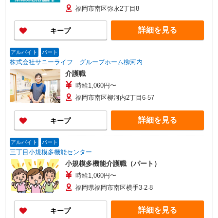
293,055円〜 353,364円 （内訳） ・基本給
福岡市南区弥永2丁目8
175,025円〜211,229円 ・資格手当 5,000〜
10,000円 ・固定時間外手当（15時間分） 27,030
詳細を見る
キープ
円〜31,575円 ・処遇改善加算 65,000円 ・夜勤手
当(3〜5回) 21,000〜35,000円 ※時間外労働の有
無にかかわらず月15時間分支給。超過分は別途支
アルバイト
パート
給。 ※夜勤手当1回あたり7,000円 ※経験・資格を
株式会社サニーライフ グループホーム柳河内
勘案し決定する ※1年目の処遇改善加算は金額変
介護職
更の可能性あり
時給1,060円〜
福岡市南区柳河内2丁目6-57
詳細を見る
キープ
アルバイト
パート
三丁目小規模多機能センター
小規模多機能介護職（パート）
時給1,060円〜
福岡県福岡市南区横手3-2-8
詳細を見る
キープ