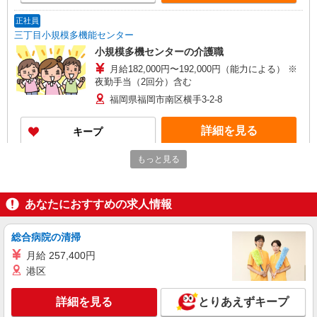
正社員
三丁目小規模多機能センター
小規模多機センターの介護職
月給182,000円〜192,000円（能力による） ※
夜勤手当（2回分）含む
福岡県福岡市南区横手3-2-8
詳細を見る
キープ
もっと見る
アルバイト
パート
株式会社サニーライフ 三丁目グループホーム
介護職
あなたにおすすめの求人情報
時給1,060円〜
福岡県福岡市南区横手3-2-8
総合病院の清掃
月給 257,400円
詳細を見る
キープ
港区
正社員
詳細を見る
とりあえずキープ
株式会社サニーライフ 三丁目グループホーム