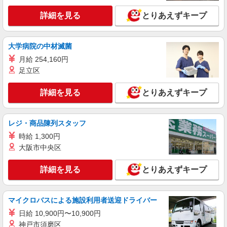
を身につけて長く働く♪
詳細を見る
時給1450円〜2062円 ＜日払い有/週払い有/交
とりあえずキープ
通費全支給(ガソリン代含む)＞
最寄り駅：大橋
大学病院の中材滅菌
詳細を見る
月給 254,160円
キープ
足立区
派遣社員
詳細を見る
とりあえずキープ
株式会社kotrio /●FK-H-2066816
福岡市南区＊グループホームSTAFF＊経験不
問◎日収1.1万円も可
レジ・商品陳列スタッフ
時給1450円〜2062円 ＜日払い有/週払い有/交
通費全支給(ガソリン代含む)＞
時給 1,300円
大阪市中央区
最寄り駅：高宮
詳細を見る
とりあえずキープ
詳細を見る
キープ
派遣社員
マイクロバスによる施設利用者送迎ドライバー
株式会社kotrio /●FK-H-2011937
日給 10,900円〜10,900円
≪大橋駅≫夜勤なし！未経験・ブランクOKの
神戸市須磨区
デイスタッフ