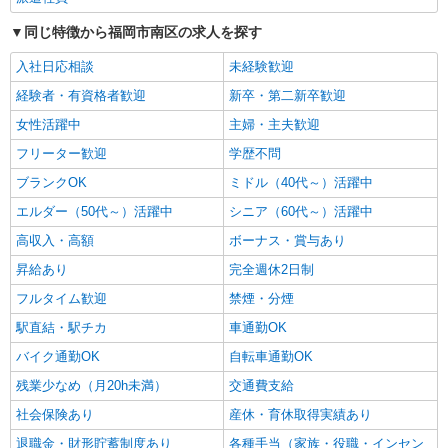
同じ特徴から福岡市南区の求人を探す
入社日応相談
未経験歓迎
経験者・有資格者歓迎
新卒・第二新卒歓迎
女性活躍中
主婦・主夫歓迎
フリーター歓迎
学歴不問
ブランクOK
ミドル（40代～）活躍中
エルダー（50代～）活躍中
シニア（60代～）活躍中
高収入・高額
ボーナス・賞与あり
昇給あり
完全週休2日制
フルタイム歓迎
禁煙・分煙
駅直結・駅チカ
車通勤OK
バイク通勤OK
自転車通勤OK
残業少なめ（月20h未満）
交通費支給
社会保険あり
産休・育休取得実績あり
退職金・財形貯蓄制度あり
各種手当（家族・役職・インセン