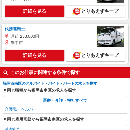
時給1450円〜2062円 ＜日払い有/週払い有/交
詳細を見る
とりあえずキープ
通費全支給(ガソリン代含む)＞
最寄り駅：大橋
代務運転士
詳細を見る
キープ
月給 253,500円
豊中市
派遣社員
株式会社kotrio /●FK-H-2012207
詳細を見る
とりあえずキープ
大橋駅｜未経験でも大丈夫◎研修が手厚い有料
住宅の介護♪
時給1450円〜2062円 ＜日払い有/週払い有/交
このお仕事に関連する条件で探す
通費全支給(ガソリン代含む)＞
最寄り駅：大橋
福岡市南区のアルバイト・バイト・パートの求人を探す
同じ職種から福岡市南区の求人を探す
詳細を見る
キープ
医療・介護・福祉すべて
介護職・ヘルパー
同じ雇用形態から福岡市南区の求人を探す
派遣社員