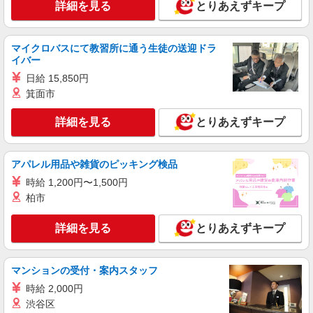
詳細を見る
とりあえずキープ
務先から選べます。
未経験：時給1400〜1600円（資格・経験によ
る） 経験者：時給1600〜1800円（資格・経験によ
る） ◎月収例 時給1800円×1日8時間×22日（週5
福岡県福岡市南区 【最寄駅】 ◆西鉄天神大牟
マイクロバスにて教習所に通う生徒の送迎ドラ
日）＝31万6800円 ◆昇給あり ◆支払い方法 ※日
田線「井尻駅」 ◆西鉄天神大牟田線「大橋駅」
イバー
払い/週払い/月払い対応も可能です。詳しくは面談
◆JR鹿児島本線「笹原駅」 ★その他、近隣に多数
時にご相談ください。 ◆交通費：別途全額支給 ※
日給 15,850円
勤務地あります！
詳細を見る
キープ
当社規定あり
箕面市
派遣社員
詳細を見る
とりあえずキープ
株式会社kotrio /●FK-H-1880023
＜高宮＞障がい者施設の支援員＊軽作業の見守
りなど＊日払いOK
アパレル用品や雑貨のピッキング検品
時給1450円〜2062円 ＜日払い有/週払い有/交
時給 1,200円〜1,500円
通費全支給(ガソリン代含む)＞
柏市
最寄り駅：高宮
詳細を見る
とりあえずキープ
詳細を見る
キープ
マンションの受付・案内スタッフ
派遣社員
株式会社kotrio /●FK-H-2021696
時給 2,000円
福岡市南区*デイでの生活補助☆新たなスキル
渋谷区