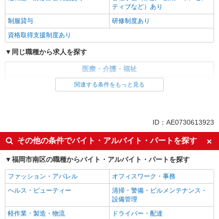
ティブなど）あり
制服貸与
研修制度あり
資格取得支援制度あり
同じ職種から求人を探す
医療・介護・福祉
介護職・ヘルパー
関連する条件をもっと見る
同じ特徴から求人を探す
未経験歓迎
ミドル（40代～）活躍中
ID：AE0730613923
ボーナス・賞与あり
車通勤OK
その他の条件でバイト・アルバイト・パートを探す
交通費支給
社会保険あり
福岡市南区の職種からバイト・アルバイト・パートを探す
産休・育休取得実績あり
ファッション・アパレル
オフィスワーク・事務
ヘルス・ビューティー
清掃・警備・ビルメンテナンス・
設備管理
軽作業・製造・物流
ドライバー・配達