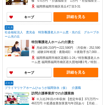
修 0.5万円 ・介護福祉士 1万円 ・社会福祉士
1万円 ・精神保健福祉士 1万円 ・サービス管理
福岡県福岡市南区長丘4丁目3-31
責任者 3万円 ・管理者 4万円 ※最大10万円支
給 ※資格により、初任給は異なります。
詳細を見る
キープ
正社員
社会福祉法人 恵光会 特別養護老人ホーム恵・光の丘 グループホ
ーム光の丘
特別養護老人ホームの介護士
月給189,210円〜222,590円 〈月収例：252,590
円 経験10年程度・夜勤4回〉 ※夜勤手当7,000
円〜/1回 ※別途（住宅・扶養・日祝出勤・夜勤）
福岡県福岡市南区花畑1-1-24／特別養護老人ホ
手当があります。 ※経験・資格を考慮します
ーム恵 福岡県福岡市南区若久団地9番1号／特別養
護老人ホーム光の丘・グループホーム光の丘
詳細を見る
キープ
正社員
プライマリケアホームひゅうが福岡弥永（仮） 介護職
訪問介護事業所での介護業務
※入社2年目の年収例 【想定年収】371万円〜
463万円 ※処遇改善加算賞与年2回あり 【月給】