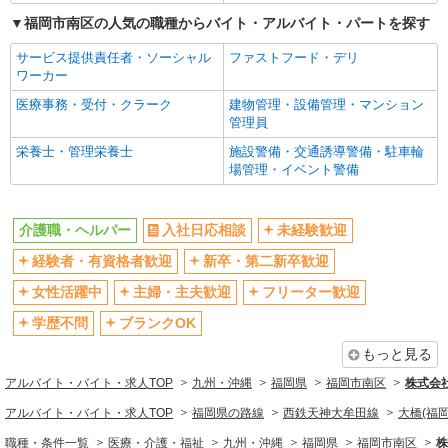
福岡市南区の人気の職種からバイト・アルバイト・パートを探す
サービス提供責任者・ソーシャル
ファストフード・デリ
ワーカー
医療事務・受付・クラーク
建物管理・設備管理・マンション
管理員
栄養士・管理栄養士
施設警備・交通誘導警備・駐車輪
場管理・イベント警備
介護職・ヘルパー
入社日応相談
未経験歓迎
経験者・有資格者歓迎
新卒・第二新卒歓迎
女性活躍中
主婦・主夫歓迎
フリーター歓迎
学歴不問
ブランクOK
もっと見る
アルバイト・バイト・求人TOP
九州・沖縄
福岡県
福岡市南区
株式会社k
アルバイト・バイト・求人TOP
福岡県の路線
西鉄天神大牟田線
大橋(福岡
職種・条件一覧
医療・介護・福祉
九州・沖縄
福岡県
福岡市南区
株