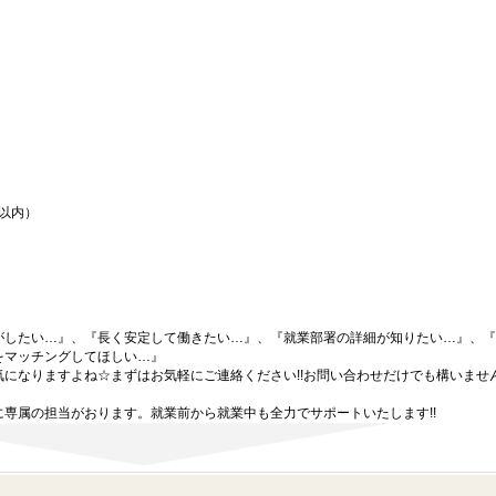
間以内）
がしたい…』、『長く安定して働きたい…』、『就業部署の詳細が知りたい…』、『
をマッチングしてほしい…』
になりますよね☆まずはお気軽にご連絡ください!!お問い合わせだけでも構いません
専属の担当がおります。就業前から就業中も全力でサポートいたします!!