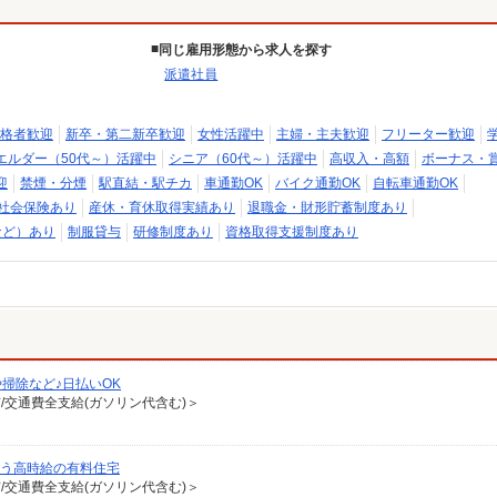
同じ雇用形態から求人を探す
派遣社員
格者歓迎
新卒・第二新卒歓迎
女性活躍中
主婦・主夫歓迎
フリーター歓迎
エルダー（50代～）活躍中
シニア（60代～）活躍中
高収入・高額
ボーナス・
迎
禁煙・分煙
駅直結・駅チカ
車通勤OK
バイク通勤OK
自転車通勤OK
社会保険あり
産休・育休取得実績あり
退職金・財形貯蓄制度あり
など）あり
制服貸与
研修制度あり
資格取得支援制度あり
掃除など♪日払いOK
有/交通費全支給(ガソリン代含む)＞
叶う高時給の有料住宅
有/交通費全支給(ガソリン代含む)＞