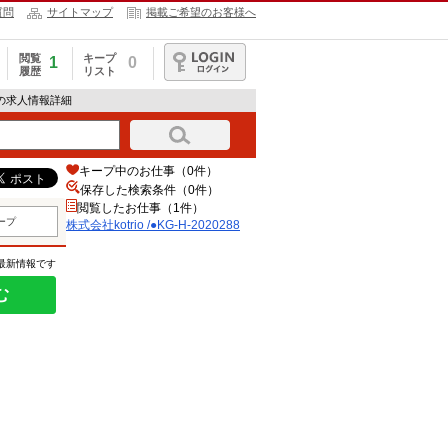
質問
サイトマップ
掲載ご希望のお客様へ
閲覧
キープ
1
0
履歴
リスト
ログイン
288の求人情報詳細
キープ中のお仕事（0件）
保存した検索条件（
0
件）
閲覧したお仕事（1件）
ープ
株式会社kotrio /●KG-H-2020288
の最新情報です
む