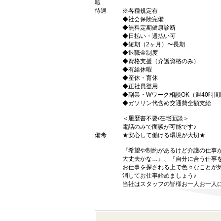
暇
待遇
※各種規定有
◆社会保険完備
◆無料定期健康診断
◆日払い・週払い可
◆短期（2ヶ月）〜長期
◆退職金制度
◆資格支援（介護資格のみ）
◆有給休暇
◆産休・育休
◆正社員登用
◆副業・Wワーク相談OK（週40時
◆ガソリン代含め交通費全額支給
＜履歴書不要/在宅面談＞
電話のみで面談が可能です♪
備考
★安心して働ける環境が大切★
『希望や制約があるけど介護の仕事
大丈夫かな…』、『自分に合う仕事
お仕事を探される上で色々なことが気
消してお仕事始めましょう♪
当社はスタッフの皆様お一人お一人に