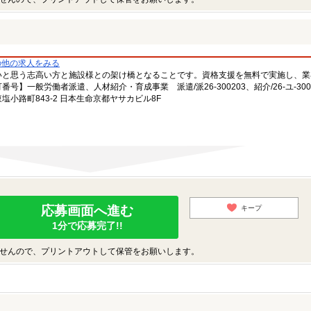
の他の求人をみる
いと思う志高い方と施設様との架け橋となることです。資格支援を無料で実施し、業
一般労働者派遣、人材紹介・育成事業 派遣/派26-300203、紹介/26-ユ-300
小路町843-2 日本生命京都ヤサカビル8F
応募画面へ進む
キープ
1分で応募完了!!
せんので、プリントアウトして保管をお願いします。