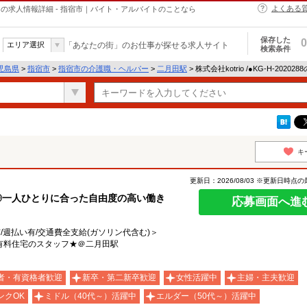
よくある
・ヘルパーの求人情報詳細 - 指宿市｜バイト・アルバイトのことなら
保存した
0
エリア選択
「あなたの街」のお仕事が探せる求人サイト
検索条件
児島県
>
指宿市
>
指宿市の介護職・ヘルパー
>
二月田駅
> 株式会社kotrio /●KG-H-2020
キ
更新日：2026/08/03 ※更新日時点
談可◎一人ひとりに合った自由度の高い働き
応募画面へ進
有/週払い有/交通費全支給(ガソリン代含む)＞
有料住宅のスタッフ★＠二月田駅
者・有資格者歓迎
新卒・第二新卒歓迎
女性活躍中
主婦・主夫歓迎
ンクOK
ミドル（40代～）活躍中
エルダー（50代～）活躍中