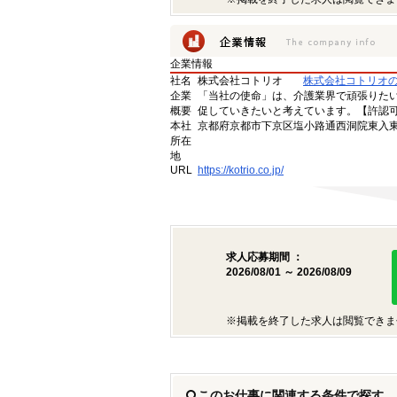
企業情報
社名
株式会社コトリオ
株式会社コトリオ
企業
「当社の使命」は、介護業界で頑張りた
概要
促していきたいと考えています。【許認可番号】
本社
京都府京都市下京区塩小路通西洞院東入東塩
所在
地
URL
https://kotrio.co.jp/
求人応募期間 ：
2026/08/01 ～ 2026/08/09
※掲載を終了した求人は閲覧できま
このお仕事に関連する条件で探す