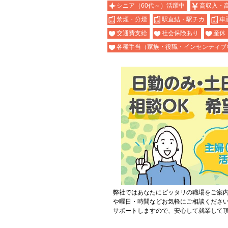
シニア（60代～）活躍中
高収入・
禁煙・分煙
駅直結・駅チカ
車
交通費支給
社会保険あり
産休
各種手当（家族・役職・インセンティブ
弊社ではあなたにピッタリの職場をご案
や曜日・時間などお気軽にご相談くださ
サポートしますので、安心して就業して