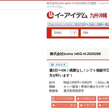
株式会社kotrio /●KG-H-2020288の介護職
イーアイデム
九州・沖縄
アルバイト・バイト・求人TOP
>
九州・沖縄
>
鹿
勤務地
職種
株式会社kotrio /●KG-H-2020288
派遣社員
週3日〜OK / 残業なし / シフト相
方が叶います！
給与
時給1350円〜2062円 ＜日払い
職種
タイパ最強！希望の働き方が叶う
勤務地
鹿児島県指宿市
入社日応相談
未経験歓迎
経験
フリーター歓迎
学歴不問
ブラ