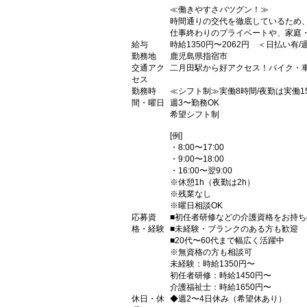
≪働きやすさバツグン！≫
時間通りの交代を徹底しているため
仕事終わりのプライベートや、家庭
給与
時給1350円〜2062円 ＜日払い有
勤務地
鹿児島県指宿市
交通アク
二月田駅から好アクセス！バイク・車
セス
勤務時
≪シフト制≫実働8時間/夜勤は実働1
間・曜日
週3〜勤務OK
希望シフト制
[例]
・8:00〜17:00
・9:00〜18:00
・16:00〜翌9:00
※休憩1h（夜勤は2h）
※残業なし
※曜日相談OK
応募資
■初任者研修などの介護資格をお持ち
格・経験
■未経験・ブランクのある方も歓迎
■20代〜60代まで幅広く活躍中
※無資格の方も相談可
未経験：時給1350円〜
初任者研修：時給1450円〜
介護福祉士：時給1650円〜
休日・休
◆週2〜4日休み（希望休あり）