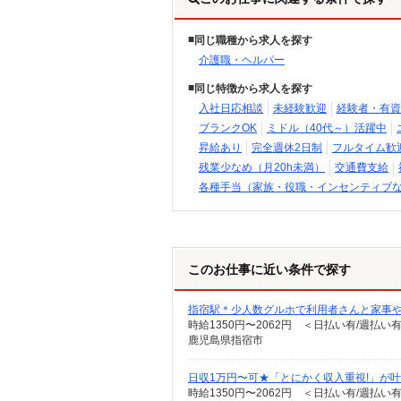
同じ職種から求人を探す
介護職・ヘルパー
同じ特徴から求人を探す
入社日応相談
未経験歓迎
経験者・有資
ブランクOK
ミドル（40代～）活躍中
昇給あり
完全週休2日制
フルタイム歓
残業少なめ（月20h未満）
交通費支給
各種手当（家族・役職・インセンティブ
このお仕事に近い条件で探す
指宿駅＊少人数グルホで利用者さんと家事や
時給1350円〜2062円 ＜日払い有/週払い
鹿児島県指宿市
日収1万円〜可★「とにかく収入重視!」が
時給1350円〜2062円 ＜日払い有/週払い