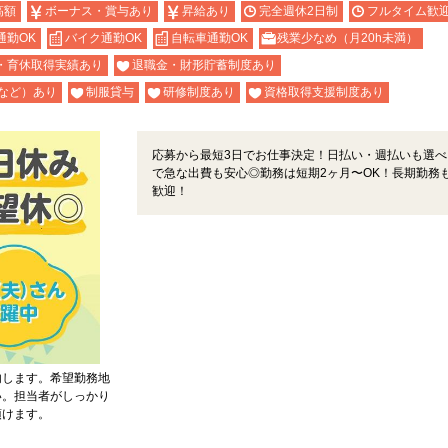
高額
ボーナス・賞与あり
昇給あり
完全週休2日制
フルタイム歓
通勤OK
バイク通勤OK
自転車通勤OK
残業少なめ（月20h未満）
・育休取得実績あり
退職金・財形貯蓄制度あり
など）あり
制服貸与
研修制度あり
資格取得支援制度あり
応募から最短3日でお仕事決定！日払い・週払いも選べ
で急な出費も安心◎勤務は短期2ヶ月〜OK！長期勤務
歓迎！
内します。希望勤務地
い。担当者がしっかり
頂けます。