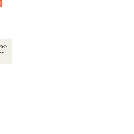
迎
るの
も大