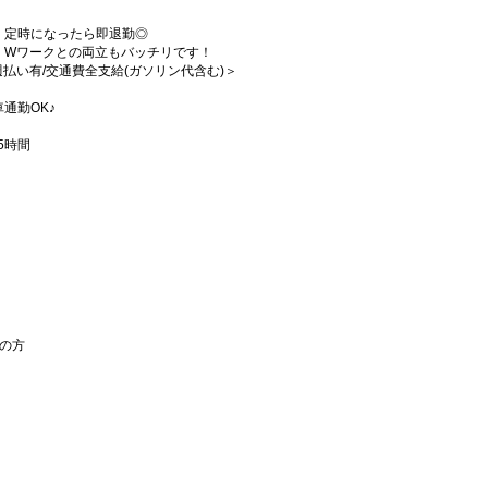
、定時になったら即退勤◎
・Wワークとの両立もバッチリです！
/週払い有/交通費全支給(ガソリン代含む)＞
通勤OK♪
5時間
の方