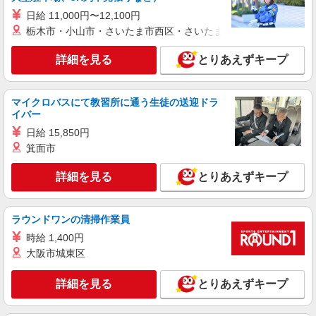
通費全支給(ガソリン代含む)＞
日給 11,000円〜12,100円
鹿児島市 ＊最寄り駅：坂之上
栃木市・小山市・さいたま市西区・さいたま市岩槻区・久喜市・
詳細を見る
キープ
詳細を見る
とりあえずキープ
派遣社員
（株）ウィルオブ・ワークCW 鹿児島支店/ms460101
マイクロバスにて教習所に通う生徒の送迎ドラ
イバー
介護スタッフ
時給1300円 ◆前払い・日払い・週払いOK
日給 15,850円
箕面市
鹿児島県鹿児島市鹿児島中央駅・天文館・与次
郎周辺
詳細を見る
とりあえずキープ
詳細を見る
キープ
ラウンドワンの清掃作業員
派遣社員
時給 1,400円
株式会社kotrio /●KG-H-1882339
大阪市城東区
南鹿児島駅≫日払いOK！グルホで家事・生活
サポートなど
詳細を見る
とりあえずキープ
時給1350円〜2062円 ＜日払い有/週払い有/交
通費全支給(ガソリン代含む)＞