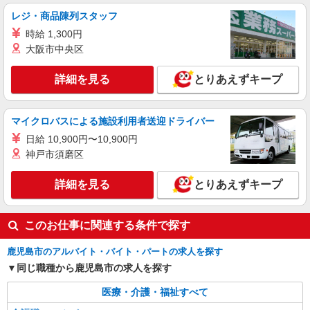
レジ・商品陳列スタッフ
詳細を見る
キープ
時給 1,300円
大阪市中央区
派遣社員
株式会社kotrio /●KG-H-1879005
詳細を見る
とりあえずキープ
＜慈眼寺＞綺麗で清潔なサ高住STAFF＊見守
りや生活サポートなど
時給1350円〜2062円 ＜日払い有/週払い有/交
マイクロバスによる施設利用者送迎ドライバー
通費全支給(ガソリン代含む)＞
日給 10,900円〜10,900円
鹿児島市 ≪最寄駅：慈眼寺≫
神戸市須磨区
詳細を見る
キープ
詳細を見る
とりあえずキープ
派遣社員
株式会社kotrio /●KG-H-2019282
このお仕事に関連する条件で探す
宇宿駅＊年齢不問◎未経験から安定した業界へ
鹿児島市のアルバイト・バイト・パートの求人を探す
＊サ高住
同じ職種から鹿児島市の求人を探す
時給1350円〜2062円 ＜日払い有/週払い有/交
通費全支給(ガソリン代含む)＞
医療・介護・福祉すべて
鹿児島市 来社不要/面接なし♪