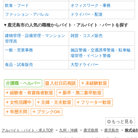
飲食・フード
オフィスワーク・事務
ファッション・アパレル
ドライバー・配達
鹿児島市の人気の職種からバイト・アルバイト・パートを探す
建物管理・設備管理・マンション
雑貨・コスメ販売
管理員
一般・営業事務
施設警備・交通誘導警備・駐車輪
場管理・イベント警備
食品・試食販売
大型ドライバー
介護職・ヘルパー
入社日応相談
未経験歓迎
経験者・有資格者歓迎
新卒・第二新卒歓迎
女性活躍中
主婦・主夫歓迎
フリーター歓迎
学歴不問
ブランクOK
もっと見る
アルバイト・バイト・求人TOP
九州・沖縄
鹿児島県
鹿児島市
株式会社k