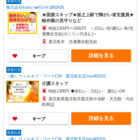
派遣社員
株式会社kotrio /●KG-H-1882435
★面接スキップ★坂之上駅で障がい者支援員★
軽作業の見守りなど
時給1350円〜2062円 ＜日払い有/週払い有/交
通費全支給(ガソリン代含む)＞
鹿児島市 交通費全額支給
詳細を見る
キープ
派遣社員
（株）ウィルオブ・ワークCW 鹿児島支店/ms460101
介護スタッフ
時給1300円 ◆前払い・日払い・週払いOK
鹿児島県鹿児島市鹿児島中央駅・天文館・与次
郎周辺
詳細を見る
キープ
派遣社員
（株）ウィルオブ・ワークCW 鹿児島支店/ms460101