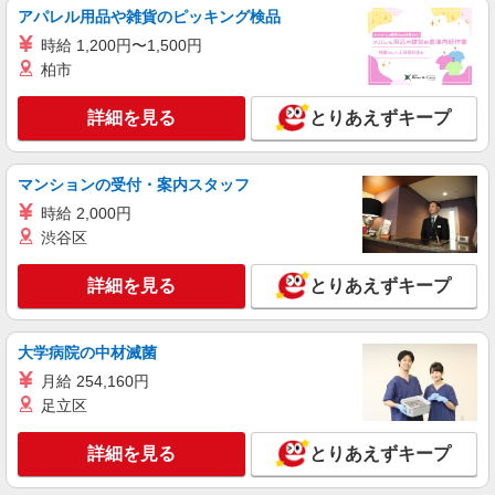
鹿児島市 交通費全額支給
アパレル用品や雑貨のピッキング検品
時給 1,200円〜1,500円
詳細を見る
キープ
柏市
派遣社員
詳細を見る
とりあえずキープ
株式会社kotrio /●KG-H-2000967
★日収1万円〜★≪障がい者支援員≫生活サポ
ート＆送迎など
マンションの受付・案内スタッフ
時給1350円〜2062円 ＜日払い有/週払い有/交
時給 2,000円
通費全支給(ガソリン代含む)＞
渋谷区
鹿児島市 ＊最寄り駅：高見馬場
詳細を見る
とりあえずキープ
詳細を見る
キープ
派遣社員
大学病院の中材滅菌
株式会社kotrio /●KG-H-2000945
月給 254,160円
▼高見馬場駅/病院でベッドメイキングや患者
足立区
さんのサポートなど
時給1350円〜2062円 ＜日払い有/週払い有/交
詳細を見る
とりあえずキープ
通費全支給(ガソリン代含む)＞
鹿児島市 ＊最寄り駅：高見馬場