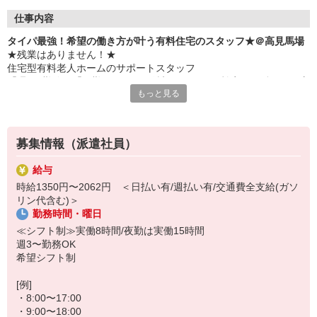
仕事内容
タイパ最強！希望の働き方が叶う有料住宅のスタッフ★＠高見馬場
★残業はありません！★
住宅型有料老人ホームのサポートスタッフ
「週3日勤務」「日勤のみ」など希望のシフトで効率よく働きたい方
もっと見る
必見です！
≪仕事内容≫
・お部屋の掃除
募集情報（派遣社員）
・簡単な書類の整理
・日常生活の見守り
給与
・食事や着替え時など、必要に応じた生活介助
時給1350円〜2062円 ＜日払い有/週払い有/交通費全支給(ガソ
・お話し相手 など
リン代含む)＞
勤務時間・曜日
≪働きやすさバツグン！≫
時間通りの交代を徹底しているため、定時になったら即退勤◎
≪シフト制≫実働8時間/夜勤は実働15時間
仕事終わりのプライベートや、家庭・Wワークとの両立もバッチリ
週3〜勤務OK
です！
希望シフト制
[例]
・8:00〜17:00
・9:00〜18:00