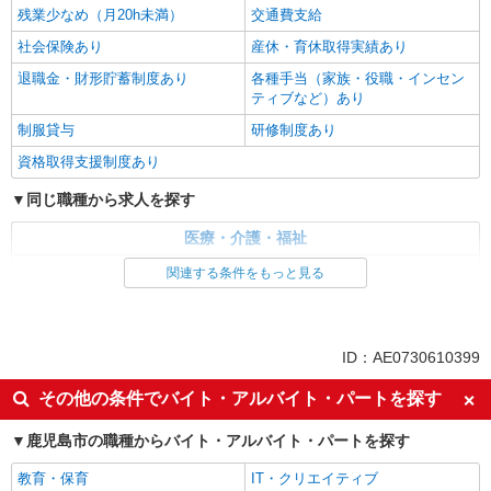
残業少なめ（月20h未満）
交通費支給
社会保険あり
産休・育休取得実績あり
退職金・財形貯蓄制度あり
各種手当（家族・役職・インセン
ティブなど）あり
制服貸与
研修制度あり
資格取得支援制度あり
同じ職種から求人を探す
医療・介護・福祉
介護職・ヘルパー
関連する条件をもっと見る
同じ特徴から求人を探す
未経験歓迎
ミドル（40代～）活躍中
ID：AE0730610399
ボーナス・賞与あり
車通勤OK
その他の条件でバイト・アルバイト・パートを探す
交通費支給
社会保険あり
鹿児島市の職種からバイト・アルバイト・パートを探す
産休・育休取得実績あり
教育・保育
IT・クリエイティブ