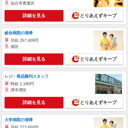
仙台市青葉区
時給1350円〜2062円 ＜日払い有/週払い有/交
通費全支給(ガソリン代含む)＞
詳細を見る
とりあえずキープ
鹿児島市 ＊最寄り駅：高見馬場
詳細を見る
キープ
総合病院の清掃
月給 257,400円
派遣社員
港区
（株）ウィルオブ・ワークCW 鹿児島支店/ms460101
日常生活の見守りスタッフ
詳細を見る
とりあえずキープ
時給1300円 ◆前払い・日払い・週払いOK
鹿児島県鹿児島市鹿児島中央駅・天文館・与次
郎周辺
レジ・商品陳列スタッフ
時給 1,180円
詳細を見る
キープ
堺市堺区
派遣社員
詳細を見る
とりあえずキープ
株式会社kotrio /●KG-H-1909064
天文館通駅▼綺麗なサ高住で生活ケア▼清掃や
フロアの巡回など
大学病院の清掃
時給1350円〜2062円 ＜日払い有/週払い有/交
月給 273,650円