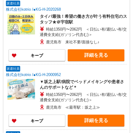
派遣社員
株式会社kotrio /●KG-H-2020268
タイパ最強！希望の働き方が叶う有料住宅のス
タッフ★＠宇宿駅
時給1350円〜2062円 ＜日払い有/週払い有/交
通費全支給(ガソリン代含む)＞
鹿児島市 来社不要/面接なし♪
詳細を見る
キープ
派遣社員
株式会社kotrio /●KG-H-2000952
▼坂之上駅/病院でベッドメイキングや患者さ
んのサポートなど＊
時給1350円〜2062円 ＜日払い有/週払い有/交
通費全支給(ガソリン代含む)＞
鹿児島市 ≪最寄駅：坂之上≫
詳細を見る
キープ