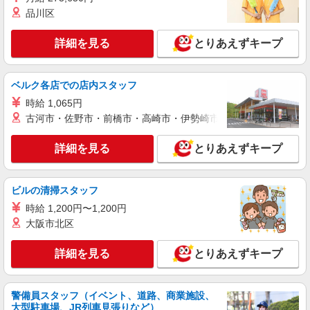
通費全支給(ガソリン代含む)＞
品川区
鹿児島市 ≪最寄駅：天文館通≫
詳細を見る
とりあえずキープ
詳細を見る
キープ
ベルク各店での店内スタッフ
派遣社員
株式会社kotrio /●KG-H-1878815
時給 1,065円
上伊集院駅スグの病院▼看護師さん補助/備品
古河市・佐野市・前橋市・高崎市・伊勢崎市・太田市・館林市・
の管理など
詳細を見る
時給1350円〜2062円 ＜日払い有/週払い有/交
とりあえずキープ
通費全支給(ガソリン代含む)＞
鹿児島市 来社不要/面接なし♪
ビルの清掃スタッフ
詳細を見る
時給 1,200円〜1,200円
キープ
大阪市北区
派遣社員
詳細を見る
とりあえずキープ
株式会社kotrio /●KG-H-1975486
坂之上駅★シフト柔軟で長く働きやすいシニア
向けマンション
警備員スタッフ（イベント、道路、商業施設、
時給1350円〜2062円 ＜日払い有/週払い有/交
大型駐車場、JR列車見張りなど）