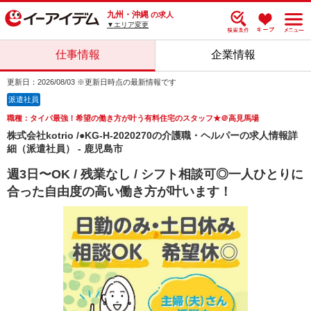
九州・沖縄
の求人
▼エリア変更
仕事情報
企業情報
更新日：2026/08/03 ※更新日時点の最新情報です
派遣社員
職種：タイパ最強！希望の働き方が叶う有料住宅のスタッフ★＠高見馬場
株式会社kotrio /●KG-H-2020270の介護職・ヘルパーの求人情報詳
細（派遣社員） - 鹿児島市
週3日〜OK / 残業なし / シフト相談可◎一人ひとりに
合った自由度の高い働き方が叶います！