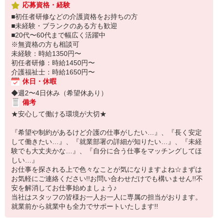
応募資格・経験
■初任者研修などの介護資格をお持ちの方
■未経験・ブランクのある方も歓迎
■20代〜60代まで幅広く活躍中
※無資格の方も相談可
未経験：時給1350円〜
初任者研修：時給1450円〜
介護福祉士：時給1650円〜
休日・休暇
◆週2〜4日休み（希望休あり）
備考
★安心して働ける環境が大切★
『希望や制約があるけど介護の仕事がしたい…』、『長く安定
して働きたい…』、『就業部署の詳細が知りたい…』、『未経
験でも大丈夫かな…』、『自分に合う仕事をマッチングしてほ
しい…』
お仕事を探される上で色々なことが気になりますよね☆まずは
お気軽にご連絡ください!!お問い合わせだけでも構いません!!不
安を解消してお仕事始めましょう♪
当社はスタッフの皆様お一人お一人に専属の担当がおります。
就業前から就業中も全力でサポートいたします!!