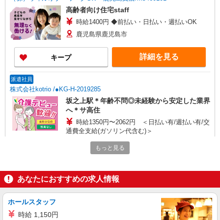
高齢者向け住宅staff
時給1400円 ◆前払い・日払い・週払いOK
鹿児島県鹿児島市
詳細を見る
キープ
派遣社員
株式会社kotrio /●KG-H-2019285
坂之上駅＊年齢不問◎未経験から安定した業界
へ＊サ高住
時給1350円〜2062円 ＜日払い有/週払い有/交
通費全支給(ガソリン代含む)＞
鹿児島市 ≪最寄駅：坂之上≫
もっと見る
詳細を見る
キープ
あなたにおすすめの求人情報
派遣社員
株式会社kotrio /●KG-H-1879018
ホールスタッフ
高見馬場駅／シニア向けマンションSTAFF＊
時給 1,150円
身体負担少なめ