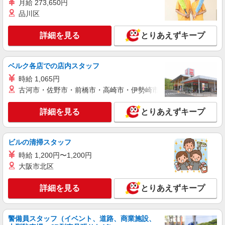
月給 273,650円
※2ヶ月後は時給1,100円
沖縄県豊見城市豊崎1-188 沖縄アウトレット
品川区
モールあしびなー 1F
詳細を見る
とりあえずキープ
詳細を見る
キープ
ベルク各店での店内スタッフ
正社員
パーリーゲイツ
時給 1,065円
販売スタッフ
古河市・佐野市・前橋市・高崎市・伊勢崎市・太田市・館林市・
正社員：月給170,000円〜 ※経験・能力により
優遇します。
詳細を見る
とりあえずキープ
沖縄県豊見城市豊崎1-188 沖縄アウトレット
モールあしびなー 1F
ビルの清掃スタッフ
詳細を見る
キープ
時給 1,200円〜1,200円
大阪市北区
アルバイト
パート
BEAMS OUTLET
詳細を見る
とりあえずキープ
アパレル販売スタッフ（フルタイム勤務）
アルバイト・パート： 時給1,330円〜 ※試用
警備員スタッフ（イベント、道路、商業施設、
期間約3ヵ月は1,280円 ※経験・能力により優遇し