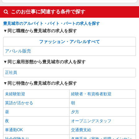
モールあしびなー 1F
このお仕事に関連する条件で探す
詳細を見る
キープ
豊見城市のアルバイト・バイト・パートの求人を探す
アルバイト
パート
契約社員
同じ職種から豊見城市の求人を探す
LACOSTE（ラコステ）
ファッション・アパレルすべて
アパレル販売スタッフ
アルバイト・パート：時給1,100円〜2,000円
アパレル販売
※経験・能力により優遇します。 ※試用期間・研
修期間：3か月 ※試用期間・研修期間の条件：本
同じ雇用形態から豊見城市の求人を探す
沖縄県豊見城市豊崎1-188 沖縄アウトレット
採用と同じ 契約社員：月給210,000円〜400,000円
モールあしびなー 1F
※経験・能力により優遇します。 ※試用期間・研
正社員
修期間：3か月 ※試用期間・研修期間の条件：本
詳細を見る
キープ
同じ特徴から豊見城市の求人を探す
採用と同じ
未経験歓迎
経験者・有資格者歓迎
英語が活かせる
朝
昼
夕方
夜
オープニングスタッフ
車通勤OK
交通費支給
社会保険あり
各種手当（家族・役職・インセン