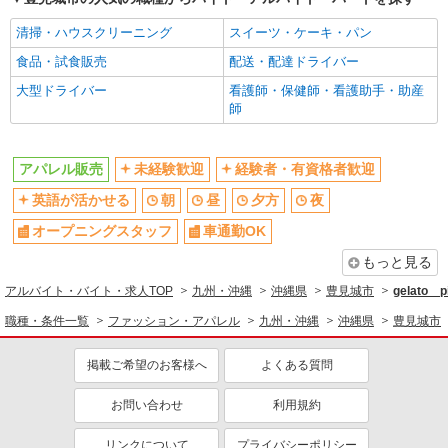
清掃・ハウスクリーニング
スイーツ・ケーキ・パン
食品・試食販売
配送・配達ドライバー
大型ドライバー
看護師・保健師・看護助手・助産
師
アパレル販売
未経験歓迎
経験者・有資格者歓迎
英語が活かせる
朝
昼
夕方
夜
オープニングスタッフ
車通勤OK
もっと見る
アルバイト・バイト・求人TOP
九州・沖縄
沖縄県
豊見城市
gelato
職種・条件一覧
ファッション・アパレル
九州・沖縄
沖縄県
豊見城市
掲載ご希望のお客様へ
よくある質問
お問い合わせ
利用規約
リンクについて
プライバシーポリシー