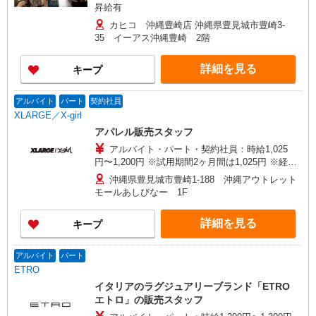
昇給有
カヒコ 沖縄豊崎店 沖縄県豊見城市豊崎3-
35 イーアス沖縄豊崎 2階
詳細を見る
キープ
アルバイト
パート
契約社員
XLARGE／X-girl
アパレル販売スタッフ
アルバイト・パート・契約社員：時給1,025
円〜1,200円 ※試用期間2ヶ月間は1,025円 ※経
験・能力により優遇します。 ◇2か月間の研修期
沖縄県豊見城市豊崎1-188 沖縄アウトレット
間後、能力に合わせて時給アップ！
モールあしびなー 1F
詳細を見る
キープ
アルバイト
パート
ETRO
イタリアのラグジュアリーブランド「ETRO
エトロ」の販売スタッフ