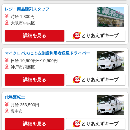
モールあしびなー 1F
レジ・商品陳列スタッフ
詳細を見る
時給 1,300円
キープ
大阪市中央区
アルバイト
パート
契約社員
詳細を見る
とりあえずキープ
PUCCI
販売スタッフ
アルバイト・パート・契約：時給1,200円〜
マイクロバスによる施設利用者送迎ドライバー
1,500円 ※経験・能力により優遇します。
日給 10,900円〜10,900円
沖縄県豊見城市豊崎1-188 沖縄アウトレット
神戸市須磨区
モールあしびなー 1F
詳細を見る
とりあえずキープ
詳細を見る
キープ
アルバイト
契約社員
代務運転士
CASIO WATCH OUTLET
月給 253,500円
販売スタッフ
豊中市
アルバイト：時給1,375円 契約社員：月給
195,000円〜 ※試用期間3か月は（同額）195,000
詳細を見る
円
とりあえずキープ
沖縄県豊見城市豊崎1-188 沖縄アウトレット