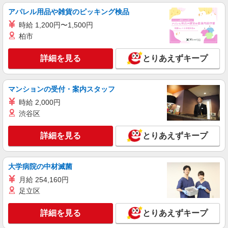
沖縄県豊見城市豊崎1-188 沖縄アウトレット
アパレル用品や雑貨のピッキング検品
モールあしびなー 1F
時給 1,200円〜1,500円
詳細を見る
キープ
柏市
アルバイト
詳細を見る
とりあえずキープ
THE NORTH FACE／HELLY HANSEN
アウトドアウェアの販売スタッフ
マンションの受付・案内スタッフ
アルバイト：時給1,030円〜1,300円 ※経験・
能力により優遇します。
時給 2,000円
渋谷区
沖縄県豊見城市豊崎1-188 沖縄アウトレット
モールあしびなー 1F
詳細を見る
とりあえずキープ
詳細を見る
キープ
大学病院の中材滅菌
正社員
PUCCI
月給 254,160円
足立区
販売スタッフ
正社員：月給220,000円〜300,000円 ※経験・
詳細を見る
勤続年数により異なる ※試用期間3ヵ月は同条件
とりあえずキープ
※経験・能力により優遇します。
沖縄県豊見城市豊崎1-188 沖縄アウトレット