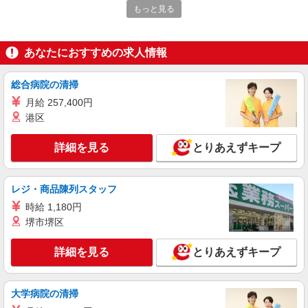
優遇します。
もっと見る
沖縄県豊見城市豊崎1-188 沖縄アウトレット
モールあしびなー 1F
あなたにおすすめの求人情報
詳細を見る
キープ
総合病院の清掃
アルバイト
パート
契約社員
月給 257,400円
アニエスベー
港区
バッグ、アパレル販売
アルバイト・パート：時給1,150円〜 契約社
詳細を見る
とりあえずキープ
員：月給202,400円〜
沖縄県豊見城市豊崎1-188 沖縄アウトレット
モールあしびなー 1F
レジ・商品陳列スタッフ
時給 1,180円
詳細を見る
キープ
堺市堺区
アルバイト
パート
詳細を見る
とりあえずキープ
マーク ジェイコブス
販売スタッフ
大学病院の清掃
アルバイト・パート：時給1,500円 ※入社2ヶ
月限定の時給（条件：3ヶ月以上勤務できる方）