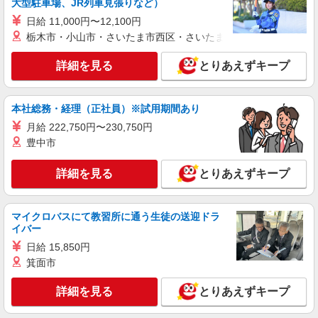
大型駐車場、JR列車見張りなど）
ます。
沖縄県豊見城市豊崎1-188 沖縄アウトレット
日給 11,000円〜12,100円
モールあしびなー 1F
栃木市・小山市・さいたま市西区・さいたま市岩槻区・久喜市・
詳細を見る
キープ
詳細を見る
とりあえずキープ
アルバイト
契約社員
アルマーニ アウトレット
本社総務・経理（正社員）※試用期間あり
販売スタッフ
月給 222,750円〜230,750円
アルバイト：時給1,050円〜1,400円 契約社
豊中市
員：月給183,000円〜250,000円 ※経験・能力によ
り異なる ※試用期間3〜6ヵ月は同様 ※経験・能
沖縄県豊見城市豊崎1-188 沖縄アウトレット
詳細を見る
とりあえずキープ
力により優遇します。
モールあしびなー 1F
詳細を見る
キープ
マイクロバスにて教習所に通う生徒の送迎ドラ
イバー
アルバイト
日給 15,850円
new balance golf
箕面市
販売スタッフ
詳細を見る
アルバイト：時給1,023円〜1,200円 ※経験・
とりあえずキープ
能力により優遇します。