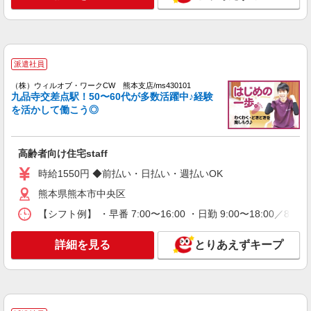
日研トータルソーシング株式会社 メディカルケア事業部/熊本オフィ
ス
介護スタッフ／資格あり or 経験者
時給1,320円〜1,400円 ◆無資格・経験者：時
給1,320円〜 ◆初任者研修・未経験：時給1,320
派遣社員
円〜 ◆初任者研修・経験者：時給1,350円〜 ◆介
熊本県熊本市中央区 【最寄駅】熊本市電A系統
（株）ウィルオブ・ワークCW 熊本支店/ms430101
護福祉士：時給1,400円〜 ※経験者は3ヶ月以上 ※
「祗園橋」駅 ★マイカー・バイク通勤もOK！
九品寺交差点駅！50〜60代が多数活躍中♪経験
給与幅は経験・能力による ★週払いOK（規定あ
（規定あり） ★勤務地は3000ヶ所以上★ 自宅か
を活かして働こう◎
り）
ら通いやすいエリアなど、お好きな勤務地をお選
詳細を見る
キープ
び下さい！！
高齢者向け住宅staff
派遣社員
株式会社kotrio /●KM-H-2009603
時給1550円 ◆前払い・日払い・週払いOK
向かう先は、笑顔の待つ場所！デイサービスの
熊本県熊本市中央区
サポート＆送迎STAFF
【シフト例】 ・早番 7:00〜16:00 ・日勤 9:00〜18:00
時給1450円〜2062円 ＜日払い有/週払い有/交
通費全支給(ガソリン代含む)＞
詳細を見る
とりあえずキープ
水前寺駅周辺 ≪車通勤OK≫
詳細を見る
キープ
アルバイト
パート
派遣社員
紹介予定派遣