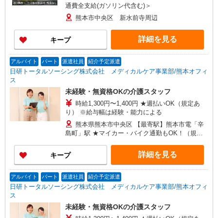
通費全支給(ガソリン代含む)＞
熊本市中央区 新水前寺周辺
詳細を見る
キープ
アルバイト
パート
派遣社員
紹介予定派遣
日研トータルソーシング株式会社 メディカルケア事業部/熊本オフィ
ス
未経験・無資格OKの介護スタッフ
時給1,300円〜1,400円 ★週払いOK（規定あ
り） ※給与幅は経験・能力による
熊本県熊本市中央区 【最寄駅】熊本市電「辛
島町」駅 ★マイカー・バイク通勤もOK！（規定
あり） ★勤務地は3000ヶ所以上★ 自宅から通い
やすいエリアなど、お好きな勤務地をお選び下さ
詳細を見る
キープ
い！！
アルバイト
パート
派遣社員
紹介予定派遣
日研トータルソーシング株式会社 メディカルケア事業部/熊本オフィ
ス
未経験・無資格OKの介護スタッフ