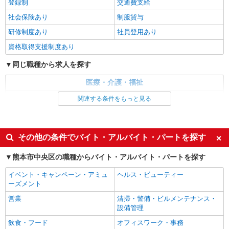
いやすいエリアなど、お好きな勤務地をお選び下
登録制
交通費支給
詳細を見る
キープ
さい！！
社会保険あり
制服貸与
派遣社員
研修制度あり
社員登用あり
（株）ウィルオブ・ワークCW 熊本支店/ms430101
資格取得支援制度あり
高齢者向け住宅staff
時給1550円 ◆前払い・日払い・週払いOK
同じ職種から求人を探す
熊本県熊本市中央区
医療・介護・福祉
介護職・ヘルパー
関連する条件をもっと見る
詳細を見る
キープ
同じ特徴から求人を探す
未経験歓迎
ミドル（40代～）活躍中
その他の条件でバイト・アルバイト・パートを探す
週2～3日勤務OK
深夜
熊本市中央区の職種からバイト・アルバイト・パートを探す
上場企業・上場企業のグループ会
交通費支給
社
イベント・キャンペーン・アミュ
ヘルス・ビューティー
ーズメント
社会保険あり
社員登用あり
営業
清掃・警備・ビルメンテナンス・
設備管理
飲食・フード
オフィスワーク・事務