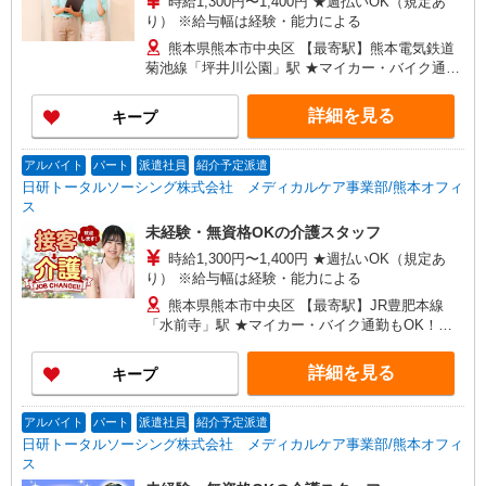
時給1,300円〜1,400円 ★週払いOK（規定あ
り） ※給与幅は経験・能力による
熊本県熊本市中央区 【最寄駅】熊本電気鉄道
菊池線「坪井川公園」駅 ★マイカー・バイク通勤
もOK！（規定あり） ★勤務地は3000ヶ所以上★
自宅から通いやすいエリアなど、お好きな勤務地
詳細を見る
キープ
をお選び下さい！！
アルバイト
パート
派遣社員
紹介予定派遣
日研トータルソーシング株式会社 メディカルケア事業部/熊本オフィ
ス
未経験・無資格OKの介護スタッフ
時給1,300円〜1,400円 ★週払いOK（規定あ
り） ※給与幅は経験・能力による
熊本県熊本市中央区 【最寄駅】JR豊肥本線
「水前寺」駅 ★マイカー・バイク通勤もOK！
（規定あり） ★勤務地は3000ヶ所以上★ 自宅か
ら通いやすいエリアなど、お好きな勤務地をお選
詳細を見る
キープ
び下さい！！
アルバイト
パート
派遣社員
紹介予定派遣
日研トータルソーシング株式会社 メディカルケア事業部/熊本オフィ
ス