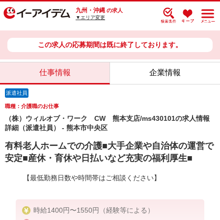
九州・沖縄
の求人
▼エリア変更
この求人の応募期間は既に終了しております。
仕事情報
企業情報
派遣社員
職種：介護職のお仕事
（株）ウィルオブ・ワーク CW 熊本支店/ms430101の求人情報
詳細（派遣社員） - 熊本市中央区
有料老人ホームでの介護■大手企業や自治体の運営で
安定■産休・育休や日払いなど充実の福利厚生■
【最低勤務日数や時間帯はご相談ください】
時給1400円〜1550円（経験等による）