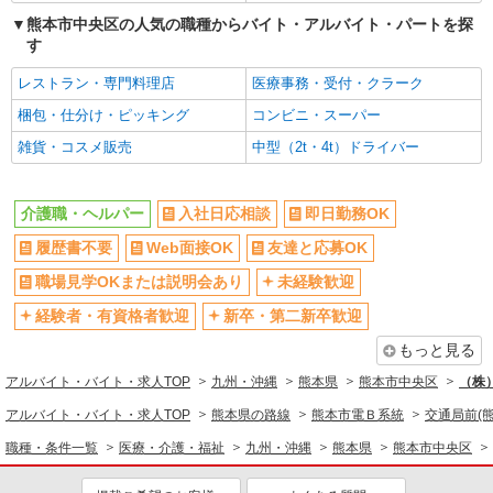
熊本市中央区の人気の職種からバイト・アルバイト・パートを探
す
レストラン・専門料理店
医療事務・受付・クラーク
梱包・仕分け・ピッキング
コンビニ・スーパー
雑貨・コスメ販売
中型（2t・4t）ドライバー
介護職・ヘルパー
入社日応相談
即日勤務OK
履歴書不要
Web面接OK
友達と応募OK
職場見学OKまたは説明会あり
未経験歓迎
経験者・有資格者歓迎
新卒・第二新卒歓迎
もっと見る
アルバイト・バイト・求人TOP
九州・沖縄
熊本県
熊本市中央区
（株
アルバイト・バイト・求人TOP
熊本県の路線
熊本市電Ｂ系統
交通局前(熊
職種・条件一覧
医療・介護・福祉
九州・沖縄
熊本県
熊本市中央区