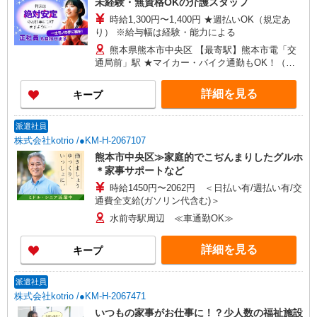
未経験・無資格OKの介護スタッフ
時給1,300円〜1,400円 ★週払いOK（規定あ
り） ※給与幅は経験・能力による
熊本県熊本市中央区 【最寄駅】熊本市電「交
通局前」駅 ★マイカー・バイク通勤もOK！（規
定あり） ★勤務地は3000ヶ所以上★ 自宅から通
いやすいエリアなど、お好きな勤務地をお選び下
詳細を見る
キープ
さい！！
派遣社員
株式会社kotrio /●KM-H-2067107
熊本市中央区≫家庭的でこぢんまりしたグルホ
＊家事サポートなど
時給1450円〜2062円 ＜日払い有/週払い有/交
通費全支給(ガソリン代含む)＞
水前寺駅周辺 ≪車通勤OK≫
詳細を見る
キープ
派遣社員
株式会社kotrio /●KM-H-2067471
いつもの家事がお仕事に！？少人数の福祉施設