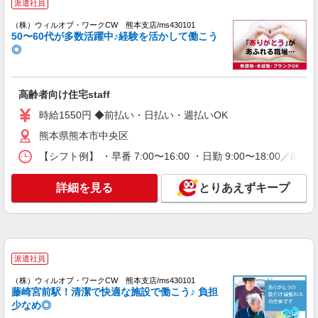
派遣社員
日研トータルソーシング株式会社 メディカルケア事業部/熊本オフィ
ス
（株）ウィルオブ・ワークCW 熊本支店/ms430101
50〜60代が多数活躍中♪経験を活かして働こう
介護スタッフ／資格あり or 経験者
◎
時給1,320円〜1,400円 ◆無資格・経験者：時
給1,320円〜 ◆初任者研修・未経験：時給1,320
円〜 ◆初任者研修・経験者：時給1,350円〜 ◆介
熊本県熊本市中央区 【最寄駅】熊本市電「商
高齢者向け住宅staff
護福祉士：時給1,400円〜 ※経験者は3ヶ月以上 ※
業高校前」駅 ★マイカー・バイク通勤もOK！
給与幅は経験・能力による ★週払いOK（規定あ
（規定あり） ★勤務地は3000ヶ所以上★ 自宅か
時給1550円 ◆前払い・日払い・週払いOK
り）
ら通いやすいエリアなど、お好きな勤務地をお選
詳細を見る
キープ
熊本県熊本市中央区
び下さい！！
【シフト例】 ・早番 7:00〜16:00 ・日勤 9:00〜18:00
派遣社員
株式会社kotrio /●KM-H-2069346
詳細を見る
とりあえずキープ
熊本市中央区＊幅広い世代が活動中！サ高住の
サポートSTAFF
時給1450円〜2062円 ＜日払い有/週払い有/交
通費全支給(ガソリン代含む)＞
熊本市中央区≪最寄り駅：水道町≫
派遣社員
（株）ウィルオブ・ワークCW 熊本支店/ms430101
詳細を見る
キープ
藤崎宮前駅！清潔で快適な施設で働こう♪ 負担
少なめ◎