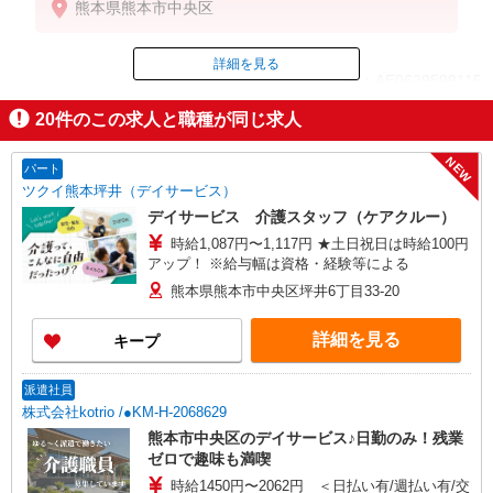
熊本県熊本市中央区
詳細を見る
ID：AE0629599115
20
件のこの求人と職種が同じ求人
掲載期間終了
NEW
パート
ツクイ熊本坪井（デイサービス）
デイサービス 介護スタッフ（ケアクルー）
時給1,087円〜1,117円 ★土日祝日は時給100円
アップ！ ※給与幅は資格・経験等による
熊本県熊本市中央区坪井6丁目33-20
詳細を見る
キープ
派遣社員
株式会社kotrio /●KM-H-2068629
熊本市中央区のデイサービス♪日勤のみ！残業
ゼロで趣味も満喫
時給1450円〜2062円 ＜日払い有/週払い有/交