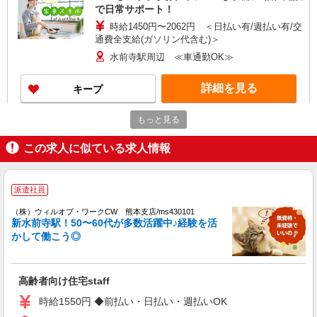
で日常サポート！
時給1450円〜2062円 ＜日払い有/週払い有/交
通費全支給(ガソリン代含む)＞
水前寺駅周辺 ≪車通勤OK≫
詳細を見る
キープ
もっと見る
アルバイト
パート
派遣社員
紹介予定派遣
日研トータルソーシング株式会社 メディカルケア事業部/熊本オフィ
ス
この求人に似ている求人情報
未経験・無資格OKの介護スタッフ
時給1,300円〜1,400円 ★週払いOK（規定あ
派遣社員
り） ※給与幅は経験・能力による
熊本県熊本市中央区 【最寄駅】熊本市電「水
（株）ウィルオブ・ワークCW 熊本支店/ms430101
新水前寺駅！50〜60代が多数活躍中♪経験を活
道町」駅 ★マイカー・バイク通勤もOK！（規定
かして働こう◎
あり） ★勤務地は3000ヶ所以上★ 自宅から通い
やすいエリアなど、お好きな勤務地をお選び下さ
詳細を見る
キープ
い！！
高齢者向け住宅staff
アルバイト
パート
派遣社員
時給1550円 ◆前払い・日払い・週払いOK
日研トータルソーシング株式会社 メディカルケア事業部/熊本オフィ
ス【看護助手】