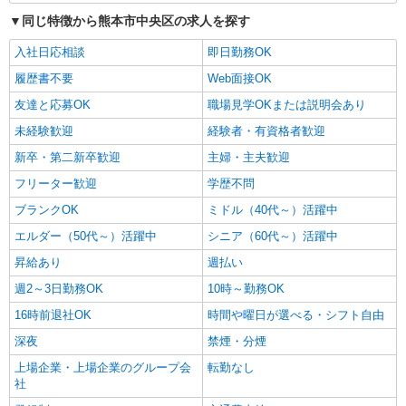
同じ特徴から熊本市中央区の求人を探す
アルバイト
パート
派遣社員
紹介予定派遣
日研トータルソーシング株式会社 メディカルケア事業部/熊本オフィ
入社日応相談
即日勤務OK
ス
履歴書不要
Web面接OK
未経験・無資格OKの介護スタッフ
友達と応募OK
時給1,300円〜1,400円 ★週払いOK（規定あ
職場見学OKまたは説明会あり
り） ※給与幅は経験・能力による
未経験歓迎
経験者・有資格者歓迎
熊本県熊本市中央区 【最寄駅】熊本市電「新
新卒・第二新卒歓迎
主婦・主夫歓迎
水前寺駅前」駅 ★マイカー・バイク通勤もOK！
（規定あり） ★勤務地は3000ヶ所以上★ 自宅か
フリーター歓迎
学歴不問
ら通いやすいエリアなど、お好きな勤務地をお選
詳細を見る
キープ
び下さい！！
ブランクOK
ミドル（40代～）活躍中
エルダー（50代～）活躍中
シニア（60代～）活躍中
アルバイト
パート
派遣社員
紹介予定派遣
日研トータルソーシング株式会社 メディカルケア事業部/熊本オフィ
昇給あり
週払い
ス
週2～3日勤務OK
10時～勤務OK
未経験・無資格OKの介護スタッフ
16時前退社OK
時間や曜日が選べる・シフト自由
時給1,300円〜1,400円 ★週払いOK（規定あ
り） ※給与幅は経験・能力による
深夜
禁煙・分煙
熊本県熊本市中央区 【最寄駅】熊本市電B系統
上場企業・上場企業のグループ会
転勤なし
「新町」駅 ★マイカー・バイク通勤もOK！（規
社
定あり） ★勤務地は3000ヶ所以上★ 自宅から通