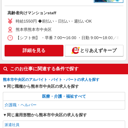
アルバイト
パート
派遣社員
紹介予定派遣
日研トータルソーシング株式会社 メディカルケア事業部/熊本オフィ
ス
高齢者向けマンションstaff
介護スタッフ／資格あり or 経験者
時給1550円 ◆前払い・日払い・週払いOK
時給1,320円〜1,400円 ◆無資格・経験者：時
熊本県熊本市中央区
給1,320円〜 ◆初任者研修・未経験：時給1,320
円〜 ◆初任者研修・経験者：時給1,350円〜 ◆介
【シフト例】 ・早番 7:00〜16:00 ・日勤 9:00〜18:00
熊本県熊本市中央区 【最寄駅】熊本市電B系統
護福祉士：時給1,400円〜 ※経験者は3ヶ月以上 ※
「洗馬橋」駅 ★マイカー・バイク通勤もOK！
給与幅は経験・能力による ★週払いOK（規定あ
（規定あり） ★勤務地は3000ヶ所以上★ 自宅か
詳細を見る
とりあえずキープ
り）
ら通いやすいエリアなど、お好きな勤務地をお選
詳細を見る
キープ
び下さい！！
このお仕事に関連する条件で探す
アルバイト
パート
派遣社員
紹介予定派遣
日研トータルソーシング株式会社 メディカルケア事業部/熊本オフィ
熊本市中央区のアルバイト・バイト・パートの求人を探す
ス
同じ職種から熊本市中央区の求人を探す
介護スタッフ／資格あり or 経験者
時給1,320円〜1,400円 ◆無資格・経験者：時
医療・介護・福祉すべて
給1,320円〜 ◆初任者研修・未経験：時給1,320
円〜 ◆初任者研修・経験者：時給1,350円〜 ◆介
介護職・ヘルパー
熊本県熊本市中央区 【最寄駅】JR豊肥本線
護福祉士：時給1,400円〜 ※経験者は3ヶ月以上 ※
「水前寺」駅 ★マイカー・バイク通勤もOK！
給与幅は経験・能力による ★週払いOK（規定あ
同じ雇用形態から熊本市中央区の求人を探す
（規定あり） ★勤務地は3000ヶ所以上★ 自宅か
り）
ら通いやすいエリアなど、お好きな勤務地をお選
詳細を見る
キープ
派遣社員
び下さい！！