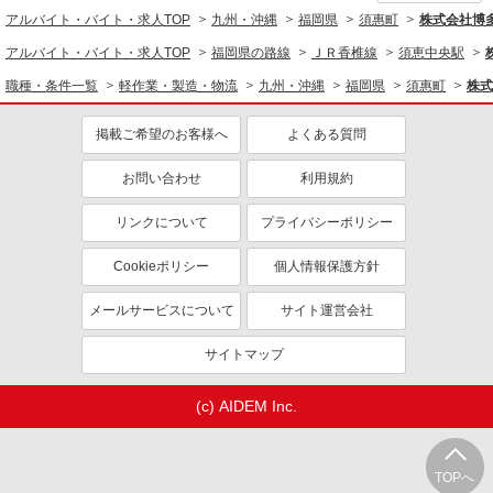
アルバイト・バイト・求人TOP
九州・沖縄
福岡県
須惠町
株式会社博
アルバイト・バイト・求人TOP
福岡県の路線
ＪＲ香椎線
須恵中央駅
職種・条件一覧
軽作業・製造・物流
九州・沖縄
福岡県
須惠町
株式
掲載ご希望のお客様へ
よくある質問
お問い合わせ
利用規約
リンクについて
プライバシーポリシー
Cookieポリシー
個人情報保護方針
メールサービスについて
サイト運営会社
サイトマップ
(c) AIDEM Inc.
TOPへ