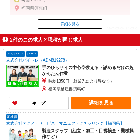
福岡県須惠町
詳細を見る
ID：AE0626597323
2
件のこの求人と職種が同じ求人
掲載期間終了
アルバイト
パート
株式会社バイトレ（ADM819278）
手のひらサイズ中心◎数える・詰めるだけの超
かんたん作業
時給1350円（就業先により異なる）
福岡県糟屋郡須惠町
詳細を見る
キープ
正社員
株式会社テクノ・サービス マニュファクチャリング【福岡県】
製造スタッフ（組立・加工・目視検査・機械操
作など）