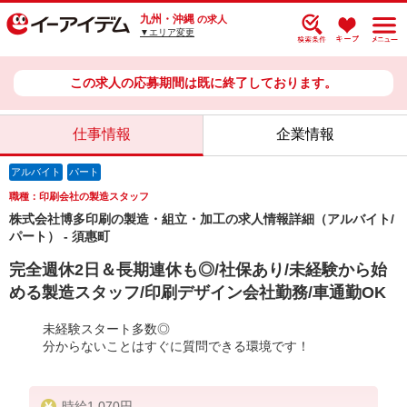
九州・沖縄
の求人
▼エリア変更
この求人の応募期間は既に終了しております。
仕事情報
企業情報
アルバイト
パート
職種：印刷会社の製造スタッフ
株式会社博多印刷の製造・組立・加工の求人情報詳細（アルバイト/
パート） - 須惠町
完全週休2日＆長期連休も◎/社保あり/未経験から始
める製造スタッフ/印刷デザイン会社勤務/車通勤OK
未経験スタート多数◎
分からないことはすぐに質問できる環境です！
時給1,070円