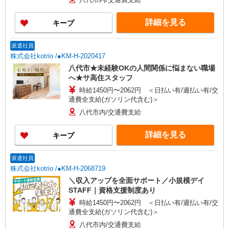
詳細を見る
キープ
派遣社員
株式会社kotrio /●KM-H-2020417
八代市★未経験OKの人間関係に悩まない職場
へ★サ高住スタッフ
時給1450円〜2062円 ＜日払い有/週払い有/交
通費全支給(ガソリン代含む)＞
八代市内/交通費支給
詳細を見る
キープ
派遣社員
株式会社kotrio /●KM-H-2068719
＼収入アップを全面サポート／小規模デイ
STAFF｜資格支援制度あり
時給1450円〜2062円 ＜日払い有/週払い有/交
通費全支給(ガソリン代含む)＞
八代市内/交通費支給