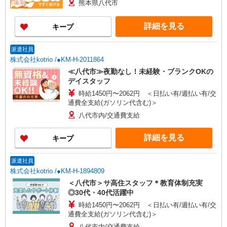
熊本県八代市
詳細を見る
キープ
派遣社員
株式会社kotrio /●KM-H-2011864
≪八代市≫夜勤なし！未経験・ブランクOKの
デイスタッフ
時給1450円〜2062円 ＜日払い有/週払い有/交
通費全支給(ガソリン代含む)＞
八代市内/交通費支給
詳細を見る
キープ
派遣社員
株式会社kotrio /●KM-H-1894809
＜八代市＞サ高住スタッフ＊教育体制充実
◎30代・40代活躍中
時給1450円〜2062円 ＜日払い有/週払い有/交
通費全支給(ガソリン代含む)＞
八代市内/交通費支給