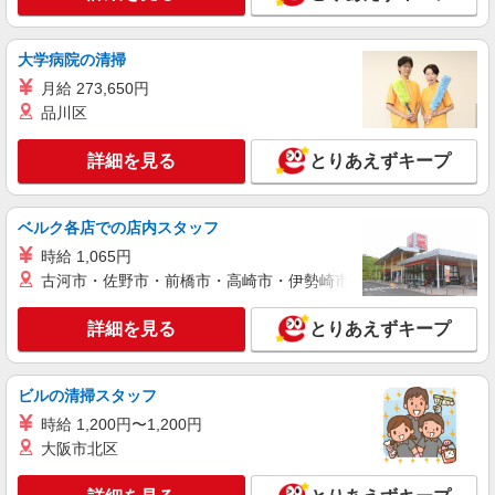
詳細を見る
キープ
大学病院の清掃
派遣社員
月給 273,650円
株式会社kotrio /●KM-H-1907653
品川区
八代市*デイでの生活補助☆新たなスキルを身
につけて長く働く♪
詳細を見る
とりあえずキープ
時給1450円〜2062円 ＜日払い有/週払い有/交
通費全支給(ガソリン代含む)＞
八代市内/交通費支給
ベルク各店での店内スタッフ
時給 1,065円
詳細を見る
キープ
古河市・佐野市・前橋市・高崎市・伊勢崎市・太田市・館林市・
アルバイト
パート
派遣社員
紹介予定派遣
詳細を見る
とりあえずキープ
日研トータルソーシング株式会社 メディカルケア事業部/熊本オフィ
ス
介護スタッフ／資格あり or 経験者
ビルの清掃スタッフ
時給1,320円〜1,400円 ◆無資格・経験者：時
時給 1,200円〜1,200円
給1,320円〜 ◆初任者研修・未経験：時給1,320
大阪市北区
円〜 ◆初任者研修・経験者：時給1,350円〜 ◆介
熊本県八代市 【最寄駅】JR鹿児島本線「有
護福祉士：時給1,400円〜 ※経験者は3ヶ月以上 ※
佐」駅 ★勤務地は3000ヶ所以上★ 自宅から通い
給与幅は経験・能力による ★週払いOK（規定あ