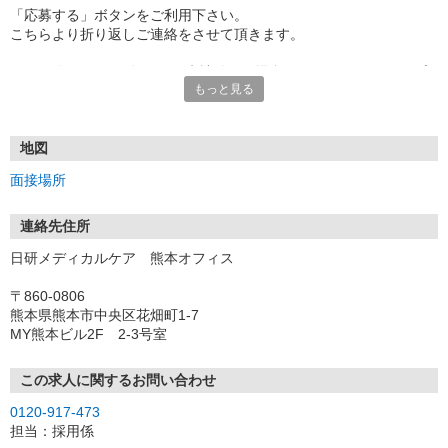
「応募する」ボタンをご利用下さい。
こちらより折り返しご連絡をさせて頂きます。
★TEL登録、WEB登録OK！来社登録の場合はクオカード2000円プ
もっと見る
レゼント
・履歴書＆写真不要で登録OK
・職場見学することも可能です
地図
面接場所
連絡先住所
日研メディカルケア 熊本オフィス
〒860-0806
熊本県熊本市中央区花畑町1-7
MY熊本ビル2F 2-3号室
この求人に関するお問い合わせ
0120-917-473
担当：採用係