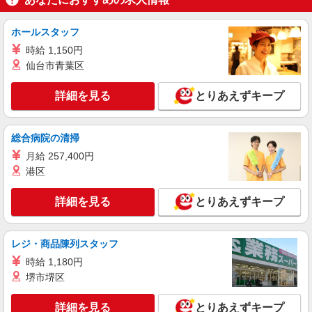
詳細を見る
キープ
ホールスタッフ
時給 1,150円
派遣社員
株式会社kotrio /●KM-H-2068345
仙台市青葉区
≪八代市≫介護の現場で心を燃やせ！！！デイ
サービスSTAFF
詳細を見る
とりあえずキープ
時給1450円〜2062円 ＜日払い有/週払い有/交
通費全支給(ガソリン代含む)＞
総合病院の清掃
八代市役所周辺
月給 257,400円
港区
詳細を見る
キープ
詳細を見る
とりあえずキープ
派遣社員
株式会社kotrio /●KM-H-2094043
＜面接なし＞デイサービスでリハビリ補助・送
レジ・商品陳列スタッフ
迎など＊八代市
時給 1,180円
時給1450円〜2062円 ＜日払い有/週払い有/交
堺市堺区
通費全支給(ガソリン代含む)＞
八代市内/交通費支給
詳細を見る
とりあえずキープ