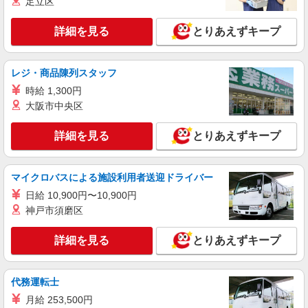
足立区
詳細を見る
キープ
詳細を見る
とりあえずキープ
派遣社員
（株）ウィルオブ・ワークCW 熊本支店/ms430101
介護スタッフ
レジ・商品陳列スタッフ
時給1550円 ◆前払い・日払い・週払いOK
時給 1,300円
熊本県八代市
大阪市中央区
詳細を見る
とりあえずキープ
詳細を見る
キープ
派遣社員
マイクロバスによる施設利用者送迎ドライバー
株式会社kotrio /●KM-H-2067441
日給 10,900円〜10,900円
いつもの家事がお仕事に！？少人数の福祉施設
神戸市須磨区
で日常サポート！
時給1450円〜2062円 ＜日払い有/週払い有/交
詳細を見る
通費全支給(ガソリン代含む)＞
とりあえずキープ
八代市内/交通費支給
代務運転士
詳細を見る
キープ
月給 253,500円