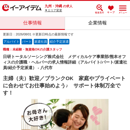
九州・沖縄
の求人
▼エリア変更
仕事情報
企業情報
更新日：2026/08/01 ※更新日時点の最新情報です
アルバイト
パート
派遣社員
紹介予定派遣
職種：未経験・無資格OKの介護スタッフ
日研トータルソーシング株式会社 メディカルケア事業部/熊本オフ
ィスの介護職・ヘルパーの求人情報詳細（アルバイト/パート/派遣社
員/紹介予定派遣） - 八代市
主婦（夫）歓迎／ブランクOK 家庭やプライベート
に合わせてお仕事始めよう♪ サポート体制万全で
す！