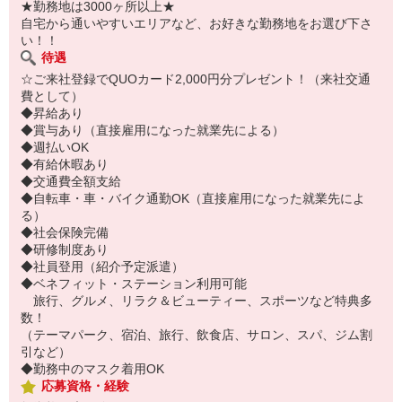
★勤務地は3000ヶ所以上★
自宅から通いやすいエリアなど、お好きな勤務地をお選び下さ
い！！
待遇
☆ご来社登録でQUOカード2,000円分プレゼント！（来社交通
費として）
◆昇給あり
◆賞与あり（直接雇用になった就業先による）
◆週払いOK
◆有給休暇あり
◆交通費全額支給
◆自転車・車・バイク通勤OK（直接雇用になった就業先によ
る）
◆社会保険完備
◆研修制度あり
◆社員登用（紹介予定派遣）
◆ベネフィット・ステーション利用可能
旅行、グルメ、リラク＆ビューティー、スポーツなど特典多
数！
（テーマパーク、宿泊、旅行、飲食店、サロン、スパ、ジム割
引など）
◆勤務中のマスク着用OK
応募資格・経験