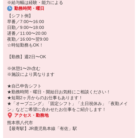
あなたのスキルに合わせて少しずつお仕事をお願いしていきます。
※給与幅は経験・能力による
20代・30代・40代・50代・60代、
勤務時間・曜日
若手からミドル、中高年（エルダー）、シニア世代まで幅広く活躍
【シフト例】
中！
早番／7:00〜16:00
日勤／9:00〜18:00
「こんな時だからこそ、しっかり稼いでおきたい！」
遅番／11:00〜20:00
「すぐに働けるところはないかな…」
夜勤／16:00〜翌9:00
「しっかり稼げるアルバイトを探してる。」
☆時短勤務もOK！
そんな方もぜひ！お気軽にご連絡ください♪
【勤務】週2日〜OK
※休憩1〜2h含む
※施設により異なります
★自己申告シフト
★勤務時間・曜日・開始日お気軽にご相談ください！
★短期2ヶ月からのお仕事もあります！
★「オープニング」「固定シフト」「土日祝休み」「夜勤メイ
ン」などご希望に合わせたお仕事をご紹介します！
アクセス・勤務地
熊本県八代市
【最寄駅】JR鹿児島本線「有佐」駅