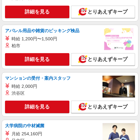
詳細を見る
キープ
詳細を見る
とりあえずキープ
派遣社員
株式会社kotrio /●KM-H-2066920
アパレル用品や雑貨のピッキング検品
八代市＊グループホームSTAFF＊経験不問◎
時給 1,200円〜1,500円
日収1.1万円も可
柏市
時給1450円〜2062円 ＜日払い有/週払い有/交
通費全支給(ガソリン代含む)＞
詳細を見る
とりあえずキープ
八代市内/交通費支給
詳細を見る
キープ
マンションの受付・案内スタッフ
時給 2,000円
派遣社員
渋谷区
株式会社kotrio /●KM-H-1875914
＜サ高住STAFF＞してあげる介護から、一緒
詳細を見る
とりあえずキープ
に歩む介護へ
時給1450円〜2062円 ＜日払い有/週払い有/交
通費全支給(ガソリン代含む)＞
大学病院の中材滅菌
八代市役所周辺
月給 254,160円