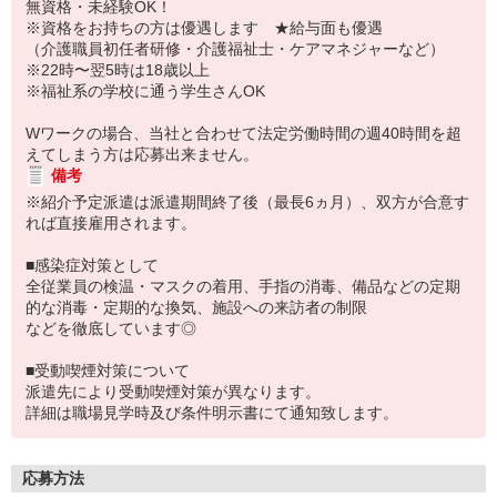
無資格・未経験OK！
※資格をお持ちの方は優遇します ★給与面も優遇
（介護職員初任者研修・介護福祉士・ケアマネジャーなど）
※22時〜翌5時は18歳以上
※福祉系の学校に通う学生さんOK
Wワークの場合、当社と合わせて法定労働時間の週40時間を超
えてしまう方は応募出来ません。
備考
※紹介予定派遣は派遣期間終了後（最長6ヵ月）、双方が合意す
れば直接雇用されます。
■感染症対策として
全従業員の検温・マスクの着用、手指の消毒、備品などの定期
的な消毒・定期的な換気、施設への来訪者の制限
などを徹底しています◎
■受動喫煙対策について
派遣先により受動喫煙対策が異なります。
詳細は職場見学時及び条件明示書にて通知致します。
応募方法