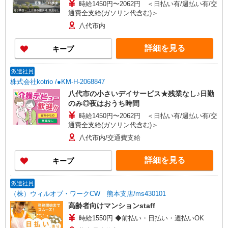
時給1450円〜2062円 ＜日払い有/週払い有/交
通費全支給(ガソリン代含む)＞
八代市内
詳細を見る
キープ
派遣社員
株式会社kotrio /●KM-H-2068847
八代市の小さいデイサービス★残業なし♪日勤
のみ◎夜はおうち時間
時給1450円〜2062円 ＜日払い有/週払い有/交
通費全支給(ガソリン代含む)＞
八代市内/交通費支給
詳細を見る
キープ
派遣社員
（株）ウィルオブ・ワークCW 熊本支店/ms430101
高齢者向けマンションstaff
時給1550円 ◆前払い・日払い・週払いOK