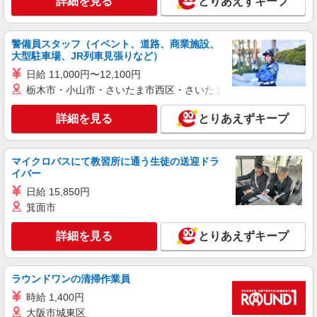
詳細を見る
とりあえずキープ
やすいエリアなど、お好きな勤務地をお選び下さ
り）
い！！
詳細を見る
キープ
警備員スタッフ（イベント、道路、商業施設、
派遣社員
大型駐車場、JR列車見張りなど）
株式会社kotrio /●KM-H-1811412
日給 11,000円〜12,100円
シニア向けマンションで見守り・食事配膳など
栃木市・小山市・さいたま市西区・さいたま市岩槻区・久喜市・
＊八代市＊。日払可
時給1450円〜2062円 ＜日払い有/週払い有/交
詳細を見る
とりあえずキープ
通費全支給(ガソリン代含む)＞
八代市役所周辺
マイクロバスにて教習所に通う生徒の送迎ドラ
イバー
詳細を見る
キープ
日給 15,850円
箕面市
派遣社員
株式会社kotrio /●KM-H-2099804
詳細を見る
とりあえずキープ
介護は人生のサポーター。サ高住STAFF募
集。日払いOK！
時給1450円〜2062円 ＜日払い有/週払い有/交
ラウンドワンの清掃作業員
通費全支給(ガソリン代含む)＞
時給 1,400円
八代市内/交通費支給
大阪市城東区