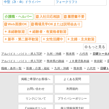
中型（2t・4t）ドライバー
フォークリフト
介護職・ヘルパー
入社日応相談
履歴書不要
Web面接OK
職場見学OKまたは説明会あり
未経験歓迎
経験者・有資格者歓迎
新卒・第二新卒歓迎
女性活躍中
主婦・主夫歓迎
もっと見る
アルバイト・バイト・求人TOP
九州・沖縄
熊本県
八代市
日研トータ
アルバイト・バイト・求人TOP
熊本県の路線
ＪＲ鹿児島本線
有佐駅
職種・条件一覧
医療・介護・福祉
九州・沖縄
熊本県
八代市
日研ト
掲載ご希望のお客様へ
よくある質問
お問い合わせ
利用規約
リンクについて
プライバシーポリシー
Cookieポリシー
個人情報保護方針