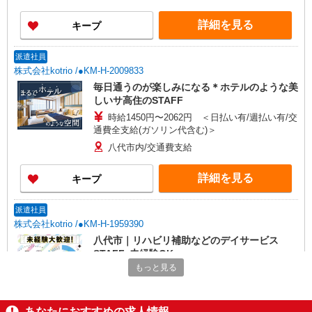
詳細を見る
キープ
派遣社員
株式会社kotrio /●KM-H-2009833
毎日通うのが楽しみになる＊ホテルのような美
しいサ高住のSTAFF
時給1450円〜2062円 ＜日払い有/週払い有/交
通費全支給(ガソリン代含む)＞
八代市内/交通費支給
詳細を見る
キープ
派遣社員
株式会社kotrio /●KM-H-1959390
八代市｜リハビリ補助などのデイサービス
STAFF♪未経験OK
もっと見る
時給1450円〜2062円 ＜日払い有/週払い有/交
通費全支給(ガソリン代含む)＞
八代市内/交通費支給
あなたにおすすめの求人情報