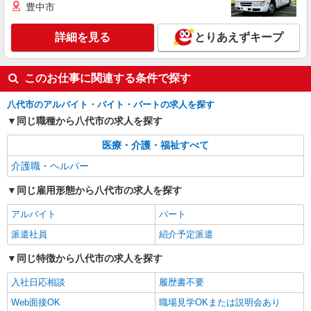
豊中市
派遣社員
株式会社kotrio /●KM-H-2069338
詳細を見る
とりあえずキープ
八代市＊幅広い世代が活動中！サ高住のサポー
トSTAFF
時給1450円〜2062円 ＜日払い有/週払い有/交
このお仕事に関連する条件で探す
通費全支給(ガソリン代含む)＞
八代市内
八代市のアルバイト・バイト・パートの求人を探す
同じ職種から八代市の求人を探す
詳細を見る
キープ
医療・介護・福祉すべて
介護職・ヘルパー
同じ雇用形態から八代市の求人を探す
アルバイト
パート
派遣社員
紹介予定派遣
同じ特徴から八代市の求人を探す
入社日応相談
履歴書不要
Web面接OK
職場見学OKまたは説明会あり