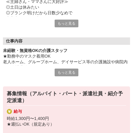
≪主婦さん・ママさんに大好評≫
◎土日は休みたい
◎ブランク明けだから日数少なめで
◎家事のスキマ時間で
もっと見る
◎車で通いたい
◎自宅の近くが良い
などなど・・・
働き方から場所・環境まで何でも希望を聞かせてください◎
仕事内容
「同年代が多い職場だったら早くなじめるかな？」
未経験・無資格OKの介護スタッフ
そんなご相談もOKですよ。
★勤務中のマスク着用OK
老人ホーム、グループホーム、デイサービス等の介護施設や病院内
≪職場見学OK≫
での介護業務をお願いします。
実際の仕事内容や職場環境を見てから決められます。
もっと見る
あなたに合った雰囲気か、ぜひ確かめに来てください。
・食事や入浴のお手伝いなどの身体介護
・シーツ交換、ベッドメイクなどの環境整備
開始時期もご相談に応じます！
・薬やおしぼりの準備などのケア
「もう少し生活が落ち着いたら働こうかな」
募集情報（アルバイト・パート・派遣社員・紹介予
・体操や季節ごとのレクリエーション
そんな方も気軽にお問い合わせを♪
定派遣）
・歩行、車椅子の介助
・見守り
給与
※施設により異なります
時給1,300円〜1,400円
★施設内は冷暖房完備！いつでも快適にお仕事できますよ！
★週払いOK（規定あり）
★まずはお名前を覚えてコミュニケーションをとるところから！