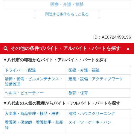
医療・介護・福祉
介護職・ヘルパー
関連する条件をもっと見る
同じ特徴から求人を探す
未経験歓迎
ミドル（40代～）活躍中
ID：AE0724459196
週2～3日勤務OK
深夜
その他の条件でバイト・アルバイト・パートを探す
交通費支給
社会保険あり
八代市の職種からバイト・アルバイト・パートを探す
ドライバー・配達
医療・介護・福祉
清掃・警備・ビルメンテナンス・
建築・設備・アクティブワーク
設備管理
ヘルス・ビューティー
教育・保育
八代市の人気の職種からバイト・アルバイト・パートを探す
入出庫・商品管理・検品・検査
清掃・ハウスクリーニング
看護師・保健師・看護助手・助産
スイーツ・ケーキ・パン
師