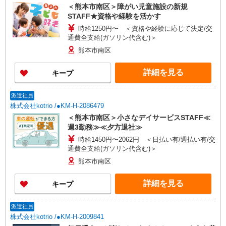
＜熊本市南区＞障がい児童施設の新規
STAFF★資格や経験を活かす
時給1250円〜 ＜資格や経験に応じて決定/交
通費全支給(ガソリン代含む)＞
熊本市南区
詳細を見る
キープ
派遣社員
株式会社kotrio /●KM-H-2086479
＜熊本市南区＞小さなデイサービスSTAFF≪
週3勤務≫≪夕方退社≫
時給1450円〜2062円 ＜日払い有/週払い有/交
通費全支給(ガソリン代含む)＞
熊本市南区
詳細を見る
キープ
派遣社員
株式会社kotrio /●KM-H-2009841