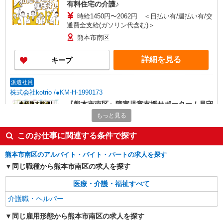
有料住宅の介護♪
時給1450円〜2062円 ＜日払い有/週払い有/交
通費全支給(ガソリン代含む)＞
熊本市南区
詳細を見る
キープ
派遣社員
株式会社kotrio /●KM-H-1990173
『熊本市南区』障害児童支援サポーター！見守
り業務など
もっと見る
時給1250円〜 ＜日払い有/週払い有/交通費全
支給(ガソリン代含む)＞
このお仕事に関連する条件で探す
熊本市南区
熊本市南区のアルバイト・バイト・パートの求人を探す
同じ職種から熊本市南区の求人を探す
詳細を見る
キープ
医療・介護・福祉すべて
派遣社員
介護職・ヘルパー
株式会社kotrio /●KM-H-2011905
≪熊本市南区≫夜勤なし！未経験・ブランク
同じ雇用形態から熊本市南区の求人を探す