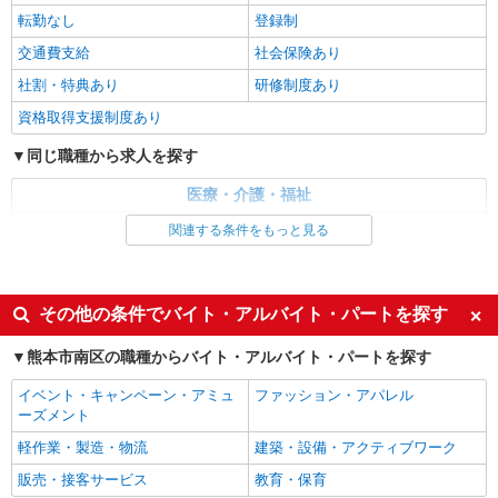
時給1450円〜2062円 ＜日払い有/週払い有/交
転勤なし
登録制
通費全支給(ガソリン代含む)＞
交通費支給
社会保険あり
熊本市南区
社割・特典あり
研修制度あり
詳細を見る
キープ
資格取得支援制度あり
同じ職種から求人を探す
派遣社員
株式会社kotrio /●KM-H-1894815
医療・介護・福祉
＜熊本市南区＞サ高住スタッフ＊教育体制充実
介護職・ヘルパー
関連する条件をもっと見る
◎30代・40代活躍中
時給1450円〜2062円 ＜日払い有/週払い有/交
同じ特徴から求人を探す
通費全支給(ガソリン代含む)＞
未経験歓迎
ミドル（40代～）活躍中
熊本市南区
その他の条件でバイト・アルバイト・パートを探す
週2～3日勤務OK
深夜
熊本市南区の職種からバイト・アルバイト・パートを探す
詳細を見る
キープ
交通費支給
社会保険あり
イベント・キャンペーン・アミュ
ファッション・アパレル
派遣社員
ーズメント
株式会社kotrio /●KM-H-2067469
軽作業・製造・物流
建築・設備・アクティブワーク
いつもの家事がお仕事に！？少人数の福祉施設
販売・接客サービス
で日常サポート！
教育・保育