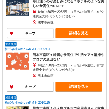
毎日通うのが楽しみになる＊ホテルのような美
しいサ高住のSTAFF
時給1450円〜2062円 ＜日払い有/週払い有/交
通費全支給(ガソリン代含む)＞
熊本市南区
詳細を見る
キープ
派遣社員
株式会社kotrio /●KM-H-1905961
熊本市南区▼綺麗なサ高住で生活ケア▼清掃や
フロアの巡回など
時給1450円〜2062円 ＜日払い有/週払い有/交
通費全支給(ガソリン代含む)＞
熊本市南区
詳細を見る
キープ
派遣社員
株式会社kotrio /●KM-H-2010115
熊本市南区＊少人数グルホで利用者さんと家事