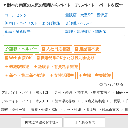
時給1450円〜2062円 ＜日払い有/週払い有/交
熊本市南区の人気の職種からバイト・アルバイト・パートを探す
通費全支給(ガソリン代含む)＞
熊本市南区
コールセンター
量販店・大型SC・百貨店
美容師・ネイリスト・まつげ施術
介護職・ヘルパー
詳細を見る
キープ
食品・試食販売
調理・調理補助・調理師
派遣社員
株式会社kotrio /●KM-H-2094017
介護職・ヘルパー
入社日応相談
履歴書不要
＼健康的に働こう／利用者さんと一緒に体操や
Web面接OK
職場見学OKまたは説明会あり
リハビリサポート等
時給1450円〜2062円 ＜日払い有/週払い有/交
未経験歓迎
経験者・有資格者歓迎
通費全支給(ガソリン代含む)＞
新卒・第二新卒歓迎
女性活躍中
主婦・主夫歓迎
熊本市南区
もっと見る
詳細を見る
キープ
アルバイト・バイト・求人TOP
九州・沖縄
熊本県
熊本市南区
日研ト
アルバイト・バイト・求人TOP
熊本県の路線
ＪＲ鹿児島本線
川尻駅
派遣社員
株式会社kotrio /●KM-H-2051164
職種・条件一覧
医療・介護・福祉
九州・沖縄
熊本県
熊本市南区
日
タイパ最強！希望の働き方が叶う有料住宅のス
タッフ★＠熊本市南区
掲載ご希望のお客様へ
よくある質問