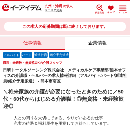
九州・沖縄
の求人
▼エリア変更
この求人の応募期間は既に終了しております。
仕事情報
企業情報
アルバイト
パート
派遣社員
紹介予定派遣
職種：未経験・無資格OKの介護スタッフ
日研トータルソーシング株式会社 メディカルケア事業部/熊本オフ
ィスの介護職・ヘルパーの求人情報詳細（アルバイト/パート/派遣社
員/紹介予定派遣） - 熊本市南区
＼将来家族の介護が必要になったときのために／50
代・60代からはじめる介護職！◎無資格・未経験歓
迎◎
人との関りを大切にできる、やりがいあるお仕事！
充実の待遇＆福利厚生を用意してお待ちしています。