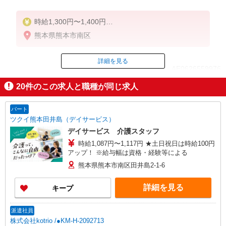
時給1,300円〜1,400円
★週払いOK（規定あり）
熊本県熊本市南区
※給与幅は経験・能力による
詳細を見る
ID：AE0626559976
20
件のこの求人と職種が同じ求人
掲載期間終了
パート
ツクイ熊本田井島（デイサービス）
デイサービス 介護スタッフ
時給1,087円〜1,117円 ★土日祝日は時給100円
アップ！ ※給与幅は資格・経験等による
熊本県熊本市南区田井島2-1-6
詳細を見る
キープ
派遣社員
株式会社kotrio /●KM-H-2092713