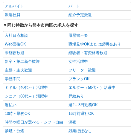
OKのデイスタッフ
アルバイト
パート
時給1450円〜2062円 ＜日払い有/週払い有/交
通費全支給(ガソリン代含む)＞
派遣社員
紹介予定派遣
熊本市南区
同じ特徴から熊本市南区の求人を探す
詳細を見る
キープ
入社日応相談
履歴書不要
Web面接OK
職場見学OKまたは説明会あり
派遣社員
未経験歓迎
経験者・有資格者歓迎
株式会社kotrio /●KM-H-2068896
熊本市南区の小さいデイサービス★残業なし♪
新卒・第二新卒歓迎
女性活躍中
日勤のみ◎夜はおうち時間
主婦・主夫歓迎
フリーター歓迎
時給1450円〜2062円 ＜日払い有/週払い有/交
通費全支給(ガソリン代含む)＞
学歴不問
ブランクOK
熊本市南区
ミドル（40代～）活躍中
エルダー（50代～）活躍中
シニア（60代～）活躍中
昇給あり
詳細を見る
キープ
週払い
週2～3日勤務OK
派遣社員
10時～勤務OK
16時前退社OK
株式会社kotrio /●KM-H-2009601
時間や曜日が選べる・シフト自由
深夜
向かう先は、笑顔の待つ場所！デイサービスの
禁煙・分煙
残業ほぼなし
サポート＆送迎STAFF