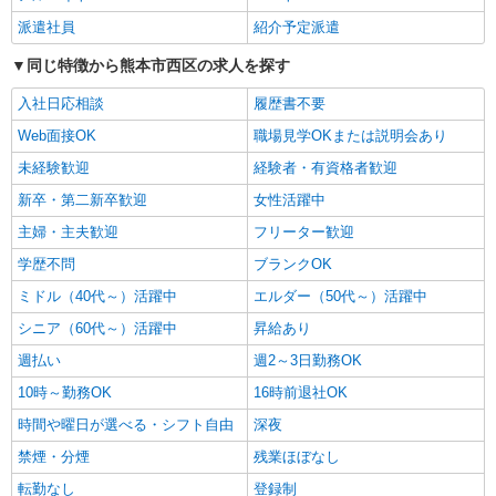
時給1450円〜2062円 ＜日払い有/週払い有/交
派遣社員
紹介予定派遣
通費全支給(ガソリン代含む)＞
同じ特徴から熊本市西区の求人を探す
熊本市西区 熊本駅周辺
入社日応相談
履歴書不要
詳細を見る
キープ
Web面接OK
職場見学OKまたは説明会あり
未経験歓迎
派遣社員
経験者・有資格者歓迎
株式会社kotrio /●KM-H-2067472
新卒・第二新卒歓迎
女性活躍中
いつもの家事がお仕事に！？少人数の福祉施設
主婦・主夫歓迎
フリーター歓迎
で日常サポート！
時給1450円〜2062円 ＜日払い有/週払い有/交
学歴不問
ブランクOK
通費全支給(ガソリン代含む)＞
ミドル（40代～）活躍中
エルダー（50代～）活躍中
熊本市西区 熊本駅周辺
シニア（60代～）活躍中
昇給あり
詳細を見る
週払い
キープ
週2～3日勤務OK
10時～勤務OK
16時前退社OK
派遣社員
時間や曜日が選べる・シフト自由
深夜
株式会社kotrio /●KM-H-1840246
禁煙・分煙
残業ほぼなし
≪熊本市西区≫高級シニアマンションで見回
り/生活相談など
転勤なし
登録制