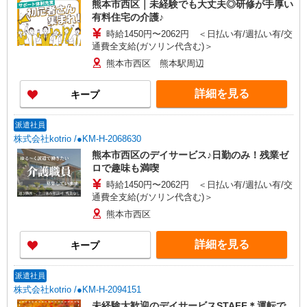
熊本市西区｜未経験でも大丈夫◎研修が手厚い
有料住宅の介護♪
時給1450円〜2062円 ＜日払い有/週払い有/交
通費全支給(ガソリン代含む)＞
熊本市西区 熊本駅周辺
詳細を見る
キープ
派遣社員
株式会社kotrio /●KM-H-2068630
熊本市西区のデイサービス♪日勤のみ！残業ゼ
ロで趣味も満喫
時給1450円〜2062円 ＜日払い有/週払い有/交
通費全支給(ガソリン代含む)＞
熊本市西区
詳細を見る
キープ
派遣社員
株式会社kotrio /●KM-H-2094151
未経験大歓迎のデイサービスSTAFF＊運転で