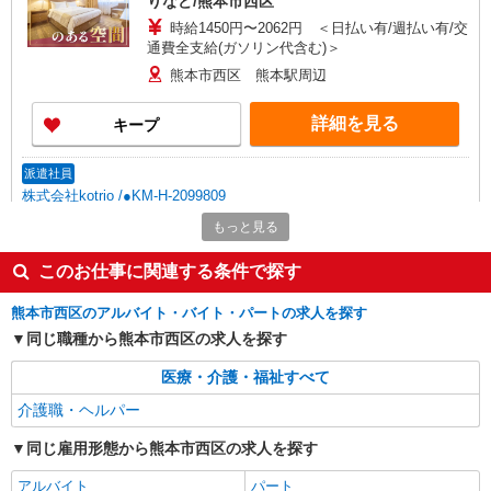
りなど/熊本市西区
時給1450円〜2062円 ＜日払い有/週払い有/交
通費全支給(ガソリン代含む)＞
熊本市西区 熊本駅周辺
詳細を見る
キープ
派遣社員
株式会社kotrio /●KM-H-2099809
介護は人生のサポーター。サ高住STAFF募
もっと見る
集。日払いOK！
時給1450円〜2062円 ＜日払い有/週払い有/交
このお仕事に関連する条件で探す
通費全支給(ガソリン代含む)＞
熊本市西区のアルバイト・バイト・パートの求人を探す
熊本市西区 熊本駅周辺
同じ職種から熊本市西区の求人を探す
詳細を見る
キープ
医療・介護・福祉すべて
介護職・ヘルパー
派遣社員
株式会社kotrio /●KM-H-2067365
同じ雇用形態から熊本市西区の求人を探す
熊本市西区/未経験OK★誰かの支えになれる人
に！グルホの世話人♪
アルバイト
パート