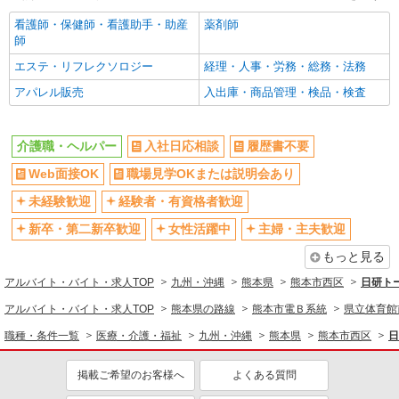
時給1450円〜2062円 ＜日払い有/週払い有/交
通費全支給(ガソリン代含む)＞
看護師・保健師・看護助手・助産
薬剤師
熊本市西区 熊本駅周辺
師
エステ・リフレクソロジー
経理・人事・労務・総務・法務
詳細を見る
キープ
アパレル販売
入出庫・商品管理・検品・検査
派遣社員
株式会社kotrio /●KM-H-2009609
介護職・ヘルパー
入社日応相談
履歴書不要
向かう先は、笑顔の待つ場所！デイサービスの
Web面接OK
職場見学OKまたは説明会あり
サポート＆送迎STAFF
時給1450円〜2062円 ＜日払い有/週払い有/交
未経験歓迎
経験者・有資格者歓迎
通費全支給(ガソリン代含む)＞
新卒・第二新卒歓迎
女性活躍中
主婦・主夫歓迎
熊本市西区 熊本駅周辺
もっと見る
詳細を見る
キープ
アルバイト・バイト・求人TOP
九州・沖縄
熊本県
熊本市西区
日研ト
アルバイト・バイト・求人TOP
熊本県の路線
熊本市電Ｂ系統
県立体育館
派遣社員
株式会社kotrio /●KM-H-1981027
職種・条件一覧
医療・介護・福祉
九州・沖縄
熊本県
熊本市西区
日
<熊本市西区>高時給&シフト柔軟でいいとこ取
り♪サ高住の補助STAFF
掲載ご希望のお客様へ
よくある質問
時給1450円〜2062円 ＜日払い有/週払い有/交