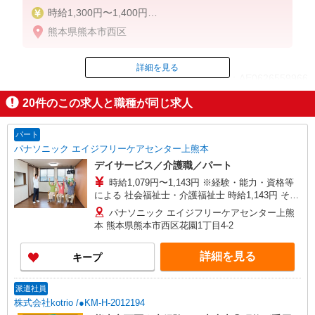
時給1,300円〜1,400円
★週払いOK（規定あり）
熊本県熊本市西区
※給与幅は経験・能力による
詳細を見る
ID：AE0626559966
20
件のこの求人と職種が同じ求人
掲載期間終了
パート
パナソニック エイジフリーケアセンター上熊本
デイサービス／介護職／パート
時給1,079円〜1,143円 ※経験・能力・資格等
による 社会福祉士・介護福祉士 時給1,143円 その
他資格 時給1,079円 ※一律処遇改善加算含む 〇時
パナソニック エイジフリーケアセンター上熊
間外勤務手当 〇土日祝勤務手当 〇無事故無違反表
本 熊本県熊本市西区花園1丁目4-2
彰金 〇年末年始勤務手当
詳細を見る
キープ
派遣社員
株式会社kotrio /●KM-H-2012194