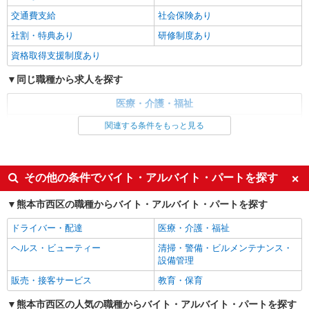
時給1450円〜2062円 ＜日払い有/週払い有/交
交通費支給
社会保険あり
通費全支給(ガソリン代含む)＞
社割・特典あり
研修制度あり
熊本市西区 熊本駅周辺
資格取得支援制度あり
詳細を見る
キープ
同じ職種から求人を探す
派遣社員
医療・介護・福祉
株式会社kotrio /●KM-H-2094101
介護職・ヘルパー
関連する条件をもっと見る
＜面接なし＞デイサービスでリハビリ補助・送
迎など＊熊本市西区
同じ特徴から求人を探す
時給1450円〜2062円 ＜日払い有/週払い有/交
通費全支給(ガソリン代含む)＞
未経験歓迎
ミドル（40代～）活躍中
その他の条件でバイト・アルバイト・パートを探す
熊本市西区 熊本駅周辺
週2～3日勤務OK
深夜
熊本市西区の職種からバイト・アルバイト・パートを探す
交通費支給
社会保険あり
詳細を見る
キープ
ドライバー・配達
医療・介護・福祉
ヘルス・ビューティー
清掃・警備・ビルメンテナンス・
派遣社員
設備管理
株式会社kotrio /●KM-H-1959402
熊本市西区｜リハビリ補助などのデイサービス
販売・接客サービス
教育・保育
STAFF♪未経験OK
熊本市西区の人気の職種からバイト・アルバイト・パートを探す