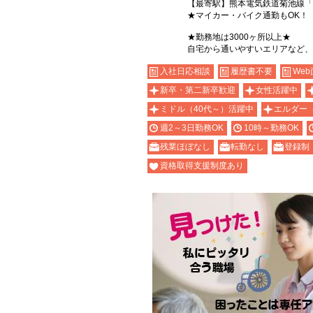
【最寄駅】熊本電気鉄道菊池線「
★マイカー・バイク通勤もOK！
★勤務地は3000ヶ所以上★
自宅から通いやすいエリアなど、
入社日応相談
履歴書不要
Web
新卒・第二新卒歓迎
女性活躍中
ミドル（40代～）活躍中
エルダー
週2～3日勤務OK
10時～勤務OK
残業ほぼなし
転勤なし
登録制
資格取得支援制度あり