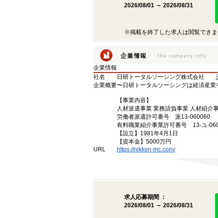
2026/08/01 ～ 2026/08/31
※掲載を終了した求人は閲覧できま
企業情報
社名
日研トータルソーシング株式会社
企業概要
〜日研トータルソーシングは経済産業
【事業内容】
人材派遣事業 業務請負事業 人材紹介
労働者派遣許可番号 派13-060060
有料職業紹介事業許可番号 13-ユ-060
【設立】1981年4月1日
【資本金】5000万円
URL
https://nikken-mc.com/
求人応募期間 ：
2026/08/01 ～ 2026/08/31