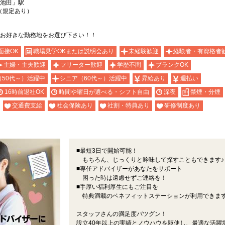
池田」駅
（規定あり）
お好きな勤務地をお選び下さい！！
面接OK
職場見学OKまたは説明会あり
未経験歓迎
経験者・有資格者
主婦・主夫歓迎
フリーター歓迎
学歴不問
ブランクOK
（50代～）活躍中
シニア（60代～）活躍中
昇給あり
週払い
16時前退社OK
時間や曜日が選べる・シフト自由
深夜
禁煙・分煙
交通費支給
社会保険あり
社割・特典あり
研修制度あり
■最短3日で開始可能！
もちろん、じっくりと吟味して探すこともできます♪
■専任アドバイザーがあなたをサポート
困った時は遠慮せずご連絡を！
■手厚い福利厚生にもご注目を
特典満載のベネフィットステーションが利用できま
スタッフさんの満足度バツグン！
設立40年以上の実績とノウハウを駆使し、最適な活躍