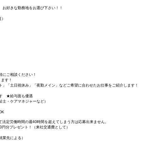
、お好きな勤務地をお選び下さい！！
従）
軽にご相談ください！
ります！
ト」「土日祝休み」「夜勤メイン」などご希望に合わせたお仕事をご紹介します！
す ★給与面も優遇
祉士・ケアマネジャーなど）
OK
て法定労働時間の週40時間を超えてしまう方は応募出来ません。
000円分プレゼント！（来社交通費として）
就業先による）