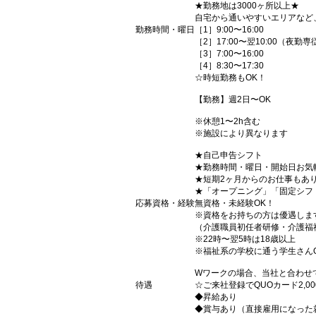
★勤務地は3000ヶ所以上★
自宅から通いやすいエリアなど
勤務時間・曜日
［1］9:00〜16:00
［2］17:00〜翌10:00（夜勤専
［3］7:00〜16:00
［4］8:30〜17:30
☆時短勤務もOK！
【勤務】週2日〜OK
※休憩1〜2h含む
※施設により異なります
★自己申告シフト
★勤務時間・曜日・開始日お気
★短期2ヶ月からのお仕事もあ
★「オープニング」「固定シフ
応募資格・経験
無資格・未経験OK！
※資格をお持ちの方は優遇しま
（介護職員初任者研修・介護福
※22時〜翌5時は18歳以上
※福祉系の学校に通う学生さん
Wワークの場合、当社と合わせ
待遇
☆ご来社登録でQUOカード2,
◆昇給あり
◆賞与あり（直接雇用になった