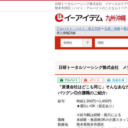
日研トータルソーシング株式会社 メディカルケア事
遣
熊本市西区｜バイト・アルバイトのことならイーア
九州・沖縄
アルバイト・バイト・求人TOP
>
九州・沖縄
>
熊
求人情報詳細
勤務地
職種
日研トータルソーシング株式会社 メ
アルバイト
パート
派遣社員
「派遣会社はどこも同じ」そんなあな
バツグン◎介護職のご紹介♪
給与
時給1,300円〜1,400円
★週払いOK（規定あり）
※給与幅は経験・能力による
職種
未経験・無資格OKの介護スタッ
勤務地
熊本県熊本市西区