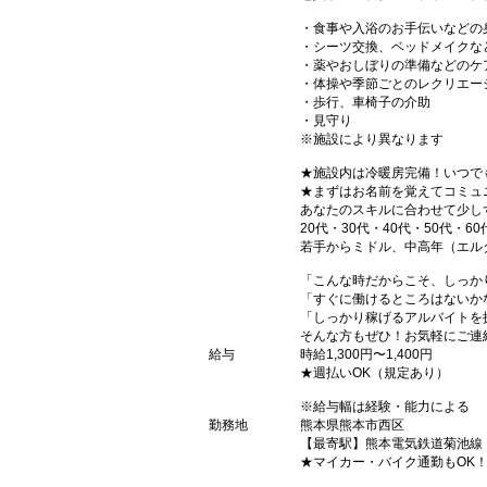
・食事や入浴のお手伝いなどの
・シーツ交換、ベッドメイクな
・薬やおしぼりの準備などのケ
・体操や季節ごとのレクリエー
・歩行、車椅子の介助
・見守り
※施設により異なります
★施設内は冷暖房完備！いつで
★まずはお名前を覚えてコミュ
あなたのスキルに合わせて少し
20代・30代・40代・50代・60
若手からミドル、中高年（エル
「こんな時だからこそ、しっか
「すぐに働けるところはないか
「しっかり稼げるアルバイトを
そんな方もぜひ！お気軽にご連
給与
時給1,300円〜1,400円
★週払いOK（規定あり）
※給与幅は経験・能力による
勤務地
熊本県熊本市西区
【最寄駅】熊本電気鉄道菊池線
★マイカー・バイク通勤もOK