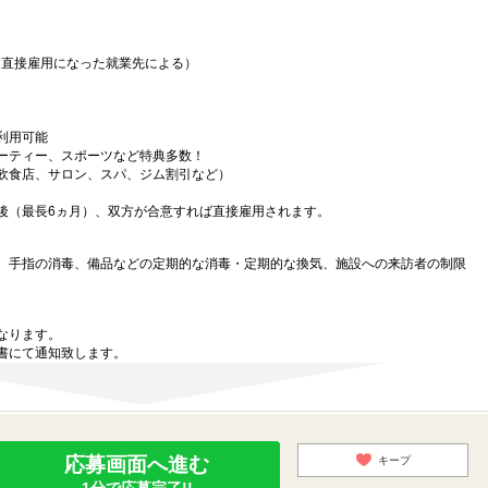
（直接雇用になった就業先による）
利用可能
ーティー、スポーツなど特典多数！
飲食店、サロン、スパ、ジム割引など）
後（最長6ヵ月）、双方が合意すれば直接雇用されます。
、手指の消毒、備品などの定期的な消毒・定期的な換気、施設への来訪者の制限
なります。
書にて通知致します。
応募画面へ進む
キープ