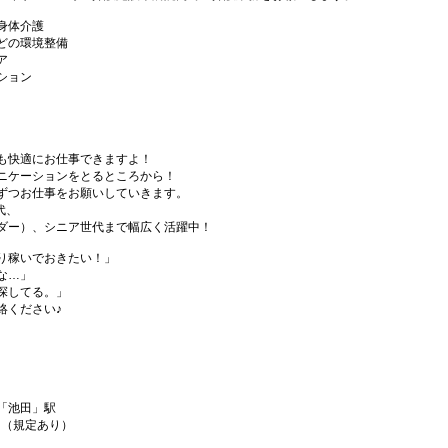
身体介護
どの環境整備
ア
ション
も快適にお仕事できますよ！
ニケーションをとるところから！
ずつお仕事をお願いしていきます。
代、
ダー）、シニア世代まで幅広く活躍中！
り稼いでおきたい！」
な…」
探してる。」
絡ください♪
「池田」駅
！（規定あり）