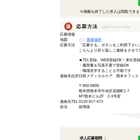
※掲載を終了した求人は閲覧できま
応募情報
地図
面接場所
応募方法
「応募する」ボタンをご利用下さい
こちらより折り返しご連絡をさせて
★TEL登録、WEB登録OK！来社登
・履歴書＆写真不要で登録OK
・職場見学することも可能です
連絡先住所
日研メディカルケア 熊本オフィス
〒860-0806
熊本県熊本市中央区花畑町1-7
MY熊本ビル2F 2-3号室
連絡先TEL
0120-917-473
担当
採用係
求人応募期間 ：