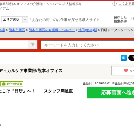
よくある
業部/熊本オフィスの介護職・ヘルパーの求人情報詳細 -
イデム
保存した
0
エリア選択
「あなたの街」のお仕事が探せる求人サイト
検索条件
本県
>
熊本市西区
>
熊本市西区の介護職・ヘルパー
>
池田(熊本)駅
> 日研トータルソーシ
ディカルケア事業部/熊本オフィス
キ
更新日：2026/08/01 ※更新日時点
紹介予定派遣
たこそ『日研』へ！ スタッフ満足度
応募画面へ進
フ