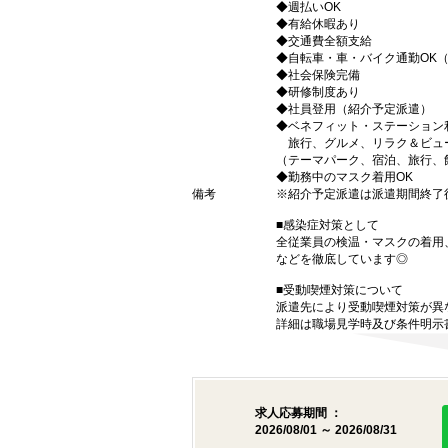
◆週払いOK
◆有給休暇あり
◆交通費全額支給
◆自転車・車・バイク通勤OK
◆社会保険完備
◆研修制度あり
◆社員登用（紹介予定派遣）
◆ベネフィット・ステーション
旅行、グルメ、リラク＆ビュ
（テーマパーク、宿泊、旅行、
◆勤務中のマスク着用OK
備考
※紹介予定派遣は派遣期間終了
■感染症対策として
全従業員の検温・マスクの着用
などを徹底しています◎
■受動喫煙対策について
派遣先により受動喫煙対策が異
詳細は職場見学時及び条件明示
求人応募期間 ：
2026/08/01 ～ 2026/08/31