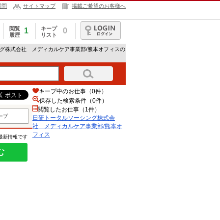
質問
サイトマップ
掲載ご希望のお客様へ
閲覧
キープ
1
0
履歴
リスト
ログイン
ング株式会社 メディカルケア事業部/熊本オフィスの
キープ中のお仕事（0件）
保存した検索条件（
0
件）
閲覧したお仕事（1件）
ープ
日研トータルソーシング株式会
社 メディカルケア事業部/熊本オ
フィス
の最新情報です
む