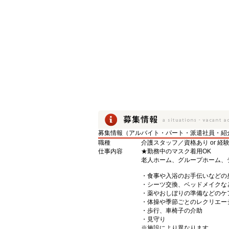
募集情報（アルバイト・パート・派遣社員・紹
職種
介護スタッフ／資格あり or 経
仕事内容
★勤務中のマスク着用OK
老人ホーム、グループホーム、
・食事や入浴のお手伝いなどの
・シーツ交換、ベッドメイクな
・薬やおしぼりの準備などのケ
・体操や季節ごとのレクリエー
・歩行、車椅子の介助
・見守り
※施設により異なります