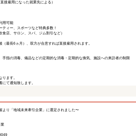
（直接雇用になった就業先による）
利用可能
ーティー、スポーツなど特典多数！
飲食店、サロン、スパ、ジム割引など）
後（最長6ヵ月）、双方が合意すれば直接雇用されます。
、手指の消毒、備品などの定期的な消毒・定期的な換気、施設への来訪者の制限
なります。
書にて通知致します。
省より「地域未来牽引企業」に選定されました〜
事業
049