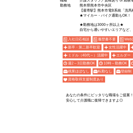
職種
介護スタッフ／資格あり or 経験
勤務地
熊本県熊本市中央区
【最寄駅】熊本市電B系統「洗馬
★マイカー・バイク通勤もOK！
★勤務地は3000ヶ所以上★
自宅から通いやすいエリアなど、
入社日応相談
履歴書不要
Web
新卒・第二新卒歓迎
女性活躍中
ミドル（40代～）活躍中
エルダー
週2～3日勤務OK
10時～勤務OK
残業ほぼなし
転勤なし
登録制
資格取得支援制度あり
あなたの条件にピッタリな職場をご提案
安心して介護職に復帰できますよ◎