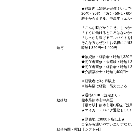
★施設内は冷暖房完備！いつで
20代・30代・40代・50代・60
若手からミドル、中高年（エル
「こんな時だからこそ、しっか
「すぐに働けるところはないか
「しっかり稼げるアルバイトを
そんな方もぜひ！お気軽にご連
給与
時給1,320円〜1,400円
◆無資格・経験者：時給1,320
◆初任者研修・未経験：時給1,3
◆初任者研修・経験者：時給1,3
◆介護福祉士：時給1,400円〜
※経験者は3ヶ月以上
※給与幅は経験・能力による
★週払いOK（規定あり）
勤務地
熊本県熊本市中央区
【最寄駅】熊本市電B系統「洗
★マイカー・バイク通勤もOK
★勤務地は3000ヶ所以上★
自宅から通いやすいエリアなど
勤務時間・曜日
【シフト例】