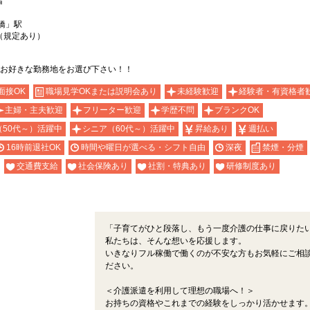
者
橋」駅
（規定あり）
お好きな勤務地をお選び下さい！！
面接OK
職場見学OKまたは説明会あり
未経験歓迎
経験者・有資格者
主婦・主夫歓迎
フリーター歓迎
学歴不問
ブランクOK
（50代～）活躍中
シニア（60代～）活躍中
昇給あり
週払い
16時前退社OK
時間や曜日が選べる・シフト自由
深夜
禁煙・分煙
交通費支給
社会保険あり
社割・特典あり
研修制度あり
！
「子育てがひと段落し、もう一度介護の仕事に戻りた
私たちは、そんな想いを応援します。
いきなりフル稼働で働くのが不安な方もお気軽にご相
ださい。
＜介護派遣を利用して理想の職場へ！＞
お持ちの資格やこれまでの経験をしっかり活かせます