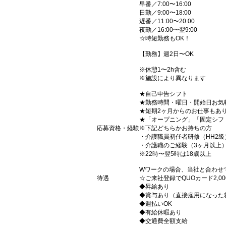
早番／7:00〜16:00
日勤／9:00〜18:00
遅番／11:00〜20:00
夜勤／16:00〜翌9:00
☆時短勤務もOK！
【勤務】週2日〜OK
※休憩1〜2h含む
※施設により異なります
★自己申告シフト
★勤務時間・曜日・開始日お気
★短期2ヶ月からのお仕事もあ
★「オープニング」「固定シフ
応募資格・経験
※下記どちらかお持ちの方
・介護職員初任者研修（HH2級
・介護職のご経験（3ヶ月以上
※22時〜翌5時は18歳以上
Wワークの場合、当社と合わせ
待遇
☆ご来社登録でQUOカード2,
◆昇給あり
◆賞与あり（直接雇用になった
◆週払いOK
◆有給休暇あり
◆交通費全額支給