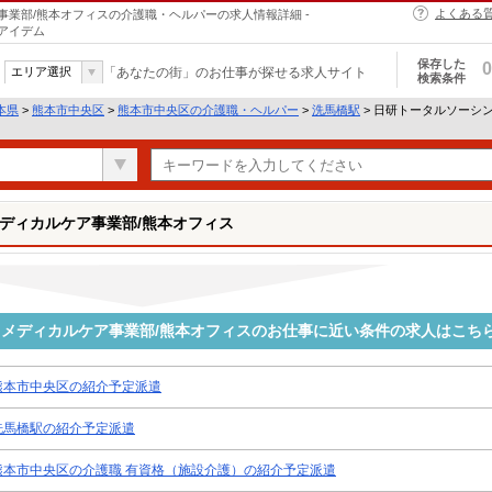
よくある
業部/熊本オフィスの介護職・ヘルパーの求人情報詳細 -
アイデム
保存した
0
エリア選択
「あなたの街」のお仕事が探せる求人サイト
検索条件
本県
>
熊本市中央区
>
熊本市中央区の介護職・ヘルパー
>
洗馬橋駅
> 日研トータルソーシ
ディカルケア事業部/熊本オフィス
メディカルケア事業部/熊本オフィスのお仕事に近い条件の求人はこち
熊本市中央区の紹介予定派遣
洗馬橋駅の紹介予定派遣
熊本市中央区の介護職 有資格（施設介護）の紹介予定派遣