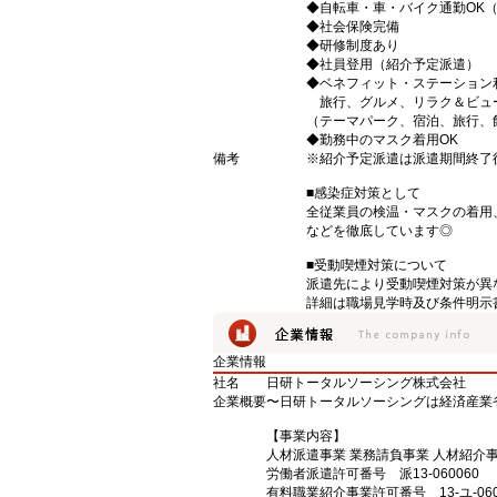
◆自転車・車・バイク通勤OK
◆社会保険完備
◆研修制度あり
◆社員登用（紹介予定派遣）
◆ベネフィット・ステーション
旅行、グルメ、リラク＆ビュ
（テーマパーク、宿泊、旅行、
◆勤務中のマスク着用OK
備考
※紹介予定派遣は派遣期間終了
■感染症対策として
全従業員の検温・マスクの着用
などを徹底しています◎
■受動喫煙対策について
派遣先により受動喫煙対策が異
詳細は職場見学時及び条件明示
企業情報
社名
日研トータルソーシング株式会社
企業概要
〜日研トータルソーシングは経済産業
【事業内容】
人材派遣事業 業務請負事業 人材紹介
労働者派遣許可番号 派13-060060
有料職業紹介事業許可番号 13-ユ-060