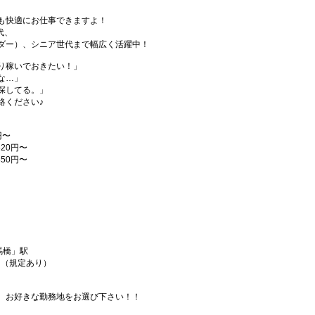
も快適にお仕事できますよ！
代、
ダー）、シニア世代まで幅広く活躍中！
り稼いでおきたい！」
な…」
探してる。」
絡ください♪
円〜
20円〜
50円〜
馬橋」駅
！（規定あり）
、お好きな勤務地をお選び下さい！！