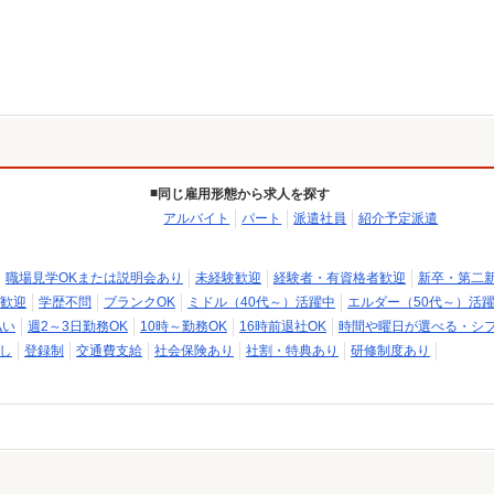
同じ雇用形態から求人を探す
アルバイト
パート
派遣社員
紹介予定派遣
職場見学OKまたは説明会あり
未経験歓迎
経験者・有資格者歓迎
新卒・第二
歓迎
学歴不問
ブランクOK
ミドル（40代～）活躍中
エルダー（50代～）活
払い
週2～3日勤務OK
10時～勤務OK
16時前退社OK
時間や曜日が選べる・シ
し
登録制
交通費支給
社会保険あり
社割・特典あり
研修制度あり