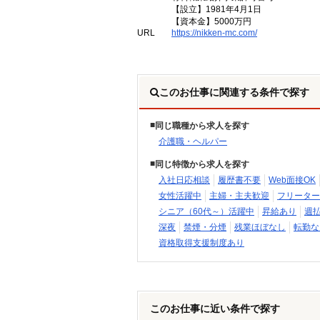
【設立】1981年4月1日
【資本金】5000万円
URL
https://nikken-mc.com/
このお仕事に関連する条件で探す
同じ職種から求人を探す
介護職・ヘルパー
同じ特徴から求人を探す
入社日応相談
履歴書不要
Web面接OK
女性活躍中
主婦・主夫歓迎
フリーター
シニア（60代～）活躍中
昇給あり
週
深夜
禁煙・分煙
残業ほぼなし
転勤な
資格取得支援制度あり
このお仕事に近い条件で探す