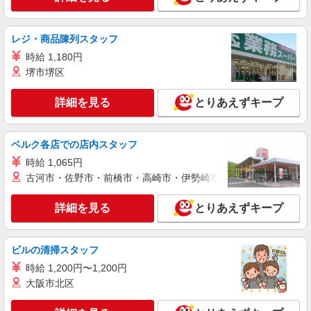
株式会社テクノ・サービス/お仕事No/0914740
入出庫作業
レジ・商品陳列スタッフ
時給1200円交通費全額支給
時給 1,180円
熊本県熊本市南区 ＊車・バイク通勤OK
堺市堺区
詳細を見る
キープ
詳細を見る
とりあえずキープ
NEW
派遣社員
株式会社テクノ・サービス/お仕事No/0875969
ベルク各店での店内スタッフ
ピッキング作業
時給 1,065円
時給1060円交通費全額支給
古河市・佐野市・前橋市・高崎市・伊勢崎市・太田市・館林市・
熊本県熊本市南区 ＊車・バイク通勤OK
詳細を見る
とりあえずキープ
詳細を見る
キープ
NEW
ビルの清掃スタッフ
派遣社員
株式会社テクノ・サービス/お仕事No/0824683
時給 1,200円〜1,200円
ピッキング作業
大阪市北区
時給1100円交通費全額支給