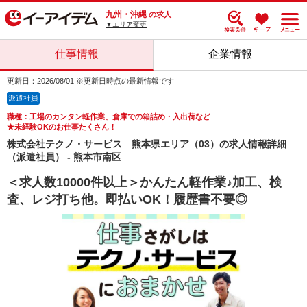
九州・沖縄
の求人
▼エリア変更
仕事情報
企業情報
更新日：2026/08/01 ※更新日時点の最新情報です
派遣社員
職種：工場のカンタン軽作業、倉庫での箱詰め・入出荷など
★未経験OKのお仕事たくさん！
株式会社テクノ・サービス 熊本県エリア（03）の求人情報詳細
（派遣社員） - 熊本市南区
＜求人数10000件以上＞かんたん軽作業♪加工、検
査、レジ打ち他。即払いOK！履歴書不要◎