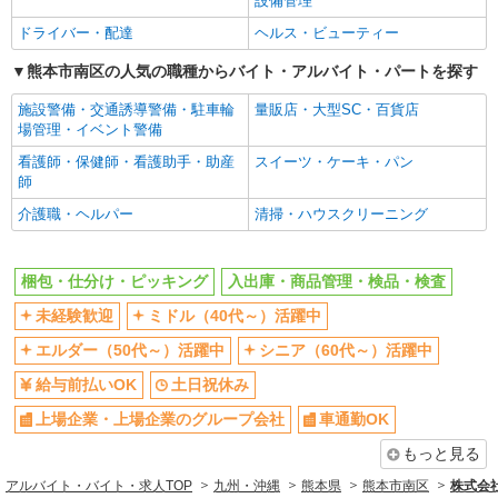
設備管理
ドライバー・配達
ヘルス・ビューティー
熊本市南区の人気の職種からバイト・アルバイト・パートを探す
施設警備・交通誘導警備・駐車輪
量販店・大型SC・百貨店
場管理・イベント警備
看護師・保健師・看護助手・助産
スイーツ・ケーキ・パン
師
介護職・ヘルパー
清掃・ハウスクリーニング
梱包・仕分け・ピッキング
入出庫・商品管理・検品・検査
未経験歓迎
ミドル（40代～）活躍中
エルダー（50代～）活躍中
シニア（60代～）活躍中
給与前払いOK
土日祝休み
上場企業・上場企業のグループ会社
車通勤OK
もっと見る
アルバイト・バイト・求人TOP
九州・沖縄
熊本県
熊本市南区
株式会