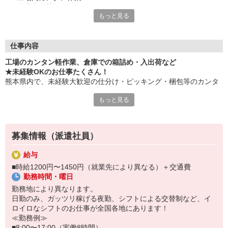
・倉庫内出荷
もっと見る
・ケア施設での配膳
・スーパーマーケットでの惣菜調理 など
≪性別問わずご活躍中！≫
仕事内容
一人ひとりのスキルや希望条件に応じてお仕事ご紹介します！
工場のカンタン軽作業、倉庫での箱詰め・入出荷など
車通勤・バイク通勤OKも多数あり！「交通費支給OK！」
★未経験OKのお仕事たくさん！
自宅から通いやすいお仕事お探しの方もぜひご登録下さい☆
熊本県内で、未経験大歓迎の仕分け・ピッキング・梱包等のカンタ
ン軽作業あります！
★即払いサービスあり
もっと見る
勤務実績に応じて給与の一部を給料日前にお支払いOK
お気軽に当社担当までお問い合わせください。（当社規定あり）
※原則月払いでの給与支払です。
募集情報（派遣社員）
＜あんしん資格取得制度＞
就業中の方にはフォークリフト・クレーン・玉掛け・溶接の資格
給与
取得を全力サポート！講習料・受験料を全額当社負担します。
■時給1200円〜1450円（就業先により異なる）＋交通費
勤務時間・曜日
勤務地により異なります。
日勤のみ、ガッツリ稼げる夜勤、シフトによる交替制など、イ
ロイロなシフトのお仕事が全国各地にあります！
≪勤務例≫
■8:00〜17:00（実働8時間）