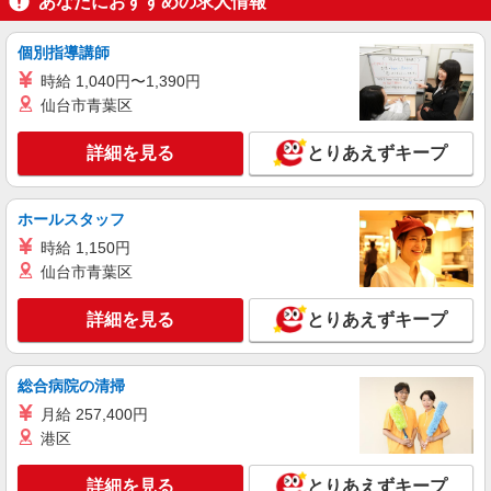
あなたにおすすめの求人情報
詳細を見る
キープ
個別指導講師
NEW
派遣社員
時給 1,040円〜1,390円
株式会社テクノ・サービス/お仕事No/0804260
仙台市青葉区
受入・検品・出荷
詳細を見る
時給1200円交通費全額支給
とりあえずキープ
熊本県熊本市南区 ＊車通勤OK
ホールスタッフ
詳細を見る
キープ
時給 1,150円
仙台市青葉区
NEW
派遣社員
株式会社テクノ・サービス/お仕事No/0896639
詳細を見る
とりあえずキープ
荷受作業など
時給1150円交通費全額支給
熊本県熊本市南区 ＊車・バイク通勤OK
総合病院の清掃
月給 257,400円
詳細を見る
キープ
港区
NEW
派遣社員
詳細を見る
とりあえずキープ