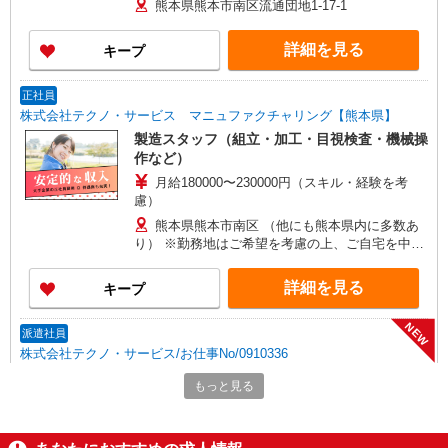
熊本県熊本市南区流通団地1-17-1
固定でお支払いします。
詳細を見る
キープ
正社員
株式会社テクノ・サービス マニュファクチャリング【熊本県】
製造スタッフ（組立・加工・目視検査・機械操
作など）
月給180000〜230000円（スキル・経験を考
慮）
熊本県熊本市南区 （他にも熊本県内に多数あ
り） ※勤務地はご希望を考慮の上、ご自宅を中心
に通勤時間120分圏内のエリアとなります。（転勤
なし）
詳細を見る
キープ
NEW
派遣社員
株式会社テクノ・サービス/お仕事No/0910336
倉庫内ピッキング作業
もっと見る
時給1200円交通費全額支給
熊本県熊本市南区 ＊車・バイク通勤OK