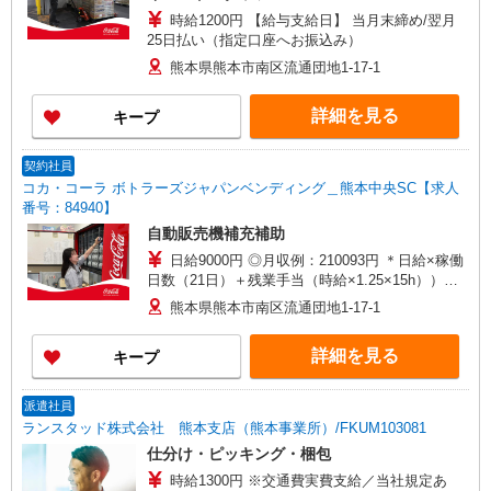
時給1200円 【給与支給日】 当月末締め/翌月
25日払い（指定口座へお振込み）
熊本県熊本市南区流通団地1-17-1
詳細を見る
キープ
契約社員
コカ・コーラ ボトラーズジャパンベンディング＿熊本中央SC【求人
番号：84940】
自動販売機補充補助
日給9000円 ◎月収例：210093円 ＊日給×稼働
日数（21日）＋残業手当（時給×1.25×15h））
【外勤手当】上記月収例に加えて、 20,000円/月を
熊本県熊本市南区流通団地1-17-1
固定でお支払いします。
詳細を見る
キープ
派遣社員
ランスタッド株式会社 熊本支店（熊本事業所）/FKUM103081
仕分け・ピッキング・梱包
時給1300円 ※交通費実費支給／当社規定あ