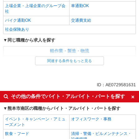
上場企業・上場企業のグループ会
車通勤OK
社
バイク通勤OK
交通費支給
社会保険あり
同じ職種から求人を探す
軽作業・製造・物流
梱包・仕分け・ピッキング
入出庫・商品管理・検品・検査
関連する条件をもっと見る
同じ特徴から求人を探す
未経験歓迎
ミドル（40代～）活躍中
ID：AE0729581631
土日祝休み
上場企業・上場企業のグループ会
その他の条件でバイト・アルバイト・パートを探す
社
車通勤OK
交通費支給
熊本市南区の職種からバイト・アルバイト・パートを探す
社会保険あり
イベント・キャンペーン・アミュ
オフィスワーク・事務
ーズメント
飲食・フード
清掃・警備・ビルメンテナンス・