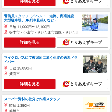
詳細を見る
とりあえずキープ
熊本県熊本市南区 ＊車・バイク通勤OK
詳細を見る
キープ
警備員スタッフ（イベント、道路、商業施設、
大型駐車場、JR列車見張りなど）
パート
日給 11,000円〜12,100円
アベイル 十禅寺店
栃木市・小山市・さいたま市西区・さいたま市岩槻区・久喜市・
衣料品の販売・接客スタッフ
時給1,300円
詳細を見る
とりあえずキープ
十禅寺店／熊本県熊本市南区十禅寺4丁目2-50
マイクロバスにて教習所に通う生徒の送迎ドラ
詳細を見る
キープ
イバー
日給 15,850円
箕面市
詳細を見る
とりあえずキープ
スーパー資材の仕分け作業スタッフ
時給 1,350円
船橋市