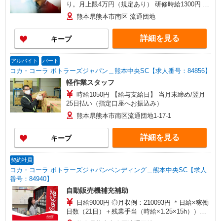
り。月上限4万円（規定あり） 研修時給1300円 ※
就業開始後は先輩社員についてOJT研修がありま
熊本県熊本市南区 流通団地
す
詳細を見る
キープ
アルバイト
パート
コカ・コーラ ボトラーズジャパン＿熊本中央SC【求人番号：84856】
軽作業スタッフ
時給1050円 【給与支給日】 当月末締め/翌月
25日払い（指定口座へお振込み）
熊本県熊本市南区流通団地1-17-1
詳細を見る
キープ
契約社員
コカ・コーラ ボトラーズジャパンベンディング＿熊本中央SC【求人
番号：84940】
自動販売機補充補助
日給9000円 ◎月収例：210093円 ＊日給×稼働
日数（21日）＋残業手当（時給×1.25×15h））
【外勤手当】上記月収例に加えて、 20,000円/月を