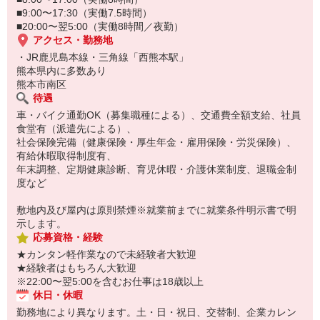
■9:00〜17:30（実働7.5時間）
■20:00〜翌5:00（実働8時間／夜勤）
アクセス・勤務地
・JR鹿児島本線・三角線「西熊本駅」
熊本県内に多数あり
熊本市南区
待遇
車・バイク通勤OK（募集職種による）、交通費全額支給、社員
食堂有（派遣先による）、
社会保険完備（健康保険・厚生年金・雇用保険・労災保険）、
有給休暇取得制度有、
年末調整、定期健康診断、育児休暇・介護休業制度、退職金制
度など
敷地内及び屋内は原則禁煙※就業前までに就業条件明示書で明
示します。
応募資格・経験
★カンタン軽作業なので未経験者大歓迎
★経験者はもちろん大歓迎
※22:00〜翌5:00を含むお仕事は18歳以上
休日・休暇
勤務地により異なります。土・日・祝日、交替制、企業カレン