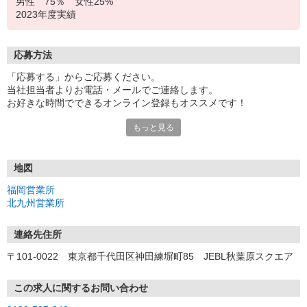
男性 75％ 女性25%
2023年度実績
応募方法
「応募する」からご応募ください。
当社担当者よりお電話・メールでご連絡します。
お好きな時間でできるオンライン登録もオススメです！
もっと見る
＜福岡営業所＞
〒810-0801 福岡県福岡市博多区中洲5-6-24 第6ガーデンビル 2
F
地図
＜北九州営業所＞
福岡営業所
〒806-0028 福岡県北九州市八幡西区熊手2-3-13 太陽生命八幡ビ
北九州営業所
ル 3F
連絡先住所
〒101-0022 東京都千代田区神田練塀町85 JEBL秋葉原スクエア
この求人に関するお問い合わせ