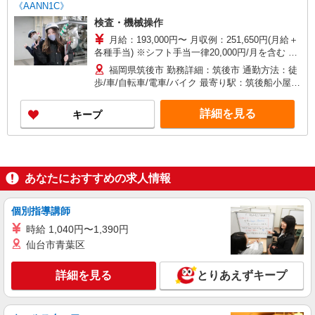
《AANN1C》
検査・機械操作
月給：193,000円〜 月収例：251,650円(月給＋
各種手当) ※シフト手当一律20,000円/月を含む ※
皆勤手当一律10,000円/月含む（規定あり） ※法定
福岡県筑後市 勤務詳細：筑後市 通勤方法：徒
外残業手当42,562円/月 ※深夜手当16,088円/月
歩/車/自転車/電車/バイク 最寄り駅：筑後船小屋駅
から徒歩24分・車6分 ※羽犬塚駅から徒歩23分・
車6分 ※構内駐車場無料利用OK
詳細を見る
キープ
あなたにおすすめの求人情報
個別指導講師
時給 1,040円〜1,390円
仙台市青葉区
詳細を見る
とりあえずキープ