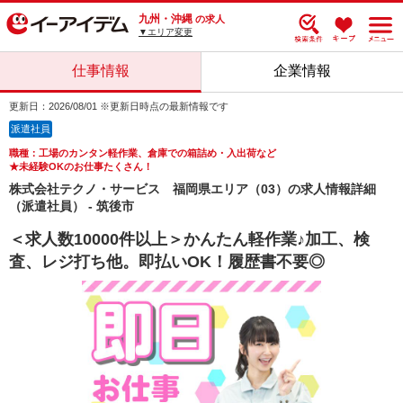
九州・沖縄
の求人
▼エリア変更
仕事情報
企業情報
更新日：2026/08/01 ※更新日時点の最新情報です
派遣社員
職種：工場のカンタン軽作業、倉庫での箱詰め・入出荷など
★未経験OKのお仕事たくさん！
株式会社テクノ・サービス 福岡県エリア（03）の求人情報詳細
（派遣社員） - 筑後市
＜求人数10000件以上＞かんたん軽作業♪加工、検
査、レジ打ち他。即払いOK！履歴書不要◎