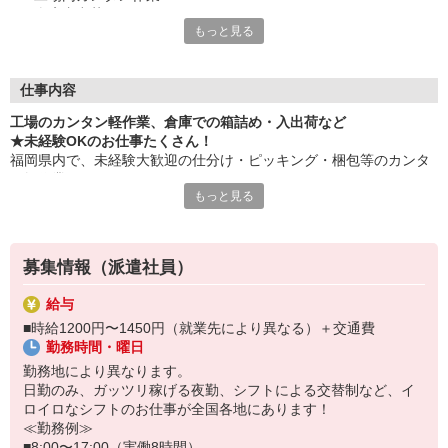
・倉庫内出荷
もっと見る
・ケア施設での配膳
・スーパーマーケットでの惣菜調理 など
≪性別問わずご活躍中！≫
仕事内容
一人ひとりのスキルや希望条件に応じてお仕事ご紹介します！
工場のカンタン軽作業、倉庫での箱詰め・入出荷など
車通勤・バイク通勤OKも多数あり！「交通費支給OK！」
★未経験OKのお仕事たくさん！
自宅から通いやすいお仕事お探しの方もぜひご登録下さい☆
福岡県内で、未経験大歓迎の仕分け・ピッキング・梱包等のカンタ
ン軽作業あります！
★即払いサービスあり
もっと見る
勤務実績に応じて給与の一部を給料日前にお支払いOK
お気軽に当社担当までお問い合わせください。（当社規定あり）
※原則月払いでの給与支払です。
募集情報（派遣社員）
＜あんしん資格取得制度＞
就業中の方にはフォークリフト・クレーン・玉掛け・溶接の資格
給与
取得を全力サポート！講習料・受験料を全額当社負担します。
■時給1200円〜1450円（就業先により異なる）＋交通費
勤務時間・曜日
勤務地により異なります。
日勤のみ、ガッツリ稼げる夜勤、シフトによる交替制など、イ
ロイロなシフトのお仕事が全国各地にあります！
≪勤務例≫
■8:00〜17:00（実働8時間）