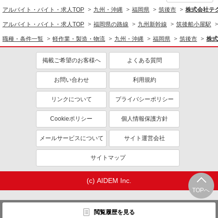
アルバイト・バイト・求人TOP
九州・沖縄
福岡県
筑後市
株式会社テ
アルバイト・バイト・求人TOP
福岡県の路線
九州新幹線
筑後船小屋駅
職種・条件一覧
軽作業・製造・物流
九州・沖縄
福岡県
筑後市
株式
掲載ご希望のお客様へ
よくある質問
お問い合わせ
利用規約
リンクについて
プライバシーポリシー
Cookieポリシー
個人情報保護方針
メールサービスについて
サイト運営会社
サイトマップ
(c) AIDEM Inc.
TOPへ
閲覧履歴を見る