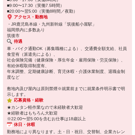
■9:00〜17:30（実働7.5時間）
■20:00〜翌5:00（実働8時間／夜勤）
アクセス・勤務地
・JR鹿児島本線・九州新幹線「筑後船小屋駅」
福岡県内に多数あり
筑後市
待遇
車・バイク通勤OK（募集職種による）、交通費全額支給、社員
食堂有（派遣先による）、
社会保険完備（健康保険・厚生年金・雇用保険・労災保険）、
有給休暇取得制度有、
年末調整、定期健康診断、育児休暇・介護休業制度、退職金制
度など
敷地内及び屋内は原則禁煙※就業前までに就業条件明示書で明
示します。
応募資格・経験
★カンタン軽作業なので未経験者大歓迎
★経験者はもちろん大歓迎
※22:00〜翌5:00を含むお仕事は18歳以上
休日・休暇
勤務地により異なります。土・日・祝日、交替制、企業カレン