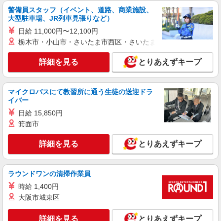
警備員スタッフ（イベント、道路、商業施設、
大型駐車場、JR列車見張りなど）
日給 11,000円〜12,100円
栃木市・小山市・さいたま市西区・さいたま市岩槻区・久喜市・
詳細を見る
とりあえずキープ
マイクロバスにて教習所に通う生徒の送迎ドラ
イバー
日給 15,850円
箕面市
詳細を見る
とりあえずキープ
ラウンドワンの清掃作業員
時給 1,400円
大阪市城東区
詳細を見る
とりあえずキープ