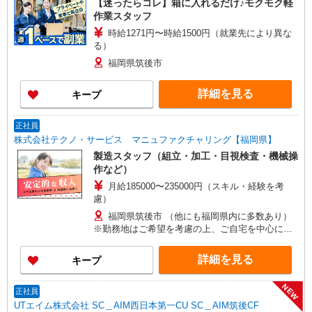
【迷ったらコレ】箱に入れるだけ♪モクモク軽
作業スタッフ
時給1271円〜時給1500円（就業先により異な
る）
福岡県筑後市
詳細を見る
キープ
正社員
株式会社テクノ・サービス マニュファクチャリング【福岡県】
製造スタッフ（組立・加工・目視検査・機械操
作など）
月給185000〜235000円（スキル・経験を考
慮）
福岡県筑後市 （他にも福岡県内に多数あり）
※勤務地はご希望を考慮の上、ご自宅を中心に通
勤時間120分圏内のエリアとなります。（転勤な
し）
詳細を見る
キープ
NEW
正社員
UTエイム株式会社 SC＿AIM西日本第一CU SC＿AIM筑後CF