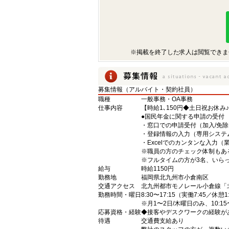
※掲載を終了した求人は閲覧できま
募集情報（アルバイト・契約社員）
職種
一般事務・OA事務
仕事内容
【時給1､150円◆土日祝お休
●国民年金に関する申請の受付
・窓口での申請受付（加入/免
・登録情報の入力（専用システ
・Excelでのカンタンな入力（
※職員の方のチェック体制もあ
※フルタイムの方が3名、いら
給与
時給1150円
勤務地
福岡県北九州市小倉南区
交通アクセス
北九州都市モノレール小倉線「
勤務時間・曜日
8:30〜17:15（実働7:45／休憩1
※月1〜2日/木曜日のみ、10:15
応募資格・経験
◆接客やデスクワークの経験が
待遇
交通費支給あり