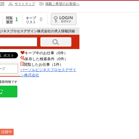
質問
サイトマップ
掲載ご希望のお客様へ
閲覧
キープ
1
0
履歴
リスト
ログイン
ビジネスプロセスデザイン株式会社の求人情報詳細
キープ中のお仕事（0件）
保存した検索条件（
0
件）
閲覧したお仕事（1件）
ープ
パーソルビジネスプロセスデザイ
ン株式会社
の最新情報です
む
）活躍中