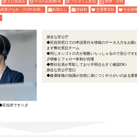
土日祝休み
平日のみ勤務OK
フルタイム歓迎
禁煙・分煙
残業少なめ（月20h未満）
転勤なし
登録制
交通費支給
社会保
り
身近な官公庁
◆区役所窓口での申請受付＆情報のデータ入力をお願
ます弊社受託チーム
◆同じオシゴトの方が複数いらっしゃるので安心です
彡研修とフォロー体制が自慢
◆弊社社員が常駐しており不明点もすぐ確認OK♪
身近な官公庁窓口
◆健康保険の知識が自然に身につくやりがいのある業
◆区役所です☆彡