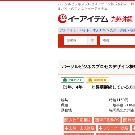
パーソルビジネスプロセスデザイン株式会社の一般・
ルバイトのことならイーアイデム
九州・沖縄
アルバイト・バイト・求人TOP
>
九州・沖縄
>
福
勤務地
職種
パーソルビジネスプロセスデザイン株
アルバイト
契約社員
【3年、4年・・と長期継続している方
給与
時給1150円
職種
一般事務・OA
勤務地
福岡県北九州市
入社日応相談
即日勤務OK
履歴
主婦・主夫歓迎
フリーター歓迎