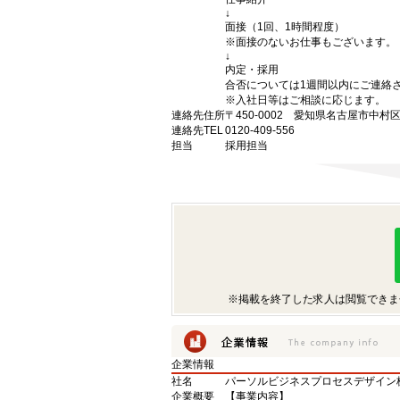
↓
面接（1回、1時間程度）
※面接のないお仕事もございます。
↓
内定・採用
合否については1週間以内にご連絡
※入社日等はご相談に応じます。
連絡先住所
〒450-0002 愛知県名古屋市中村
連絡先TEL
0120-409-556
担当
採用担当
※掲載を終了した求人は閲覧できま
企業情報
社名
パーソルビジネスプロセスデザイン
企業概要
【事業内容】