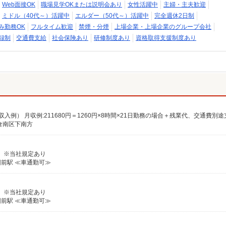
Web面接OK
職場見学OKまたは説明会あり
女性活躍中
主婦・主夫歓迎
ミドル（40代～）活躍中
エルダー（50代～）活躍中
完全週休2日制
み勤務OK
フルタイム歓迎
禁煙・分煙
上場企業・上場企業のグループ会社
録制
交通費支給
社会保険あり
研修制度あり
資格取得支援制度あり
倉南区下南方
る） ※当社規定あり
前駅 ≪車通勤可≫
る） ※当社規定あり
前駅 ≪車通勤可≫