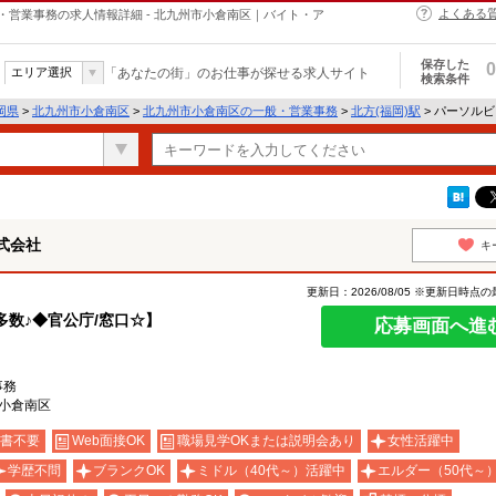
よくある
営業事務の求人情報詳細 - 北九州市小倉南区｜バイト・ア
保存した
0
エリア選択
「あなたの街」のお仕事が探せる求人サイト
検索条件
岡県
>
北九州市小倉南区
>
北九州市小倉南区の一般・営業事務
>
北方(福岡)駅
> パーソル
式会社
キ
更新日：2026/08/05 ※更新日時点
多数♪◆官公庁/窓口☆】
応募画面へ進
事務
小倉南区
書不要
Web面接OK
職場見学OKまたは説明会あり
女性活躍中
学歴不問
ブランクOK
ミドル（40代～）活躍中
エルダー（50代～