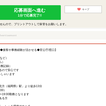
応募画面へ進む
キープ
1分で応募完了!!
せんので、プリントアウトして保管をお願いします。
み♪◆接客や事務経験が活かせる◆官公庁/窓口】
除など）
ム）
業務記録）
るので安心です
っしゃいます
北方（福岡県）駅」より徒歩13分
:00）
〜19:00勤務となります
ある方