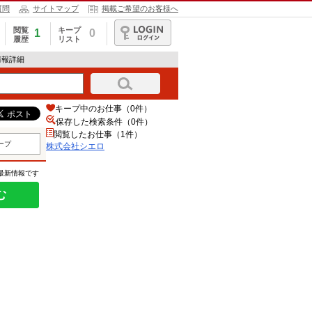
質問
サイトマップ
掲載ご希望のお客様へ
閲覧
キープ
1
0
履歴
リスト
ログイン
情報詳細
キープ中のお仕事（0件）
保存した検索条件（
0
件）
閲覧したお仕事（1件）
ープ
株式会社シエロ
の最新情報です
む