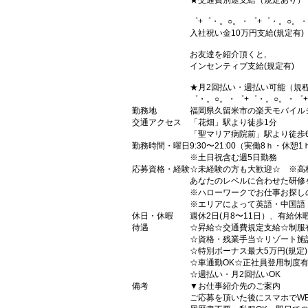
★交通費別途支給（規定あり）
゜+゜・。○。・゜+゜・。○。・
入社祝い金10万円支給(規定有)
お友達を紹介頂くと,
インセンティブ支給(規定有)
★月2回払い・週払い可能（規
゜・。○。・゜+゜・。○。・゜
勤務地
福岡県久留米市の楽天モバイル
交通アクセス
「花畑」駅より徒歩1分
「聖マリア病院前」駅より徒歩
勤務時間・曜日
9:30〜21:00（実働8ｈ・休憩1
※土日祝含む週5日勤務
応募資格・経験
☆未経験の方も大歓迎☆ ※高
あなたのレベルに合わせた研修
※ハローワークでお仕事お探し
※エリアによって英語・中国語
休日・休暇
週休2日(月8〜11日）、有給休
待遇
☆昇給☆交通費規定支給☆制服
☆資格・残業手当☆リゾート施
☆特別ボーナス最大5万円(規定
☆車通勤OK☆正社員登用制度
☆週払い・月2回払いOK
備考
▼お仕事紹介先のご案内
ご応募を頂いた後にスマホでW