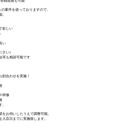
の登録面接も可能
件以上の案件を扱っておりますので、
能。
て欲しい
る
良い
ださい♪
短等も相談可能です
お顔合わせを実施！
席
ス研修
後
す。
望をお伺いしたうえで調整可能。
を入店日までに実施致します。