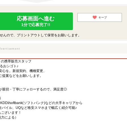
応募画面へ進む
キープ
1分で応募完了!!
せんので、プリントアウトして保管をお願いします。
】の携帯販売スタッフ
するおシゴト♪
安心を。新規契約、機種変更、
ご提案などをお願いします。
が親切・丁寧にフォローするので、満足度◎
務
)・KDDI/softbank(ソフトバンク)などの大手キャリアから
、楽天モバイル、UQなど格安スマホまで幅広く紹介可能♪
舗もございます！
・能力による）