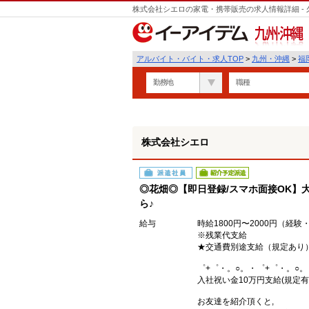
株式会社シエロの家電・携帯販売の求人情報詳細 -
遣
九州・沖縄
アルバイト・バイト・求人TOP
>
九州・沖縄
>
福
勤務地
職種
株式会社シエロ
派遣社員
紹介予定派遣
◎花畑◎【即日登録/スマホ面接OK】大
ら♪
給与
時給1800円〜2000円（経
※残業代支給
★交通費別途支給（規定あり
゜+゜・。○。・゜+゜・。○。
入社祝い金10万円支給(規定有
お友達を紹介頂くと,