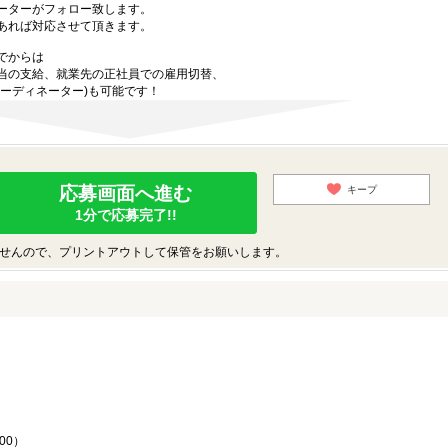
ーターがフォロー致します。
あれば対応させて頂きます。
でからは
当の支給、就業先の正社員での雇用切替、
ーディネーター)も可能です！
応募画面へ進む
キープ
1分で応募完了!!
せんので、プリントアウトして保管をお願いします。
♪
00）