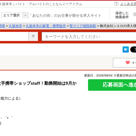
よくある
 久留米市｜バイト・アルバイトのことならイーアイデム
保存した
0
エリア選択
「あなたの街」のお仕事が探せる求人サイト
検索条件
岡県
>
久留米市
>
久留米市の家電・携帯販売
>
聖マリア病院前駅
> 株式会社シエロの求人
キ
更新日：2026/08/04 ※更新日時点
手携帯ショップstaff！勤務開始は9月か
応募画面へ進
験・能力による）
）
・゜+゜
)