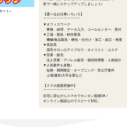
皆で一緒にステップアップしましょう♪
タート♪
【選べるお仕事いろいろ】
￣￣￣￣￣￣￣￣￣￣￣
▼オフィスワーク
事務、経理、データ入力、コールセンター、受付
▼工場・製造・軽作業系
機械/食品製造・梱包・仕分け・加工・組立・検査
▼美容系
眉毛サロンのアイブロウ・ネイリスト・エステ
▼営業・販売
法人営業・アパレル販売・個別指導塾・人材紹介
▼人気案件も多数♪
短期・期間限定・オープニング・官公庁案件
上場/優良/大手企業など
【スマホ面接実施中】
￣￣￣￣￣￣￣￣￣
自宅に居ながらスマホでカンタン面接OK！
オンライン面談なのでスピード対応。