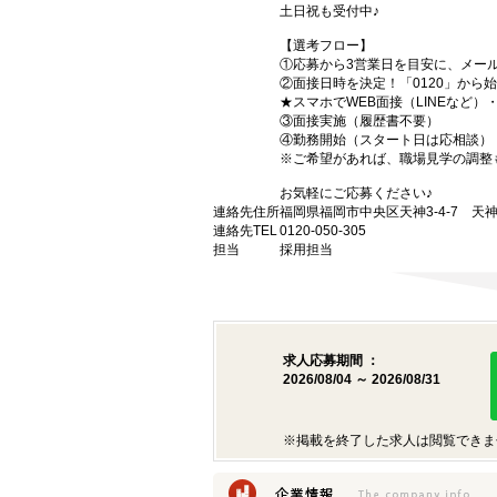
土日祝も受付中♪
【選考フロー】
①応募から3営業日を目安に、メール
②面接日時を決定！「0120」から
★スマホでWEB面接（LINEなど
③面接実施（履歴書不要）
④勤務開始（スタート日は応相談）
※ご希望があれば、職場見学の調整
お気軽にご応募ください♪
連絡先住所
福岡県福岡市中央区天神3-4-7 天神
連絡先TEL
0120-050-305
担当
採用担当
求人応募期間 ：
2026/08/04 ～ 2026/08/31
※掲載を終了した求人は閲覧できま