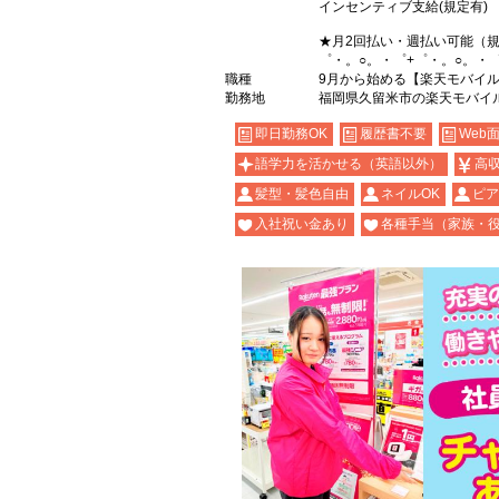
インセンティブ支給(規定有)
★月2回払い・週払い可能（
゜・。○。・゜+゜・。○。・
職種
9月から始める【楽天モバイ
勤務地
福岡県久留米市の楽天モバイ
即日勤務OK
履歴書不要
Web
語学力を活かせる（英語以外）
高
髪型・髪色自由
ネイルOK
ピア
入社祝い金あり
各種手当（家族・