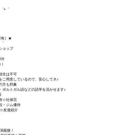
゜+゜
程有）★
+゜
ショップ
6分
ｈ）
校生は不可
をご用意しているので、安心してネ♪
の方も対象
・ポルトガル語などの語学を活かせます♪
暇
有☆社保完
設・ジム優待
)☆友達紹介
有
EB面接！