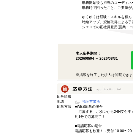
勤務開始後も担当のコーディネ
勤務時で困ったこと、ご要望が
ゆくゆくは経験・スキルを積ん
時給アップ、資格取得による手
シエロでの正社員登用(営業・コ
求人応募期間 ：
2026/08/04 ～ 2026/08/31
※掲載を終了した求人は閲覧できま
応募情報
地図
福岡営業所
応募方法
■WEB応募の場合
「応募する」ボタンから24H受付中
約1分で応募完了！
■電話応募の場合
電話応募も歓迎！（受付:10:00〜20: