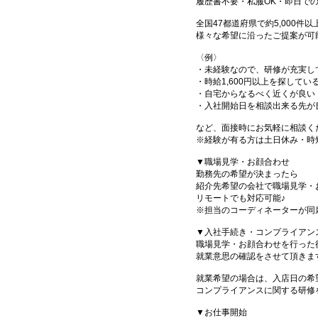
履歴書不要・私服OK・即日で
全国47都道府県で約5,000
様々な希望に沿ったご提案が可
〈例〉
・未経験なので、研修が充実し
・時給1,600円以上を探してい
・自宅からなるべく近くが良い
・入社開始日を相談出来る先が
など、面接時にお気軽に相談く
※経験が有る方は土日休み・時
▼職場見学・お顔合わせ
勤務先の希望が決まったら
紹介先希望の会社で職場見学・
リモートでも対応可能♪
※担当のコーディネーターが同
▼入社手続き・コンプライアン
職場見学・お顔合わせを行った
就業意思の確認をさせて頂きま
就業希望の場合は、入店日の希
コンプライアンスに関する研修
▼お仕事開始