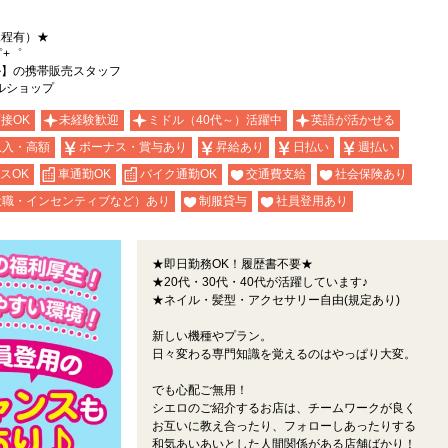
規程有）★
゜+゜
ル】の携帯販売スタッフ
ルショップ
面接OK
未経験歓迎
ミドル（40代～）活躍中
英語が活かせる
収入・高額
ボーナス・賞与あり
昇給あり
日払い
週払い
スOK
車通勤OK
バイク通勤OK
交通費支給
社会保険あり
役職・インセンティブなど）あり
制服貸与
社員登用あり
★即日勤務OK！履歴書不要★
★20代・30代・40代が活躍しています♪
★ネイル・髪型・アクセサリー自由(規定あり)
新しい機種やプラン。
日々変わる専門知識を覚えるのはやっぱり大変。
でも心配ご無用！
シエロのご紹介するお店は、チームワークが良く
お互いに教え合ったり、フォローしあったりする
和気あいあいとした人間関係がある店舗ばかり！