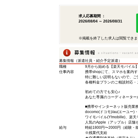
求人応募期間 ：
2026/08/04 ～ 2026/08/31
※掲載を終了した求人は閲覧できま
募集情報（派遣社員・紹介予定派遣）
職種
9月から始める【楽天モバイル
仕事内容
携帯shopにて、スマホを案内
特に難しい説明もないので、ご
各種料金プランのご相談対応・
初めての方でも安心♪
あなた専属のコーディネーター
■携帯やインターネット販売業
docomo(ドコモ)/au(エーユー
ワイモバイル(Y!mobille)
人気のApple（アップル）店
給与
時給1800円〜2000円（経験
※残業代支給