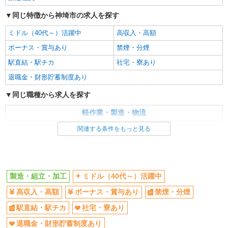
同じ特徴から神埼市の求人を探す
ミドル（40代～）活躍中
高収入・高額
ボーナス・賞与あり
禁煙・分煙
駅直結・駅チカ
社宅・寮あり
退職金・財形貯蓄制度あり
同じ職種から求人を探す
軽作業・製造・物流
製造・組立・加工
関連する条件をもっと見る
同じ特徴から求人を探す
ミドル（40代～）活躍中
ボーナス・賞与あり
製造・組立・加工
ミドル（40代～）活躍中
社宅・寮あり
高収入・高額
ボーナス・賞与あり
禁煙・分煙
駅直結・駅チカ
社宅・寮あり
退職金・財形貯蓄制度あり