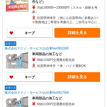
作など）
月給180000〜230000円（スキル・経験を考
慮）
佐賀県神埼市 （他にも佐賀県内に多数あり）
※勤務地はご希望を考慮の上、ご自宅を中心に通
勤時間120分圏内のエリアとなります。（転勤な
し）
詳細を見る
キープ
派遣社員
株式会社テクノ・サービス/お仕事No/0911593
車両部品の加工など
時給1150円交通費全額支給
佐賀県神埼市 ＊車・バイク通勤OK
詳細を見る
キープ
派遣社員
株式会社テクノ・サービス/お仕事No/0917506
車両部品の加工など
時給1100円交通費全額支給