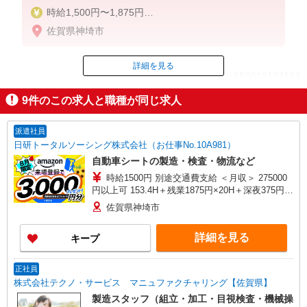
時給1,500円〜1,875円
月収例291,675円＋交通費
佐賀県神埼市
時給1500円x7.67時間x20日＝230,100円
残業→1875円x27時間＝50,625円（休出1日含む）
深夜→375円×29.2時間＝10,950円
詳細を見る
ID：AE0612127164
賞与手当含【退職手当】制度あり
9
件のこの求人と職種が同じ求人
掲載期間終了
派遣社員
日研トータルソーシング株式会社（お仕事No.10A981）
自動車シートの製造・検査・物流など
時給1500円 別途交通費支給 ＜月収＞ 275000
円以上可 153.4H＋残業1875円×20H＋深夜375円
×20H
佐賀県神埼市
詳細を見る
キープ
正社員
株式会社テクノ・サービス マニュファクチャリング【佐賀県】
製造スタッフ（組立・加工・目視検査・機械操