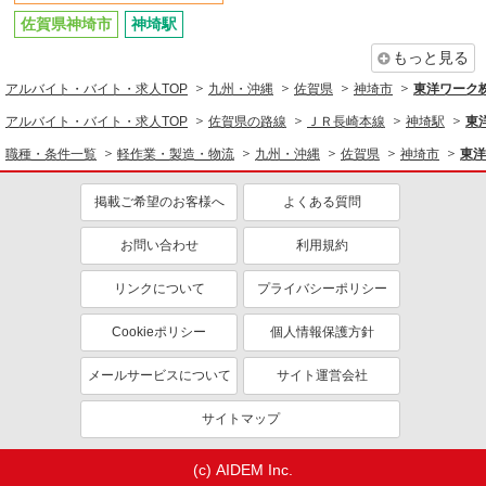
佐賀県神埼市
神埼駅
もっと見る
アルバイト・バイト・求人TOP
九州・沖縄
佐賀県
神埼市
東洋ワーク株式
アルバイト・バイト・求人TOP
佐賀県の路線
ＪＲ長崎本線
神埼駅
東洋
職種・条件一覧
軽作業・製造・物流
九州・沖縄
佐賀県
神埼市
東洋
掲載ご希望のお客様へ
よくある質問
お問い合わせ
利用規約
リンクについて
プライバシーポリシー
Cookieポリシー
個人情報保護方針
メールサービスについて
サイト運営会社
サイトマップ
(c) AIDEM Inc.