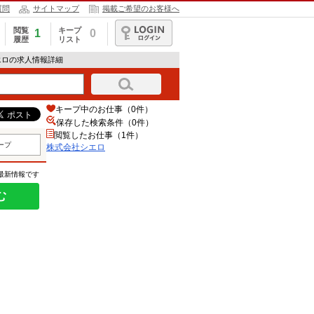
質問
サイトマップ
掲載ご希望のお客様へ
閲覧
キープ
1
0
履歴
リスト
ログイン
エロの求人情報詳細
キープ中のお仕事（0件）
保存した検索条件（
0
件）
閲覧したお仕事（1件）
ープ
株式会社シエロ
の最新情報です
む