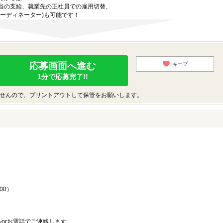
当の支給、就業先の正社員での雇用切替、
ーディネーター)も可能です！
応募画面へ進む
キープ
1分で応募完了!!
せんので、プリントアウトして保管をお願いします。
♪
00）
orお電話でご連絡します。