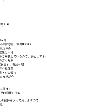
゜+゜
程有）★
+゜
歩2分
途30分の休憩有・実働8時間）
曜固定休み
校生は不可
をご用意しているので、安心してネ♪
の方も対象
固定休み）、有給休暇
有☆社保完
設・ジム優待
)☆友達紹介
有
EB面接！
の登録面接も可能
件以上の案件を扱っておりますので、
能。