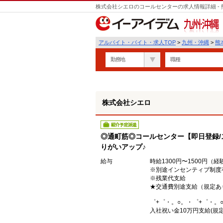
株式会社シエロのコールセンターの求人情報詳細 -
遣
九州・沖縄
アルバイト・バイト・求人TOP
>
九州・沖縄
>
熊
勤務地
職種
株式会社シエロ
紹介予定派遣
◎通町筋◎コールセンター【即日登録/
りがいアップ♪
給与
時給1300円〜1500円（
※別途インセンティブ制度
※残業代支給
★交通費別途支給（規定あ
゜+゜・。○。・゜+゜・。
入社祝い金10万円支給(規定