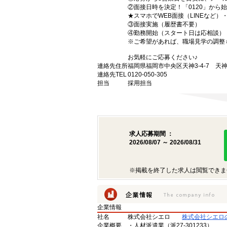
②面接日時を決定！「0120」から
★スマホでWEB面接（LINEなど
③面接実施（履歴書不要）
④勤務開始（スタート日は応相談）
※ご希望があれば、職場見学の調整
お気軽にご応募ください♪
連絡先住所
福岡県福岡市中央区天神3-4-7 天神
連絡先TEL
0120-050-305
担当
採用担当
求人応募期間 ：
2026/08/07 ～ 2026/08/31
※掲載を終了した求人は閲覧できま
企業情報
社名
株式会社シエロ
株式会社シエロ
企業概要
・人材派遣業（派27-301233）