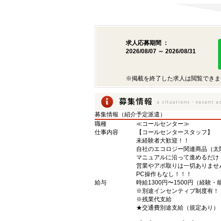
求人応募期間 ：
2026/08/07 ～ 2026/08/31
※掲載を終了した求人は閲覧できま
募集情報（紹介予定派遣）
職種
≪コールセンター≫
仕事内容
【コールセンタースタッフ】
未経験者大歓迎！！
自社のエコロジー関連商品（太
マニュアルに沿って進めるだけ
営業やアポ取りは一切ありませ
PC操作もなし！！！
給与
時給1300円〜1500円（経験
※別途インセンティブ制度有！
※残業代支給
★交通費別途支給（規定あり）