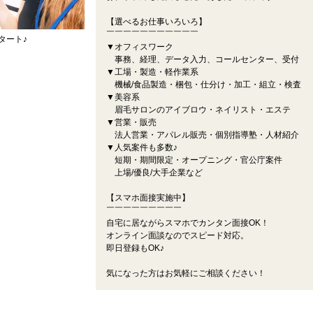
【選べるお仕事いろいろ】
￣￣￣￣￣￣￣￣￣￣￣
タート♪
▼オフィスワーク
事務、経理、データ入力、コールセンター、受付
▼工場・製造・軽作業系
機械/食品製造・梱包・仕分け・加工・組立・検査
▼美容系
眉毛サロンのアイブロウ・ネイリスト・エステ
▼営業・販売
法人営業・アパレル販売・個別指導塾・人材紹介
▼人気案件も多数♪
短期・期間限定・オープニング・官公庁案件
上場/優良/大手企業など
【スマホ面接実施中】
￣￣￣￣￣￣￣￣￣
自宅に居ながらスマホでカンタン面接OK！
オンライン面談なのでスピード対応。
即日登録もOK♪
気になった方はお気軽にご相談ください！