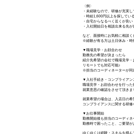
〈例〉
・未経験なので、研修が充実し
・時給1,600円以上を探してい
・自宅からなるべく近くが良い
・入社開始日を相談出来る先が
など、面接時にお気軽に相談く
※経験が有る方は土日休み・時
▼職場見学・お顔合わせ
勤務先の希望が決まったら
紹介先希望の会社で職場見学・
リモートでも対応可能♪
※担当のコーディネーターが同
▼入社手続き・コンプライアン
職場見学・お顔合わせを行った
就業意思の確認をさせて頂きま
就業希望の場合は、入店日の希
コンプライアンスに関する研修
▼お仕事開始
勤務開始後も担当のコーディネ
勤務時で困ったこと、ご要望が
ゆくゆくは経験・スキルを積ん