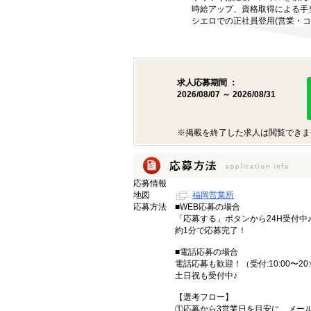
時給アップ、資格取得による手
シエロでの正社員登用(営業・コ
求人応募期間 ：
2026/08/07 ～ 2026/08/31
※掲載を終了した求人は閲覧できま
応募情報
地図
福岡営業所
応募方法
■WEB応募の場合
「応募する」ボタンから24H受付中
約1分で応募完了！
■電話応募の場合
電話応募も歓迎！（受付:10:00〜20:
土日祝も受付中♪
【選考フロー】
①応募から3営業日を目安に、メール