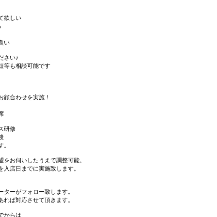
て欲しい
る
良い
ださい♪
短等も相談可能です
お顔合わせを実施！
席
ス研修
後
す。
望をお伺いしたうえで調整可能。
を入店日までに実施致します。
ーターがフォロー致します。
あれば対応させて頂きます。
でからは