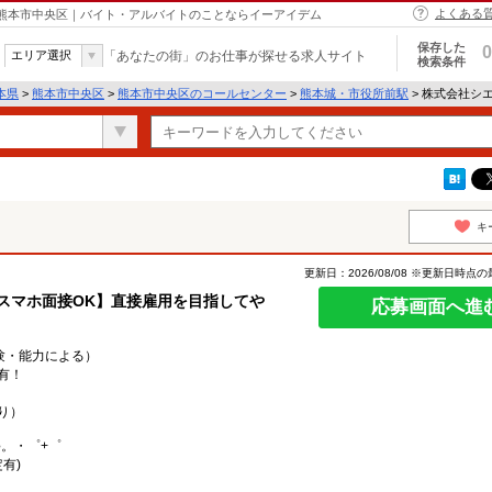
よくある
 熊本市中央区｜バイト・アルバイトのことならイーアイデム
保存した
0
エリア選択
「あなたの街」のお仕事が探せる求人サイト
検索条件
本県
>
熊本市中央区
>
熊本市中央区のコールセンター
>
熊本城・市役所前駅
> 株式会社シ
キ
更新日：2026/08/08 ※更新日時点
スマホ面接OK】直接雇用を目指してや
応募画面へ進
経験・能力による）
有！
り）
○。・゜+゜
有)