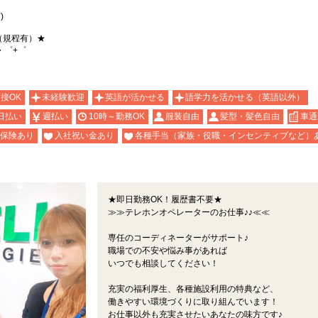
)
（規程有）★
・゜+゜
面接OK
未経験歓迎
英語が活かせる
語学力を活かせる（英語以外）
日払い
週払い
10時～勤務OK
服装自由
髪型・髪色自由
車通
保険あり
入社祝い金あり
各種手当（家族・役職・インセンティブなど）
★即日勤務OK！履歴書不要★
≫≫テレホンオペレーターのお仕事♪♪≪≪
専任のコーディネーターがサポート♪
職場での不安や悩み事があれば
いつでも相談してください！
充実の福利厚生、各種施設利用の特典など、
働きやすい環境づくりに取り組んでいます！
お仕事以外も充実させたいあなたの味方です♪