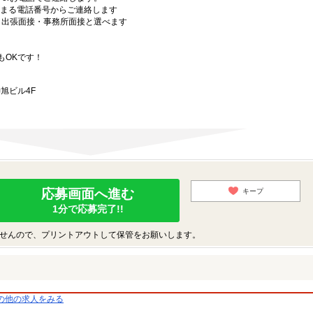
始まる電話番号からご連絡します
）・出張面接・事務所面接と選べます
もOKです！
旭ビル4F
応募画面へ進む
キープ
1分で応募完了!!
せんので、プリントアウトして保管をお願いします。
の他の求人をみる