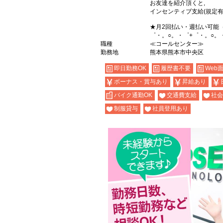
お友達を紹介頂くと,
インセンティブ支給(規定有
★月2回払い・週払い可能
゜・。○。・゜+゜・。○。
職種
≪コールセンター≫
勤務地
熊本県熊本市中央区
即日勤務OK
履歴書不要
Web
ボーナス・賞与あり
昇給あり
バイク通勤OK
交通費支給
社会
制服貸与
社員登用あり