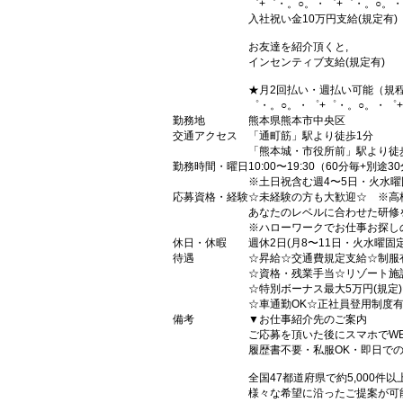
゜+゜・。○。・゜+゜・。○。・
入社祝い金10万円支給(規定有)
お友達を紹介頂くと,
インセンティブ支給(規定有)
★月2回払い・週払い可能（規
゜・。○。・゜+゜・。○。・゜
勤務地
熊本県熊本市中央区
交通アクセス
「通町筋」駅より徒歩1分
「熊本城・市役所前」駅より徒
勤務時間・曜日
10:00〜19:30（60分毎+別
※土日祝含む週4〜5日・火水
応募資格・経験
☆未経験の方も大歓迎☆ ※高
あなたのレベルに合わせた研修
※ハローワークでお仕事お探し
休日・休暇
週休2日(月8〜11日・火水曜
待遇
☆昇給☆交通費規定支給☆制服
☆資格・残業手当☆リゾート施
☆特別ボーナス最大5万円(規定
☆車通勤OK☆正社員登用制度
備考
▼お仕事紹介先のご案内
ご応募を頂いた後にスマホでW
履歴書不要・私服OK・即日で
全国47都道府県で約5,000
様々な希望に沿ったご提案が可