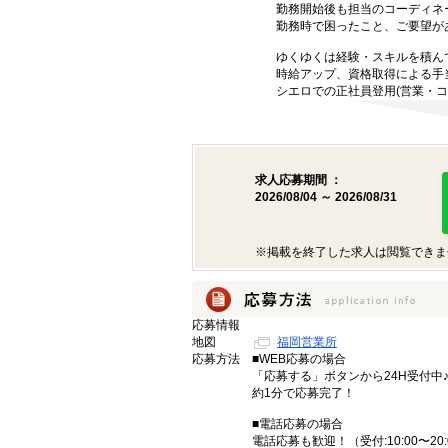
勤務開始後も担当のコーディネ
勤務時で困ったこと、ご要望が
ゆくゆくは経験・スキルを積ん
時給アップ、資格取得による手
シエロでの正社員登用(営業・コ
求人応募期間 ：
2026/08/04 ～ 2026/08/31
※掲載を終了した求人は閲覧できま
応募情報
地図
福岡営業所
応募方法
■WEB応募の場合
「応募する」ボタンから24H受付中
約1分で応募完了！
■電話応募の場合
電話応募も歓迎！（受付:10:00〜20: