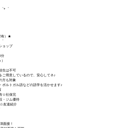
゜+゜
程有）★
+゜
ショップ
6分
ｈ）
校生は不可
をご用意しているので、安心してネ♪
の方も対象
・ポルトガル語などの語学を活かせます♪
暇
有☆社保完
設・ジム優待
)☆友達紹介
有
EB面接！