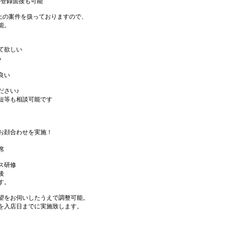
の登録面接も可能
件以上の案件を扱っておりますので、
能。
て欲しい
る
良い
ださい♪
短等も相談可能です
お顔合わせを実施！
席
ス研修
後
す。
望をお伺いしたうえで調整可能。
を入店日までに実施致します。