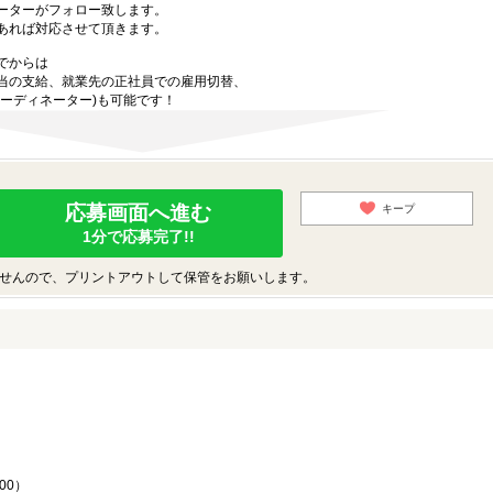
ーターがフォロー致します。
あれば対応させて頂きます。
でからは
当の支給、就業先の正社員での雇用切替、
ーディネーター)も可能です！
応募画面へ進む
キープ
1分で応募完了!!
せんので、プリントアウトして保管をお願いします。
♪
00）