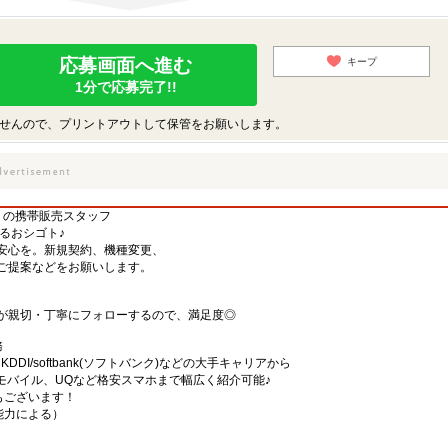
応募画面へ進む
キープ
1分で応募完了!!
せんので、プリントアウトして保管をお願いします。
】の携帯販売スタッフ
するおシゴト♪
安心を。新規契約、機種変更、
ご提案などをお願いします。
が親切・丁寧にフォローするので、満足度◎
務
)・KDDI/softbank(ソフトバンク)などの大手キャリアから
、楽天モバイル、UQなど格安スマホまで幅広く紹介可能♪
舗もございます！
・能力による）