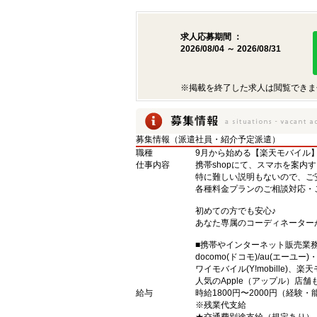
求人応募期間 ：
2026/08/04 ～ 2026/08/31
※掲載を終了した求人は閲覧できま
募集情報（派遣社員・紹介予定派遣）
職種
9月から始める【楽天モバイル
仕事内容
携帯shopにて、スマホを案内
特に難しい説明もないので、ご
各種料金プランのご相談対応・
初めての方でも安心♪
あなた専属のコーディネーター
■携帯やインターネット販売業
docomo(ドコモ)/au(エーユー
ワイモバイル(Y!mobille)
人気のApple（アップル）店
給与
時給1800円〜2000円（経験
※残業代支給