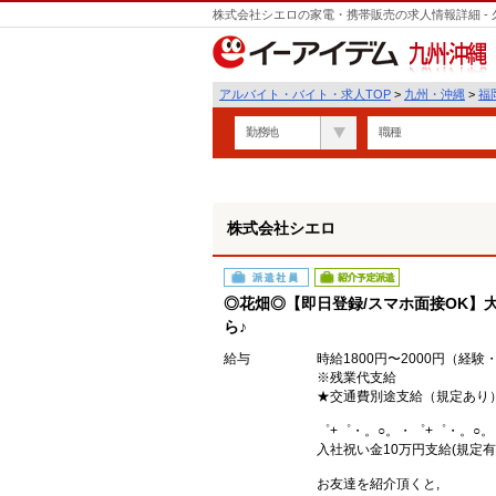
株式会社シエロの家電・携帯販売の求人情報詳細 -
遣
九州・沖縄
アルバイト・バイト・求人TOP
>
九州・沖縄
>
福
勤務地
職種
株式会社シエロ
派遣社員
紹介予定派遣
◎花畑◎【即日登録/スマホ面接OK】大
ら♪
給与
時給1800円〜2000円（経
※残業代支給
★交通費別途支給（規定あり
゜+゜・。○。・゜+゜・。○。
入社祝い金10万円支給(規定有
お友達を紹介頂くと,