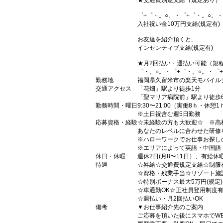
★交通費別途支給（規定あり）
゜+゜・。○。・゜+゜・。○。・
入社祝い金10万円支給(規定有)
お友達を紹介頂くと,
インセンティブ支給(規定有)
★月2回払い・週払い可能（規
゜・。○。・゜+゜・。○。・゜
勤務地
福岡県久留米市の楽天モバイル
交通アクセス
「花畑」駅より徒歩1分
「聖マリア病院前」駅より徒歩
勤務時間・曜日
9:30〜21:00（実働8ｈ・休憩1
※土日祝含む週5日勤務
応募資格・経験
☆未経験の方も大歓迎☆ ※高
あなたのレベルに合わせた研修
※ハローワークでお仕事お探し
※エリアによって英語・中国語
休日・休暇
週休2日(月8〜11日）、有給休
待遇
☆昇給☆交通費規定支給☆制服
☆資格・残業手当☆リゾート施
☆特別ボーナス最大5万円(規定
☆車通勤OK☆正社員登用制度
☆週払い・月2回払いOK
備考
▼お仕事紹介先のご案内
ご応募を頂いた後にスマホでW