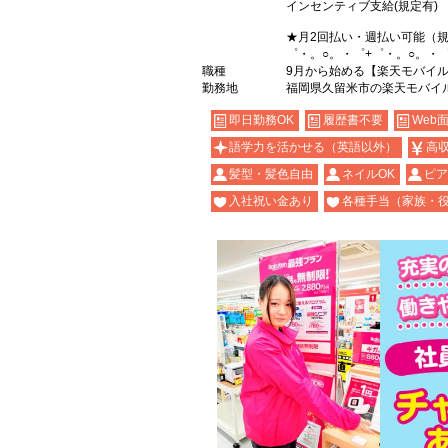
インセンティブ支給(規定有)
★月2回払い・週払い可能（
゜・。○。・゜+゜・。○。・
職種
9月から始める【楽天モバイ
勤務地
福岡県久留米市の楽天モバイ
即日勤務OK
履歴書不要
Web
語学力を活かせる（英語以外）
高
髪型・髪色自由
ネイルOK
ピア
入社祝い金あり
各種手当（家族・