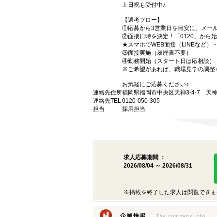
土日祝も受付中♪
【選考フロー】
①応募から3営業日を目安に、メール
②面接日時を決定！「0120」から
★スマホでWEB面接（LINEなど
③面接実施（履歴書不要）
④勤務開始（スタート日は応相談）
※ご希望があれば、職場見学の調整
お気軽にご応募ください♪
連絡先住所
福岡県福岡市中央区天神3-4-7 天神
連絡先TEL
0120-050-305
担当
採用担当
求人応募期間 ：
2026/08/04 ～ 2026/08/31
※掲載を終了した求人は閲覧できま