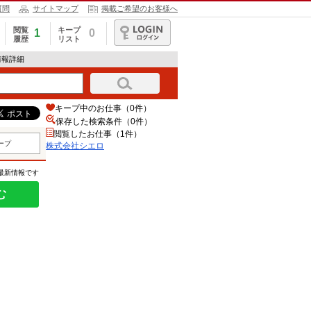
質問
サイトマップ
掲載ご希望のお客様へ
閲覧
キープ
1
0
履歴
リスト
ログイン
情報詳細
キープ中のお仕事（0件）
保存した検索条件（
0
件）
閲覧したお仕事（1件）
ープ
株式会社シエロ
の最新情報です
む