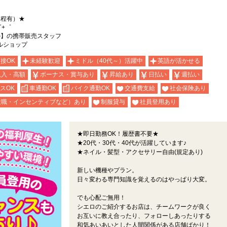
規程有）★
゜+゜
ル】の携帯販売スタッフ
ルショップ
面接OK
未経験歓迎
ミドル（40代～）活躍中
英語が活かせる
収入・高額
ボーナス・賞与あり
昇給あり
日払い
週払い
スOK
車通勤OK
バイク通勤OK
交通費支給
社会保険あり
役職・インセンティブなど）あり
制服貸与
社員登用あり
★即日勤務OK！履歴書不要★
★20代・30代・40代が活躍しています♪
★ネイル・髪型・アクセサリー自由(規定あり)
新しい機種やプラン。
日々変わる専門知識を覚えるのはやっぱり大変。
でも心配ご無用！
シエロのご紹介するお店は、チームワークが良く
お互いに教え合ったり、フォローしあったりする
和気あいあいとした人間関係がある店舗ばかり！