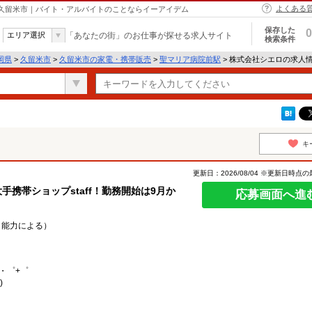
よくある
 久留米市｜バイト・アルバイトのことならイーアイデム
保存した
0
エリア選択
「あなたの街」のお仕事が探せる求人サイト
検索条件
岡県
>
久留米市
>
久留米市の家電・携帯販売
>
聖マリア病院前駅
> 株式会社シエロの求人
キ
更新日：2026/08/04 ※更新日時点
手携帯ショップstaff！勤務開始は9月か
応募画面へ進
験・能力による）
）
・゜+゜
)