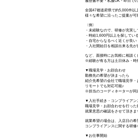
履歴書不要・私服OK・即日で
全国47都道府県で約5,000
様々な希望に沿ったご提案が可
〈例〉
・未経験なので、研修が充実し
・時給1,600円以上を探してい
・自宅からなるべく近くが良い
・入社開始日を相談出来る先が
など、面接時にお気軽に相談く
※経験が有る方は土日休み・時
▼職場見学・お顔合わせ
勤務先の希望が決まったら
紹介先希望の会社で職場見学・
リモートでも対応可能♪
※担当のコーディネーターが同
▼入社手続き・コンプライアン
職場見学・お顔合わせを行った
就業意思の確認をさせて頂きま
就業希望の場合は、入店日の希
コンプライアンスに関する研修
▼お仕事開始