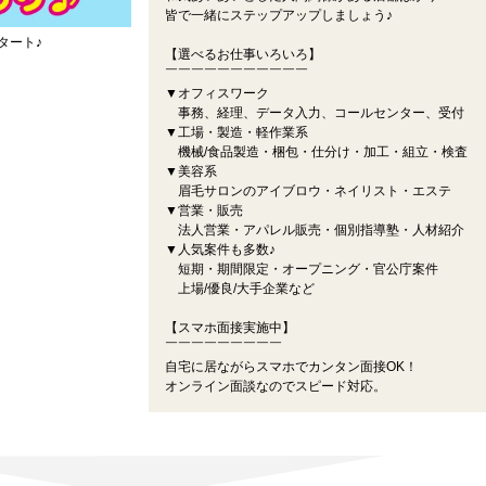
皆で一緒にステップアップしましょう♪
タート♪
【選べるお仕事いろいろ】
￣￣￣￣￣￣￣￣￣￣￣
▼オフィスワーク
事務、経理、データ入力、コールセンター、受付
▼工場・製造・軽作業系
機械/食品製造・梱包・仕分け・加工・組立・検査
▼美容系
眉毛サロンのアイブロウ・ネイリスト・エステ
▼営業・販売
法人営業・アパレル販売・個別指導塾・人材紹介
▼人気案件も多数♪
短期・期間限定・オープニング・官公庁案件
上場/優良/大手企業など
【スマホ面接実施中】
￣￣￣￣￣￣￣￣￣
自宅に居ながらスマホでカンタン面接OK！
オンライン面談なのでスピード対応。