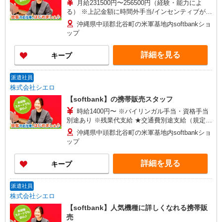
月給231500円〜256500円（経験・能力によ
る） ※上記金額に時間外手当/インセンティブが加
算・賞与あり・時間外手当あり（平均残業時間：
沖縄県中頭郡北谷町の米軍基地内softbankショ
10h/月）・地域手当/職能手当あり・Workstyle支
ップ
援金（4000円/月）あり・実績によりインセンティ
ブあり ★交通費別途支給（規定あり） ゜+゜・。
詳細を見る
キープ
○。・゜+゜・。○。・゜+゜ 入社祝い金10万円支
給(規定有) お友達を紹介頂くと, インセンティブ支
給(規定有) ゜・。○。・゜+゜・。○。・゜+゜
派遣社員
株式会社シエロ
【softbank】の携帯販売スタッフ
時給1400円〜 ※バイリンガル手当・資格手当
別途あり ※残業代支給 ★交通費別途支給（規定あ
り） ゜+゜・。○。・゜+゜・。○。・゜+゜ 入社
沖縄県中頭郡北谷町の米軍基地内softbankショ
祝い金10万円支給(規定有) お友達を紹介頂くと, イ
ップ
ンセンティブ支給(規定有) ★月2回払い・週払い可
能（規程有）★ ゜・。○。・゜+゜・。○。・゜
詳細を見る
キープ
+゜
派遣社員
株式会社シエロ
【softbank】人気機種に詳しくなれる携帯販
売