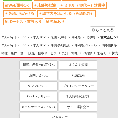
社会保険あり
社員登用あり
Web面接OK
未経験歓迎
ミドル（40代～）活躍中
英語が活かせる
語学力を活かせる（英語以外）
ボーナス・賞与あり
昇給あり
もっと見る
アルバイト・バイト・求人TOP
九州・沖縄
沖縄県
北谷町
株式会社シ
アルバイト・バイト・求人TOP
沖縄県の路線
沖縄モノレール
浦添前田駅
職種・条件一覧
販売・接客サービス
九州・沖縄
沖縄県
北谷町
株式
掲載ご希望のお客様へ
よくある質問
お問い合わせ
利用規約
リンクについて
プライバシーポリシー
Cookieポリシー
個人情報保護方針
メールサービスについて
サイト運営会社
サイトマップ