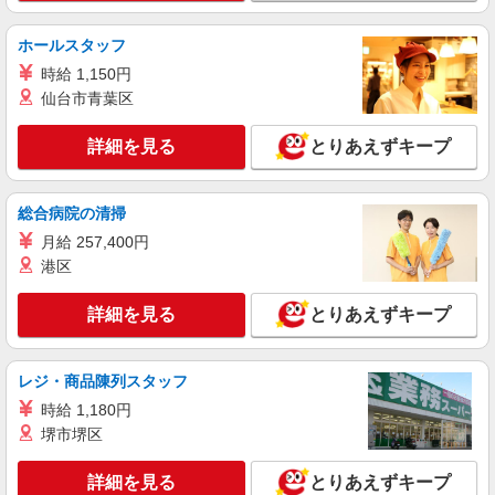
を紹介頂くと, インセンティブ支給(規定有) ★月2
詳細を見る
キープ
回払い・週払い可能（規程有）★ ゜・。○。・゜
ホールスタッフ
+゜・。○。・゜+゜
時給 1,150円
派遣社員
仙台市青葉区
株式会社シエロ
携帯販売スタッフ【softbank】
詳細を見る
とりあえずキープ
時給1400円 ※期間限定1か月時給1500円 ※残
業代支給 ★交通費別途支給（規定あり） ゜
+゜・。○。・゜+゜・。○。・゜+゜ 入社祝い金10
沖縄県中頭郡北谷町の家電量販店
総合病院の清掃
万円支給(規定有) お友達を紹介頂くと, インセンテ
ィブ支給(規定有) ★月2回払い・週払い可能（規程
月給 257,400円
詳細を見る
キープ
有）★ ゜・。○。・゜+゜・。○。・゜+゜
港区
紹介予定派遣
詳細を見る
とりあえずキープ
株式会社シエロ
【ドコモ】の店舗スタッフ
時給1300円〜 ※残業代支給 ★交通費別途支給
レジ・商品陳列スタッフ
（規定あり） ゜+゜・。○。・゜+゜・。○。・゜
時給 1,180円
+゜ 入社祝い金10万円支給(規定有) お友達を紹介
沖縄県中頭郡北谷町のdocomoショップ
堺市堺区
頂くと, インセンティブ支給(規定有) ★月2回払
い・週払い可能（規程有）★ ゜・。○。・゜
詳細を見る
キープ
+゜・。○。・゜+゜
詳細を見る
とりあえずキープ