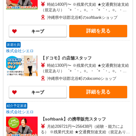
時給1400円〜 ※残業代支給 ★交通費別途支給
（規定あり） ゜+゜・。○。・゜+゜・。○。・゜
+゜ 入社祝い金10万円支給(規定有) お友達を紹介
沖縄県中頭郡北谷町のsoftbankショップ
頂くと, インセンティブ支給(規定有) ★月2回払
い・週払い可能（規程有）★ ゜・。○。・゜
詳細を見る
キープ
+゜・。○。・゜+゜
派遣社員
株式会社シエロ
【ドコモ】の店舗スタッフ
時給1300円〜 ※残業代支給 ★交通費別途支給
（規定あり） ゜+゜・。○。・゜+゜・。○。・゜
+゜ 入社祝い金10万円支給(規定有) お友達を紹介
沖縄県中頭郡北谷町のdocomoショップ
頂くと, インセンティブ支給(規定有) ★月2回払
い・週払い可能（規程有）★ ゜・。○。・゜
詳細を見る
キープ
+゜・。○。・゜+゜
紹介予定派遣
株式会社シエロ
【softbank】の携帯販売スタッフ
月給209721円〜256438円（経験・能力によ
る） ※残業代支給 ★交通費別途支給（規定あり）