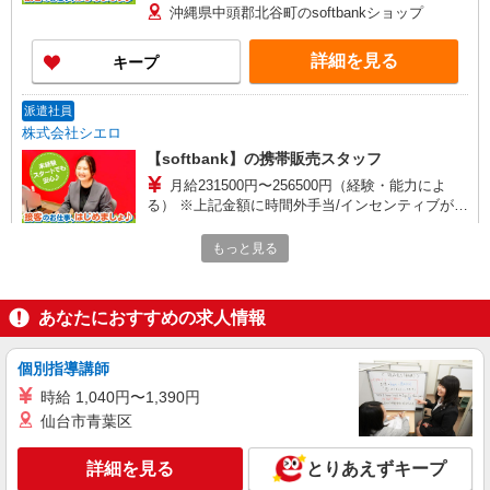
゜+゜・。○。・゜+゜・。○。・゜+゜ 入社祝い金
沖縄県中頭郡北谷町のsoftbankショップ
10万円支給(規定有) お友達を紹介頂くと, インセン
ティブ支給(規定有) ゜・。○。・゜+゜・。
詳細を見る
キープ
○。・゜+゜
派遣社員
株式会社シエロ
【softbank】の携帯販売スタッフ
月給231500円〜256500円（経験・能力によ
る） ※上記金額に時間外手当/インセンティブが加
算・賞与あり・時間外手当あり（平均残業時間：
沖縄県中頭郡北谷町の米軍基地内softbankショ
10h/月）・地域手当/職能手当あり・Workstyle支
もっと見る
ップ
援金（4000円/月）あり・実績によりインセンティ
ブあり ★交通費別途支給（規定あり） ゜+゜・。
詳細を見る
キープ
○。・゜+゜・。○。・゜+゜ 入社祝い金10万円支
あなたにおすすめの求人情報
給(規定有) お友達を紹介頂くと, インセンティブ支
給(規定有) ゜・。○。・゜+゜・。○。・゜+゜
紹介予定派遣
個別指導講師
株式会社シエロ
時給 1,040円〜1,390円
【エーユー】の店舗スタッフ
仙台市青葉区
未経験 時給1300円〜 携帯業界経験
者 時給1350円〜 ※残業代支給 ★交通費別途支
給（規定あり） ゜+゜・。○。・゜+゜・。
詳細を見る
とりあえずキープ
沖縄県北谷町のauショップ
○。・゜+゜ 入社祝い金10万円支給(規定有) お友達