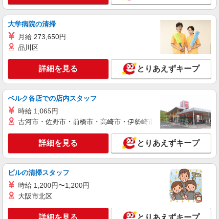
紹介予定派遣
株式会社シエロ
大学病院の清掃
【softbank】の携帯販売スタッフ
月給 273,650円
時給1400円〜 ※バイリンガル手当・資格手当
品川区
別途あり ※残業代支給 ★交通費別途支給（規定あ
り） ゜+゜・。○。・゜+゜・。○。・゜+゜ 入社
沖縄県中頭郡北谷町の米軍基地内softbankショ
詳細を見る
とりあえずキープ
祝い金10万円支給(規定有) お友達を紹介頂くと, イ
ップ
ンセンティブ支給(規定有) ★月2回払い・週払い可
能（規程有）★ ゜・。○。・゜+゜・。○。・゜
詳細を見る
ベルク各店での店内スタッフ
キープ
+゜
時給 1,065円
紹介予定派遣
古河市・佐野市・前橋市・高崎市・伊勢崎市・太田市・館林市・
株式会社シエロ
携帯販売スタッフ【softbank】
詳細を見る
とりあえずキープ
時給1400円 ※期間限定1か月時給1500円 ※残
業代支給 ★交通費別途支給（規定あり） ゜
+゜・。○。・゜+゜・。○。・゜+゜ 入社祝い金10
ビルの清掃スタッフ
沖縄県中頭郡北谷町の家電量販店
万円支給(規定有) お友達を紹介頂くと, インセンテ
時給 1,200円〜1,200円
ィブ支給(規定有) ★月2回払い・週払い可能（規程
大阪市北区
詳細を見る
キープ
有）★ ゜・。○。・゜+゜・。○。・゜+゜
詳細を見る
とりあえずキープ
派遣社員