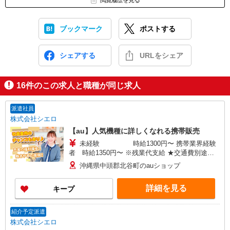
閲覧履歴を見る
ブックマーク
ポストする
シェアする
URLをシェア
16
件のこの求人と職種が同じ求人
派遣社員
株式会社シエロ
【au】人気機種に詳しくなれる携帯販売
未経験 時給1300円〜 携帯業界経験
者 時給1350円〜 ※残業代支給 ★交通費別途支
給（規定あり） ゜+゜・。○。・゜+゜・。
沖縄県中頭郡北谷町のauショップ
○。・゜+゜ 入社祝い金10万円支給(規定有) お友達
を紹介頂くと, インセンティブ支給(規定有) ★月2
詳細を見る
キープ
回払い・週払い可能（規程有）★ ゜・。○。・゜
+゜・。○。・゜+゜
紹介予定派遣
株式会社シエロ