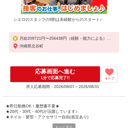
シエロのスタッフの9割は未経験からのスタート♪
月給209721円〜256438円（経験・能力による）
※残業代支給
沖縄県北谷町
★交通費別途支給（規定あり）
゜+゜・。○。・゜+゜・。○。・゜+゜
入社祝い金10万円支給(規定有)
応募画面へ進む
お友達を紹介頂くと,
1分で応募完了!!
キープ
インセンティブ支給(規定有)
求人応募期間：2026/08/07～2026/08/31
゜・。○。・゜+゜・。○。・゜+゜
★即日勤務OK！履歴書不要★
★20代・30代・40代が活躍しています♪
★ネイル・髪型・アクセサリー自由(規定あり)
もっと見る
新しい機種やプラン。