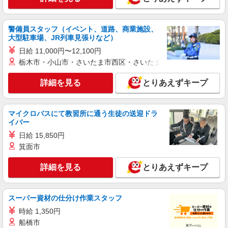
株式会社シエロ
【エーユー】の店舗スタッフ
警備員スタッフ（イベント、道路、商業施設、
未経験 時給1300円〜 携帯業界経験
大型駐車場、JR列車見張りなど）
者 時給1350円〜 ※残業代支給 ★交通費別途支
日給 11,000円〜12,100円
給（規定あり） ゜+゜・。○。・゜+゜・。
沖縄県北谷町のauショップ
栃木市・小山市・さいたま市西区・さいたま市岩槻区・久喜市・
○。・゜+゜ 入社祝い金10万円支給(規定有) お友達
を紹介頂くと, インセンティブ支給(規定有) ★月2
詳細を見る
キープ
回払い・週払い可能（規程有）★ ゜・。○。・゜
詳細を見る
とりあえずキープ
+゜・。○。・゜+゜
正社員
ソフトバンク北谷店
マイクロバスにて教習所に通う生徒の送迎ドラ
イバー
ソフトバンクショップの携帯販売スタッフ
日給 15,850円
月給 209,721円 〜 256,438円 固定残業代:
26,331円 〜 33,098円（20時間相当） ＊時間外手
箕面市
当は時間外労働の有無にかかわらず、固定残業代
■ソフトバンク北谷店 沖縄県 中頭郡北谷町 美
として支給し、相当時間を超える時間外労働分は
詳細を見る
とりあえずキープ
浜1丁目 5‐9
法定どおり追加で支給します。 試用期間あり 3ヶ
月 ※経験・能力による 【試用期間】月給 209721
詳細を見る
キープ
円 〜 256438 円
スーパー資材の仕分け作業スタッフ
時給 1,350円
船橋市