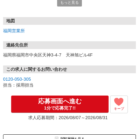
もっと見る
■電話応募の場合
電話応募も歓迎！（受付:10:00〜20:00）
土日祝も受付中♪
地図
【選考フロー】
福岡営業所
①応募から3営業日を目安に、メールorお電話でご連絡します。
②面接日時を決定！「0120」から始まる電話番号からご連絡します
★スマホでWEB面接（LINEなど）・出張面接・事務所面接と選べま
連絡先住所
す
福岡県福岡市中央区天神3-4-7 天神旭ビル4F
③面接実施（履歴書不要）
④勤務開始（スタート日は応相談）
※ご希望があれば、職場見学の調整もOKです！
この求人に関するお問い合わせ
0120-050-305
お気軽にご応募ください♪
担当：採用担当
応募画面へ進む
1分で応募完了!!
キープ
求人応募期間：2026/08/07～2026/08/31