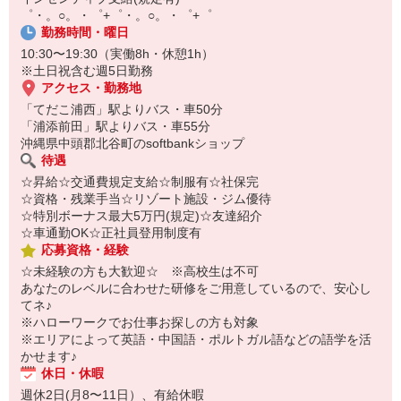
￣￣￣￣￣￣￣￣￣
゜・。○。・゜+゜・。○。・゜+゜
自宅に居ながらスマホでカンタン面接OK！
勤務時間・曜日
オンライン面談なのでスピード対応。
10:30〜19:30（実働8h・休憩1h）
※土日祝含む週5日勤務
アクセス・勤務地
「てだこ浦西」駅よりバス・車50分
「浦添前田」駅よりバス・車55分
沖縄県中頭郡北谷町のsoftbankショップ
待遇
☆昇給☆交通費規定支給☆制服有☆社保完
☆資格・残業手当☆リゾート施設・ジム優待
☆特別ボーナス最大5万円(規定)☆友達紹介
☆車通勤OK☆正社員登用制度有
応募資格・経験
☆未経験の方も大歓迎☆ ※高校生は不可
あなたのレベルに合わせた研修をご用意しているので、安心し
てネ♪
※ハローワークでお仕事お探しの方も対象
※エリアによって英語・中国語・ポルトガル語などの語学を活
かせます♪
休日・休暇
週休2日(月8〜11日）、有給休暇