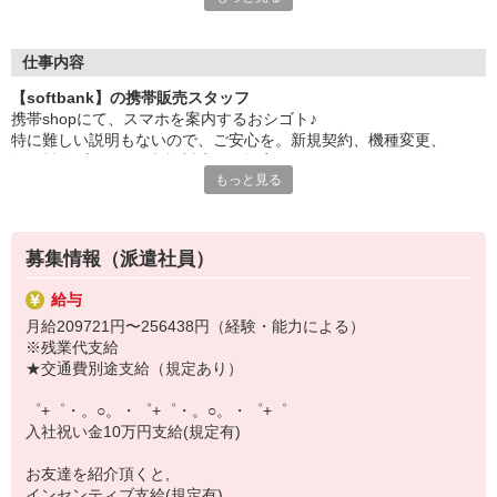
日々変わる専門知識を覚えるのはやっぱり大変。
でも心配ご無用！
仕事内容
シエロのご紹介するお店は、チームワークが良く
【softbank】の携帯販売スタッフ
お互いに教え合ったり、フォローしあったりする
携帯shopにて、スマホを案内するおシゴト♪
和気あいあいとした人間関係がある店舗ばかり！
特に難しい説明もないので、ご安心を。新規契約、機種変更、
皆で一緒にステップアップしましょう♪
各種料金プランのご相談対応・ご提案などをお願いします。
もっと見る
【選べるお仕事いろいろ】
初めての方でも安心♪
￣￣￣￣￣￣￣￣￣￣￣
あなた専属のコーディネーターが親切・丁寧にフォローするので、
▼オフィスワーク
満足度◎
事務、経理、データ入力、コールセンター、受付
募集情報（派遣社員）
▼工場・製造・軽作業系
■携帯やインターネット販売業務
機械/食品製造・梱包・仕分け・加工・組立・検査
給与
docomo(ドコモ)/au(エーユー)・KDDI/softbank(ソフトバンク)など
▼美容系
月給209721円〜256438円（経験・能力による）
の大手キャリアから
眉毛サロンのアイブロウ・ネイリスト・エステ
※残業代支給
ワイモバイル(Y!mobille)、楽天モバイル、UQなど格安スマホまで幅
▼営業・販売
★交通費別途支給（規定あり）
広く紹介可能♪
法人営業・アパレル販売・個別指導塾・人材紹介
人気のApple（アップル）店舗もございます！
▼人気案件も多数♪
゜+゜・。○。・゜+゜・。○。・゜+゜
短期・期間限定・オープニング・官公庁案件
入社祝い金10万円支給(規定有)
上場/優良/大手企業など
お友達を紹介頂くと,
【スマホ面接実施中】
インセンティブ支給(規定有)