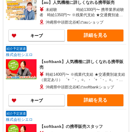
【au】人気機種に詳しくなれる携帯販売
未経験 時給1300円〜 携帯業界経験
者 時給1350円〜 ※残業代支給 ★交通費別途支
給（規定あり） ゜+゜・。○。・゜+゜・。
沖縄県中頭郡北谷町のauショップ
○。・゜+゜ 入社祝い金10万円支給(規定有) お友達
を紹介頂くと, インセンティブ支給(規定有) ★月2
詳細を見る
キープ
回払い・週払い可能（規程有）★ ゜・。○。・゜
+゜・。○。・゜+゜
紹介予定派遣
株式会社シエロ
【softbank】人気機種に詳しくなれる携帯販
売
時給1400円〜 ※残業代支給 ★交通費別途支給
（規定あり） ゜+゜・。○。・゜+゜・。○。・゜
+゜ 入社祝い金10万円支給(規定有) お友達を紹介
沖縄県中頭郡北谷町のsoftbankショップ
頂くと, インセンティブ支給(規定有) ★月2回払
い・週払い可能（規程有）★ ゜・。○。・゜
詳細を見る
キープ
+゜・。○。・゜+゜
紹介予定派遣
株式会社シエロ
【softbank】の携帯販売スタッフ