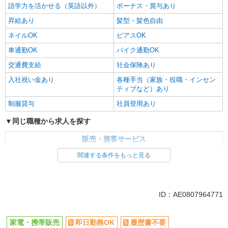
語学力を活かせる（英語以外）
ボーナス・賞与あり
昇給あり
髪型・髪色自由
ネイルOK
ピアスOK
車通勤OK
バイク通勤OK
交通費支給
社会保険あり
入社祝い金あり
各種手当（家族・役職・インセン
ティブなど）あり
制服貸与
社員登用あり
同じ職種から求人を探す
販売・接客サービス
家電・携帯販売
関連する条件をもっと見る
同じ特徴から求人を探す
未経験歓迎
ミドル（40代～）活躍中
ID：AE0807964771
英語が活かせる
ボーナス・賞与あり
車通勤OK
交通費支給
家電・携帯販売
即日勤務OK
履歴書不要