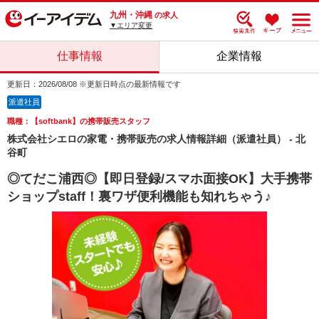
九州・沖縄
の求人
▼エリア変更
仕事情報
企業情報
更新日：2026/08/08 ※更新日時点の最新情報です
派遣社員
職種：【softbank】の携帯販売スタッフ
株式会社シエロの家電・携帯販売の求人情報詳細（派遣社員） - 北
谷町
◎てだこ浦西◎【即日登録/スマホ面接OK】大手携帯
ショップstaff！裏ワザ便利機能も知れちゃう♪