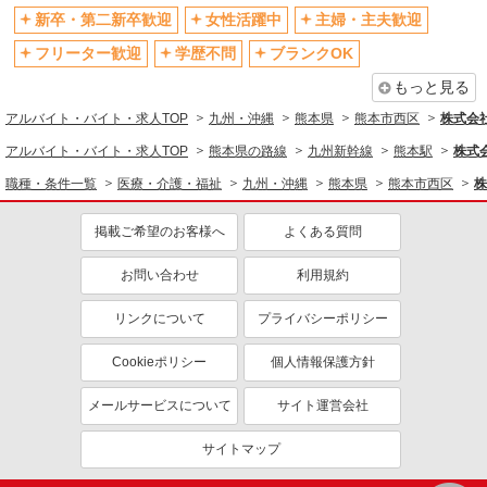
新卒・第二新卒歓迎
女性活躍中
主婦・主夫歓迎
フリーター歓迎
学歴不問
ブランクOK
もっと見る
アルバイト・バイト・求人TOP
九州・沖縄
熊本県
熊本市西区
株式会社k
アルバイト・バイト・求人TOP
熊本県の路線
九州新幹線
熊本駅
株式会
職種・条件一覧
医療・介護・福祉
九州・沖縄
熊本県
熊本市西区
株
掲載ご希望のお客様へ
よくある質問
お問い合わせ
利用規約
リンクについて
プライバシーポリシー
Cookieポリシー
個人情報保護方針
メールサービスについて
サイト運営会社
サイトマップ