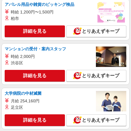
アパレル用品や雑貨のピッキング検品
詳細を見る
キープ
時給 1,200円〜1,500円
柏市
派遣社員
株式会社kotrio /●KM-H-1894496
詳細を見る
とりあえずキープ
熊本市西区＊医療現場を支える看護助手＊嬉し
い高時給◎研修あり
時給1450円〜2062円 ＜日払い有/週払い有/交
マンションの受付・案内スタッフ
通費全支給(ガソリン代含む)＞
時給 2,000円
熊本市西区 熊本駅周辺
渋谷区
詳細を見る
キープ
詳細を見る
とりあえずキープ
派遣社員
株式会社kotrio /●KM-H-1944290
大学病院の中材滅菌
デイサービス看護STAFF｜面接なし！履歴書
月給 254,160円
不要！ブランクOK◎
足立区
時給2300円〜2875円＜交通費全額支給(ガソリ
ン代含む)/日払い可/週払い可＞
詳細を見る
とりあえずキープ
熊本市西区 熊本駅周辺