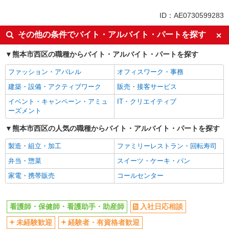
未経験歓迎
ミドル（40代～）活躍中
ID：AE0730599283
ボーナス・賞与あり
車通勤OK
その他の条件でバイト・アルバイト・パートを探す
交通費支給
社会保険あり
熊本市西区の職種からバイト・アルバイト・パートを探す
産休・育休取得実績あり
ファッション・アパレル
オフィスワーク・事務
建築・設備・アクティブワーク
販売・接客サービス
イベント・キャンペーン・アミュ
IT・クリエイティブ
ーズメント
熊本市西区の人気の職種からバイト・アルバイト・パートを探す
製造・組立・加工
ファミリーレストラン・回転寿司
弁当・惣菜
スイーツ・ケーキ・パン
家電・携帯販売
コールセンター
看護師・保健師・看護助手・助産師
入社日応相談
未経験歓迎
経験者・有資格者歓迎