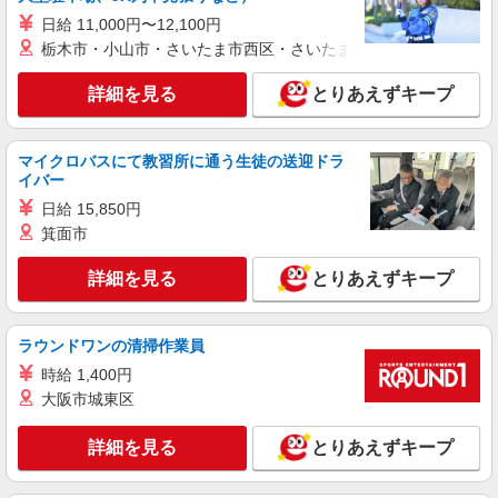
日給 11,000円〜12,100円
詳細を見る
キープ
栃木市・小山市・さいたま市西区・さいたま市岩槻区・久喜市・
派遣社員
詳細を見る
とりあえずキープ
株式会社kotrio /●KM-H-1977396
≪熊本市西区／看護助手≫子育て世代活躍中！
働きやすい環境♪
マイクロバスにて教習所に通う生徒の送迎ドラ
イバー
時給1450円〜2062円 ＜日払い有/週払い有/交
通費全支給(ガソリン代含む)＞
日給 15,850円
熊本市西区 熊本駅周辺
箕面市
詳細を見る
とりあえずキープ
詳細を見る
キープ
派遣社員
ラウンドワンの清掃作業員
株式会社kotrio /●KM-H-1896039
時給 1,400円
熊本市西区のサ高住＊シフト融通が利くため子
大阪市城東区
育て世代から大人気♪
時給2000円〜2500円 ＜日払い有/週払い有/交
詳細を見る
とりあえずキープ
通費全支給(ガソリン代含む)＞
熊本市西区 熊本駅周辺