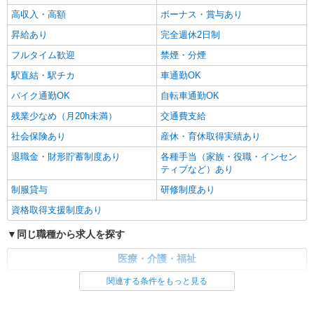
高収入・高額
ボーナス・賞与あり
昇給あり
完全週休2日制
フルタイム歓迎
禁煙・分煙
駅直結・駅チカ
車通勤OK
バイク通勤OK
自転車通勤OK
残業少なめ（月20h未満）
交通費支給
社会保険あり
産休・育休取得実績あり
退職金・財形貯蓄制度あり
各種手当（家族・役職・インセン
ティブなど）あり
制服貸与
研修制度あり
資格取得支援制度あり
同じ職種から求人を探す
医療・介護・福祉
看護師・保健師・看護助手・助産師
関連する条件をもっと見る
同じ特徴から求人を探す