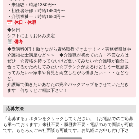
・未経験：時給1350円〜
・初任者研修：時給1450円〜
・介護福祉士：時給1650円〜
休日・休暇
◆休日
シフトによりお休み決定
備考
◆受講料0円！働きながら資格取得できます！＜＜実務者研修や
介護福祉士講座など＞＞ ◆介護職が初めての方・不安な方は
ぜひ！☆資格を持ってないけど働いてみたい☆介護職が自分に
合ってるかためしてみたい☆ブランクがあるけどもう一度頑張
ってみたい☆家事や育児と両立しながら働きたい・・・などな
ど。
介護職で働きたいあなたの完全バックアップをさせていただき
ます！何なりとご相談下さい！
応募方法
「応募する」ボタンをクリックしてください。（お電話でのご応募
も承っております）来社不要・履歴書不要・電話のみで面談が可能
です。もちろんご来社面談も可能です。お気軽にお申し付け下さ
い。