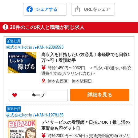
シェアする
URLをシェア
20
件のこの求人と職種が同じ求人
派遣社員
株式会社kotrio /●KM-H-2086593
高収入を目指したい方必見！未経験でも日収1
万〜可！看護助手
時給1450円〜2062円 ＜日払い有/週払い有/交
通費全支給(ガソリン代含む)＞
熊本市西区 熊本駅周辺
詳細を見る
キープ
派遣社員
株式会社kotrio /●KM-H-1978135
デイサービスの看護師＊日払いOK！推し活の
軍資金も即ゲット◎
時給2300円〜2875円＜交通費全額支給(ガソリ