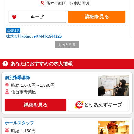
熊本市西区 熊本駅周辺
詳細を見る
キープ
派遣社員
株式会社kotrio /●KM-H-1944125
西区／住宅型有料老人ホームの看護師＊履歴書
もっと見る
不要！面接なし♪
時給2000円〜2500円＜ガソリン代含め交通費
全額支給/日払い・週払いOK＞
あなたにおすすめの求人情報
熊本市西区 熊本駅周辺
個別指導講師
詳細を見る
キープ
時給 1,040円〜1,390円
仙台市青葉区
派遣社員
株式会社kotrio /●KM-H-2093262
詳細を見る
とりあえずキープ
＜熊本市西区＞病院の看護助手＊日払いOK！
即高収入可♪
時給1450円〜2062円 ＜日払い有/週払い有/交
ホールスタッフ
通費全支給(ガソリン代含む)＞
時給 1,150円