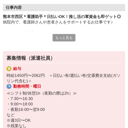
仕事内容
熊本市西区＊看護助手＊日払いOK！推し活の軍資金も即ゲット◎
病院内で、看護師さんや患者さんをサポートするお仕事です♪
＜おもな仕事内容＞
もっと見る
・シーツ交換
・病室の清掃
・医療器具の消毒
・患者さんのお手伝い、介助
募集情報（派遣社員）
など
給与
サポート業務が中心なので、難しいことは特にありません！無資
時給1450円〜2062円 ＜日払い有/週払い有/交通費全支給(ガソ
格・未経験でもすぐに活躍できますよ♪ブランクがあっても問題な
リン代含む)＞
し！
勤務時間・曜日
残業もありません！プライベートの予定も立てやすい♪お仕事のあと
≪シフト制/休憩1h（夜勤の際は2h）≫
にスグ推し事もできます◎
・7:30〜16:30
・9:00〜18:00
ご応募お待ちしております！
・夜勤16:00〜翌9:00
など
※週3日〜OK
※残業なし