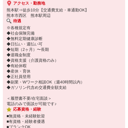
アクセス・勤務地
熊本駅⇒徒歩10分【交通費支給・車通勤OK】
熊本市西区 熊本駅周辺
待遇
※各種規定有
◆社会保険完備
◆無料定期健康診断
◆日払い・週払い可
◆短期（2ヶ月）〜長期
◆退職金制度
◆資格支援（介護資格のみ）
◆有給休暇
◆産休・育休
◆正社員登用
◆副業・Wワーク相談OK（週40時間以内）
◆ガソリン代含め交通費全額支給
＜履歴書不要/在宅面談＞
電話のみで面談が可能です♪
応募資格・経験
■無資格・未経験歓迎
■有資格・経験者優遇
■ブランクOK