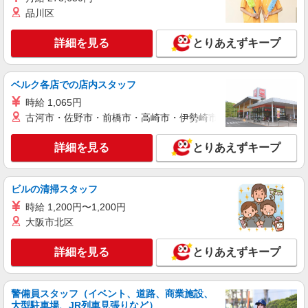
品川区
詳細を見る
キープ
詳細を見る
とりあえずキープ
派遣社員
株式会社kotrio /●KM-H-1839971
ベルク各店での店内スタッフ
≪面接なし≫即勤務OK！デイサービスの看護
職員募集＊日勤のみ
時給 1,065円
古河市・佐野市・前橋市・高崎市・伊勢崎市・太田市・館林市・
時給2300円〜＜交通費全額支給(ガソリン代含
む)/日払い可/週払い可＞
詳細を見る
とりあえずキープ
熊本市西区内 上熊本駅周辺
詳細を見る
キープ
ビルの清掃スタッフ
時給 1,200円〜1,200円
派遣社員
大阪市北区
株式会社kotrio /●KM-H-2020739
≪熊本市西区≫年齢不問！０からスタートでも
詳細を見る
とりあえずキープ
活躍できる看護助手♪
時給1450円〜2062円 ＜日払い有/週払い有/交
通費全支給(ガソリン代含む)＞
警備員スタッフ（イベント、道路、商業施設、
熊本市西区 熊本駅周辺
大型駐車場、JR列車見張りなど）