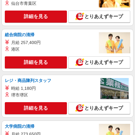
熊本市西区 熊本駅周辺
仙台市青葉区
詳細を見る
キープ
詳細を見る
とりあえずキープ
派遣社員
株式会社kotrio /●KM-H-1906766
総合病院の清掃
熊本市西区≫タイパ重視で稼げる看護助手＊無
月給 257,400円
料資格支援で時給UP
港区
時給1450円〜2062円 ＜日払い有/週払い有/交
通費全支給(ガソリン代含む)＞
詳細を見る
とりあえずキープ
熊本市西区 熊本駅周辺
レジ・商品陳列スタッフ
詳細を見る
キープ
時給 1,180円
派遣社員
堺市堺区
株式会社kotrio /●KM-H-1815754
熊本市西区★病院でお掃除/食事の配膳など♪★
詳細を見る
とりあえずキープ
激募★
時給1450円〜2062円 ＜日払い有/週払い有/交
大学病院の清掃
通費全支給(ガソリン代含む)＞
熊本市西区 熊本駅周辺
月給 273,650円