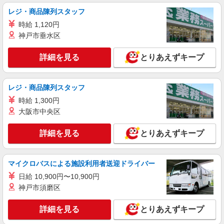
詳細を見る
キープ
レジ・商品陳列スタッフ
時給 1,120円
派遣社員
神戸市垂水区
株式会社kotrio /●KM-H-1959209
熊本市西区｜看護師さんのサポートスタッフ募
詳細を見る
とりあえずキープ
集♪医療行為なし
時給1450円〜2062円 ＜日払い有/週払い有/交
通費全支給(ガソリン代含む)＞
レジ・商品陳列スタッフ
熊本市西区 熊本駅周辺
時給 1,300円
大阪市中央区
詳細を見る
キープ
詳細を見る
とりあえずキープ
派遣社員
株式会社kotrio /●KM-H-1909003
熊本市西区＊病院のサポート役♪高時給＆充実
マイクロバスによる施設利用者送迎ドライバー
の研修で安心スタート
日給 10,900円〜10,900円
時給1450円〜2062円 ＜日払い有/週払い有/交
神戸市須磨区
通費全支給(ガソリン代含む)＞
熊本市西区 熊本駅周辺
詳細を見る
とりあえずキープ