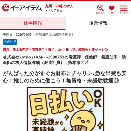
九州・沖縄
の求人
▼エリア変更
仕事情報
企業情報
更新日：2026/08/03 ※更新日時点の最新情報です
派遣社員
職種：熊本市西区＊看護助手＊日払いOK！推し活の軍資金も即ゲット◎
株式会社kotrio /●KM-H-1980753の看護師・保健師・看護助手・助
産師の求人情報詳細（派遣社員） - 熊本市西区
がんばった分がすぐお財布にチャリン♪急な出費も安
心！推しのために働こう！無資格・未経験歓迎◎